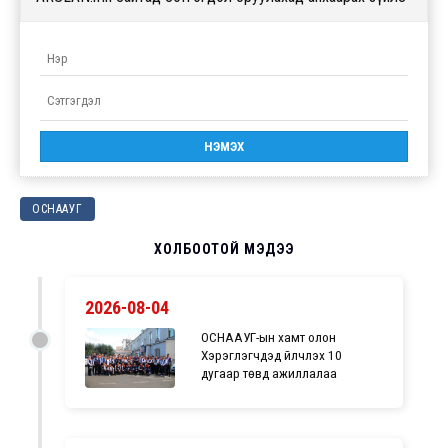
ОСНААУГ
ХОЛБООТОЙ МЭДЭЭ
2026-08-04
ОСНААУГ-ын хамт олон
Хэрэглэгчдэд үйлчлэх 10
дугаар төвд ажиллалаа