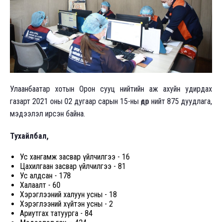
Улаанбаатар хотын Орон сууц нийтийн аж ахуйн удирдах
газарт 2021 оны 02 дугаар сарын 15-ны өдөр нийт 875 дуудлага,
мэдээлэл ирсэн байна.
Тухайлбал,
Ус хангамж засвар үйлчилгээ - 16
Цахилгаан засвар үйлчилгээ - 81
Ус алдсан - 178
Халаалт - 60
Хэрэглээний халуун усны - 18
Хэрэглээний хүйтэн усны - 2
Ариутгах татуурга - 84