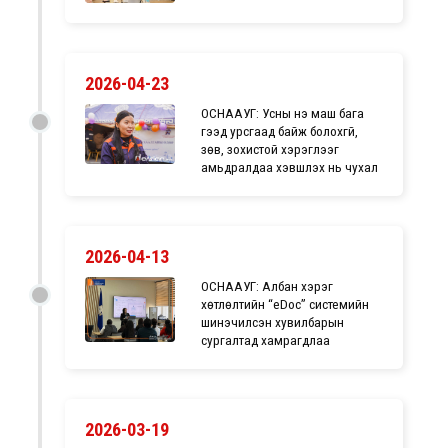
2026-04-23
ОСНААУГ: Усны үнэ маш бага
гээд урсгаад байж болохгүй,
зөв, зохистой хэрэглээг
амьдралдаа хэвшүүлэх нь чухал
2026-04-13
ОСНААУГ: Албан хэрэг
хөтлөлтийн “eDoc” системийн
шинэчилсэн хувилбарын
сургалтад хамрагдлаа
2026-03-19