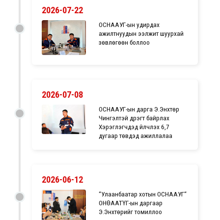
2026-07-22
ОСНААУГ-ын удирдах
ажилтнуудын ээлжит шуурхай
зөвлөгөөн боллоо
2026-07-08
ОСНААУГ-ын дарга Э.Энхтөр
Чингэлтэй дүүрэгт байрлах
Хэрэглэгчдэд үйлчлэх 6,7
дугаар төвүүдэд ажиллалаа
2026-06-12
“Улаанбаатар хотын ОСНААУГ“
ОНӨААТҮГ-ын даргаар
Э.Энхтөрийг томиллоо