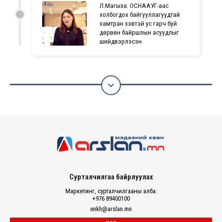
Л.Магыза: ОСНААУГ-аас
холбогдох байгууллагуудтай
хамтран зэвтэй ус гарч буй
дөрвөн байршлын асуудлыг
шийдвэрлэсэн

Сурталчилгаа байрлуулах
Маркетинг, сурталчилгааны алба:
+976 89400100
enkh@arslan.mn