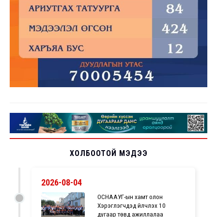
ХОЛБООТОЙ МЭДЭЭ
2026-08-04
ОСНААУГ-ын хамт олон
Хэрэглэгчдэд үйлчлэх 10
дугаар төвд ажиллалаа