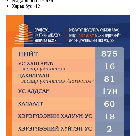
Мэдээлэл өгсөн – 424
Харъа бус -12