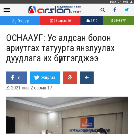
DESKTOP
|
MOBILE
Өнөөдөр
08 сарын 10
15°C
3593.87
₮
ОСНААУГ: Ус алдсан болон
ариутгах татуурга янзлуулах
дуудлага их бүртгэгджээ
3
Жиргэх
2021 оны 2 сарын 17
