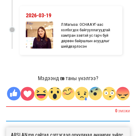
2026-03-19
Л.Магыза: ОСНААУГ-аас
холбогдох байгууллагуудтай
хамтран зэвтэй ус гарч буй
дөрвөн байршлын асуудлыг
шийдвэрлэсэн
Мэдээнд өгөх таны үнэлгээ?
0
ЭМОЖИ
ARSLAN.mn сайтад сэтгэгдэл оруулахад анхаарах зүйлс