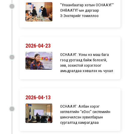
“Улаанбаатар хотын ОСНААУГ“
ОНӨААТҮГ-ын даргаар
Э.Энхтөрийг томиллоо
2026-04-23
ОСНААУГ: Усны үнэ маш бага
гээд урсгаад байж болохгүй,
зөв, зохистой хэрэглээг
амьдралдаа хэвшүүлэх нь чухал
2026-04-13
ОСНААУГ: Албан хэрэг
хөтлөлтийн “eDoc” системийн
шинэчилсэн хувилбарын
сургалтад хамрагдлаа