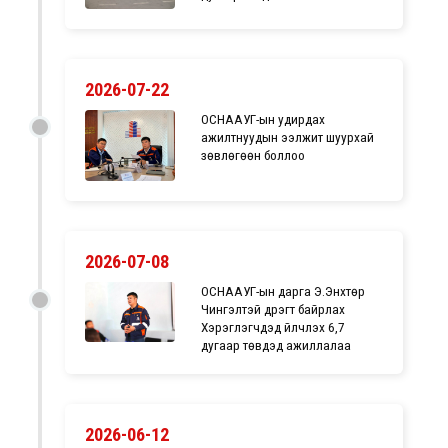
2026-07-22
ОСНААУГ-ын удирдах
ажилтнуудын ээлжит шуурхай
зөвлөгөөн боллоо
2026-07-08
ОСНААУГ-ын дарга Э.Энхтөр
Чингэлтэй дүүрэгт байрлах
Хэрэглэгчдэд үйлчлэх 6,7
дугаар төвүүдэд ажиллалаа
2026-06-12