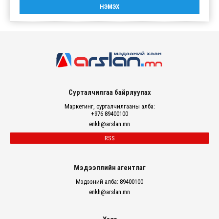
Сурталчилгаа байрлуулах
Маркетинг, сурталчилгааны алба:
+976 89400100
enkh@arslan.mn
RSS
Мэдээллийн агентлаг
Мэдээний алба: 89400100
enkh@arslan.mn