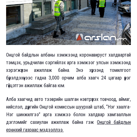
Онцгой байдлын албаны хэмжээнд коронавируст халдвартай
тэмцэх, урьдчилан сэргийлэх арга хэмжээг улсын хэмжээнд
хэрэгжүүлэн ажиллаж байна. Энэ хүрээнд томилгоот
бүрэлдэхүүнээс гадна 3,000 орчим алба хаагч 24 цагаар үүрэг
гүйцэтгэн ажиллаж байгаа юм.
Алба хаагчид авто тээврийн шалган нэвтрүүлэх товчоод, аймаг,
нийслэл, дүүргийн Онцгой комиссын шуурхай штаб, “Нэг хаалга-
Нэг шинжилгээ” арга хэмжээ болон халдвар хамгааллын
дэглэмийг сахиулан ажиллаж байна гэж
Онцгой байдлын
ерөнхий газраас мэдээллээ.