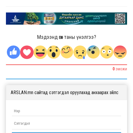
Мэдээнд өгөх таны үнэлгээ?
0
ЭМОЖИ
ARSLAN.mn сайтад сэтгэгдэл оруулахад анхаарах зүйлс