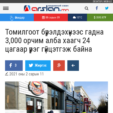
DESKTOP
|
MOBILE
Өнөөдөр
08 сарын 09
15°C
3593.87
₮
Томилгоот бүрэлдэхүүнээс гадна
3,000 орчим алба хаагч 24
цагаар үүрэг гүйцэтгэж байна
3
Жиргэх
2021 оны 2 сарын 11
