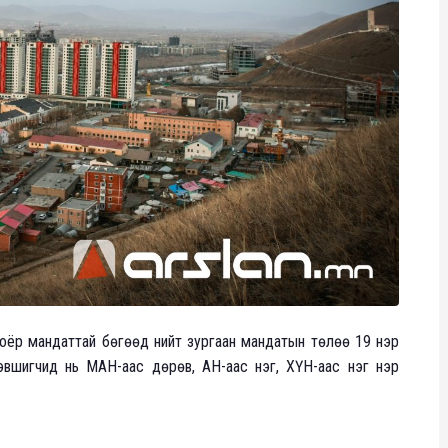
ь хоёр мандаттай бөгөөд нийт зургаан мандатын төлөө 19 нэр
вшигчид нь МАН-аас дөрөв, АН-аас нэг, ХҮН-аас нэг нэр