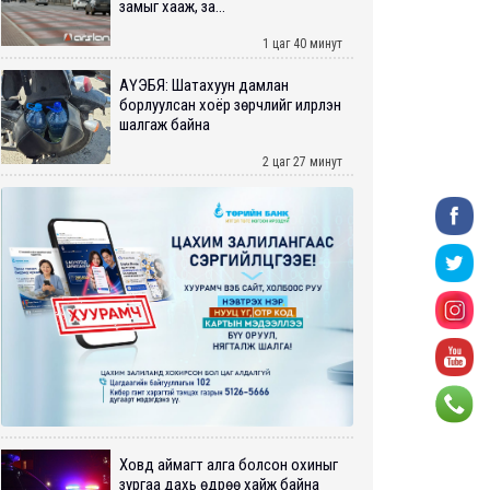
замыг хааж, за...
1 цаг 40 минут
АҮЭБЯ: Шатахуун дамлан
борлуулсан хоёр зөрчлийг илрүүлэн
шалгаж байна
2 цаг 27 минут
Ховд аймагт алга болсон охиныг
зургаа дахь өдрөө хайж байна