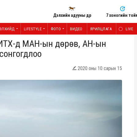
Дэлхийн адууны өдөр
7 хоногийн той
ЭЛХИЙД
LIFESTYLE
ФОТО
ВИДЕО
ЯРИЛЦЛАГА
LIVE
НИТХ-д МАН-ын дөрөв, АН-ын
 сонгогдлоо
2020 оны 10 сарын 15
