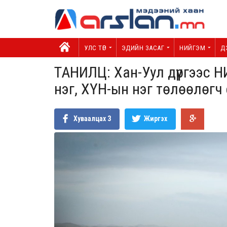
УЛС ТӨР
ЭДИЙН ЗАСАГ
НИЙГЭМ
Д
ТАНИЛЦ: Хан-Уул дүүргээс 
нэг, ХҮН-ын нэг төлөөлөгч
Хуваалцах
3
Жиргэх