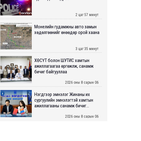
2 цаг 57 минут
Монелийн гудамжны авто замын
хөдөлгөөнийг өнөөдөр орой хаана
3 цаг 35 минут
ХӨСҮТ болон ШУТИС хамтын
ажиллагаагаа өргөжүүлж, санамж
бичиг байгууллаа
2026 оны 8 сарын 06
Нэгдүгээр эмнэлэг Жинаны их
сургуулийн эмнэлэгтэй хамтын
ажиллагааны санамж бичиг...
2026 оны 8 сарын 06
Нийслэлийн ИТХ-аар “Сэлбэ
ухаалаг хот”, агаарын бохирдол
зэрэг асуудлыг хэлэлцэж ...