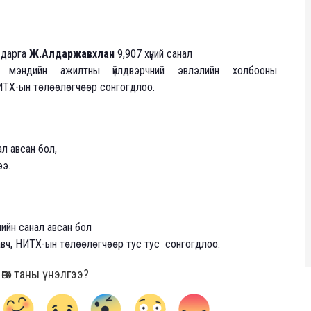
 дарга
Ж.Алдаржавхлан
9,907 хүний санал
 мэндийн ажилтны үйлдвэрчний эвлэлийн холбооны
НИТХ-ын төлөөлөгчөөр сонгогдлоо.
л авсан бол,
ээ.
ийн санал авсан бол
авч, НИТХ-ын төлөөлөгчөөр тус тус сонгогдлоо.
гөх таны үнэлгээ?