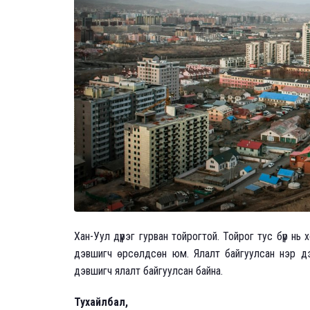
Хан-Уул дүүрэг гурван тойрогтой. Тойрог тус бүр н
дэвшигч өрсөлдсөн юм. Ялалт байгуулсан нэр дэ
дэвшигч ялалт байгуулсан байна.
Тухайлбал,