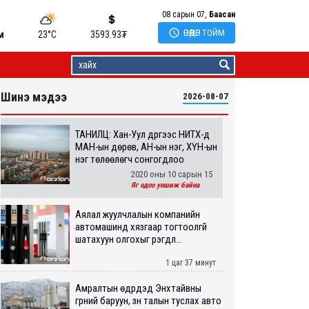
08 сарын 07,
Баасан

ӨНӨӨДӨР ТОЙМ
м
23°C
3593.93
₮
Шинэ мэдээ
2026-08-07
ТАНИЛЦ: Хан-Уул дүүргээс НИТХ-д
МАН-ын дөрөв, АН-ын нэг, ХҮН-ын
нэг төлөөлөгч сонгогдлоо
2020 оны 10 сарын 15
Яг одоо уншиж байна
Аялал жуулчлалын компанийн
автомашинд хязгаар тогтоолгүй
шатахуун олгохыг үүрэгдл...
1 цаг 37 минут
Амралтын өдрүүдэд Энхтайвны
гүүрний баруун, зүүн талын туслах авто