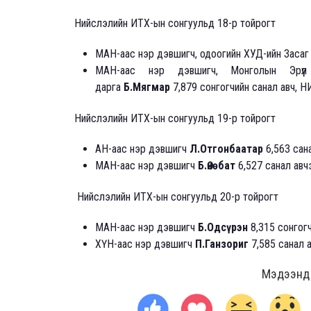
Нийслэлийн ИТХ-ын сонгуульд 18-р тойрогт
МАН-аас нэр дэвшигч, одоогийн ХУД-ийн Засаг
МАН-аас нэр дэвшигч, Монголын Эрүүл
дарга
Б.Мягмар
7,879 сонгогчийн санал авч, 
Нийслэлийн ИТХ-ын сонгуульд 19-р тойрогт
АН-аас нэр дэвшигч
Л.Отгонбаатар
6,563 сана
МАН-аас нэр дэвшигч
Б.Өнөбат
6,527 санал авч
Нийслэлийн ИТХ-ын сонгуульд 20-р тойрогт
МАН-аас нэр дэвшигч
Б.Одсүрэн
8,315 сонгогч
ХҮН-аас нэр дэвшигч
П.Ганзориг
7,585 санал 
Мэдээнд ө