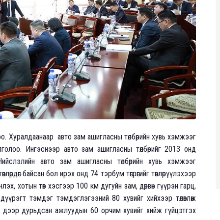
о. Хуралдаанаар авто зам ашигласны төлбөрийн хувь хэмжээг
голоо. Ингэснээр авто зам ашигласны төлбөрийг 2013 онд
ийслэлийн авто зам ашигласны төлбөрийн хувь хэмжээг
влөрдөг байсан бол ирэх онд 74 тэрбум төгрөгийг төвлөрүүлэхээр
эчлэх, хотын төв хэсгээр 100 км дугуйн зам, дөрвөн гүүрэн гарц,
үүрэгт тэмдэг тэмдэглэгээний 80 хувийг хийхээр төлөвлөж
р дээр дурьдсан ажлуудын 60 орчим хувийг хийж гүйцэтгэх