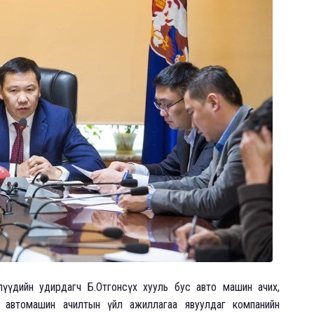
лүүдийн удирдагч Б.Отгонсүх хууль бус авто машин ачих,
р автомашин ачилтын үйл ажиллагаа явуулдаг компанийн