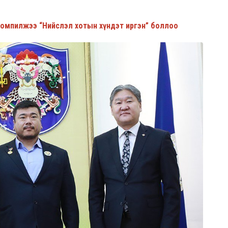
номпилжээ “Нийслэл хотын хүндэт иргэн” боллоо