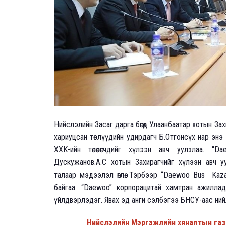
Нийслэлийн Засаг дарга бөгөөд Улаанбаатар хотын З
хариуцсан төслүүдийн удирдагч Б.Отгонсүх нар энэ
ХХК-ийн төлөөлөгчдийг хүлээн авч уулзлаа. 
Дускужанов.А.С хотын Захирагчийг хүлээн авч у
талаар мэдээлэл өглөө. Тэрбээр “Daewoo Bus Kaz
байгаа. “Daewoo” корпорацитай хамтран ажилла
үйлдвэрлэдэг. Явах эд анги сэлбэгээ БНСУ-аас ний
Нийслэлийн Мэргэжлийн хяналтын г