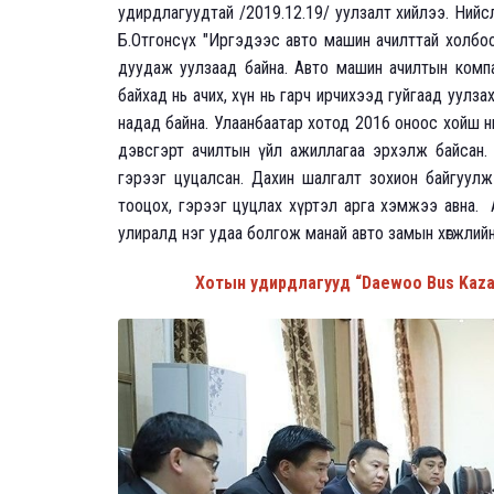
удирдлагуудтай /2019.12.19/ уулзалт хийлээ. Нийс
Б.Отгонсүх
"Иргэдээс авто машин ачилттай холбоот
дуудаж уулзаад байна. Авто машин ачилтын комп
байхад нь ачих, хүн нь гарч ирчихээд гуйгаад уулза
надад байна. Улаанбаатар хотод 2016 оноос хойш н
дэвсгэрт ачилтын үйл ажиллагаа эрхэлж байсан. Ө
гэрээг цуцалсан. Дахин шалгалт зохион байгуулж
тооцох, гэрээг цуцлах хүртэл арга хэмжээ авна.
улиралд нэг удаа болгож манай авто замын хөгжлийн 
Хотын удирдлагууд “Daewoo Bus Kazakhs