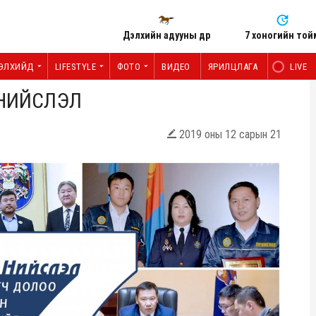
Дэлхийн адууны өдөр
7 хоногийн той
ЭЛХИЙД
LIFESTYLE
ФОТО
ВИДЕО
ЯРИЛЦЛАГА
LIVE
 НИЙСЛЭЛ
2019 оны 12 сарын 21
