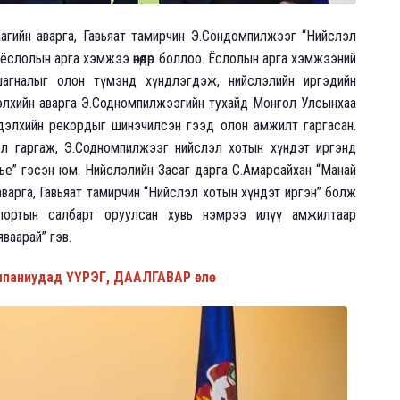
агийн аварга, Гавьяат тамирчин Э.Сондомпилжээг “Нийслэл
 ёслолын арга хэмжээ өнөөдөр боллоо. Ёслолын арга хэмжээний
агналыг олон түмэнд хүндлэгдэж, нийслэлийн иргэдийн
элхийн аварга Э.Содномпилжээгийн тухайд Монгол Улсынхаа
 дэлхийн рекордыг шинэчилсэн гээд олон амжилт гаргасан.
л гаргаж, Э.Содномпилжээг нийслэл хотын хүндэт иргэнд
ье” гэсэн юм. Нийслэлийн Засаг дарга С.Амарсайхан “Манай
варга, Гавьяат тамирчин “Нийслэл хотын хүндэт иргэн” болж
Спортын салбарт оруулсан хувь нэмрээ илүү амжилтаар
ваарай” гэв.
аниудад ҮҮРЭГ, ДААЛГАВАР өглөө