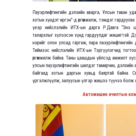
Пауэрлифтингийн дэлхийн аварга, Улсын таван уда
хотын хүндэт иргэн”-д өргөмжилж, тэмдэг гардуулах
үеэр нийслэлийн ИТХ-ын дарга Р.Давга “Энэ ш
талархлыг хүлээсэн хүнд гардуулдаг жишигтэй. Д
нэрийг олон улсад гаргаж, пара паэурлифтингийн
Тиймээс нийслэлийн ИТХ-ын Тэргүүлэгчид тогтоо
өргөмжилж байна. Таны цаашдын үйлсэд амжилт хүс
улсын пауэрлифтингийн шилдэг тамирчин, дэлхийн а
байгаад хотын даргын хувьд баяртай байна. 
үргэлжлүүлж, залуусын үлгэр жишээ түүчээ болж я
Автомашин ачилтын комп