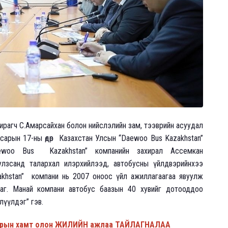
ахирагч С.Амарсайхан болон нийслэлийн зам, тээврийн асуудал
 сарын 17-ны өдөр Казахстан Улсын “Daewoo Bus Kazakhstan”
“Daewoo Bus Kazakhstan” компанийн захирал Ассемкан
улзсанд талархал илэрхийлээд, автобусны үйлдвэрийнхээ
akhstan” компани нь 2007 оноос үйл ажиллагаагаа явуулж
даг. Манай компани автобус баазын 40 хувийг дотооддоо
лүүлдэг” гэв.
азрын хамт олон ЖИЛИЙН ажлаа ТАЙЛАГНАЛАА