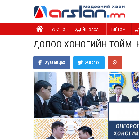
УЛС ТӨР
ЭДИЙН ЗАСАГ
НИЙГЭМ
Д
ДОЛОО ХОНОГИЙН ТОЙМ:
Хуваалцах
Жиргэх