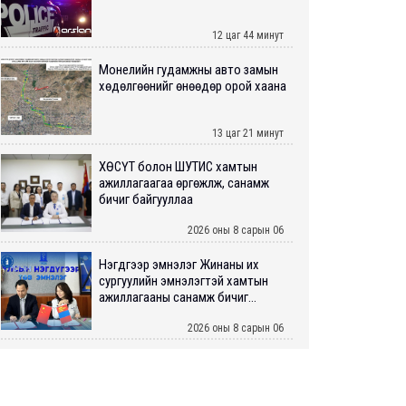
12 цаг 44 минут
Монелийн гудамжны авто замын
хөдөлгөөнийг өнөөдөр орой хаана
13 цаг 21 минут
ХӨСҮТ болон ШУТИС хамтын
ажиллагаагаа өргөжүүлж, санамж
бичиг байгууллаа
2026 оны 8 сарын 06
Нэгдүгээр эмнэлэг Жинаны их
сургуулийн эмнэлэгтэй хамтын
ажиллагааны санамж бичиг...
2026 оны 8 сарын 06
Нийслэлийн ИТХ-аар “Сэлбэ
ухаалаг хот”, агаарын бохирдол
зэрэг асуудлыг хэлэлцэж ...