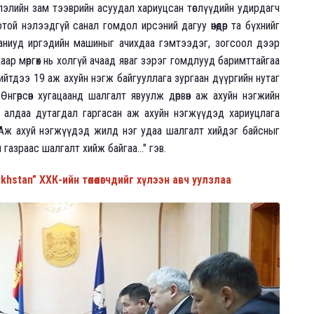
лэлийн зам тээврийн асуудал хариуцсан төслүүдийн удирдагч
ой нэлээдгүй санал гомдол ирсэний дагуу өнөөдөр та бүхнийг
аниуд иргэдийн машиныг ачихдаа гэмтээдэг, зогсоол дээр
хаар мөргөх нь холгүй ачаад яваг зэрэг гомдлууд баримттайгаа
ийтдээ 19 аж ахуйн нэгж байгууллага зургаан дүүргийн нутаг
нгөрсөн хугацаанд шалгалт явуулж дөрвөн аж ахуйн нэгжийн
 алдаа дутагдал гаргасан аж ахуйн нэгжүүдэд хариуцлага
 Аж ахуй нэгжүүдэд жилд нэг удаа шалгалт хийдэг байсныг
газраас шалгалт хийж байгаа..." гэв.
tan” ХХК-ийн төлөөлөгчдийг хүлээн авч уулзлаа