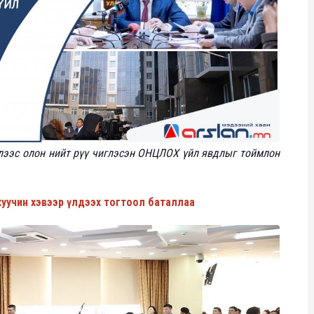
элээс олон нийт рүү чиглэсэн ОНЦЛОХ үйл явдлыг тоймлон
хуучин хэвээр үлдээх тогтоол баталлаа