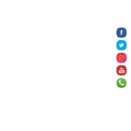
2026 оны 8 сарын 06
БИЧЛЭГ: Завьт эргүүлүүд голд живж
байсан иргэнийг аврав
2026 оны 8 сарын 06
Нэгдүгээр хорооллын арын
автозамыг өнөөдөр 23:00 цагаас
хаана
2026 оны 8 сарын 06
Д.Амарбаясгалан: Шатахууны
хомдсол бол өөрөө төрийн
бодлогын хомсдол
2026 оны 8 сарын 06
АИ-92 авто бензиний үнэ 2840
төгрөг болж, өмнөх оны мөн үеэс 9.7
хувиар, өмнөх са...