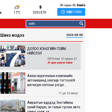
08 сарын 08,
Бямба

ӨНӨӨДӨР ТОЙМ
м
17°C
3593.87
₮
Шинэ мэдээ
2026-08-08
ДОЛОО ХОНОГИЙН ТОЙМ:
НИЙСЛЭЛ
2019 оны 12 сарын 21
Яг одоо уншиж байна
Аялал жуулчлалын компанийн
автомашинд хязгаар тогтоолгүй
шатахуун олгохыг үүрэгдл...
11 цаг 23 минут
Амралтын өдрүүдэд Энхтайвны
гүүрний баруун, зүүн талын туслах авто
замыг хааж, за...