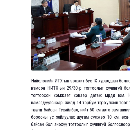
Нийслэлийн ИТХ-ын ээлжит бус IX хуралдаан болло
нэмсэн НИТХ-ын 29/30-р тогтоолыг хүчингүй бол
тогтоосон хэмжээг хэвээр дагаж мөрдөх юм. Н
нэмэгдүүлснээр жилд 14 тэрбум төгрөг улсын төсөвт тө
төлөвлөөд байсан. Тухайлбал, нийт 50 км авто зам шин
борооны ус зайлуулах шугам сүлжээ 10 км, есөн д
байсан бол энэхүү тогтоолыг хүчингүй болгосноо