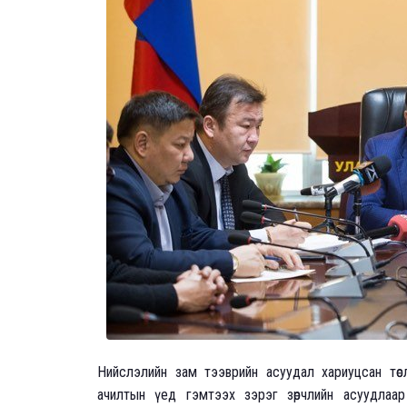
Нийслэлийн зам тээврийн асуудал хариуцсан төс
ачилтын үед гэмтээх зэрэг зөрчлийн асуудлаа