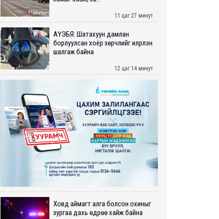
11 цаг 27 минут
АҮЭБЯ: Шатахуун дамлан
борлуулсан хоёр зөрчлийг илрүүлэн
шалгаж байна
12 цаг 14 минут
Ховд аймагт алга болсон охиныг
зургаа дахь өдрөө хайж байна