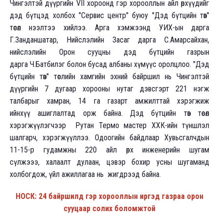
Чингэлтэй дүүргийн VII хороонд гэр хорооллын айл өрхүүдийг
дэд бүтцэд холбох "Сервис центр" буюу "Дэд бүтцийн төв"
төсөл нээлтээ хийлээ. Арга хэмжээнд УИХ-ын дарга
Г.Занданшатар, Нийслэлийн Засаг дарга С.Амарсайхан,
нийслэлийн Орон сууцны дэд бүтцийн газрын
дарга Ч.Батбилэг болон бусад албаны хүмүүс оролцлоо. "Дэд
бүтцийн төв" төслийн хамгийн эхний байршил нь Чингэлтэй
дүүргийн 7 дугаар хорооны нутаг дэвсгэрт 221 нэгж
талбарыг хамран, 14 га газарт амжилттай хэрэгжиж
ийнхүү ашиглалтад орж байна. Дэд бүтцийн төв төсөл
хэрэгжүүлэгчээр Рутан Термо мастер ХХК-ийн түншлэл
шалгарч, хэрэгжүүллээ. Одоогийн байдлаар Хувьсгалчдын
11-15-р гудамжны 220 айл өрх инженерийн шугам
сүлжэээ, халаалт дулаан, цэвэр бохир усны шугаманд
холбогдож, үйл ажиллагаа нь жигдрээд байна.
НОСК: 24 байршилд гэр хорооллын иргэд газраа орон
сууцаар солих боломжтой