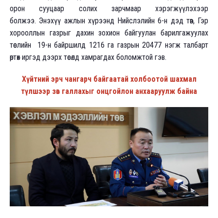
орон сууцаар солих зарчмаар хэрэгжүүлэхээр
болжээ. Энэхүү ажлын хүрээнд Нийслэлийн 6-н дэд төв, Гэр
хорооллын газрыг дахин зохион байгуулан барилгажуулах
төслийн 19-н байршилд 1216 га газрын 20477 нэгж талбарт
өртөх иргэд дээрх төсөлд хамрагдах боломжтой гэв.
Хүйтний эрч чангарч байгаатай холбоотой шахмал
түлшээр зөв галлахыг онцгойлон анхааруулж байна