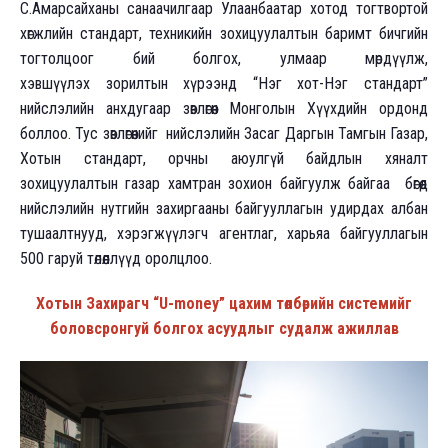
С.Амарсайханы санаачилгаар Улаанбаатар хотод тогтвортой
хөгжлийн стандарт, техникийн зохицуулалтын баримт бичгийн
тогтолцоог бий болгох, улмаар мөрдүүлж,
хэвшүүлэх зорилтын хүрээнд “Нэг хот-Нэг стандарт”
нийслэлийн анхдугаар зөвлөгөөн Монголын Хүүхдийн ордонд
боллоо. Тус зөвлөгөөнийг нийслэлийн Засаг Даргын Тамгын Газар,
Хотын стандарт, орчны аюулгүй байдлын хяналт
зохицуулалтын газар хамтран зохион байгуулж байгаа бөгөөд
нийслэлийн нутгийн захиргааны байгууллагын удирдах албан
тушаалтнууд, хэрэгжүүлэгч агентлаг, харьяа байгууллагын
500 гаруй төлөөллүүд оролцлоо.
Хотын Захирагч “U-money” цахим төлбөрийн системийг
боловсронгуй болгох асуудлыг судалж ажиллав