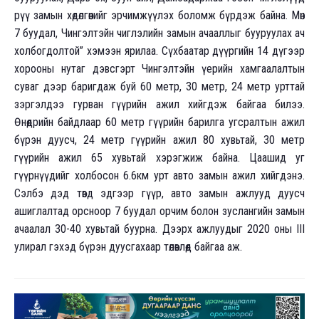
рүү замын хөдөлгөөнийг эрчимжүүлэх боломж бүрдэж байна. Мөн
7 буудал, Чингэлтэйн чиглэлийн замын ачааллыг бууруулах ач
холбогдолтой” хэмээн ярилаа. Сүхбаатар дүүргийн 14 дүгээр
хорооны нутаг дэвсгэрт Чингэлтэйн үерийн хамгаалалтын
суваг дээр баригдаж буй 60 метр, 30 метр, 24 метр урттай
зэргэлдээ гурван гүүрийн ажил хийгдэж байгаа билээ.
Өнөөдрийн байдлаар 60 метр гүүрийн барилга угсралтын ажил
бүрэн дуусч, 24 метр гүүрийн ажил 80 хувьтай, 30 метр
гүүрийн ажил 65 хувьтай хэрэгжиж байна. Цаашид уг
гүүрнүүдийг холбосон 6.6км урт авто замын ажил хийгдэнэ.
Сэлбэ дэд төвд эдгээр гүүр, авто замын ажлууд дуусч
ашиглалтад орсноор 7 буудал орчим болон зуслангийн замын
ачаалал 30-40 хувьтай буурна. Дээрх ажлуудыг 2020 оны III
улирал гэхэд бүрэн дуусгахаар төлөвлөөд байгаа аж.