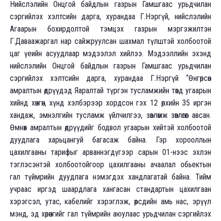
Нийслэлийн Онцгой байдлын газрын Гамшгаас урьдчилан
сэргийлэх хэлтсийн дарга, хурандаа Г.Нэргүй, нийслэлийн
Агаарын бохирдолтой тэмцэх газрын мэргэжилтэн
Г.Даваажаргал нар сайжруулсан шахмал түлштэй холбоотой
цаг үеийн асуудлаар мэдээлэл хийлээ. Мэдээллийн эхэнд
нийслэлийн Онцгой байдлын газрын Гамшгаас урьдчилан
сэргийлэх хэлтсийн дарга, хурандаа Г.Нэргүй “Өнгөрсөн
амралтын өдрүүдэд Яаралтай түргэн тусламжийн төвд угаарын
хийнд хөнгөн, хүнд хэлбэрээр хордсон гэх 12 өрхийн 35 иргэн
хандаж, эмнэлгийн тусламж үйлчилгээ, зөвлөмж зөвлөгөөг авсан.
Өмнөх амралтын өдрүүдийг бодвол угаарын хийтэй холбоотой
дуудлага харьцангуй багасаж байна. Гэр хорооллын
цахилгааны тарифыг арваннэгдүгээр сарын 01-нээс эхлэн
тэглэсэнтэй холбоотойгоор цахилгааны ачаалал обьектын
гал түймрийн дуудлага нэмэгдэх хандлагатай байна. Тийм
учраас иргэд шаардлага хангасан стандартын цахилгаан
хэрэгсэл, утас, кабелийг хэрэглэж, өөрсдийн амь нас, эрүүл
мэнд, эд хөрөнгийг гал түймрийн аюулаас урьдчилан сэргийлэх