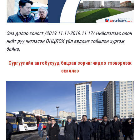
Энэ долоо хоногт /2019.11.11-2019.11.17/ Нийслэлээс олон
нийт рүү чиглэсэн ОНЦЛОХ үйл явдлыг тоймлон хүргэж
байна.
Сургуулийн автобусууд бяцхан зорчигчидоо тээвэрлэж
эхэллээ