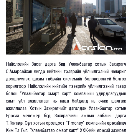
Нийслэлийн Засаг дарга бөгөөд Улаанбаатар хотын Захирагч
С.Амарсайхан өчигдөр нийтийн тээврийн үйлчилгээний чанарыг
дээшлүүлэх, цахим төлбөрийн системийг боловсронгуй болгох
зорилгоор Нийслэлийн нийтийн тээврийн үйлчилгээний газар
болон “Улаанбаатар смарт карт” компанийн удирдлагуудын
хамт үйл ажиллагааг нь нөхцөл байдалд нь очиж шалгаж
ажиллалаа. Хотын Захирагчийг дагалдан Улаанбаатар хотын
Ерөнхий менежер бөгөөд Захирагчийн ажлын албаны дарга
Т.Гантөмөр, Сөүл хотын оролцоот “T-money” компанийн ерөнхийлөгч
Ким Тэ Гыг, “Улаанбаатар смарт карт” ХХК-ийн ерөнхий захирал