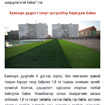
шаардлагатай байна” гэв.
Баянзүрх дүүрэгт спорт цогцолбор баригдаж байна
Баянзүрх дүүргийн 4 дүгээр хороо, Хил хамгаалах ерөнхий
газрын баруун талд байрлах 1,8 га газрын эзэмших эрхийг
хүчингүй болгож, цэцэрлэгт хүрээлэн спортын талбай
байгуулж байна. Улаанбаатар хотын Захирагчийн ажлын
албанаас 1,8 га газарт хөлбөмбөг, сагсан бөмбөг, гар бөмбөг, экстрим