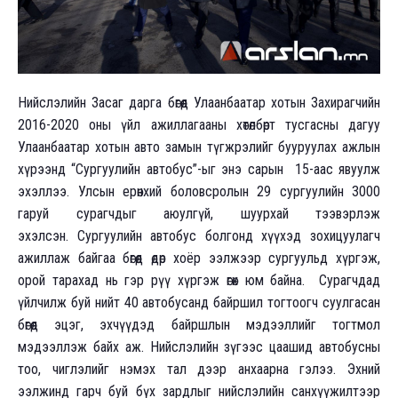
Нийслэлийн Засаг дарга бөгөөд Улаанбаатар хотын Захирагчийн
2016-2020 оны үйл ажиллагааны хөтөлбөрт тусгасны дагуу
Улаанбаатар хотын авто замын түгжрэлийг бууруулах ажлын
хүрээнд “Сургуулийн автобус”-ыг энэ сарын 15-аас явуулж
эхэллээ. Улсын ерөнхий боловсролын 29 сургуулийн 3000
гаруй сурагчдыг аюулгүй, шуурхай тээвэрлэж
эхэлсэн. Сургуулийн автобус болгонд хүүхэд зохицуулагч
ажиллаж байгаа бөгөөд өдөр хоёр ээлжээр сургуульд хүргэж,
орой тарахад нь гэр рүү хүргэж өгөх юм байна. Сурагчдад
үйлчилж буй нийт 40 автобусанд байршил тогтоогч суулгасан
бөгөөд эцэг, эхчүүдэд байршлын мэдээллийг тогтмол
мэдээллэж байх аж. Нийслэлийн зүгээс цаашид автобусны
тоо, чиглэлийг нэмэх тал дээр анхаарна гэлээ. Эхний
ээлжинд гарч буй бүх зардлыг нийслэлийн санхүүжилтээр