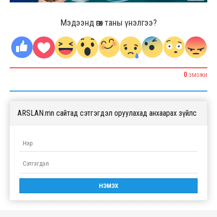
Мэдээнд өгөх таны үнэлгээ?
0
ЭМОЖИ
ARSLAN.mn сайтад сэтгэгдэл оруулахад анхаарах зүйлс