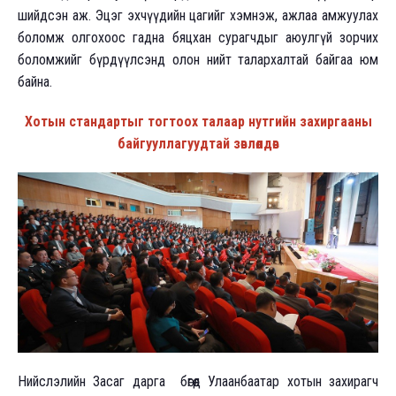
шийдсэн аж. Эцэг эхчүүдийн цагийг хэмнэж, ажлаа амжуулах
боломж олгохоос гадна бяцхан сурагчдыг аюулгүй зорчих
боломжийг бүрдүүлсэнд олон нийт талархалтай байгаа юм
байна.
Хотын стандартыг тогтоох талаар нутгийн захиргааны
байгууллагуудтай зөвлөлдөв
Нийслэлийн Засаг дарга бөгөөд Улаанбаатар хотын захирагч