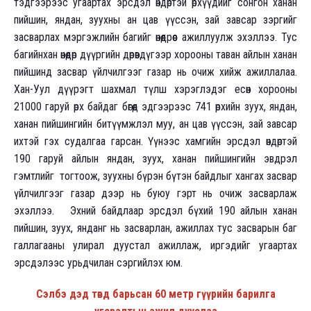
тэдгээрээс угаартах эрсдэл өндөртэй өрхүүдийг сонгон ханан
пийшин, яндан, зуухны ан цав үүссэн, зай завсар зэргийг
засварлах мэргэжлийн багийг өнөөдрөөс ажиллуулж эхэллээ. Тус
багийнхан өнөөдөр дүүргийн дөрөвдүгээр хорооны таван айлын ханан
пийшинд засвар үйлчилгээг газар нь очиж хийж ажиллалаа.
Хан-Уул дүүрэгт шахмал түлш хэрэглэдэг есөн хорооны
21000 гаруй өрх байдаг бөгөөд эдгээрээс 741 өрхийн зуух, яндан,
ханан пийшингийн битүүмжлэл муу, ан цав үүссэн, зай завсар
ихтэй гэх судалгаа гарсан. Үүнээс хамгийн эрсдэл өндөртэй
190 гаруй айлын яндан, зуух, ханан пийшингийн эвдрэл
гэмтлийг тогтоож, зуухны бүрэн бүтэн байдлыг хангах засвар
үйлчилгээг газар дээр нь буюу гэрт нь очиж засварлаж
эхэллээ. Эхний байдлаар эрсдэл бүхий 190 айлын ханан
пийшин, зуух, янданг нь засварлан, ажиллах тус засварын баг
галлагааны улирал дуустал ажиллаж, иргэдийг угаартах
эрсдэлээс урьдчилан сэргийлэх юм.
Сэлбэ дэд төвд барьсан 60 метр гүүрийн барилга