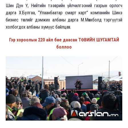
Шин Дун Ү, Нийтийн тээврийн үйлчилгээний газрын орлогч
дарга Х.Булгаа, “Улаанбаатар смарт карт” компанийн Шинэ
бизнес төслийг дэмжих албаны дарга М.Мөнхболд тэргүүтэй
холбогдох албаны хүмүүс байлцав.
Гэр хороолын 220 айл бие даасан ТӨВИЙН ШУГАМТАЙ
боллоо