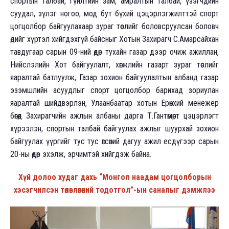
спортын талбай, гүйлтийн зам, амралтын талбай, үзэгчдийн
суудал, зүлэг ногоо, мод бут бүхий цэцэрлэгжилттэй спорт
цогцолбор байгуулахаар зураг төслийг боловсруулсан боловч
өдийг хүртэл хийгдэхгүй байсныг Хотын Захирагч С.Амарсайхан
тавдугаар сарын 09-ний өдөр тухайн газар дээр очиж ажиллан,
Нийслэлийн Хот байгуулалт, хөгжлийн газарт зураг төслийг
яаралтай батлуулж, Газар зохион байгуулалтын албанд газар
эзэмшлийн асуудлыг спорт цогцолбор барихад зориулан
яаралтай шийдвэрлэн, Улаанбаатар хотын Ерөнхий менежер
бөгөөд Захирагчийн ажлын албаны дарга Т.Гантөмөрт цэцэрлэгт
хүрээлэн, спортын талбай байгуулах ажлыг шуурхай зохион
байгуулах үүргийг тус тус өгсөний дагуу ажил есдүгээр сарын
20-ны өдөр эхэлж, эрчимтэй хийгдэж байна.
Хүй долоо худаг дахь “Монгол наадам цогцолборын
хэсэгчилсэн төлөвлөгөөний тодотгол”-ын саналыг дэмжлээ