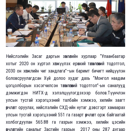
Нийслэлийн Засаг даргын зөвлөлийн хурлаар “Улаанбаатар
хотыг 2020 он хүртэл хөгжүүлэх ерөнхий төлөвлөгөөний тодотгол,
2030 он хөгжлийн чиг хандлага”–ын баримт бичигт нийцүүлэн
боловсруулагдсан Хүй долоо худаг дахь “Монгол наадам
цогцолборын хэсэгчилсэн төлөвлөгөөний тодотгол”-ын саналууд
дэмжигдэн НИТХ-д хэлэлцүүлэгдэхээр болов.Түүнчлэн
улсын тусгай хэрэгцээний талбайн хэмжээ, хилийн заагт
өөрчлөлт оруулах, нийслэлийн СХД-ийн нутаг дэвсгэрт хамаарах
улсын тусгай хэрэгцээний 551 га газарт өөрчлөлт орж байгаатай
холбогдуулан 565.88 га газрын хэмжээ, хилийн цэсийн
өөрчлөлтийн саналыг Засгийн газрын 2017 оны 287 дугаар