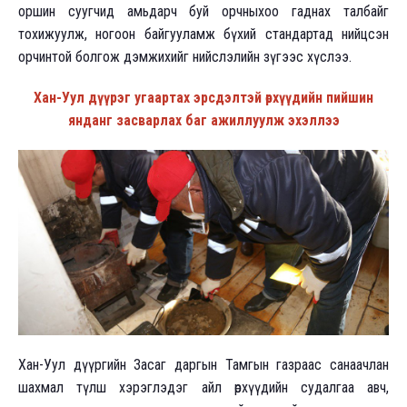
оршин суугчид амьдарч буй орчныхоо гаднах талбайг
тохижуулж, ногоон байгууламж бүхий стандартад нийцсэн
орчинтой болгож дэмжихийг нийслэлийн зүгээс хүслээ.
Хан-Уул дүүрэг угаартах эрсдэлтэй өрхүүдийн пийшин
янданг засварлах баг ажиллуулж эхэллээ
Хан-Уул дүүргийн Засаг даргын Тамгын газраас санаачлан
шахмал түлш хэрэглэдэг айл өрхүүдийн судалгаа авч,