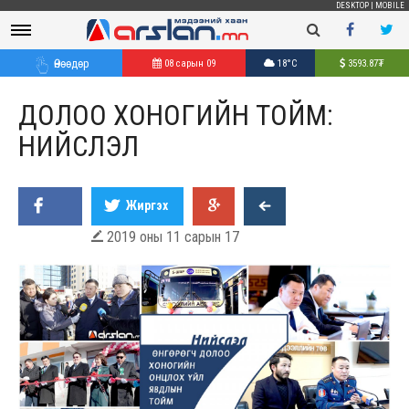
DESKTOP
|
MOBILE
Өнөөдөр
08 сарын 09
18°C
3593.87
₮
ДОЛОО ХОНОГИЙН ТОЙМ:
НИЙСЛЭЛ
Жиргэх
2019 оны 11 сарын 17
