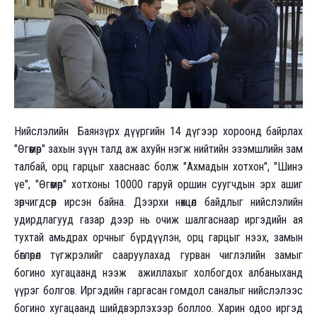
Нийслэлийн Баянзүрх дүүргийн 14 дүгээр хороонд байрлах
"Өгөөмөр" захын зүүн талд аж ахуйн нэгж нийтийн эзэмшлийн зам
талбай, орц гарцыг хааснаас болж "Ахмадын хотхон", "Шинэ
үе", "Өгөөмөр" хотхоны 10000 гаруй оршин суугчдын эрх ашиг
зөрчигдсөөр ирсэн байна. Дээрхи нөхцөл байдлыг нийслэлийн
удирдлагууд газар дээр нь очиж шалгаснаар иргэдийн ая
тухтай амьдрах орчныг бүрдүүлэн, орц гарцыг нээх, замын
бөглөрөл түгжрэлийг сааруулахад гурван чиглэлийн замыг
богино хугацаанд нээж ажиллахыг холбогдох албаныханд
үүрэг болгов. Иргэдийн гаргасан гомдол саналыг нийслэлээс
богино хугацаанд шийдвэрлэхээр боллоо. Харин одоо иргэд