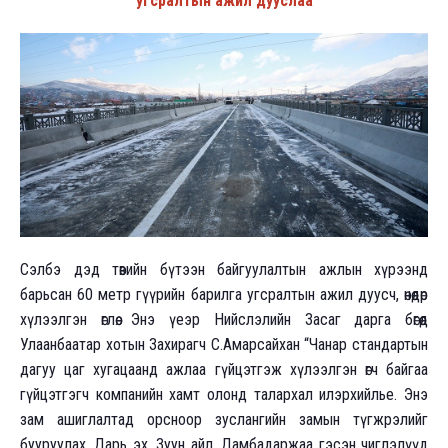
угсралтын ажил дууслаа
Сэлбэ дэд төвийн бүтээн байгуулалтын ажлын хүрээнд
барьсан 60 метр гүүрийн барилга угсралтын ажил дуусч, өнөөдөр
хүлээлгэн өглөө. Энэ үеэр Нийслэлийн Засаг дарга бөгөөд
Улаанбаатар хотын Захирагч С.Амарсайхан “Чанар стандартын
дагуу цаг хугацаанд ажлаа гүйцэтгэж хүлээлгэн өгч байгаа
гүйцэтгэгч компанийн хамт олонд талархал илэрхийлье. Энэ
зам ашиглалтад орсноор зуслангийн замын түгжрэлийг
бууруулах, Дарь эх, Зуун айл, Дамбадаржаа гэсэн чиглэлүүд