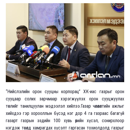
“Нийслэлийн орон сууцны корпорац” ХК-иас газрыг орон
сууцаар солих зарчмаар хэрэгжүүлэх орон сууцжуулах
төслийг танилцуулан мэдээлэл хийлээ.Газар чөлөөлөлтийн ажлыг
хийхдээ гэр хорооллын бүсэд нэг дор 4 га газраас багагүй
газарт газрын эздийн 100 хувь өөрийн хүсэл, сонирхлоор
нэгдэж төсөлд хамрагдах хүсэлт гаргасан тохиолдолд газрыг