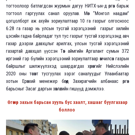
тогтоолоор батлагдсан журмын дагуу НИТХ-ын-д өргөн барьж
тогтоол гаргуулах санал оруулав. Мөн “Монгол наадам”
цогцолборт аж ахуйн зориулалтаар 10 га газрыг олгосноос
6.28 га газар нь улсын тусгай хэрэгцээний газрыг хилийн
цэсийн гадна байрладаг тул тус газрыг тусгай хэрэгцээнд авч
газар дээрхи давхцлыг арилгах, улсын тусгай хэрэгцээний
газартай давхцал үүссэн Төв аймгийн Аргалант сумын 372
иргэний гэр бүлийн хэрэгцээний зориулалтаар өмчилсөн газрын
байршлыг шилжүүлэхэд шаардагдах хөрөнгийг Нийслэлийн
2020 оны төсөвт тусгуулах зэрэг саналуудыг Улаанбаатар
хотын Ерөнхий менежер бөгөөд Захирагчийн албанаас өргөн
барьсныг Засаг даргын зөвлөлийн гишүүд дэмжлээ.
Өгөөмөр захын барьсан хууль бус хаалт, хашааг буулгахаар
боллоо