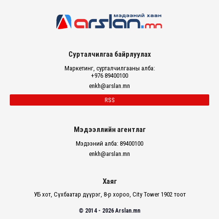
Сурталчилгаа байрлуулах
Маркетинг, сурталчилгааны алба:
+976 89400100
enkh@arslan.mn
RSS
Мэдээллийн агентлаг
Мэдээний алба: 89400100
enkh@arslan.mn
Хаяг
УБ хот, Сүхбаатар дүүрэг, 8-р хороо, City Tower 1902 тоот
© 2014 - 2026 Arslan.mn