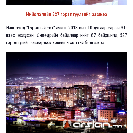
Нийслэлийн 527 гэрэлтүүлгийг засжээ
Нийслэлд "Гэрэлтэй хот" аяныг 2018 оны 10 дугаар сарын 31-
нээс эхлүүлсэн. Өнөөдрийн байдлаар нийт 87 байршилд 527
гэрэлтүүлгийг засварлаж хэвийн асалттай болгожээ.