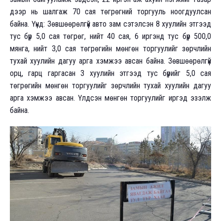
дээр нь шалгаж 70 сая төгрөгний торгууль ноогдуулсан
байна. Үүнд: Зөвшөөрөлгүй авто зам сэтэлсэн 8 хуулийн этгээд
тус бүр 5,0 сая төгрөг, нийт 40 сая, 6 иргэнд тус бүр 500,0
мянга, нийт 3,0 сая төгрөгийн мөнгөн торгуулийг зөрчлийн
тухай хуулийн дагуу арга хэмжээ авсан байна. Зөвшөөрөлгүй
орц, гарц гаргасан 3 хуулийн этгээд тус бүрийг 5,0 сая
төгрөгийн мөнгөн торгуулийг зөрчлийн тухай хуулийн дагуу
арга хэмжээ авсан. Үлдсэн мөнгөн торгуулийг иргэд эзэлж
байна.