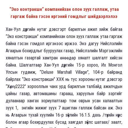
“Эко контракшн“ компанийхан олон зуух галлаж, утаа
гаргаж байна гэсэн иргэний гомдлыг шийдвэрлэлээ
Хан-Уул дүүргийн нутаг дэвсгэрт барилгын ажил хийж байгаа
“Эко констракшн” компанийнхан олон зуух галлаж утаа гаргаж
байна гэсэн гомдол иргэнээс иржээ. Энэ дагуу Нийслэлийн
Агаарын бохирдлыг бууруулах газар, Нийслэлийн Мэргэжлийн
хяналтын газартай хамтран өнөөдөр хяналт шалгалт хийсэн
байна. Шалгалтаар Хан-Уул дүүргийн 15-р хороо, Их Монгол
Улсын гудамж, “Deluxe Marshall Village”, 104-р байранд
байрлах “Эко констракшн” ХХК нь тус хорооны нутаг дэвсгэр
“Хүннү 2222” хорооллын чанх урд барилгын талбайд ажилчдын
цайны газар, автомашины гарааш, харуулын байр зэргийг
дулаанаар хангах зориулалтаар том оврын усан халаалтын
зуух 1, энгийн жижиг зуух 7 ашиглан галлаж байсан аж. Энэ
нь Агаарын тухай хуулийн 16-р зүйлийн 16.1.5. дахь /түүхийн нүүрс
болон агаар бохирдуулах бусад хаягдал зүйлс шатаах/ заалт,