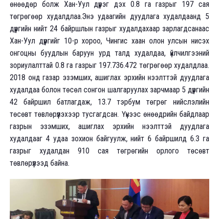
өнөөдөр болж Хан-Уул дүүрэг дэх 0.8 га газрыг 197 сая
төгрөгөөр худалдлаа.Энэ удаагийн дуудлага худалдаанд 5
дүүргийн нийт 24 байршлын газрыг худалдахаар зарлагдсанаас
Хан-Уул дүүргийг 10-р хороо, Чингис хаан олон улсын нисэх
онгоцны буудлын баруун урд талд худалдаа, үйлчилгээний
зориулалттай 0.8 га газрыг 197.736.472 төгрөгөөр худалдлаа.
2018 онд газар эзэмших, ашиглах эрхийн нээлттэй дуудлага
худалдаа болон төсөл сонгон шалгаруулах зарчмаар 5 дүүргийн
42 байршил батлагдаж, 13.7 тэрбум төгрөг нийслэлийн
төсөвт төвлөрүүлэхээр тусгагдсан. Үүнээс өнөөдрийн байдлаар
газрын эзэмших, ашиглах эрхийн нээлттэй дуудлага
худалдааг 4 удаа зохион байгуулж, нийт 6 байршилд 6.3 га
газрыг худалдан 910 сая төгрөгийн орлого төсөвт
төвлөрүүлээд байна.