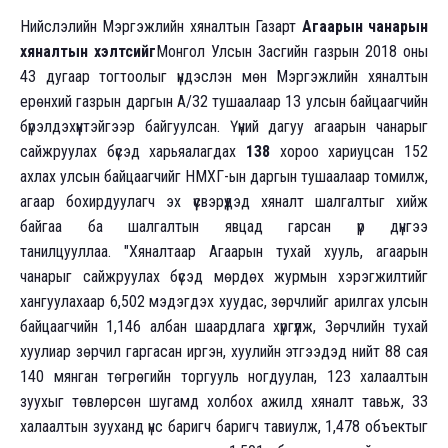
Нийслэлийн Мэргэжлийн хяналтын Газарт
Агаарын чанарын
хяналтын хэлтсийг
Монгол Улсын Засгийн газрын 2018 оны
43 дугаар тогтоолыг үндэслэн мөн Мэргэжлийн хяналтын
ерөнхий газрын даргын A/32 тушаалаар 13 улсын байцаагчийн
бүрэлдэхүүнтэйгээр байгуулсан. Үүний дагуу агаарын чанарыг
сайжруулах бүсэд харьяалагдах
138
хороо хариуцсан 152
ахлах улсын байцаагчийг НМХГ-ын даргын тушаалаар томилж,
агаар бохирдуулагч эх үүсвэрүүдэд хяналт шалгалтыг хийж
байгаа ба шалгалтын явцад гарсан үр дүнгээ
танилцууллаа. "Хяналтаар Агаарын тухай хууль, агаарын
чанарыг сайжруулах бүсэд мөрдөх журмын хэрэгжилтийг
хангуулахаар 6,502 мэдэгдэх хуудас, зөрчлийг арилгах улсын
байцаагчийн 1,146 албан шаардлага хүргүүлж, Зөрчлийн тухай
хуулиар зөрчил гаргасан иргэн, хуулийн этгээдэд нийт 88 сая
140 мянган төгрөгийн торгууль ногдуулан, 123 халаалтын
зуухыг төвлөрсөн шугамд холбох ажилд хяналт тавьж, 33
халаалтын зууханд үнс баригч баригч тавиулж, 1,478 объектыг