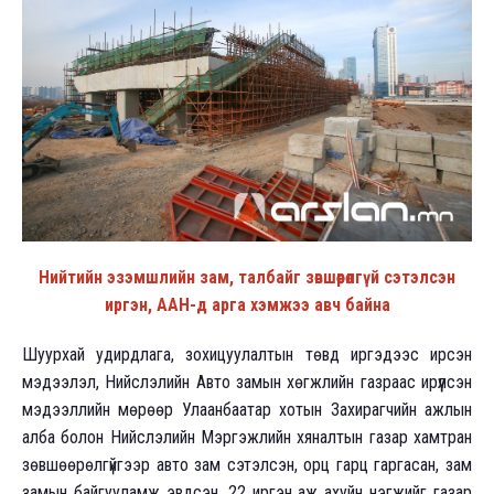
Нийтийн эзэмшлийн зам, талбайг зөвшөөрөлгүй сэтэлсэн
иргэн, ААН-д арга хэмжээ авч байна
Шуурхай удирдлага, зохицуулалтын төвд иргэдээс ирсэн
мэдээлэл, Нийслэлийн Авто замын хөгжлийн газраас ирүүлсэн
мэдээллийн мөрөөр Улаанбаатар хотын Захирагчийн ажлын
алба болон Нийслэлийн Мэргэжлийн хяналтын газар хамтран
зөвшөөрөлгүйгээр авто зам сэтэлсэн, орц гарц гаргасан, зам
замын байгууламж эвдсэн, 22 иргэн аж ахуйн нэгжийг газар