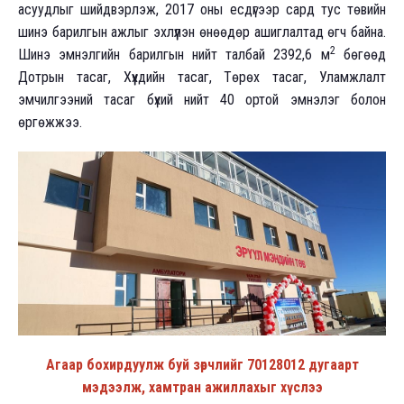
асуудлыг шийдвэрлэж, 2017 оны есдүгээр сард тус төвийн
шинэ барилгын ажлыг эхлүүлэн өнөөдөр ашиглалтад өгч байна.
2
Шинэ эмнэлгийн барилгын нийт талбай 2392,6 м
бөгөөд
Дотрын тасаг, Хүүхдийн тасаг, Төрөх тасаг, Уламжлалт
эмчилгээний тасаг бүхий нийт 40 ортой эмнэлэг болон
өргөжжээ.
Агаар бохирдуулж буй зөрчлийг 70128012 дугаарт
мэдээлж, хамтран ажиллахыг хүслээ