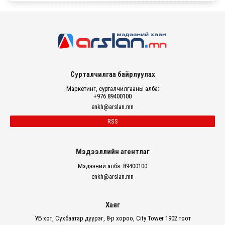
Сурталчилгаа байрлуулах
Маркетинг, сурталчилгааны алба:
+976 89400100
enkh@arslan.mn
RSS
Мэдээллийн агентлаг
Мэдээний алба: 89400100
enkh@arslan.mn
Хаяг
УБ хот, Сүхбаатар дүүрэг, 8-р хороо, City Tower 1902 тоот