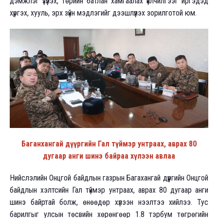
дэмжлэг үзүүлэх, төрийн батлан хамгаалах үйлчилгээг иргэдэд
хүргэх, хууль, эрх зүйн мэдлэгийг дээшлүүлэх зорилготой юм.
Баганхангай дүүргийн Гал түймэр унтраах, аврах 80
дугаар анги шинэ байраа хүлээн авлаа
Нийслэлийн Онцгой байдлын газрын Багахангай дүүргийн Онцгой
байдлын хэлтсийн Гал түймэр унтраах, аврах 80 дугаар анги
шинэ байртай болж, өнөөдөр хүлээн нээлтээ хийлээ. Тус
барилгыг улсын төсвийн хөрөнгөөр 1.8 тэрбум төгрөгийн