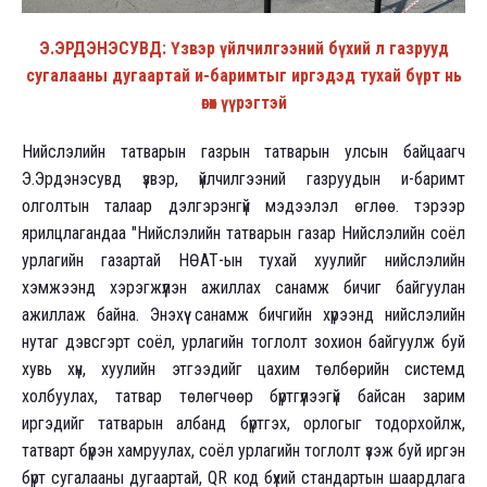
Э.ЭРДЭНЭСУВД: Үзвэр үйлчилгээний бүхий л газрууд
сугалааны дугаартай и-баримтыг иргэдэд тухай бүрт нь
өгөх үүрэгтэй
Нийслэлийн татварын газрын татварын улсын байцаагч
Э.Эрдэнэсувд үзвэр, үйлчилгээний газруудын и-баримт
олголтын талаар дэлгэрэнгүй мэдээлэл өглөө. тэрээр
ярилцлагандаа "Нийслэлийн татварын газар Нийслэлийн соёл
урлагийн газартай НӨАТ-ын тухай хуулийг нийслэлийн
хэмжээнд хэрэгжүүлэн ажиллах санамж бичиг байгуулан
ажиллаж байна. Энэхүү санамж бичгийн хүрээнд нийслэлийн
нутаг дэвсгэрт соёл, урлагийн тоглолт зохион байгуулж буй
хувь хүн, хуулийн этгээдийг цахим төлбөрийн системд
холбуулах, татвар төлөгчөөр бүртгүүлээгүй байсан зарим
иргэдийг татварын албанд бүртгэх, орлогыг тодорхойлж,
татварт бүрэн хамруулах, соёл урлагийн тоглолт үзэж буй иргэн
бүрт сугалааны дугаартай, QR код бүхий стандартын шаардлага