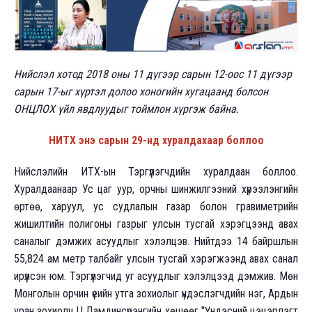
Нийслэл хотод 2018 оны 11 дүгээр сарын 12-оос 11 дүгээр
сарын 17-ыг хүртэл долоо хоногийн хугацаанд болсон
ОНЦЛОХ үйл явдлуудыг тоймлон хүргэж байна.
НИТХ энэ сарын 29-нд хуралдахаар боллоо
Нийслэлийн ИТХ-ын Тэргүүлэгчдийн хуралдаан боллоо.
Хуралдаанаар Ус цаг уур, орчны шинжилгээний хүрээлэнгийн
өртөө, харуул, ус судлалын газар болон гравиметрийн
жишилтийн полигоны газрыг улсын тусгай хэрэгцээнд авах
саналыг дэмжих асуудлыг хэлэлцэв. Нийтдээ 14 байршлын
55,824 ам метр талбайг улсын тусгай хэрэгжээнд авах санал
ирүүлсэн юм. Тэргүүлэгчид уг асуудлыг хэлэлцээд дэмжив. Мөн
Монголын орчин үеийн утга зохиолыг үндэслэгчдийн нэг, Ардын
уран зохиолч Ц.Дамдинсүрэнгийн хөшөөг "Үндэсний цэцэрлэгт