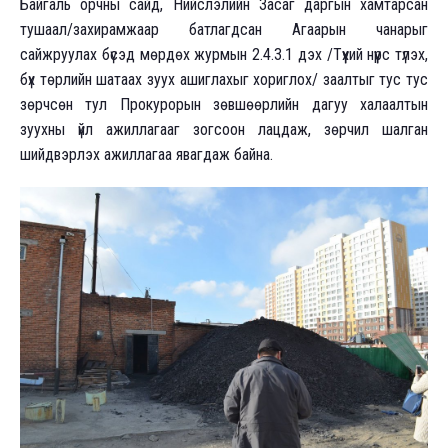
Байгаль орчны сайд, Нийслэлийн Засаг даргын хамтарсан
тушаал/захирамжаар батлагдсан Агаарын чанарыг
сайжруулах бүсэд мөрдөх журмын 2.4.3.1 дэх /Түүхий нүүрс түлэх,
бүх төрлийн шатаах зуух ашиглахыг хориглох/ заалтыг тус тус
зөрчсөн тул Прокурорын зөвшөөрлийн дагуу халаалтын
зуухны үйл ажиллагааг зогсоон лацдаж, зөрчил шалган
шийдвэрлэх ажиллагаа явагдаж байна.