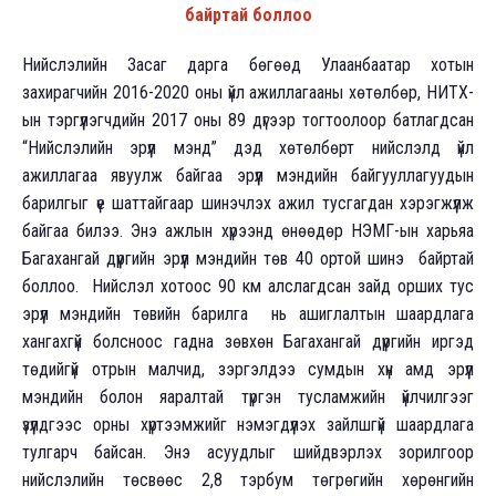
байртай боллоо
Нийслэлийн Засаг дарга бөгөөд Улаанбаатар хотын
захирагчийн 2016-2020 оны үйл ажиллагааны хөтөлбөр, НИТХ-
ын тэргүүлэгчдийн 2017 оны 89 дүгээр тогтоолоор батлагдсан
“Нийслэлийн эрүүл мэнд” дэд хөтөлбөрт нийслэлд үйл
ажиллагаа явуулж байгаа эрүүл мэндийн байгууллагуудын
барилгыг үе шаттайгаар шинэчлэх ажил тусгагдан хэрэгжүүлж
байгаа билээ. Энэ ажлын хүрээнд өнөөдөр НЭМГ-ын харьяа
Багахангай дүүргийн эрүүл мэндийн төв 40 ортой шинэ байртай
боллоо. Нийслэл хотоос 90 км алслагдсан зайд орших тус
эрүүл мэндийн төвийн барилга нь ашиглалтын шаардлага
хангахгүй болсноос гадна зөвхөн Багахангай дүүргийн иргэд
төдийгүй отрын малчид, зэргэлдээ сумдын хүн амд эрүүл
мэндийн болон яаралтай түргэн тусламжийн үйлчилгээг
үзүүлдгээс орны хүртээмжийг нэмэгдүүлэх зайлшгүй шаардлага
тулгарч байсан. Энэ асуудлыг шийдвэрлэх зорилгоор
нийслэлийн төсвөөс 2,8 тэрбум төгрөгийн хөрөнгийн