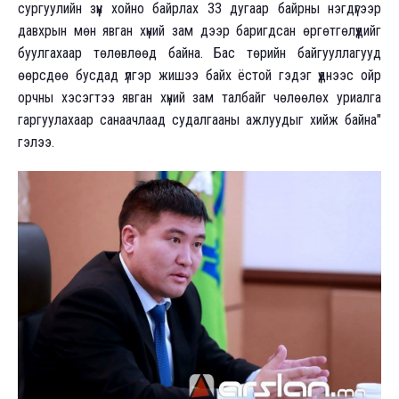
сургуулийн зүүн хойно байрлах 33 дугаар байрны нэгдүгээр
давхрын мөн явган хүний зам дээр баригдсан өргөтгөлүүдийг
буулгахаар төлөвлөөд байна. Бас төрийн байгууллагууд
өөрсдөө бусдад үлгэр жишээ байх ёстой гэдэг үүднээс ойр
орчны хэсэгтээ явган хүний зам талбайг чөлөөлөх уриалга
гаргуулахаар санаачлаад судалгааны ажлуудыг хийж байна"
гэлээ.