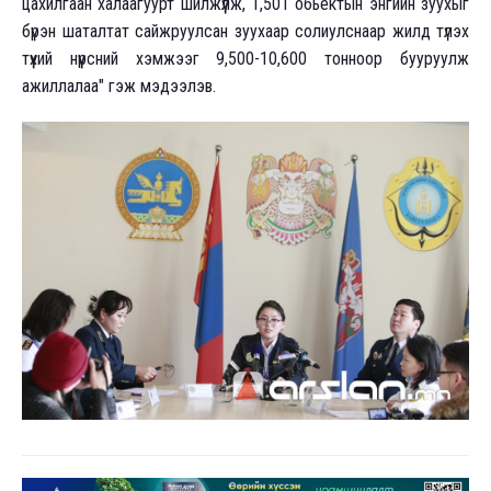
цахилгаан халаагуурт шилжүүлж, 1,501 обьектын энгийн зуухыг
бүрэн шаталтат сайжруулсан зуухаар солиулснаар жилд түлэх
түүхий нүүрсний хэмжээг 9,500-10,600 тонноор бууруулж
ажиллалаа" гэж мэдээлэв.