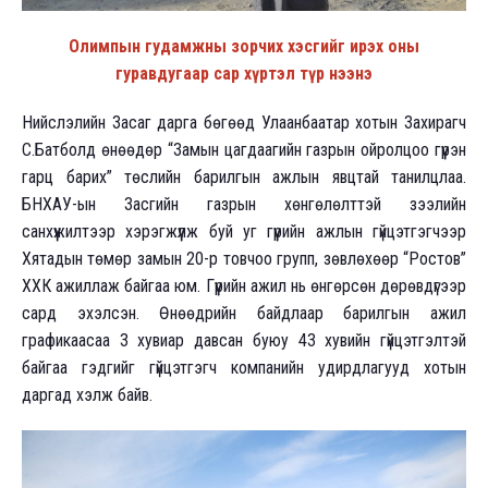
Олимпын гудамжны зорчих хэсгийг ирэх оны
гуравдугаар сар хүртэл түр нээнэ
Нийслэлийн Засаг дарга бөгөөд Улаанбаатар хотын Захирагч
С.Батболд өнөөдөр “Замын цагдаагийн газрын ойролцоо гүүрэн
гарц барих” төслийн барилгын ажлын явцтай танилцлаа.
БНХАУ-ын Засгийн газрын хөнгөлөлттэй зээлийн
санхүүжилтээр хэрэгжүүлж буй уг гүүрийн ажлын гүйцэтгэгчээр
Хятадын төмөр замын 20-р товчоо групп, зөвлөхөөр “Ростов”
ХХК ажиллаж байгаа юм. Гүүрийн ажил нь өнгөрсөн дөрөвдүгээр
сард эхэлсэн. Өнөөдрийн байдлаар барилгын ажил
графикаасаа 3 хувиар давсан буюу 43 хувийн гүйцэтгэлтэй
байгаа гэдгийг гүйцэтгэгч компанийн удирдлагууд хотын
даргад хэлж байв.