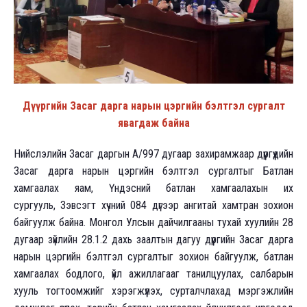
Дүүргийн Засаг дарга нарын цэргийн бэлтгэл сургалт
явагдаж байна
Нийслэлийн Засаг даргын А/997 дугаар захирамжаар дүүргүүдийн
Засаг дарга нарын цэргийн бэлтгэл сургалтыг Батлан
хамгаалах яам, Үндэсний батлан хамгаалахын их
сургууль, Зэвсэгт хүчний 084 дүгээр ангитай хамтран зохион
байгуулж байна. Монгол Улсын дайчилгааны тухай хуулийн 28
дугаар зүйлийн 28.1.2 дахь заалтын дагуу дүүргийн Засаг дарга
нарын цэргийн бэлтгэл сургалтыг зохион байгуулж, батлан
хамгаалах бодлого, үйл ажиллагааг танилцуулах, салбарын
хууль тогтоомжийг хэрэгжүүлэх, сурталчлахад мэргэжлийн