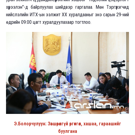
хүрээлэн"-д байрлуулах шийдвэр гаргалаа. Мөн Тэргүүлэгчид
нийслэлийн ИТХ-ын ээлжит XX хуралдааныг энэ сарын 29-ний
өдрийн 09:00 цагт хуралдуулахаар тогтлоо.
Э.Болорчулуун: Зөвшөөрөлгүй өргөтгөл, хашаа, гараашийг
буулгана