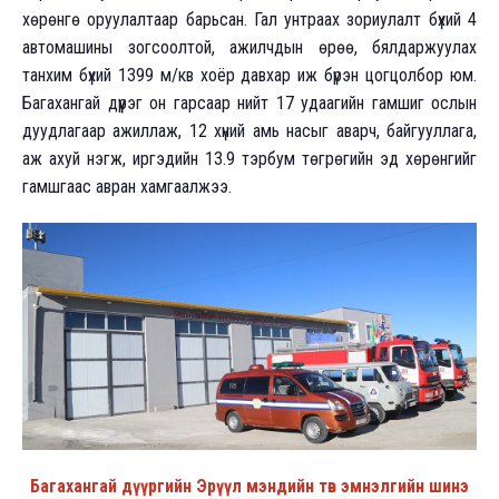
хөрөнгө оруулалтаар барьсан. Гал унтраах зориулалт бүхий 4
автомашины зогсоолтой, ажилчдын өрөө, бялдаржуулах
танхим бүхий 1399 м/кв хоёр давхар иж бүрэн цогцолбор юм.
Багахангай дүүрэг он гарсаар нийт 17 удаагийн гамшиг ослын
дуудлагаар ажиллаж, 12 хүний амь насыг аварч, байгууллага,
аж ахуй нэгж, иргэдийн 13.9 тэрбум төгрөгийн эд хөрөнгийг
гамшгаас авран хамгаалжээ.
Багахангай дүүргийн Эрүүл мэндийн төв эмнэлгийн шинэ