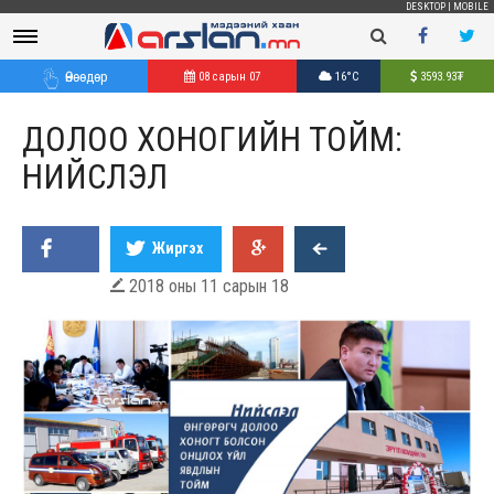
DESKTOP
|
MOBILE
Өнөөдөр
08 сарын 07
16°C
3593.93
₮
ДОЛОО ХОНОГИЙН ТОЙМ:
НИЙСЛЭЛ
Жиргэх
2018 оны 11 сарын 18
