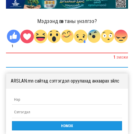
Мэдээнд өгөх таны үнэлгээ?
1
1
ЭМОЖИ
ARSLAN.mn сайтад сэтгэгдэл оруулахад анхаарах зүйлс