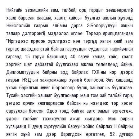
Нийтийн эзэмшлийн зам, талбай, орц гарцыг зөвшөөрөлгүй
хааж барьсан хаашаа, хаалт, хайсыг буулгах ажлын хүрээнд
Нийслэлийн газрын албаны дарга Э.Болорчулуун явцын
талаар дэлгэрэнгүй мэдээлэл өглөө. Тэрээр ярилцлагандаа
"Иргэдээс ирүүлсэн хүсэлтүүдээс нэн тэргүүнд явган хүний зам
гаргах шаардлагатай байгаа газруудын судалгааг нарийвчлан
гаргаад 15 гаруй байршилд 40 гаруй хашаа, хайс, хаалт
зэргийг шат дараатай буулгахаар ажлаа төлөвлөөд байна.
Дипломатуудын байрны ард байрлах ГХЯ-ны нэр дээрх
газрыг НЗД-ын захирамжаар хүчингүй болгосон. Энэ хашаанд
ухсан барилгын нүхийг шороогоор булж, хашааг нь буулгалаа.
Тухайн хэсгийн хашааг буулгаснаар маш том зай талбай гарч,
үзэгдэх орчин хязгаарласан байсан нь нээгдэж тэр хэсэг
саруулхан болсон. Одоо тэнд байгаа авто замыг өргөсгөж,
үлдсэн талбайг тохижуулах ажил хийгдэнэ. Мөн ойрын
хугацаанд II дунд сургуулийн баруун хойно байрлах II байрны
явган хүний зам дээр баригдсан өргөтгөл, 52 дугаар