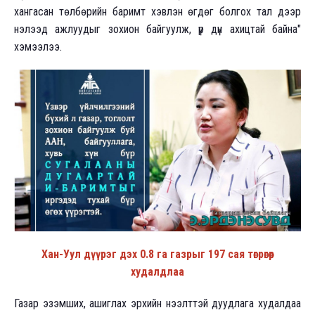
хангасан төлбөрийн баримт хэвлэн өгдөг болгох тал дээр
нэлээд ажлуудыг зохион байгуулж, үр дүн ахицтай байна"
хэмээлээ.
Хан-Уул дүүрэг дэх 0.8 га газрыг 197 сая төгрөгөөр
худалдлаа
Газар эзэмших, ашиглах эрхийн нээлттэй дуудлага худалдаа