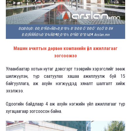
Ð¤ÐÐ¢Ð: ÐÐ¸Ð¹ÑÐ»ÑÐ»Ð¸Ð¹Ð½ Ð¨ÐÐÐ­ Ó¨ÐÐÓ¨ Ð¢Ó¨Ð Ð¥
Ð.Ð¦ÑÑÑÐ½Ð´Ð¾ÑÐ¶Ð¸Ð¹Ð½ Ð³ÑÐ´Ð°Ð¼Ð¶ Arslan.mn
Машин ачилтын дөрвөн компанийн үйл ажиллагааг
зогсоожээ
Улаанбаатар хотын нутаг дэвсгэрт тээврийн хэрэгслийг зөөж
шилжүүлэн, түр саатуулах хашаа ажиллуулж буй 15
байгууллага, аж ахуйн нэгжүүдэд хяналт шалгалт хийж
эхэлжээ.
Одоогийн байдлаар 4 аж ахуйн нэгжийн үйл ажиллагааг түр
хугацаагаар зогсоосон байна.