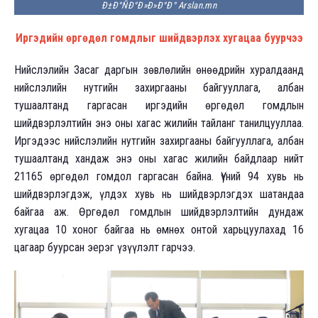
Ð±Ð°ÑÐ°Ð»Ð»Ð°Ð° Arslan.mn
Иргэдийн өргөдөл гомдлыг шийдвэрлэх хугацаа буурчээ
Нийслэлийн Засаг даргын зөвлөлийн өнөөдрийн хуралдаанд
нийслэлийн нутгийн захиргааны байгууллага, албан
тушаалтанд гаргасан иргэдийн өргөдөл гомдлын
шийдвэрлэлтийн энэ оны хагас жилийн тайланг танилцууллаа.
Иргэдээс нийслэлийн нутгийн захиргааны байгууллага, албан
тушаалтанд хандаж энэ оны хагас жилийн байдлаар нийт
21165 өргөдөл гомдол гаргасан байна. Үүний 94 хувь нь
шийдвэрлэгдэж, үлдэх хувь нь шийдвэрлэгдэх шатандаа
байгаа аж. Өргөдөл гомдлын шийдвэрлэлтийн дундаж
хугацаа 10 хоног байгаа нь өмнөх онтой харьцуулахад 16
цагаар буурсан эерэг үзүүлэлт гарчээ.