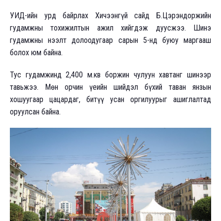
УИД-ийн урд байрлах Хичээнгүй сайд Б.Цэрэндоржийн
гудамжны тохижилтын ажил хийгдэж дуусжээ. Шинэ
гудамжны нээлт долоодугаар сарын 5-нд буюу маргааш
болох юм байна.
Тус гудамжинд 2,400 м.кв боржин чулуун хавтанг шинээр
тавьжээ. Мөн орчин үеийн шийдэл бүхий таван янзын
хошуугаар цацардаг, битүү усан оргилуурыг ашиглалтад
оруулсан байна.