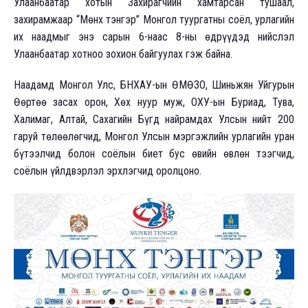
Улаанбаатар хотын Захирагчийн хамтарсан тушаал,
захирамжаар “Мөнх тэнгэр” Монгол туургатны соёл, урлагийн
их наадмыг энэ сарын 6-наас 8-ны өдрүүдэд нийслэл
Улаанбаатар хотноо зохион байгуулах гэж байна.
Наадамд Монгол Улс, БНХАУ-ын ӨМӨЗО, Шиньжян Уйгурын
Өөртөө засах орон, Хөх нуур муж, ОХУ-ын Буриад, Тува,
Халимаг, Алтай, Сахагийн Бүгд найрамдах Улсын нийт 200
гаруй төлөөлөгчид, Монгол Улсын мэргэжлийн урлагийн уран
бүтээлчид болон соёлын биет бус өвийн өвлөн тээгчид,
соёлын үйлдвэрлэл эрхлэгчид оролцоно.