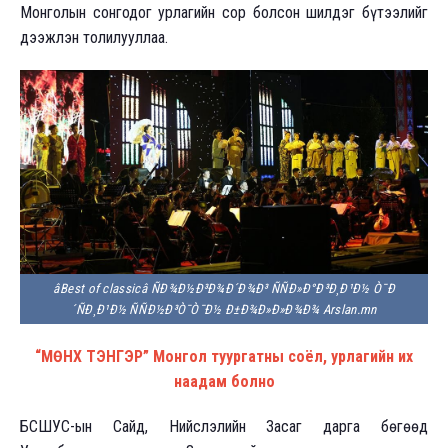
Монголын сонгодог урлагийн сор болсон шилдэг бүтээлийг
дээжлэн толилууллаа.
âBest of classicâ ÑÐ¾Ð½Ð³Ð¾Ð´Ð¾Ð³ ÑÑÐ»Ð°Ð³Ð¸Ð¹Ð½ Ò¯Ð
´ÑÐ¸Ð¹Ð½ ÑÑÐ½Ð³Ò¯Ò¯Ð½ Ð±Ð¾Ð»Ð»Ð¾Ð¾ Arslan.mn
“МӨНХ ТЭНГЭР” Монгол туургатны соёл, урлагийн их
наадам болно
БСШУС-ын Сайд, Нийслэлийн Засаг дарга бөгөөд