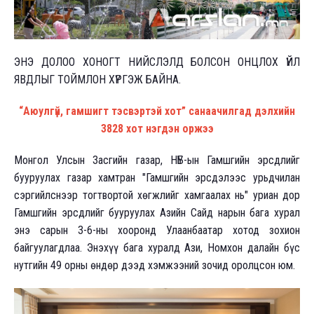
ЭНЭ ДОЛОО ХОНОГТ НИЙСЛЭЛД БОЛСОН ОНЦЛОХ ҮЙЛ
ЯВДЛЫГ ТОЙМЛОН ХҮРГЭЖ БАЙНА.
“Аюулгүй, гамшигт тэсвэртэй хот” санаачилгад дэлхийн
3828 хот нэгдэн оржээ
Монгол Улсын Засгийн газар, НҮБ-ын Гамшгийн эрсдлийг
бууруулах газар хамтран "Гамшгийн эрсдэлээс урьдчилан
сэргийлснээр тогтвортой хөгжлийг хамгаалах нь" уриан дор
Гамшгийн эрсдлийг бууруулах Азийн Сайд нарын бага хурал
энэ сарын 3-6-ны хооронд Улаанбаатар хотод зохион
байгуулагдлаа. Энэхүү бага хуралд Ази, Номхон далайн бүс
нутгийн 49 орны өндөр дээд хэмжээний зочид оролцсон юм.