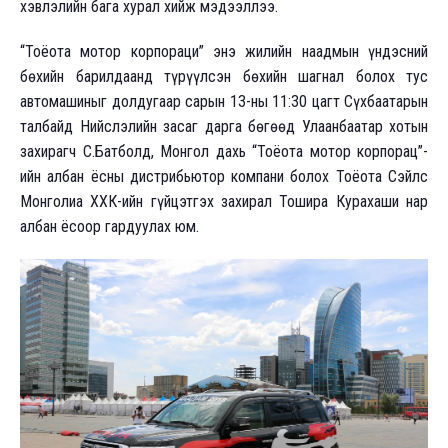
хэвлэлийн бага хурал хийж мэдээллээ.
“Тоёота мотор корпораци” энэ жилийн наадмын үндэсний
бөхийн барилдаанд түрүүлсэн бөхийн шагнал болох тус
автомашиныг долдугаар сарын 13-ны 11:30 цагт Сүхбаатарын
талбайд Нийслэлийн засаг дарга бөгөөд Улаанбаатар хотын
захирагч С.Батболд, Монгол дахь “Тоёота мотор корпорац”-
ийн албан ёсны дистрибьютор компани болох Тоёота Сэйлс
Монголиа ХХК-ийн гүйцэтгэх захирал Тошира Курахаши нар
албан ёсоор гардуулах юм.