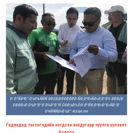
Ð¨Ð°ÑÐ³Ð° Ð¼Ð¾ÑÑÑ ÐÐ£Ð¡ÐÐÐÐÐÐÐ ÑÐ¸Ð³Ð»ÑÐ»Ð¸Ð¹Ð½ ÐÐÐ¢Ð
ÐÐÐÐ«Ð Ð½Ð°Ð°Ð´Ð¼Ð°Ð°Ñ Ó©Ð¼Ð½Ó© Ð°ÑÐ¸Ð³Ð»Ð°Ð»ÑÐ°Ð´
Ð¾ÑÑÑÐ»Ð½Ð° Arslan.mn
Гадаадад төгсөгчдийн нэгдсэн анхдугаар чуулга уулзалт
боллоо