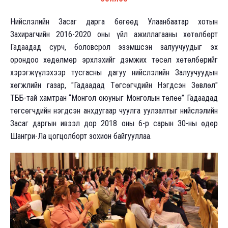
Нийслэлийн Засаг дарга бөгөөд Улаанбаатар хотын
Захирагчийн 2016-2020 оны үйл ажиллагааны хөтөлбөрт
Гадаадад сурч, боловсрол эзэмшсэн залуучуудыг эх
орондоо хөдөлмөр эрхлэхийг дэмжих төсөл хөтөлбөрийг
хэрэгжүүлэхээр тусгасны дагуу нийслэлийн Залуучуудын
хөгжлийн газар, "Гадаадад Төгсөгчдийн Нэгдсэн Зөвлөл"
ТББ-тай хамтран “Монгол оюуныг Монголын төлөө” Гадаадад
төгсөгчдийн нэгдсэн анхдугаар чуулга уулзалтыг нийслэлийн
Засаг даргын ивээл дор 2018 оны 6-р сарын 30-ны өдөр
Шангри-Ла цогцолборт зохион байгууллаа.