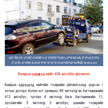
ÐÐ°ÑÐ¸Ð½ Ð°ÑÐ¸Ð»ÑÑÐ½ Ð´Ó©ÑÐ²Ó©Ð½ ÐºÐ¾Ð¼Ð¿Ð°Ð½Ð¸Ð¹Ð½
Ò¯Ð¹Ð» Ð°Ð¶Ð¸Ð»Ð»Ð°Ð³Ð°Ð°Ð³ Ð·Ð¾Ð³ÑÐ¾Ð¾Ð¶ÑÑ Arslan.mn
Баярын өдрүүдэд нийт 638 автобус үйлчилнэ
Баярын өдрүүдэд нийтийн тээврийн үйлчилгээнд үндсэн /
хотын доторх болон хот орчмын/ 89 чиглэлд их багтаамжийн
612 автобус, туслах 4 чиглэлд бага багтаамжийн 11,
зуслангийн 3 чиглэлд 5 автобус, шөнийн тээврийн