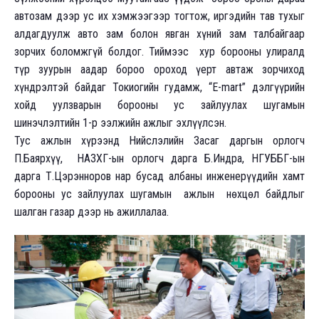
автозам дээр ус их хэмжээгээр тогтож, иргэдийн тав тухыг
алдагдуулж авто зам болон явган хүний зам талбайгаар
зорчих боломжгүй болдог. Тиймээс хур борооны улиралд
түр зуурын аадар бороо ороход үерт автаж зорчиход
хүндрэлтэй байдаг Токиогийн гудамж, “E-mart” дэлгүүрийн
хойд уулзварын борооны ус зайлуулах шугамын
шинэчлэлтийн 1-р ээлжийн ажлыг эхлүүлсэн.
Тус ажлын хүрээнд Нийслэлийн Засаг даргын орлогч
П.Баярхүү, НАЗХГ-ын орлогч дарга Б.Индра, НГУББГ-ын
дарга Т.Цэрэнноров нар бусад албаны инженерүүдийн хамт
борооны ус зайлуулах шугамын ажлын нөхцөл байдлыг
шалган газар дээр нь ажиллалаа.