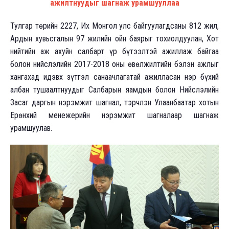
ажилтнуудыг шагнаж урамшууллаа
Тулгар төрийн 2227, Их Монгол улс байгуулагдсаны 812 жил,
Ардын хувьсгалын 97 жилийн ойн баярыг тохиолдуулан, Хот
нийтийн аж ахуйн салбарт үр бүтээлтэй ажиллаж байгаа
болон нийслэлийн 2017-2018 оны өвөлжилтийн бэлэн ажлыг
хангахад идэвх зүтгэл санаачлагатай ажилласан нэр бүхий
албан тушаалтнуудыг Салбарын яамдын болон Нийслэлийн
Засаг даргын нэрэмжит шагнал, тэрчлэн Улаанбаатар хотын
Ерөнхий менежерийн нэрэмжит шагналаар шагнаж
урамшуулав.