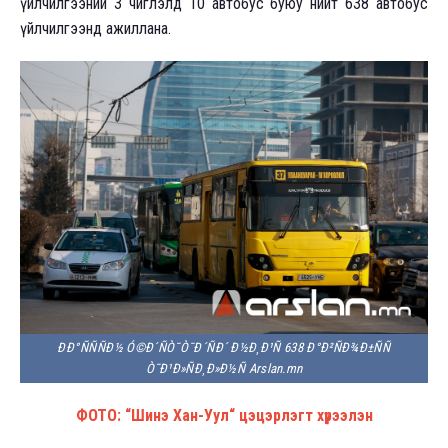
үйлчилгээний 3 чиглэлд 10 автобус буюу нийт 638 автобус
үйлчилгээнд ажиллана.
ÐÐ°ÑÑÑÐ½ Ó©Ð´ÑÒ¯Ò¯Ð´ÑÐ´ Ð½Ð¸Ð¹Ñ 638 Ð°Ð²ÑÐ¾Ð±ÑÑ
Ò¯Ð¹Ð»ÑÐ¸Ð»Ð½Ñ Arslan.mn
ФОТО: “Шинэ Хан-Уул“ цэцэрлэгт хүрээлэн