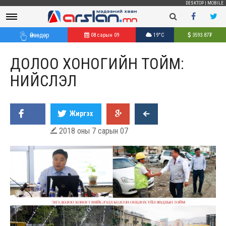
DESKTOP
|
MOBILE
Өнөөдөр
08 сарын 09
19°C
3593.87
₮
ДОЛОО ХОНОГИЙН ТОЙМ:
НИЙСЛЭЛ
Жиргэх
2018 оны 7 сарын 07
