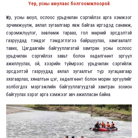
Үер, усны аюулаас болгоомжлоорой
Үер, усны аюул, ослоос урьдчилан сэргийлэх арга хэмжээг
эрчимжүүлж, аялал зугаалгаар явж байгаа иргэдэд санамж,
сэрэмжлүүлэг, зөвлөмж тараах, гол мөрний эрсдэлтэй
газруудад тэмдэг тэмдэглэгээ байршуулах, хамгаалалт
тавих, Цагдаагийн байгууллагатай хамтран усны ослоос
урьдчилан сэргийлэх завьт болон хөдөлгөөнт эргүүл
ажиллуулах, ой, хээрийн түймрээс урьдчилан сэргийлж
эрсдэлтэй газруудад аялал зугаалгыг түр хугацаагаар
хязгаарлах, хяналтын цэг, хөдөлгөөнт болон морин эргүүлийг
холбогдох мэргэжлийн байгууллагуудтай хамтран зохион
байгуулах зэрэг арга хэмжээг авч ажилласан байна.