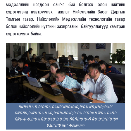
мэдээллийн нэгдсэн сан”-г бий болгож олон нийтийн
хэрэглээнд нэвтрүүлэх ажлыг Нийслэлийн Засаг Даргын
Тамгын газар, Нийслэлийн Мэдээллийн технологийн газар
болон нийслэлийн нутгийн захиргааны байгууллагууд хамтран
хэрэгжүүлж байна.
ÐÑÐ¾Ð½ Ð·Ð°Ð¹Ð½ Ð¼ÑÐ´ÑÑÐ»Ð»Ð¸Ð¹Ð½ ÑÐ¸ÑÑÐµÐ¼Ð´
ÑÑÑÑÐ¸Ð»ÑÐ°Ð½ Ð½Ð¸Ð¹ÑÐ»ÑÐ»Ð¸Ð¹Ð½ Ð´ÑÐ½Ð´ÑÐ½ Ð¼ÑÐ
´ÑÑÐ»Ð»Ð¸Ð¹Ð½ ÑÐ°Ð½Ð³Ð¸Ð¹Ð½ ÑÑÑÐ³Ð°Ð»Ñ ÑÐ²Ð°Ð³Ð´Ð°Ð¶
Ð±Ð°Ð¹Ð½Ð° Arslan.mn