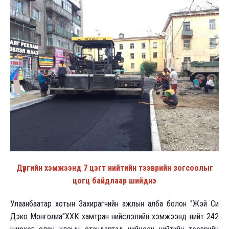
Дүүргийн хэмжээнд 7 цэгт нийтийн тээврийн зогсоолыг
цогц байдлаар шийднэ
Улаанбаатар хотын Захирагчийн ажлын алба болон ‘’Жэй Си
Дэко Монголиа’’ХХК хамтран нийслэлийн хэмжээнд нийт 242