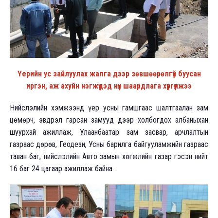
Үерийн ус зайлуулах жалга дээр зөвшөөрөлгүй буусан
иргэн, аж ахуйн нэгжүүдэд нүүх шаардлага хүргүүлжээ
Нийслэлийн хэмжээнд үер усны гамшгаас шалтгаалан зам
цөмөрч, эвдрэл гарсан замууд дээр холбогдох албаныхан
шуурхай ажиллаж, Улаанбаатар зам засвар, арчлалтын
газраас дөрөв, Геодези, Усны барилга байгууламжийн газраас
таван баг, нийслэлийн Авто замын хөгжлийн газар гэсэн нийт
16 баг 24 цагаар ажиллаж байна.