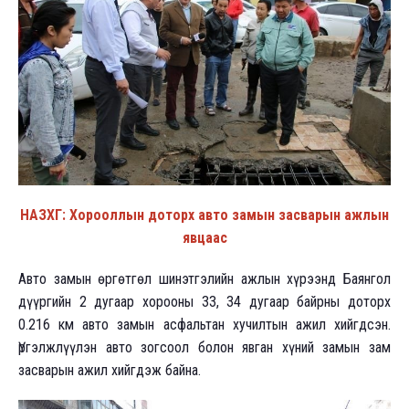
НАЗХГ: Хорооллын доторх авто замын засварын ажлын
явцаас
Авто замын өргөтгөл шинэтгэлийн ажлын хүрээнд Баянгол
дүүргийн 2 дугаар хорооны 33, 34 дугаар байрны доторх
0.216 км авто замын асфальтан хучилтын ажил хийгдсэн.
Үргэлжлүүлэн авто зогсоол болон явган хүний замын зам
засварын ажил хийгдэж байна.