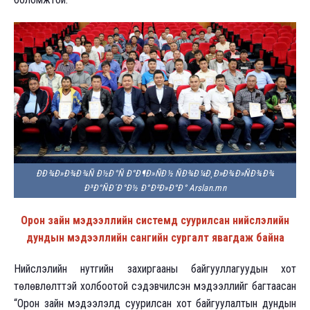
ÐÐ¾Ð»Ð¾Ð¾Ñ Ð½Ð°Ñ Ð°Ð¶Ð»ÑÐ½ ÑÐ¾Ð¼Ð¸Ð»Ð¾Ð»ÑÐ¾Ð¾
Ð³Ð°ÑÐ´Ð°Ð½ Ð°Ð²Ð»Ð°Ð° Arslan.mn
Орон зайн мэдээллийн системд суурилсан нийслэлийн
дундын мэдээллийн сангийн сургалт явагдаж байна
Нийслэлийн нутгийн захиргааны байгууллагуудын хот
төлөвлөлттэй холбоотой сэдэвчилсэн мэдээллийг багтаасан
“Орон зайн мэдээлэлд суурилсан хот байгуулалтын дундын