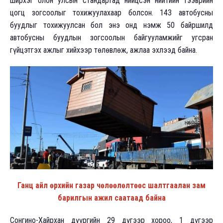
ширхэг олон улсын стандартад нийцсэн нийтийн тээврийн
цогц зогсоолыг тохижуулахаар болсон. 143 автобусны
буудлыг тохижуулсан бол энэ онд нэмж 50 байршилд
автобусны буудлын зогсоолын байгууламжийг угсран
гүйцэтгэх ажлыг хийхээр төлөвлөж, ажлаа эхлээд байна.
Ганц айл өрхийн газар чөлөөлөлтөөс шалтгаалан зам
барилгын ажил саатаад байна
Сонгино-Хайрхан дүүргийн 29 дүгээр хороо, 1 дүгээр