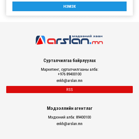
Сурталчилгаа байрлуулах
Маркетинг, сурталчилгааны алба:
+976 89400100
enkh@arslan.mn
RSS
Мэдээллийн агентлаг
Мэдээний алба: 89400100
enkh@arslan.mn