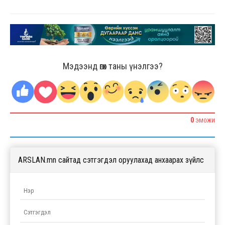
Мэдээнд өгөх таны үнэлгээ?
0
ЭМОЖИ
ARSLAN.mn сайтад сэтгэгдэл оруулахад анхаарах зүйлс