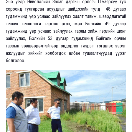
Энэ үеэр Нийслэлийн Засаг даргын орлогч П.Баярхүү тус
хороонд тулгарсан асуудлыг шийдэхийн тулд 48 дугаар
гудамжинд үер уснаас зайлуулах хаалт тавьж, шаардлагатай
техник технологи гаргаж өгөх, мөн Бэлхийн 49 дугаар
гудамжинд үер уснаас зайлуулах гарам хийж гэрлийн шонг
зайлуулах, Бэлхийн 53 дугаар гудамжинд Байгаль орчны
газрын зөвшөөрөлтэйгөөр өндөрлөг газрыг тэгшлэх зэрэг
ажлуудыг хийхийг холбогдох албан тушаалтнуудад үүрэг
болголоо.