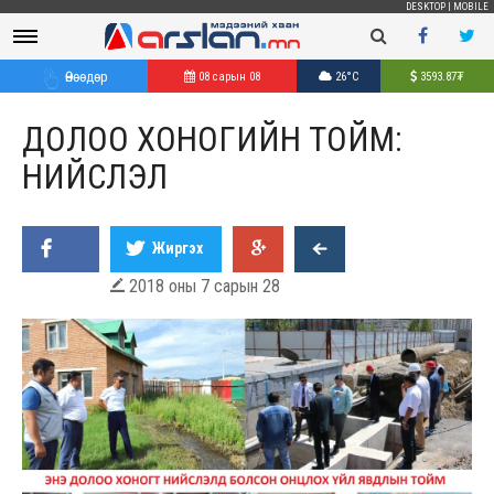
DESKTOP
|
MOBILE
Өнөөдөр
08 сарын 08
26°C
3593.87
₮
ДОЛОО ХОНОГИЙН ТОЙМ:
НИЙСЛЭЛ
Жиргэх
2018 оны 7 сарын 28
