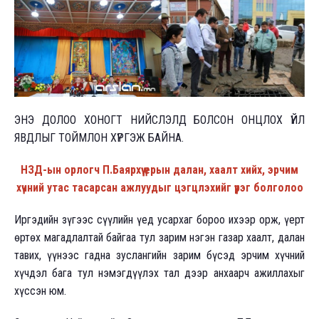
ЭНЭ ДОЛОО ХОНОГТ НИЙСЛЭЛД БОЛСОН ОНЦЛОХ ҮЙЛ
ЯВДЛЫГ ТОЙМЛОН ХҮРГЭЖ БАЙНА.
НЗД-ын орлогч П.Баярхүү үерын далан, хаалт хийх, эрчим
хүчний утас тасарсан ажлуудыг цэгцлэхийг үүрэг болголоо
Иргэдийн зүгээс сүүлийн үед усархаг бороо ихээр орж, үерт
өртөх магадлалтай байгаа тул зарим нэгэн газар хаалт, далан
тавих, үүнээс гадна зуслангийн зарим бүсэд эрчим хүчний
хүчдэл бага тул нэмэгдүүлэх тал дээр анхаарч ажиллахыг
хүссэн юм.