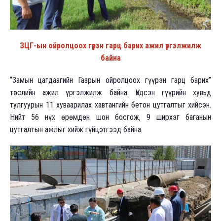
ЗЦГ-ын ойролцоох гүүрэн гарц барих ажил үргэлжилж
байна
“Замын цагдаагийн Газрын ойролцоох гүүрэн гарц барих”
төслийн ажил үргэлжилж байна. Үндсэн гүүрийн хувьд
тулгуурын 11 хуваарилах хавтангийн бетон цутгалтыг хийсэн.
Нийт 56 нүх өрөмдөн шон босгож, 9 ширхэг баганын
цутгалтын ажлыг хийж гүйцэтгээд байна.