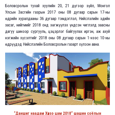
Боловсролын тухай хуулийн 20, 21 дүгээр зүйл, Монгол
Улсын Засгийн газрын 2017 оны 08 дугаар сарын 17-ны
өдрийн хуралдааны 36 дугаар тэмдэглэл, Нийслэлийн эдийн
засаг, нийгмийг 2018 онд хөгжүүлэх үндсэн чиглэлд заасны
дагуу шинээр сургууль, цэцэрлэг байгуулах иргэн, аж ахуй
нэгжийн хүсэлтийг 2018 оны 08 дугаар сарын 1-нээс 10-ны
өдрүүдэд Нийслэлийн Боловсролын газарт хүлээн авна.
“Даншиг наадам Хүрээ цам 2018“ шашин соёлын