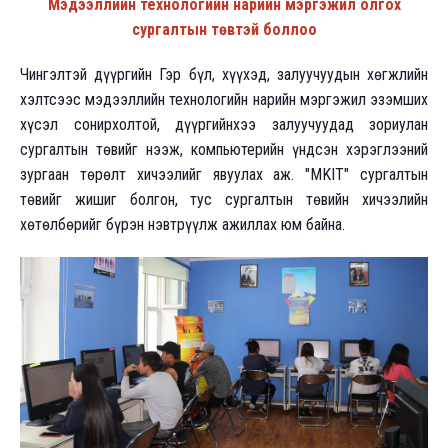
Мэдээллийн технологийн нарийн мэргэжил олгох
сургалтын төвтэй боллоо
Чингэлтэй дүүргийн Гэр бүл, хүүхэд, залуучуудын хөгжлийн
хэлтсээс мэдээллийн технологийн нарийн мэргэжил эзэмших
хүсэл сонирхолтой, дүүргийнхээ залуучуудад зориулан
сургалтын төвийг нээж, компьютерийн үндсэн хэрэглээний
зургаан төрөлт хичээлийг явуулах аж. "MKIT" сургалтын
төвийг жишиг болгон, тус сургалтын төвийн хичээлийн
хөтөлбөрийг бүрэн нэвтрүүлж ажиллах юм байна.