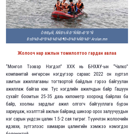
Ò®ÐµÑ, ÑÑÐ½Ñ Ð°ÑÑÐ»Ð°Ð°Ñ
Ð±Ð¾Ð»Ð³Ð¾Ð¾Ð¼Ð¶Ð»Ð¾Ð¾ÑÐ¾Ð¹ Arslan.mn
Жолооч нар ажлын томилолтоо гардан авлаа
“Монгол Тээвэр Нэгдэл” ХХК нь БНХАУ-ын “Чалко”
компанитай өнгөрсөн нэгдүгээр сараас 2022 он хүртэл
хамтын ажиллагааны тогтвортой байдлын гэрээ байгуулан
ажиллаж байгаа юм. Тус нэгдлийн ажилчдын байр Гашуун
сухайт боомтын 25-35 дахь километр хооронд байрлах ба
байр, хоолны зардлыг ажил олгогч байгууллага бүрэн
хариуцаж, нээлттэй ажлын байранд шинээр орох залуучуудын
нэг сарын үндсэн цалин 1.5-2 сая төгрөг. Түүнчлэн жолоочийн
идэвхи, зүтгэлээс хамааран цалингийн хэмжээ нэмэгдэх
боломжтой.