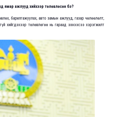
онд ямар ажлууд хийхээр төлөвлөсөн бэ?
влөх, барилгажуулах, авто замын ажлууд, газар чөлөөлөлт,
агүй хийгдэхээр төлөвлөгөө нь гараад эхнээсээ хэрэгжилт