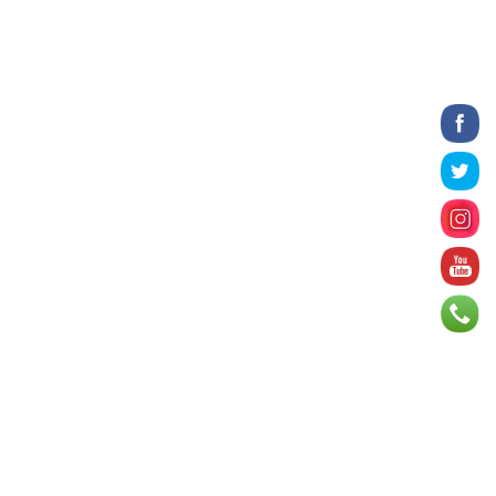
2026 оны 8 сарын 06
БИЧЛЭГ: Завьт эргүүлүүд голд живж
байсан иргэнийг аврав
2026 оны 8 сарын 06
Нэгдүгээр хорооллын арын
автозамыг өнөөдөр 23:00 цагаас
хаана
2026 оны 8 сарын 06
Д.Амарбаясгалан: Шатахууны
хомдсол бол өөрөө төрийн
бодлогын хомсдол
2026 оны 8 сарын 06
АИ-92 авто бензиний үнэ 2840
төгрөг болж, өмнөх оны мөн үеэс 9.7
хувиар, өмнөх са...