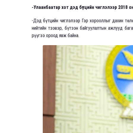
-Улаанбаатар хот дэд бүтцийн чиглэлээр 2018 
-Дэд бүтцийн чиглэлээр Гэр хорооллыг дахин төлө
нийтийн тээвэр, бүтээн байгуулалтын ажлууд баг
рүүгээ ороод явж байна.