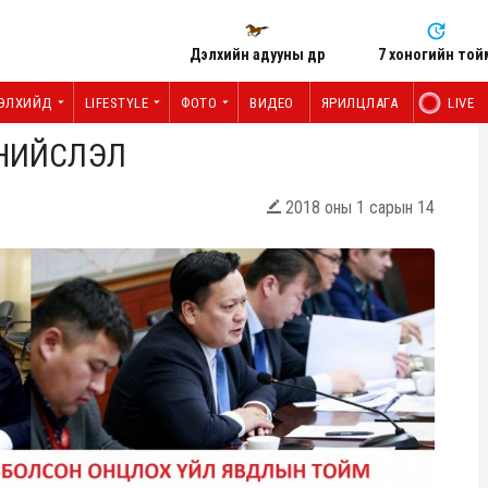
Дэлхийн адууны өдөр
7 хоногийн той
ЭЛХИЙД
LIFESTYLE
ФОТО
ВИДЕО
ЯРИЛЦЛАГА
LIVE
 НИЙСЛЭЛ
2018 оны 1 сарын 14
