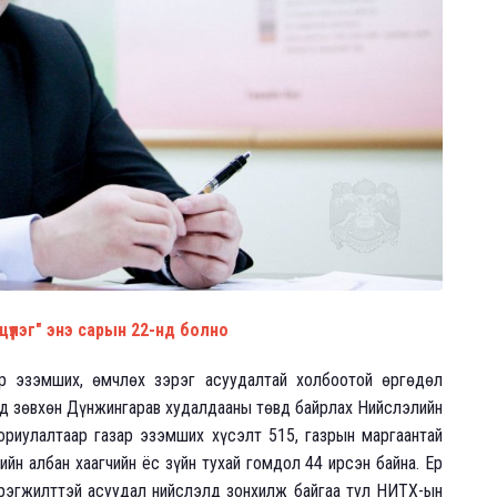
үүлэг" энэ сарын 22-нд болно
ар эзэмших, өмчлөх зэрэг асуудалтай холбоотой өргөдөл
ьд зөвхөн Дүнжингарав худалдааны төвд байрлах Нийслэлийн
ориулалтаар газар эзэмших хүсэлт 515, газрын маргаантай
йн албан хаагчийн ёс зүйн тухай гомдол 44 ирсэн байна. Ер
рэгжилттэй асуудал нийслэлд зонхилж байгаа тул НИТХ-ын