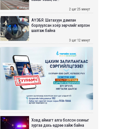
2 цаг 25 минут
АҮЭБЯ: Шатахуун дамлан
борлуулсан хоёр зөрчлийг илрүүлэн
шалгаж байна
3 цаг 12 минут
Ховд аймагт алга болсон охиныг
зургаа дахь өдрөө хайж байна