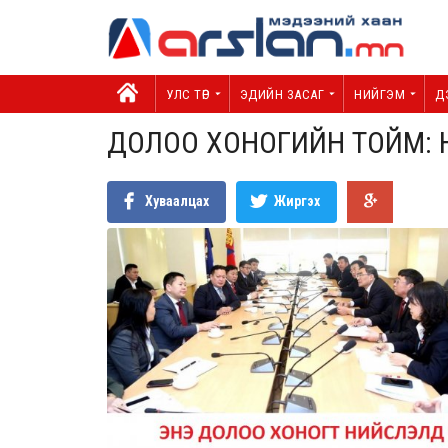
УЛС ТӨР
ЭДИЙН ЗАСАГ
НИЙГЭМ
Д
ДОЛОО ХОНОГИЙН ТОЙМ:
Хуваалцах
Жиргэх