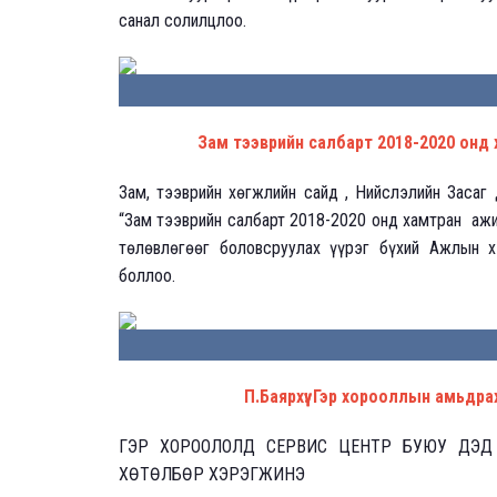
санал солилцлоо.
Зам тээврийн салбарт 2018-2020 онд х
Зам, тээврийн хөгжлийн сайд , Нийслэлийн Засаг 
“Зам тээврийн салбарт 2018-2020 онд хамтран ажи
төлөвлөгөөг боловсруулах үүрэг бүхий Ажлын х
боллоо.
П.Баярхүү: Гэр хорооллын амьдр
ГЭР ХОРООЛОЛД СЕРВИС ЦЕНТР БУЮУ ДЭД 
ХӨТӨЛБӨР ХЭРЭГЖИНЭ