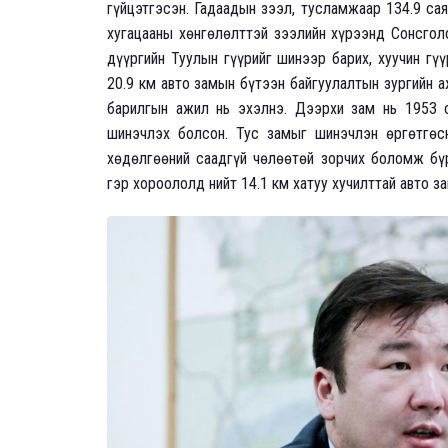
гүйцэтгэсэн. Гадаадын зээл, тусламжаар 134.9 са
хугацааны хөнгөлөлттэй зээлийн хүрээнд Сонсголо
дүүргийн Туулын гүүрийг шинээр барих, хуучин гү
20.9 км авто замын бүтээн байгуулалтын зургийн 
барилгын ажил нь эхэлнэ. Дээрхи зам нь 1953 
шинэчлэх болсон. Тус замыг шинэчлэн өргөтгөс
хөдөлгөөний саадгүй чөлөөтөй зорчих боломж бү
гэр хороололд нийт 14.1 км хатуу хучилттай авто з