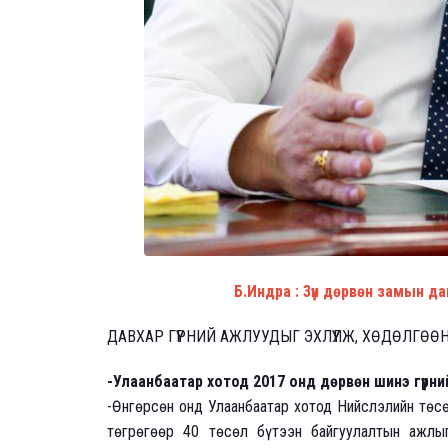
Б.Индра : 3үүн дөрвөн замын д
ДАВХАР ГҮҮРНИЙ АЖЛУУДЫГ ЭХЛҮҮЛЖ, ХӨДӨЛГӨӨ
-
Улаанбаатар хотод 2017 онд дөрвөн шинэ гүүрни
-Өнгөрсөн онд Улаанбаатар хотод Нийслэлийн төсө
төгрөгөөр 40 төсөл бүтээн байгуулалтын ажлы