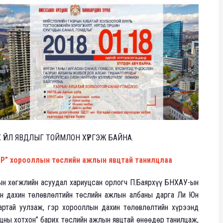
ҮЙЛ ЯВДЛЫГ ТОЙМЛОН ХҮРГЭЖ БАЙНА.
УУР” хорооллын төслийн ажлын явцтай танилцлаа
ын хөгжлийн асуудал хариуцсан орлогч П.Баярхүү БНХАУ-ын
н дахин төлөвлөлтийн төслийн ажлын албаны дарга Ли Юн
ртай уулзаж, гэр хорооллын дахин төлөвлөлтийн хүрээнд
цны хотхон” барих төслийн ажлын явцтай өнөөдөр танилцаж,