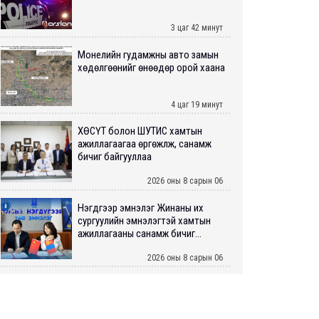
3 цаг 42 минут
Монелийн гудамжны авто замын
хөдөлгөөнийг өнөөдөр орой хаана
4 цаг 19 минут
ХӨСҮТ болон ШУТИС хамтын
ажиллагаагаа өргөжүүлж, санамж
бичиг байгууллаа
2026 оны 8 сарын 06
Нэгдүгээр эмнэлэг Жинаны их
сургуулийн эмнэлэгтэй хамтын
ажиллагааны санамж бичиг...
2026 оны 8 сарын 06
Нийслэлийн ИТХ-аар “Сэлбэ
ухаалаг хот”, агаарын бохирдол
зэрэг асуудлыг хэлэлцэж ...