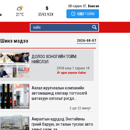
08 сарын 07,
Баасан

ӨНӨӨДӨР ТОЙМ
м
21°C
3593.93
₮
Шинэ мэдээ
2026-08-07
ДОЛОО ХОНОГИЙН ТОЙМ:
НИЙСЛЭЛ
2018 оны 1 сарын 14
Яг одоо уншиж байна
Аялал жуулчлалын компанийн
автомашинд хязгаар тогтоолгүй
шатахуун олгохыг үүрэгдл...
2 цаг 22 минут
Амралтын өдрүүдэд Энхтайвны
гүүрний баруун, зүүн талын туслах авто
замыг хааж, за...