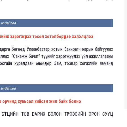
undefined
ийж хэрэгжүүлэх төсөл хөтөлбөрүүдээ хэлэлцлээ
дарга бөгөөд Улаанбаатар хотын Захирагч нарын байгуулах
ллах “Санамж бичиг” түүнийг хэрэгжүүлэх үйл ажиллагааны
эсгийн хуралдаан өнөөдөр Зам, тээвэр хөгжлийн яаманд
undefined
ах орчинд хувьсал хийсэн жил байх болно
БҮТЦИЙН ТӨВ БАРИХ БОЛОН ТҮРЭЭСИЙН ОРОН СУУЦ