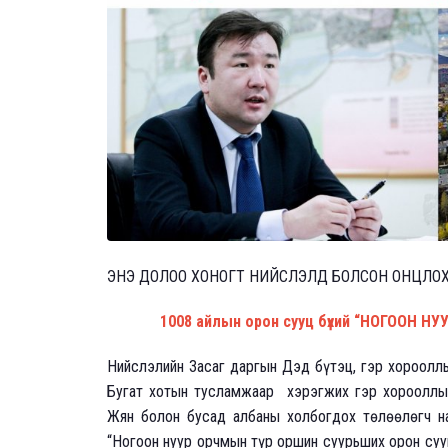
ЭНЭ ДОЛОО ХОНОГТ НИЙСЛЭЛД БОЛСОН ОНЦЛОХ 
1008 айлын орон сууц бүхий “НОГООН Н
Нийслэлийн Засаг даргын Дэд бүтэц, гэр хороолл
Бугат хотын тусламжаар хэрэгжих гэр хорооллы
Жян болон бусад албаны холбогдох төлөөлөгч на
“Ногоон нуур орчмын түр оршин суурьших орон суу