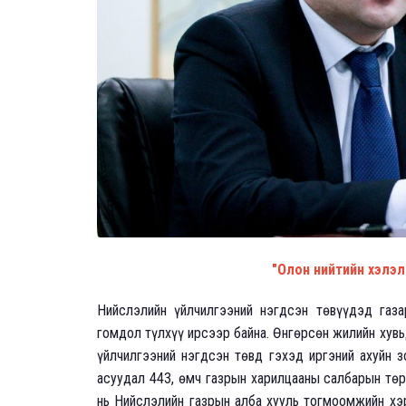
"Олон нийтийн хэлэлц
Нийслэлийн үйлчилгээний нэгдсэн төвүүдэд газ
гомдол түлхүү ирсээр байна. Өнгөрсөн жилийн хув
үйлчилгээний нэгдсэн төвд гэхэд иргэний ахуйн з
асуудал 443, өмч газрын харилцааны салбарын төри
нь Нийслэлийн газрын алба хууль тогмоомжийн хэ