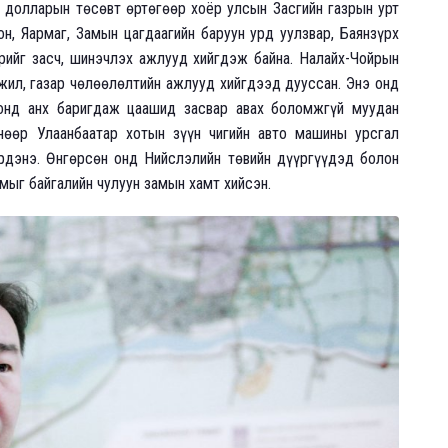
я долларын төсөвт өртөгөөр хоёр улсын Засгийн газрын урт
н, Яармаг, Замын цагдаагийн баруун урд уулзвар, Баянзүрх
үрийг засч, шинэчлэх ажлууд хийгдэж байна. Налайх-Чойрын
ажил, газар чөлөөлөлтийн ажлууд хийгдээд дууссан. Энэ онд
онд анх баригдаж цаашид засвар авах боломжгүй муудан
нөөр Улаанбаатар хотын зүүн чигийн авто машины урсгал
рдэнэ. Өнгөрсөн онд Нийслэлийн төвийн дүүргүүдэд болон
амыг байгалийн чулуун замын хамт хийсэн.