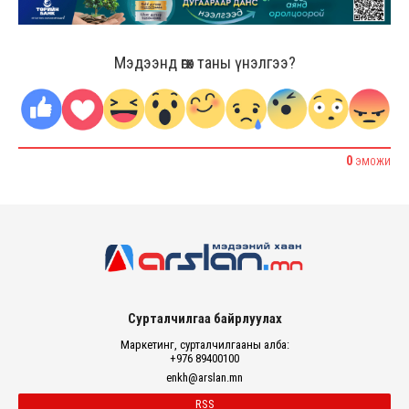
Мэдээнд өгөх таны үнэлгээ?
0
ЭМОЖИ
Сурталчилгаа байрлуулах
Маркетинг, сурталчилгааны алба:
+976 89400100
enkh@arslan.mn
RSS