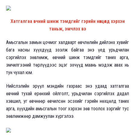
Хатгалгаа өвчний шинж тэмдгийг гэрийн нөхцөлд хэрхэн
таньж, эмчлэх вэ
Амьсгалын замын цочмог халдварт өвчлөлийн дийлэнх хувийг
бага насны хүүхдүүд эзэлж байгаа энэ үед урьдчилан
сэргийлэх зөвлөмж, өвчний шинж тэмдгийг таних арга,
эмчилгээний төрлүүдээс эцэг эхчүүд маань мэдэж авах нь
тун чухал юм.
Нийслэлийн эрүүл мэндийн газраас энэ удаад хатгалгаа
өвчний тухай ерөнхий ойлголт, урьдчилан сэргийлэх дадал
хэвшил, уг өвчнөөр өвчилсөн эсэхийг гэрийн нөхцөлд таних
арга, хүүхдийн амьсгалын тоог хэрхэн зөв тоолох зэргийг тус
зөвлөмжөөр дамжуулан хүргэлээ.