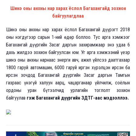
Шинэ оны анхны нар харах ёслол Багахангайд зохион
байгуулагдлаа
Шинэ оны анхны нар харах ёслол Багахангай дүүрэгт 2018
оны нэгдүгээр сарын 1-ний өдөр боллоо. Тус арга хэмжээг
Багахангай дүүргийн Засаг даргын захирамжаар энэ удаа 6
дахь жилдээ зохион байгуулсан юм. Уг арга хэмжээний үеэр
шинэ оны анхны нарнаас энерги авч, ажил үйлсээ даатгахаар
1800 гаруй автомашин, 6000 гаруй иргэн хүрэлцэн ирсэн ба
ирсэн зочдод Багахангай дүүргийн Засаг даргын Тамгын
газраас үнэгүй халуун аарц, чацарганаар үйлчилж, соёлын
ордоны уран бүтээлчид урлагийн тоглолт зохион
байгуулав
гэж Багахангай дүүргийн ЗДТГ-аас мэдээллээ.