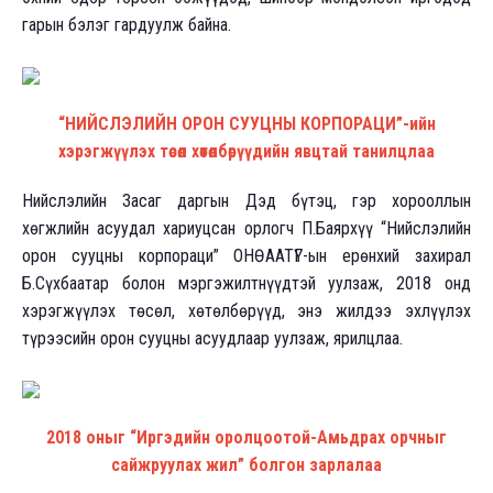
гарын бэлэг гардуулж байна.
“НИЙСЛЭЛИЙН ОРОН СУУЦНЫ КОРПОРАЦИ”-ийн
хэрэгжүүлэх төсөл хөтөлбөрүүдийн явцтай танилцлаа
Нийслэлийн Засаг даргын Дэд бүтэц, гэр хорооллын
хөгжлийн асуудал хариуцсан орлогч П.Баярхүү “Нийслэлийн
орон сууцны корпораци” ОНӨААТҮГ-ын ерөнхий захирал
Б.Сүхбаатар болон мэргэжилтнүүдтэй уулзаж, 2018 онд
хэрэгжүүлэх төсөл, хөтөлбөрүүд, энэ жилдээ эхлүүлэх
түрээсийн орон сууцны асуудлаар уулзаж, ярилцлаа.
2018 оныг “Иргэдийн оролцоотой-Амьдрах орчныг
сайжруулах жил” болгон зарлалаа