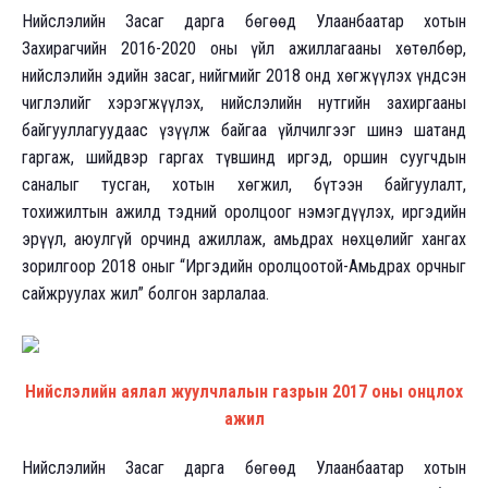
Нийслэлийн Засаг дарга бөгөөд Улаанбаатар хотын
Захирагчийн 2016-2020 оны үйл ажиллагааны хөтөлбөр,
нийслэлийн эдийн засаг, нийгмийг 2018 онд хөгжүүлэх үндсэн
чиглэлийг хэрэгжүүлэх, нийслэлийн нутгийн захиргааны
байгууллагуудаас үзүүлж байгаа үйлчилгээг шинэ шатанд
гаргаж, шийдвэр гаргах түвшинд иргэд, оршин суугчдын
саналыг тусган, хотын хөгжил, бүтээн байгуулалт,
тохижилтын ажилд тэдний оролцоог нэмэгдүүлэх, иргэдийн
эрүүл, аюулгүй орчинд ажиллаж, амьдрах нөхцөлийг хангах
зорилгоор 2018 оныг “Иргэдийн оролцоотой-Амьдрах орчныг
сайжруулах жил” болгон зарлалаа.
Нийслэлийн аялал жуулчлалын газрын 2017 оны онцлох
ажил
Нийслэлийн Засаг дарга бөгөөд Улаанбаатар хотын