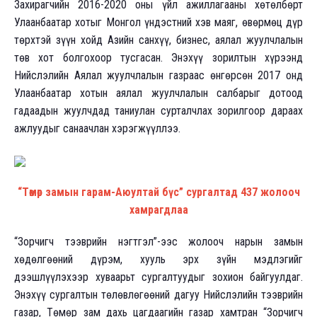
Захирагчийн 2016-2020 оны үйл ажиллагааны хөтөлбөрт
Улаанбаатар хотыг Монгол үндэстний хэв маяг, өвөрмөц дүр
төрхтэй зүүн хойд Азийн санхүү, бизнес, аялал жуулчлалын
төв хот болгохоор тусгасан. Энэхүү зорилтын хүрээнд
Нийслэлийн Аялал жуулчлалын газраас өнгөрсөн 2017 онд
Улаанбаатар хотын аялал жуулчлалын салбарыг дотоод
гадаадын жуулчдад таниулан сурталчлах зорилгоор дараах
ажлуудыг санаачлан хэрэгжүүллээ.
“Төмөр замын гарам-Аюултай бүс” сургалтад 437 жолооч
хамрагдлаа
“Зорчигч тээврийн нэгтгэл”-ээс жолооч нарын замын
хөдөлгөөний дүрэм, хууль эрх зүйн мэдлэгийг
дээшлүүлэхээр хуваарьт сургалтуудыг зохион байгуулдаг.
Энэхүү сургалтын төлөвлөгөөний дагуу Нийслэлийн тээврийн
газар, Төмөр зам дахь цагдаагийн газар хамтран “Зорчигч