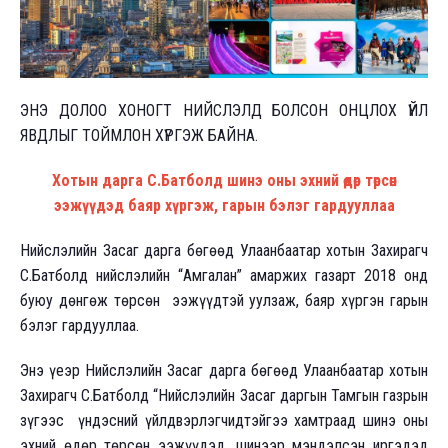
ЭНЭ ДОЛОО ХОНОГТ НИЙСЛЭЛД БОЛСОН ОНЦЛОХ ҮЙЛ
ЯВДЛЫГ ТОЙМЛОН ХҮРГЭЖ БАЙНА.
Хотын дарга С.Батболд шинэ оны эхний өдөр төрсөн
ээжүүдэд баяр хүргэж, гарын бэлэг гардууллаа
Нийслэлийн Засаг дарга бөгөөд Улаанбаатар хотын Захирагч
С.Батболд нийслэлийн “Амгалан” амаржих газарт 2018 онд
буюу дөнгөж төрсөн ээжүүдтэй уулзаж, баяр хүргэн гарын
бэлэг гардууллаа.
Энэ үеэр Нийслэлийн Засаг дарга бөгөөд Улаанбаатар хотын
Захирагч С.Батболд “Нийслэлийн Засаг даргын Тамгын газрын
зүгээс үндэсний үйлдвэрлэгчидтэйгээ хамтраад шинэ оны
эхний өдөр төрсөн ээжүүдэд, шинээр мэндэлсэн иргэдэд