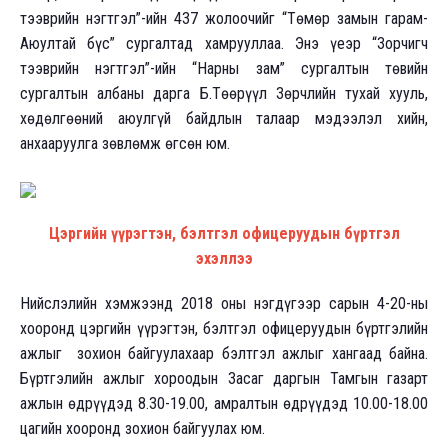
тээврийн нэгтгэл”-ийн 437 жолоочийг “Төмөр замын гарам-
Аюултай бүс” сургалтад хамрууллаа. Энэ үеэр “Зорчигч
тээврийн нэгтгэл”-ийн “Нарны зам” сургалтын төвийн
сургалтын албаны дарга Б.Төөрүүл Зөрчлийн тухай хууль,
хөдөлгөөний аюулгүй байдлын талаар мэдээлэл хийн,
анхааруулга зөвлөмж өгсөн юм.
Цэргийн үүрэгтэн, бэлтгэл офицеруудын бүртгэл
эхэллээ
Нийслэлийн хэмжээнд 2018 оны нэгдүгээр сарын 4-20-ны
хооронд цэргийн үүрэгтэн, бэлтгэл офицеруудын бүртгэлийн
ажлыг зохион байгуулахаар бэлтгэл ажлыг хангаад байна.
Бүртгэлийн ажлыг хороодын Засаг даргын Тамгын газарт
ажлын өдрүүдэд 8.30-19.00, амралтын өдрүүдэд 10.00-18.00
цагийн хооронд зохион байгуулах юм.