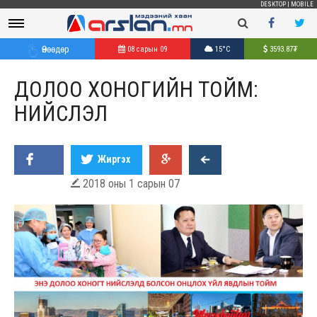
DESKTOP
|
MOBILE
Өнөөдөр
08 сарын 09
15°C
3593.87
₮
ДОЛОО ХОНОГИЙН ТОЙМ:
НИЙСЛЭЛ
Жиргэх
2018 оны 1 сарын 07
