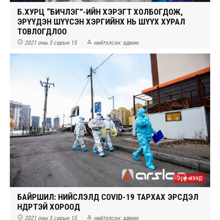
Б.ХУРЦ “БИЧЛЭГ”-ИЙН ХЭРЭГТ ХОЛБОГДОЖ,
ЭРҮҮДЭН ШҮҮСЭН ХЭРГИЙНХ НЬ ШҮҮХ ХУРАЛ
ТОВЛОГДЛОО


2021 оны 3 сарын 15
нийтэлсэн:
админ
Эрүүл мэнд
БАЙРШИЛ: НИЙСЛЭЛД COVID-19 ТАРХАХ ЭРСДЭЛ
ӨНДӨРТЭЙ ХОРООД


2021 оны 3 сарын 15
нийтэлсэн:
админ