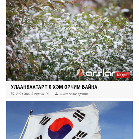
Мэдээ
УЛААНБААТАРТ 0 ХЭМ ОРЧИМ БАЙНА


2021 оны 3 сарын 16
нийтэлсэн:
админ