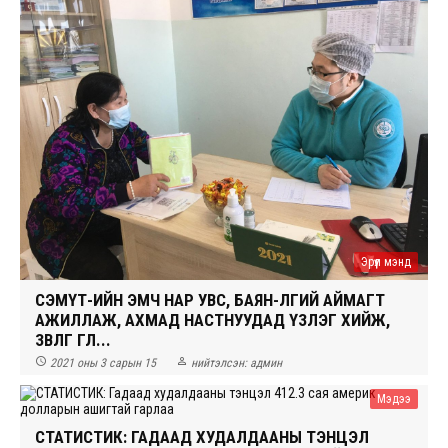
Эрүүл мэнд
СЭМҮТ-ИЙН ЭМЧ НАР УВС, БАЯН-ӨЛГИЙ АЙМАГТ
АЖИЛЛАЖ, АХМАД НАСТНУУДАД ҮЗЛЭГ ХИЙЖ,
ЗӨВЛӨГӨӨ ӨГЛӨ...


2021 оны 3 сарын 15
нийтэлсэн:
админ
Мэдээ
СТАТИСТИК: ГАДААД ХУДАЛДААНЫ ТЭНЦЭЛ