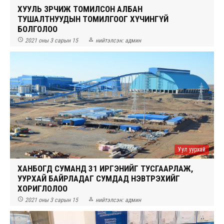
ХУУЛЬ ЗӨРЧИЖ ТОМИЛСОН АЛБАН
ТУШАЛТНУУДЫН ТОМИЛГООГ ХҮЧИНГҮЙ
БОЛГОЛОО


2021 оны 3 сарын 15
нийтэлсэн:
админ
Уул уурхай
ХАНБОГД СУМАНД 31 ИРГЭНИЙГ ТУСГААРЛАЖ,
УУРХАЙ БАЙРЛАДАГ СУМДАД НЭВТРЭХИЙГ
ХОРИГЛОЛОО


2021 оны 3 сарын 15
нийтэлсэн:
админ