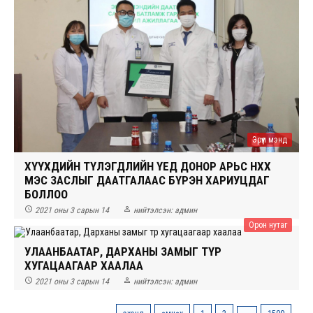
Эрүүл мэнд
ХҮҮХДИЙН ТҮЛЭГДЛИЙН ҮЕД ДОНОР АРЬС НӨХӨХ
МЭС ЗАСЛЫГ ДААТГАЛААС БҮРЭН ХАРИУЦДАГ
БОЛЛОО


2021 оны 3 сарын 14
нийтэлсэн:
админ
Орон нутаг
УЛААНБААТАР, ДАРХАНЫ ЗАМЫГ ТҮР
ХУГАЦААГААР ХААЛАА


2021 оны 3 сарын 14
нийтэлсэн:
админ