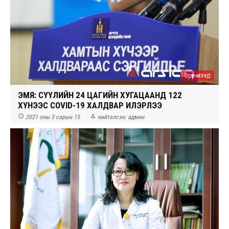
Эрүүл мэнд
ЭМЯ: СҮҮЛИЙН 24 ЦАГИЙН ХУГАЦААНД 122
ХҮНЭЭС COVID-19 ХАЛДВАР ИЛЭРЛЭЭ


2021 оны 3 сарын 15
нийтэлсэн:
админ