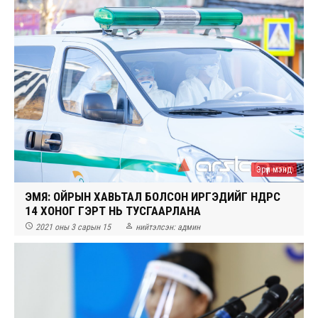
Эрүүл мэнд
ЭМЯ: ОЙРЫН ХАВЬТАЛ БОЛСОН ИРГЭДИЙГ ӨНӨӨДРӨӨС
14 ХОНОГ ГЭРТ НЬ ТУСГААРЛАНА


2021 оны 3 сарын 15
нийтэлсэн:
админ