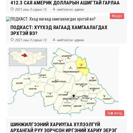
412.3 САЯ АМЕРИК ДОЛЛАРЫН АШИГТАЙ ГАРЛАА


2021 оны 3 сарын 15
нийтэлсэн:
админ
Мэдээ
ПОДКАСТ: ХҮҮХЭД ЯАГААД ХАМГААЛАГДАХ
ЭРХТЭЙ ВЭ?


2021 оны 3 сарын 15
нийтэлсэн:
админ
Эрүүл мэнд
ШИНЖИЛГЭЭНИЙ ХАРИУГАА ХҮЛЭЭЛГҮЙ
АРХАНГАЙ РУУ ЗОРЧСОН ИРГЭНИЙ ХАРИУ ЭЕРЭГ