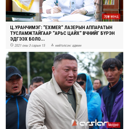
Эрүүл мэнд
Ц.УРАНЧИМЭГ: “EXIMER“ ЛАЗЕРЫН АППАРАТЫН
ТУСЛАМЖТАЙГААР “АРЬС ЦАЙХ“ ӨВЧНИЙГ БҮРЭН
ЭДГЭЭХ БОЛО...


2021 оны 3 сарын 15
нийтэлсэн:
админ
Мэдээ