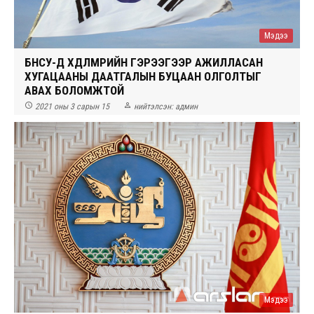
Мэдээ
БНСУ-Д ХӨДӨЛМӨРИЙН ГЭРЭЭГЭЭР АЖИЛЛАСАН
ХУГАЦААНЫ ДААТГАЛЫН БУЦААН ОЛГОЛТЫГ
АВАХ БОЛОМЖТОЙ


2021 оны 3 сарын 15
нийтэлсэн:
админ
Мэдээ