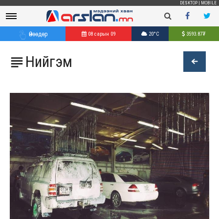
DESKTOP
|
MOBILE
Өнөөдөр
08 сарын 09
20°C
3593.87
₮
Нийгэм
