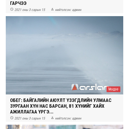
ГАРЧЭЭ


2021 оны 3 сарын 15
нийтэлсэн:
админ
Мэдээ
ОБЕГ: БАЙГАЛИЙН АЮУЛТ ҮЗЭГДЛИЙН УЛМААС
ЗУРГААН ХҮН НАС БАРСАН, 81 ХҮНИЙГ ХАЙХ
АЖИЛЛАГАА ҮРГЭ...


2021 оны 3 сарын 15
нийтэлсэн:
админ