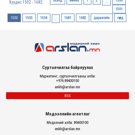
эхэнд
өмнөх
1
2
1500
...
Хуудас 1502 - 1682
1501
1502
1503
1504
1681
1682
дараагийн
сүүлд
..
Сурталчилгаа байрлуулах
Маркетинг, сурталчилгааны алба:
+976 89400100
enkh@arslan.mn
RSS
Мэдээллийн агентлаг
Мэдээний алба: 89400100
enkh@arslan.mn