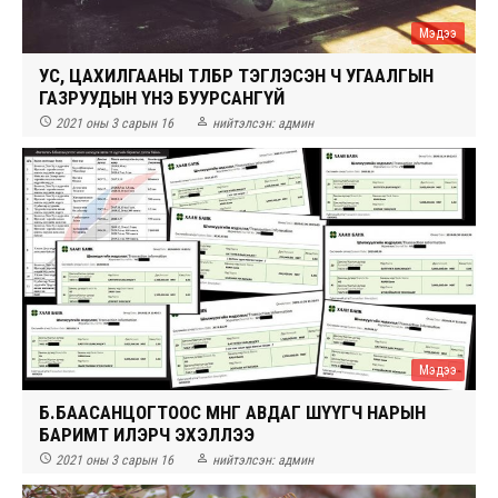
Мэдээ
УС, ЦАХИЛГААНЫ ТӨЛБӨР ТЭГЛЭСЭН Ч УГААЛГЫН
ГАЗРУУДЫН ҮНЭ БУУРСАНГҮЙ


2021 оны 3 сарын 16
нийтэлсэн:
админ
Мэдээ
Б.БААСАНЦОГТООС МӨНГӨ АВДАГ ШҮҮГЧ НАРЫН
БАРИМТ ИЛЭРЧ ЭХЭЛЛЭЭ


2021 оны 3 сарын 16
нийтэлсэн:
админ