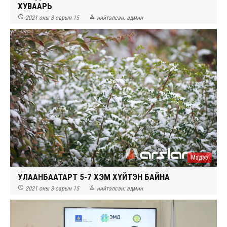
ХУВААРЬ


2021 оны 3 сарын 15
нийтэлсэн:
админ
Мэдээ
УЛААНБААТАРТ 5-7 ХЭМ ХҮЙТЭН БАЙНА


2021 оны 3 сарын 15
нийтэлсэн:
админ