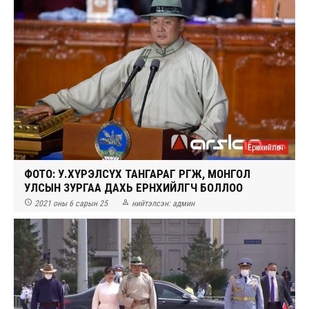
Ерөнхийлөгч
ФОТО: У.ХҮРЭЛСҮХ ТАНГАРАГ ӨРГӨЖ, МОНГОЛ
УЛСЫН ЗУРГАА ДАХЬ ЕРӨНХИЙЛӨГЧ БОЛЛОО


2021 оны 6 сарын 25
нийтэлсэн:
админ