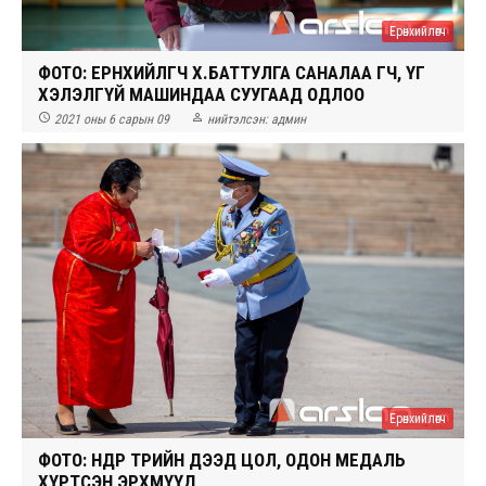
Ерөнхийлөгч
ФОТО: ЕРӨНХИЙЛӨГЧ Х.БАТТУЛГА САНАЛАА ӨГЧ, ҮГ
ХЭЛЭЛГҮЙ МАШИНДАА СУУГААД ОДЛОО


2021 оны 6 сарын 09
нийтэлсэн:
админ
Ерөнхийлөгч
ФОТО: ӨНӨӨДӨР ТӨРИЙН ДЭЭД ЦОЛ, ОДОН МЕДАЛЬ
ХҮРТСЭН ЭРХМҮҮД