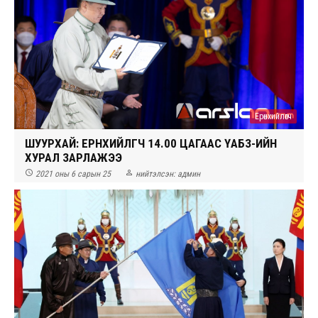
Ерөнхийлөгч
ШУУРХАЙ: ЕРӨНХИЙЛӨГЧ 14.00 ЦАГААС ҮАБЗ-ИЙН
ХУРАЛ ЗАРЛАЖЭЭ


2021 оны 6 сарын 25
нийтэлсэн:
админ