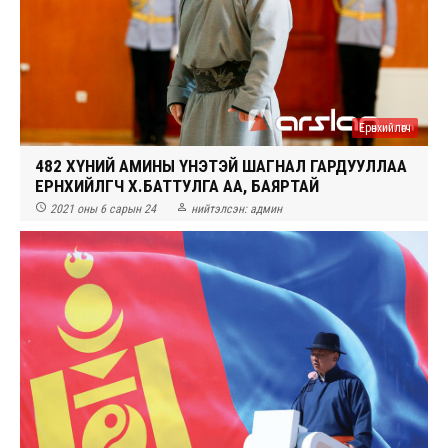
Ерөнхийлөгч
482 ХҮНИЙ АМИНЫ ҮНЭТЭЙ ШАГНАЛ ГАРДУУЛЛАА
ЕРӨНХИЙЛӨГЧ Х.БАТТУЛГА АА, БАЯРТАЙ


2021 оны 6 сарын 24
нийтэлсэн:
админ