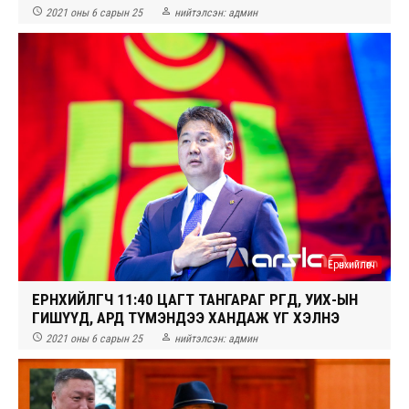


2021 оны 6 сарын 25
нийтэлсэн:
админ
Ерөнхийлөгч
ЕРӨНХИЙЛӨГЧ 11:40 ЦАГТ ТАНГАРАГ ӨРГӨӨД, УИХ-ЫН
ГИШҮҮД, АРД ТҮМЭНДЭЭ ХАНДАЖ ҮГ ХЭЛНЭ


2021 оны 6 сарын 25
нийтэлсэн:
админ