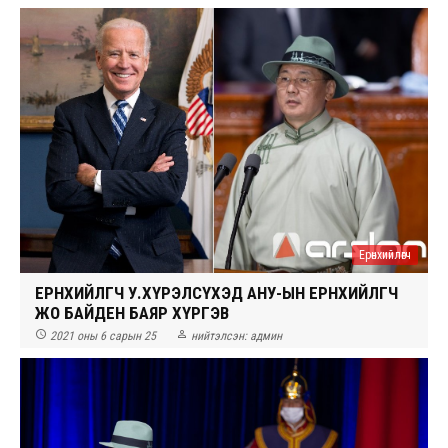
Ерөнхийлөгч
ЕРӨНХИЙЛӨГЧ У.ХҮРЭЛСҮХЭД АНУ-ЫН ЕРӨНХИЙЛӨГЧ
ЖО БАЙДЕН БАЯР ХҮРГЭВ


2021 оны 6 сарын 25
нийтэлсэн:
админ