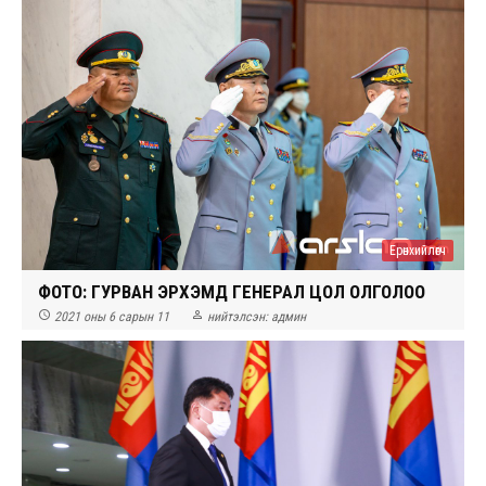
Ерөнхийлөгч
ФОТО: ГУРВАН ЭРХЭМД ГЕНЕРАЛ ЦОЛ ОЛГОЛОО


2021 оны 6 сарын 11
нийтэлсэн:
админ