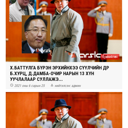
Ерөнхийлөгч
Х.БАТТУЛГА БҮРЭН ЭРХИЙНХЭЭ СҮҮЛЧИЙН ӨДӨР
Б.ХУРЦ, Д.ДАМБА-ОЧИР НАРЫН 13 ХҮН
УУЧЛАЛААР СУЛЛАЖЭ...


2021 оны 6 сарын 25
нийтэлсэн:
админ