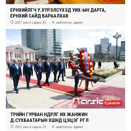
ЕРӨНХИЙЛӨГЧ У.ХҮРЭЛСҮХЭД УИХ-ЫН ДАРГА,
ЕРӨНХИЙ САЙД БАРААЛХАВ


2021 оны 6 сарын 25
нийтэлсэн:
админ
Ерөнхийлөгч
ТӨРИЙН ГУРВАН ӨНДӨРЛӨГ ИХ ЖАНЖИН
Д.СҮХБААТАРЫН ХӨШӨӨНД ЦЭЦЭГ ӨРГӨЛӨӨ


2021 оны 6 сарын 25
нийтэлсэн:
админ