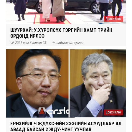
Ерөнхийлөгч
ШУУРХАЙ: У.ХҮРЭЛСҮХ ГЭРГИЙН ХАМТ ТӨРИЙН
ОРДОНД ИРЛЭЭ


2021 оны 6 сарын 25
нийтэлсэн:
админ
Ерөнхийлөгч
ЕРӨНХИЙЛӨГЧ ЖДҮХС-ИЙН ЗЭЭЛИЙН АСУУДЛААР ЯЛ
АВААД БАЙСАН 2 ЖДҮ-ЧИНГ УУЧЛАВ