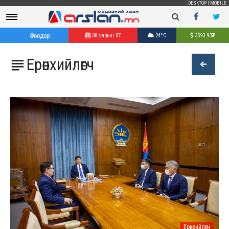
DESKTOP
|
MOBILE
Өнөөдөр
08 сарын 07
24°C
3593.93
₮
Ерөнхийлөгч

Ерөнхийлөгч