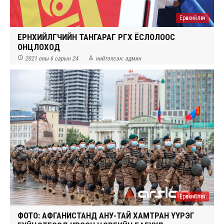
Ерөнхийлөгч
ЕРӨНХИЙЛӨГЧИЙН ТАНГАРАГ ӨРГӨХ ЁСЛОЛООС
ОНЦЛОХОД


2021 оны 6 сарын 24
нийтэлсэн:
админ
Ерөнхийлөгч
ФОТО: АФГАНИСТАНД АНУ-ТАЙ ХАМТРАН ҮҮРЭГ