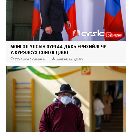
Ерөнхийлөгч
МОНГОЛ УЛСЫН ЗУРГАА ДАХЬ ЕРӨНХИЙЛӨГЧӨӨР
У.ХҮРЭЛСҮХ СОНГОГДЛОО


2021 оны 6 сарын 10
нийтэлсэн:
админ