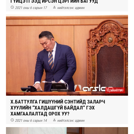
ГҮЙЦЭТГЭЭД ИРСЭН ЦЭРГИЙН БАГУУД


2021 оны 6 сарын 17
нийтэлсэн:
админ
Ерөнхийлөгч
Х.БАТТУЛГА ГИШҮҮНИЙ СЭНТИЙД ЗАЛАРЧ
ХУУЛИЙН “ХАЛДАШГҮЙ БАЙДАЛ“ ГЭХ
ХАМГААЛАЛТАД ОРОХ УУ?


2021 оны 6 сарын 14
нийтэлсэн:
админ