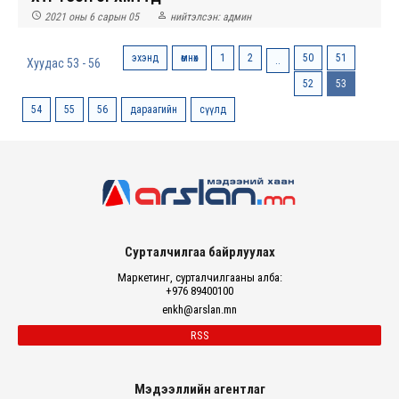


2021 оны 6 сарын 05
нийтэлсэн:
админ
эхэнд
өмнөх
1
2
50
51
..
Хуудас 53 - 56
52
53
54
55
56
дараагийн
сүүлд
Сурталчилгаа байрлуулах
Маркетинг, сурталчилгааны алба:
+976 89400100
enkh@arslan.mn
RSS
Мэдээллийн агентлаг