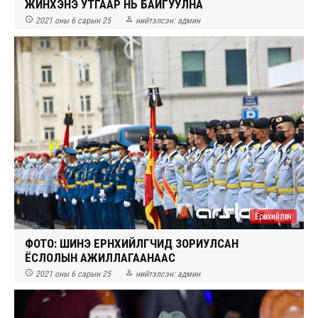
ЖИНХЭНЭ УТГААР НЬ БАЙГУУЛНА


2021 оны 6 сарын 25
нийтэлсэн:
админ
Ерөнхийлөгч
ФОТО: ШИНЭ ЕРӨНХИЙЛӨГЧИД ЗОРИУЛСАН
ЁСЛОЛЫН АЖИЛЛАГААНААС


2021 оны 6 сарын 25
нийтэлсэн:
админ