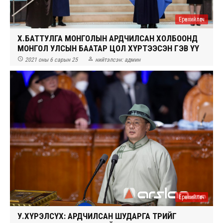
Ерөнхийлөгч
Х.БАТТУЛГА МОНГОЛЫН АРДЧИЛСАН ХОЛБООНД
МОНГОЛ УЛСЫН БААТАР ЦОЛ ХҮРТЭЭСЭН ГЭВ ҮҮ


2021 оны 6 сарын 25
нийтэлсэн:
админ
Ерөнхийлөгч
У.ХҮРЭЛСҮХ: АРДЧИЛСАН ШУДАРГА ТӨРИЙГ