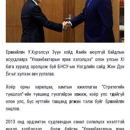
Ерөнхийлөгч У.Хүрэлсүх Зүүн хойд Азийн аюулгүй байдлын
асуудлаарх “Улаанбаатарын яриа хэлэлцээ” олон улсын XI
бага хуралд оролцож буй БНСУ-ын Нэгдлийн сайд Жон Дун
Ён-ыг хүлээн авч уулзлаа.
Хоёр орны харилцаа, хамтын ажиллагаа “Стратегийн
түншлэл”-ийн түвшинд гүнзгийрэн хөгжиж, хоёр улс төдийгүй
олон улс, бүс нутгийн тавцанд өргөжин тэлж буйг Ерөнхийлөгч
онцлов.
2013 онд эрдэмтэн судлаачдын санал солилцох нээлттэй
индэр хэлбэрээр болж байсан “Улаанбаатарын яриа