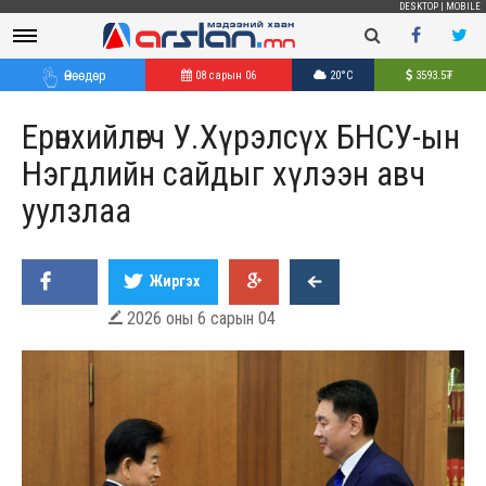
DESKTOP
|
MOBILE
Өнөөдөр
08 сарын 06
20°C
3593.5
₮
Ерөнхийлөгч У.Хүрэлсүх БНСУ-ын
Нэгдлийн сайдыг хүлээн авч
уулзлаа
Жиргэх
2026 оны 6 сарын 04
