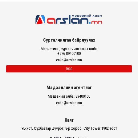
Сурталчилгаа байрлуулах
Маркетинг, сурталчилгааны алба:
+976 89400100
enkh@arslan.mn
RSS
Мэдээллийн агентлаг
Мэдээний алба: 89400100
enkh@arslan.mn
Хаяг
УБ хот, Сүхбаатар дүүрэг, 8-р хороо, City Tower 1902 тоот