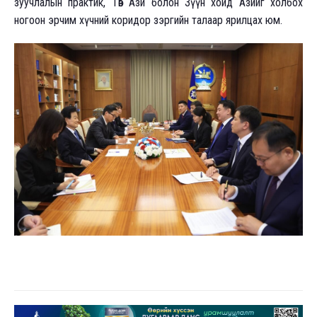
зуучлалын практик, Төв Ази болон Зүүн хойд Азийг холбох
ногоон эрчим хүчний коридор зэргийн талаар ярилцах юм.