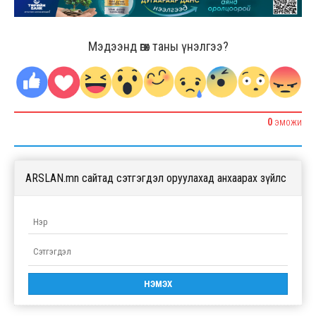
Мэдээнд өгөх таны үнэлгээ?
0
ЭМОЖИ
ARSLAN.mn сайтад сэтгэгдэл оруулахад анхаарах зүйлс