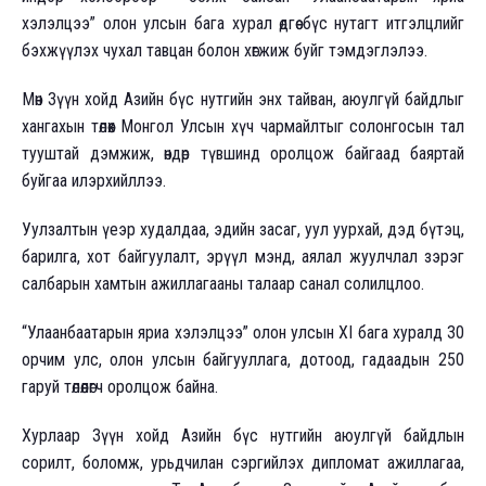
хэлэлцээ” олон улсын бага хурал өдгөө бүс нутагт итгэлцлийг
бэхжүүлэх чухал тавцан болон хөгжиж буйг тэмдэглэлээ.
Мөн Зүүн хойд Азийн бүс нутгийн энх тайван, аюулгүй байдлыг
хангахын төлөөх Монгол Улсын хүч чармайлтыг солонгосын тал
тууштай дэмжиж, өндөр түвшинд оролцож байгаад баяртай
буйгаа илэрхийллээ.
Уулзалтын үеэр худалдаа, эдийн засаг, уул уурхай, дэд бүтэц,
барилга, хот байгуулалт, эрүүл мэнд, аялал жуулчлал зэрэг
салбарын хамтын ажиллагааны талаар санал солилцлоо.
“Улаанбаатарын яриа хэлэлцээ” олон улсын XI бага хуралд 30
орчим улс, олон улсын байгууллага, дотоод, гадаадын 250
гаруй төлөөлөгч оролцож байна.
Хурлаар Зүүн хойд Азийн бүс нутгийн аюулгүй байдлын
сорилт, боломж, урьдчилан сэргийлэх дипломат ажиллагаа,