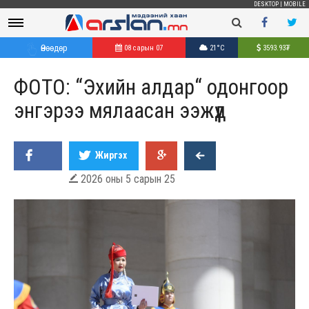
DESKTOP
|
MOBILE
Өнөөдөр
08 сарын 07
21°C
3593.93
₮
ФОТО: “Эхийн алдар“ одонгоор
энгэрээ мялаасан ээжүүд
Жиргэх
2026 оны 5 сарын 25
