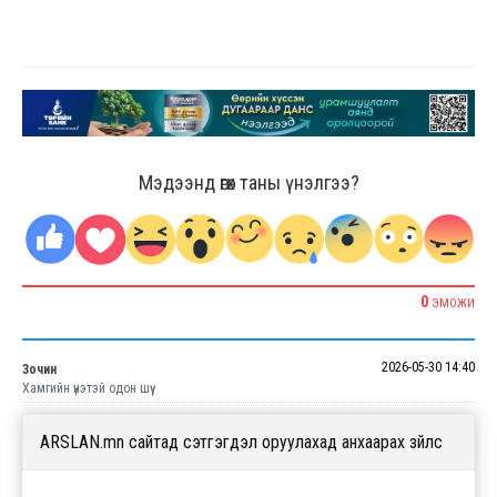
Мэдээнд өгөх таны үнэлгээ?
0
ЭМОЖИ
2026-05-30 14:40
Зочин
Хамгийн үнэтэй одон шүү
ARSLAN.mn сайтад сэтгэгдэл оруулахад анхаарах зүйлс