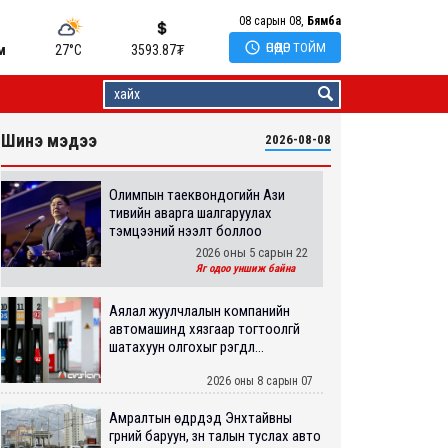
08 сарын 08,
Бямба

ӨНӨӨДӨР ТОЙМ
м
27°C
3593.87
₮
Шинэ мэдээ
2026-08-08
Олимпын таеквондогийн Ази
тивийн аварга шалгаруулах
тэмцээний нээлт боллоо
2026 оны 5 сарын 22
Яг одоо уншиж байна
Аялал жуулчлалын компанийн
автомашинд хязгаар тогтоолгүй
шатахуун олгохыг үүрэгдл...
2026 оны 8 сарын 07
Амралтын өдрүүдэд Энхтайвны
гүүрний баруун, зүүн талын туслах авто