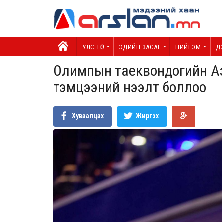
УЛС ТӨР
ЭДИЙН ЗАСАГ
НИЙГЭМ
Д
Олимпын таеквондогийн Аз
тэмцээний нээлт боллоо
Хуваалцах
Жиргэх