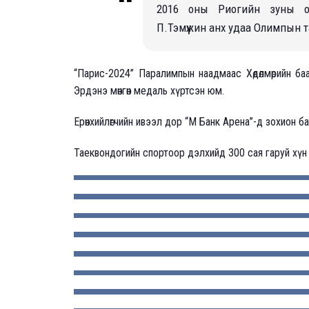
2016 оны Риогийн зуны 
П.Тэмүүжин анх удаа Олимпын т
“Парис-2024” Паралимпын наадмаас Хөдөлмөрийн ба
Эрдэнэ мөнгөн медаль хүртсэн юм.
Ерөнхийлөгчийн ивээл дор “М Банк Арена”-д зохион 
Таеквондогийн спортоор дэлхийд 300 сая гаруй хүн