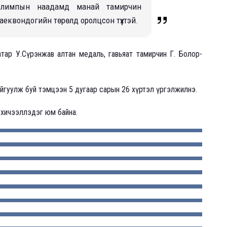
олимпын наадамд манай тамирчин
аеквондогийн төрөлд оролцсон түүхтэй.
атар У.Сүрэнжав алтан медаль, гавьяат тамирчин Г. Болор-
байгуулж буй тэмцээн 5 дугаар сарын 26 хүртэл үргэлжилнэ.
 хичээллэдэг юм байна.