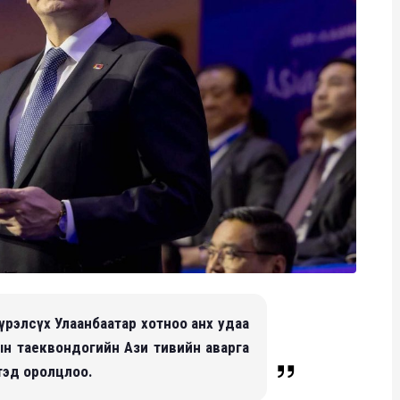
Хүрэлсүх Улаанбаатар хотноо анх удаа
н таеквондогийн Ази тивийн аварга
тэд оролцлоо.