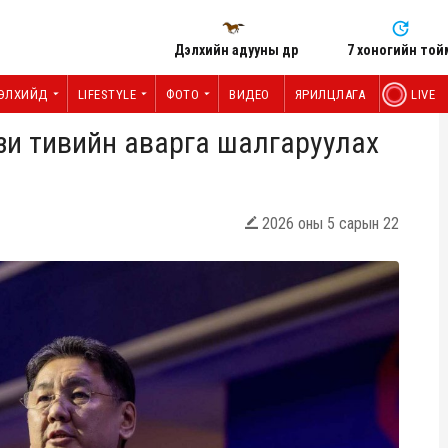
Дэлхийн адууны өдөр
7 хоногийн той
ЭЛХИЙД
LIFESTYLE
ФОТО
ВИДЕО
ЯРИЛЦЛАГА
LIVE
и тивийн аварга шалгаруулах
2026 оны 5 сарын 22
