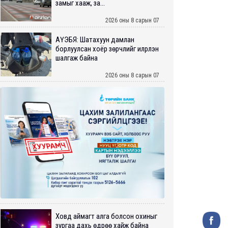
замыг хааж, за...
2026 оны 8 сарын 07
АҮЭБЯ: Шатахуун дамлан
борлуулсан хоёр зөрчлийг илрүүлэн
шалгаж байна
2026 оны 8 сарын 07
Ховд аймагт алга болсон охиныг
зургаа дахь өдрөө хайж байна