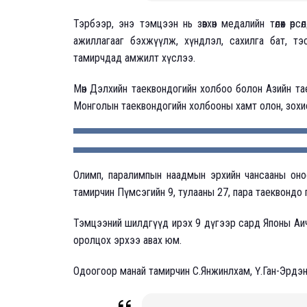
Тэрбээр, энэ тэмцээн нь зөвхөн медалийн төлөөх өрсө
ажиллагааг бэхжүүлж, хүндлэл, сахилга бат, тэ
тамирчдад амжилт хүслээ.
Мөн Дэлхийн таеквондогийн холбоо болон Азийн тае
Монголын таеквондогийн холбооны хамт олон, зохио
Олимп, паралимпын наадмын эрхийн чансааны оноо
тамирчин Пүмсэгийн 9, тулааны 27, пара таеквондо гэсэ
Тэмцээний шилдгүүд ирэх 9 дүгээр сард Японы Аич
оролцох эрхээ авах юм.
Одоогоор манай тамирчин С.Янжинлхам, Ү.Ган-Эрдэн