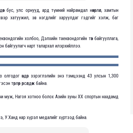
лдөөн бус, улс орнууд, ард түмний найрамдал нөхөрлөл, хамтын
свэр хатуужил, эв нэгдлийг харуулдаг гэдгийг хэлж, баг
квондогийн холбоо, Дэлхийн таеквондогийн төв байгууллага,
н байгуулагч нарт талархал илэрхийллээ.
 олгодог өндөр зэрэглэлийн энэ тэмцээнд 43 улсын 1,300
н төрлөөр өрсөлдөж байна.
и муж, Нагоя хотноо болох Азийн зуны XX спортын наадамд
э, У.Ханд нар хүрэл медалийг хүртээд байна.