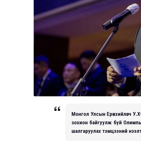
Монгол Улсын Ерөнхийлөгч У.
зохион байгуулж буй Олимпы
шалгаруулах тэмцээний нээл