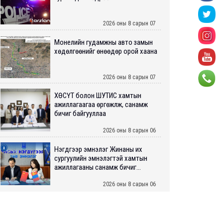
2026 оны 8 сарын 07
Монелийн гудамжны авто замын
хөдөлгөөнийг өнөөдөр орой хаана
2026 оны 8 сарын 07
ХӨСҮТ болон ШУТИС хамтын
ажиллагаагаа өргөжүүлж, санамж
бичиг байгууллаа
2026 оны 8 сарын 06
Нэгдүгээр эмнэлэг Жинаны их
сургуулийн эмнэлэгтэй хамтын
ажиллагааны санамж бичиг...
2026 оны 8 сарын 06
Нийслэлийн ИТХ-аар “Сэлбэ
ухаалаг хот”, агаарын бохирдол
зэрэг асуудлыг хэлэлцэж ...