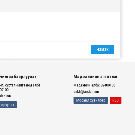
чилгаа байрлуулах
Мэдээллийн агентлаг
г, сурталчилгааны алба:
Мэдээний алба: 89400100
00100
enkh@arslan.mn
lan.mn
Мобайл хувилбар
RSS
 оруулах