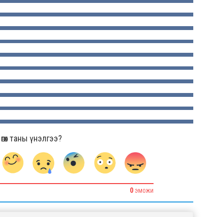
гөх таны үнэлгээ?
0
ЭМОЖИ