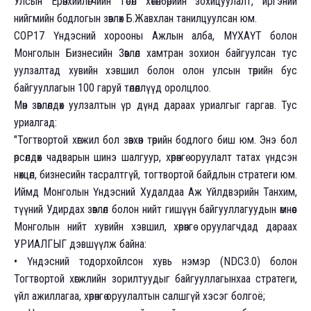
Улсын Ерөнхийлөгчийн Төсөл хөтөлбөрийн зохицуулалт, иргэний
нийгмийн бодлогын зөвлөх Б.Жавхлан танилцуулсан юм.
СОР17 Үндэсний хорооны Ажлын алба, МҮХАҮТ болон
Монголын Бизнесийн Зөвлөл хамтран зохион байгуулсан тус
уулзалтад хувийн хэвшил болон олон улсын төрийн бус
байгууллагын 100 гаруй төлөөллүүд оролцлоо.
Мөн зөвлөлдөх уулзалтын үр дүнд дараах уриалгыг гаргав. Тус
уриалгад:
"Тогтвортой хөгжил бол зөвхөн төрийн бодлого биш юм. Энэ бол
өрсөлдөх чадварын шинэ шалгуур, хөрөнгө оруулалт татах үндсэн
нөхцөл, бизнесийн тасралтгүй, тогтвортой байдлын стратеги юм.
Иймд Монголын Үндэсний Худалдаа Аж Үйлдвэрийн Танхим,
түүний Удирдах зөвлөл болон нийт гишүүн байгууллагуудын өмнөөс
Монголын нийт хувийн хэвшил, хөрөнгө оруулагчдад дараах
УРИАЛГЫГ дэвшүүлж байна:
• Үндэсний тодорхойлсон хувь нэмэр (NDC3.0) болон
Тогтвортой хөгжлийн зорилтуудыг байгууллагынхаа стратеги,
үйл ажиллагаа, хөрөнгө оруулалтын салшгүй хэсэг болгоё;