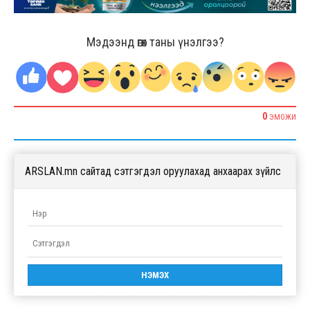
Мэдээнд өгөх таны үнэлгээ?
0
ЭМОЖИ
ARSLAN.mn сайтад сэтгэгдэл оруулахад анхаарах зүйлс