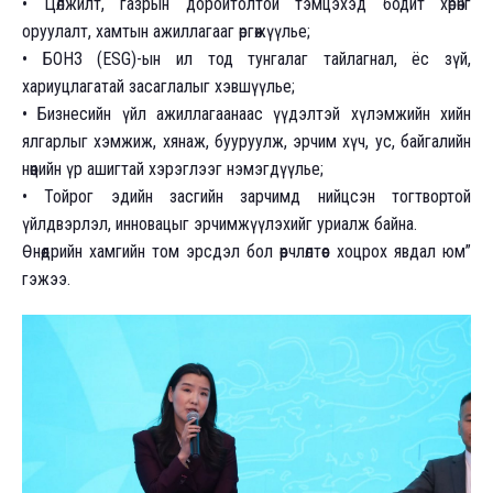
• Цөлжилт, газрын доройтолтой тэмцэхэд бодит хөрөнгө
оруулалт, хамтын ажиллагааг өргөжүүлье;
• БОНЗ (ESG)-ын ил тод тунгалаг тайлагнал, ёс зүй,
хариуцлагатай засаглалыг хэвшүүлье;
• Бизнесийн үйл ажиллагаанаас үүдэлтэй хүлэмжийн хийн
ялгарлыг хэмжиж, хянаж, бууруулж, эрчим хүч, ус, байгалийн
нөөцийн үр ашигтай хэрэглээг нэмэгдүүлье;
• Тойрог эдийн засгийн зарчимд нийцсэн тогтвортой
үйлдвэрлэл, инновацыг эрчимжүүлэхийг уриалж байна.
Өнөөдрийн хамгийн том эрсдэл бол өөрчлөлтөөс хоцрох явдал юм”
гэжээ.