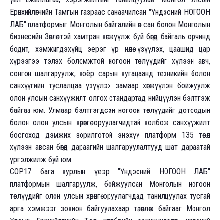
Ерөнхийлөгчийн Тамгын газраас санаачилсан "Үндэсний НОГООН
ЛАБ" платформыг Монголын байгалийн өв сан болон Монголын
бизнесийн Зөвлөлтэй хамтран хөгжүүлж буй бөгөөд байгаль орчинд
бодит, хэмжигдэхүйц эерэг үр нөлөө үзүүлэх, цаашид цар
хүрээгээ тэлэх боломжтой ногоон төслүүдийг хүлээн авч,
сонгон шалгаруулж, хоёр сарын хугацаанд техникийн болон
санхүүгийн туслалцаа үзүүлэх замаар хөгжүүлэн бойжуулж
олон улсын санхүүжилт олгох стандартад нийцүүлэн бэлтгэж
байгаа юм. Улмаар бэлтгэгдсэн ногоон төслүүдийг дотоодын
болон олон улсын хөрөнгө оруулагчидтай холбож санхүүжилт
босгоход дэмжих зорилготой энэхүү платформ 135 төсөл
хүлээн авсан бөгөөд дараагийн шалгаруулалтууд шат дараатай
үргэлжилж буй юм.
COP17 бага хурлын үеэр "Үндэсний НОГООН ЛАБ"
платформын шалгаруулж, бойжуулсан Монголын ногоон
төслүүдийг олон улсын хөрөнгө оруулагчдад танилцуулах тусгай
арга хэмжээг зохион байгуулахаар төлөвлөж байгааг Монгол