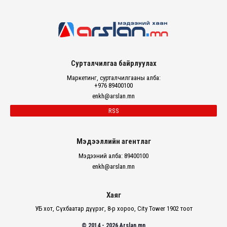
Сурталчилгаа байрлуулах
Маркетинг, сурталчилгааны алба:
+976 89400100
enkh@arslan.mn
RSS
Мэдээллийн агентлаг
Мэдээний алба: 89400100
enkh@arslan.mn
Хаяг
УБ хот, Сүхбаатар дүүрэг, 8-р хороо, City Tower 1902 тоот
© 2014 - 2026 Arslan.mn