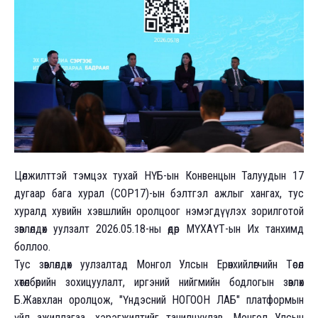
Цөлжилттэй тэмцэх тухай НҮБ-ын Конвенцын Талуудын 17
дугаар бага хурал (СОР17)-ын бэлтгэл ажлыг хангах, тус
хуралд хувийн хэвшлийн оролцоог нэмэгдүүлэх зорилготой
зөвлөлдөх уулзалт 2026.05.18-ны өдөр МҮХАҮТ-ын Их танхимд
боллоо.
Тус зөвлөлдөх уулзалтад Монгол Улсын Ерөнхийлөгчийн Төсөл
хөтөлбөрийн зохицуулалт, иргэний нийгмийн бодлогын зөвлөх
Б.Жавхлан оролцож, "Үндэсний НОГООН ЛАБ" платформын
үйл ажиллагаа, хэрэгжилтийг танилцуулав. Монгол Улсын