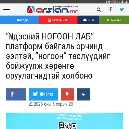
DESKTOP
|
MOBILE
Өнөөдөр
08 сарын 09
17°C
3593.87
₮
“Үндэсний НОГООН ЛАБ“
платформ байгаль орчинд
ээлтэй, “ногоон“ төслүүдийг
бойжуулж хөрөнгө
оруулагчидтай холбоно
Жиргэх
2026 оны 5 сарын 20
