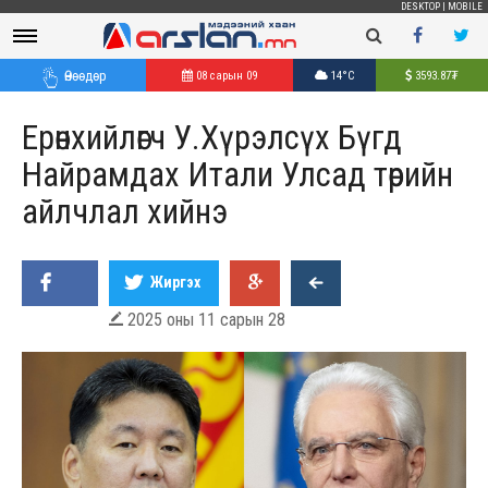
DESKTOP
|
MOBILE
Өнөөдөр
08 сарын 09
14°C
3593.87
₮
Ерөнхийлөгч У.Хүрэлсүх Бүгд
Найрамдах Итали Улсад төрийн
айлчлал хийнэ
Жиргэх
2025 оны 11 сарын 28
