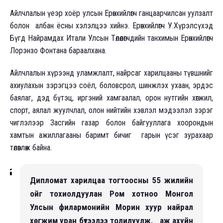
Айлчлалын үеэр хоёр улсын Ерөнхийлөгч ганцаарчилсан уулзалт
болон албан ёсны хэлэлцээ хийнэ. Ерөнхийлөгч У.Хүрэлсүхэд
Бүгд Найрамдах Итали Улсын Төлөөлөгчдийн танхимын Ерөнхийлөгч
Лорэнзо Фонтана бараалхана.
Айлчлалын хүрээнд уламжлалт, найрсаг харилцааны түвшнийг
ахиулахын зэрэгцээ соёл, боловсрол, шинжлэх ухаан, эрдэс
баялаг, дэд бүтэц, иргэний хамгаалал, орон нутгийн хөгжил,
спорт, аялал жуулчлал, олон нийтийн хэвлэл мэдээлэл зэрэг
чиглэлээр Засгийн газар болон байгууллага хоорондын
хамтын ажиллагааны баримт бичиг гарын үсэг зурахаар
төлөвлөж байна.
Дипломат харилцаа тогтоосны 55 жилийн
ойг тохиолдуулан Ром хотноо Монгол
Улсын филармонийн Морин хуур найрал
хөгжим уран бүтээлээ толилуулж, аж ахуйн