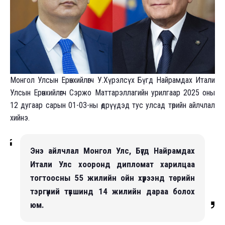
М
онгол Улсын Ерөнхийлөгч У.Хүрэлсүх Бүгд Найрамдах Итали
Улсын Ерөнхийлөгч Сэржо Маттарэллагийн урилгаар 2025 оны
12 дугаар сарын 01-03-ны өдрүүдэд тус улсад төрийн айлчлал
хийнэ.
Энэ айлчлал Монгол Улс, Бүгд Найрамдах
Итали Улс хооронд дипломат харилцаа
тогтоосны 55 жилийн ойн хүрээнд төрийн
тэргүүний түвшинд 14 жилийн дараа болох
юм.