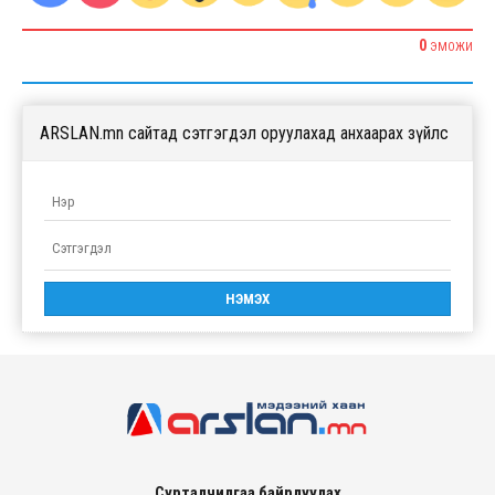
0
ЭМОЖИ
ARSLAN.mn сайтад сэтгэгдэл оруулахад анхаарах зүйлс
Сурталчилгаа байрлуулах