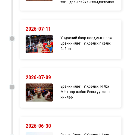
тэгш дүүрэн сайхан тэмдэглэлээ
2026-07-11
Үндэсний баяр наадмыг нээж
Ерөнхийлөгч У.Хүрэлсүх үг хэлж
байна
2026-07-09
Ерөнхийлөгч У.Хүрэлсүх, И Жэ
Мён нар албан ёсны уулзалт
хийлээ
2026-06-30
Ерөнхийлөгч У.Хүрэлсүх Шинэ