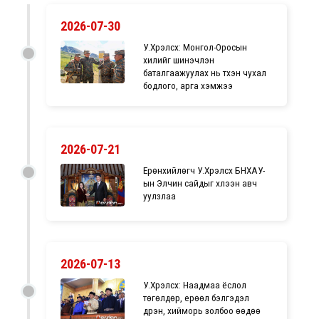
2026-07-30
У.Хүрэлсүх: Монгол-Оросын
хилийг шинэчлэн
баталгаажуулах нь түүхэн чухал
бодлого, арга хэмжээ
2026-07-21
Ерөнхийлөгч У.Хүрэлсүх БНХАУ-
ын Элчин сайдыг хүлээн авч
уулзлаа
2026-07-13
У.Хүрэлсүх: Наадмаа ёслол
төгөлдөр, ерөөл бэлгэдэл
дүүрэн, хийморь золбоо өөдөө