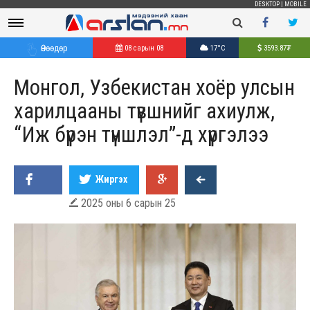
DESKTOP
|
MOBILE
Өнөөдөр
08 сарын 08
17°C
3593.87
₮
Монгол, Узбекистан хоёр улсын
харилцааны түвшнийг ахиулж,
“Иж бүрэн түншлэл”-д хүргэлээ
Жиргэх
2025 оны 6 сарын 25
