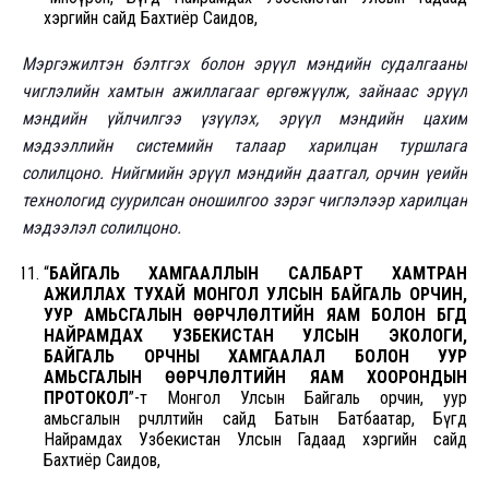
хэргийн сайд Бахтиёр Саидов,
Мэргэжилтэн бэлтгэх болон эрүүл мэндийн судалгааны
чиглэлийн хамтын ажиллагааг өргөжүүлж, зайнаас эрүүл
мэндийн үйлчилгээ үзүүлэх, эрүүл мэндийн цахим
мэдээллийн системийн талаар харилцан туршлага
солилцоно. Нийгмийн эрүүл мэндийн даатгал, орчин үеийн
технологид суурилсан оношилгоо зэрэг чиглэлээр харилцан
мэдээлэл солилцоно.
“
БАЙГАЛЬ ХАМГААЛЛЫН САЛБАРТ ХАМТРАН
АЖИЛЛАХ ТУХАЙ МОНГОЛ УЛСЫН БАЙГАЛЬ ОРЧИН,
УУР АМЬСГАЛЫН ӨӨРЧЛӨЛТИЙН ЯАМ БОЛОН БҮГД
НАЙРАМДАХ УЗБЕКИСТАН УЛСЫН ЭКОЛОГИ,
БАЙГАЛЬ ОРЧНЫ ХАМГААЛАЛ БОЛОН УУР
АМЬСГАЛЫН ӨӨРЧЛӨЛТИЙН ЯАМ ХООРОНДЫН
ПРОТОКОЛ
”-т Монгол Улсын Байгаль орчин, уур
амьсгалын өөрчлөлтийн сайд Батын Батбаатар, Бүгд
Найрамдах Узбекистан Улсын Гадаад хэргийн сайд
Бахтиёр Саидов,