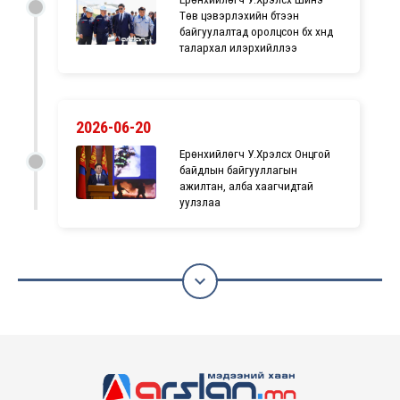
Төв цэвэрлэхийн бүтээн
байгуулалтад оролцсон бүх хүнд
талархал илэрхийллээ
2026-06-20
Ерөнхийлөгч У.Хүрэлсүх Онцгой
байдлын байгууллагын
ажилтан, алба хаагчидтай
уулзлаа
