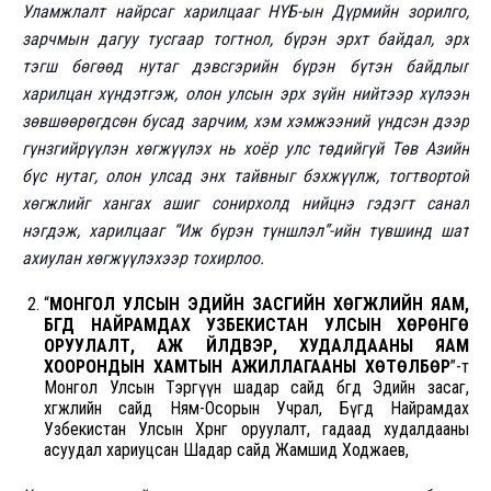
Уламжлалт найрсаг харилцааг НҮБ-ын Дүрмийн зорилго,
зарчмын дагуу тусгаар тогтнол, бүрэн эрхт байдал, эрх
тэгш бөгөөд нутаг дэвсгэрийн бүрэн бүтэн байдлыг
харилцан хүндэтгэж, олон улсын эрх зүйн нийтээр хүлээн
зөвшөөрөгдсөн бусад зарчим, хэм хэмжээний үндсэн дээр
гүнзгийрүүлэн хөгжүүлэх нь хоёр улс төдийгүй Төв Азийн
бүс нутаг, олон улсад энх тайвныг бэхжүүлж, тогтвортой
хөгжлийг хангах ашиг сонирхолд нийцнэ гэдэгт санал
нэгдэж, харилцааг “Иж бүрэн түншлэл”-ийн түвшинд шат
ахиулан хөгжүүлэхээр тохирлоо.
“
МОНГОЛ УЛСЫН ЭДИЙН ЗАСГИЙН ХӨГЖЛИЙН ЯАМ,
БҮГД НАЙРАМДАХ УЗБЕКИСТАН УЛСЫН ХӨРӨНГӨ
ОРУУЛАЛТ, АЖ ҮЙЛДВЭР, ХУДАЛДААНЫ ЯАМ
ХООРОНДЫН ХАМТЫН АЖИЛЛАГААНЫ ХӨТӨЛБӨР
”-т
Монгол Улсын Тэргүүн шадар сайд бөгөөд Эдийн засаг,
хөгжлийн сайд Ням-Осорын Учрал, Бүгд Найрамдах
Узбекистан Улсын Хөрөнгө оруулалт, гадаад худалдааны
асуудал хариуцсан Шадар сайд Жамшид Ходжаев,