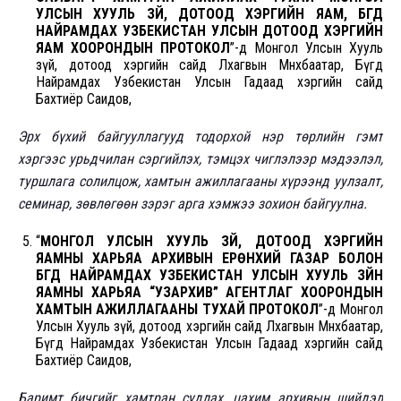
УЛСЫН ХУУЛЬ ЗҮЙ, ДОТООД ХЭРГИЙН ЯАМ, БҮГД
НАЙРАМДАХ УЗБЕКИСТАН УЛСЫН ДОТООД ХЭРГИЙН
ЯАМ ХООРОНДЫН ПРОТОКОЛ
”-д Монгол Улсын Хууль
зүй, дотоод хэргийн сайд Лхагвын Мөнхбаатар, Бүгд
Найрамдах Узбекистан Улсын Гадаад хэргийн сайд
Бахтиёр Саидов,
Эрх бүхий байгууллагууд тодорхой нэр төрлийн гэмт
хэргээс урьдчилан сэргийлэх, тэмцэх чиглэлээр мэдээлэл,
туршлага солилцож, хамтын ажиллагааны хүрээнд уулзалт,
семинар, зөвлөгөөн зэрэг арга хэмжээ зохион байгуулна.
“
МОНГОЛ УЛСЫН ХУУЛЬ ЗҮЙ, ДОТООД ХЭРГИЙН
ЯАМНЫ ХАРЬЯА АРХИВЫН ЕРӨНХИЙ ГАЗАР БОЛОН
БҮГД НАЙРАМДАХ УЗБЕКИСТАН УЛСЫН ХУУЛЬ ЗҮЙН
ЯАМНЫ ХАРЬЯА “УЗАРХИВ” АГЕНТЛАГ ХООРОНДЫН
ХАМТЫН АЖИЛЛАГААНЫ ТУХАЙ ПРОТОКОЛ
”-д Монгол
Улсын Хууль зүй, дотоод хэргийн сайд Лхагвын Мөнхбаатар,
Бүгд Найрамдах Узбекистан Улсын Гадаад хэргийн сайд
Бахтиёр Саидов,
Баримт бичгийг хамтран судлах, цахим архивын шийдэл