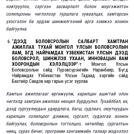
нэвтрүүлэх, сэргээн засварлалт болон мэргэжилтэн
солилцооны чиглэлээр туршлага хуваалцах, хамтарсан
үзэсгэлэн ба эрдэм шинжилгээний арга хэмжээ зохион
байгуулна.
“
ДЭЭД БОЛОВСРОЛЫН САЛБАРТ ХАМТРАН
АЖИЛЛАХ ТУХАЙ МОНГОЛ УЛСЫН БОЛОВСРОЛЫН
ЯАМ, БҮГД НАЙРАМДАХ УЗБЕКИСТАН УЛСЫН ДЭЭД
БОЛОВСРОЛ, ШИНЖЛЭХ УХААН, ИННОВАЦЫН ЯАМ
ХООРОНДЫН ХЭЛЭЛЦЭЭР
”-т Монгол Улсын
Боловсролын сайд Пүрэвсүрэнгийн Наранбаяр, Бүгд
Найрамдах Узбекистан Улсын Гадаад хэргийн сайд
Бахтиёр Саидов нар гарын үсэг зурлаа.
Хамтын ажиллагааг өргөжүүлж, харилцан ашигтай олон
чиглэлд хамтран ажиллах нөхцөл бүрдүүлнэ. Тухайлбал, их,
дээд сургуулиудын удирдлага, багш, судлаач, оюутнуудын
харилцан солилцоог дэмжих, сургалт, судалгаа зохион
байгуулах, боловсролын тогтолцоо, хөтөлбөр, сургалтын
нөөц, сурах бичиг, программ хангамжийн талаар мэдээлэл