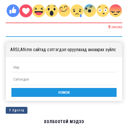
0
ЭМОЖИ
ARSLAN.mn сайтад сэтгэгдэл оруулахад анхаарах зүйлс
У.Хүрэлсүх
ХОЛБООТОЙ МЭДЭЭ