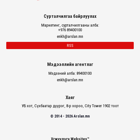
Сурталчилгаа байрлуулах
Маркетинг, сурталчилгааны алба:
+976 89400100
enkh@arslan.mn
RSS
Мэдээллийн агентлаг
Мэдээний алба: 89400100
enkh@arslan.mn
Хаяг
УБ хот, Сүхбаатар дүүрэг, 8-р хороо, City Tower 1902 тоот
© 2014 - 2026 Arslan.mn
Хөгжүүлэгч Websites™