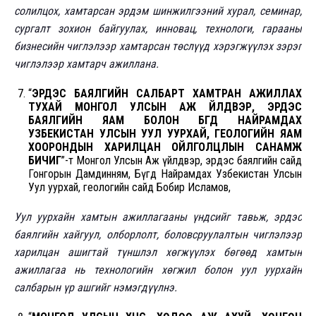
солилцох, хамтарсан эрдэм шинжилгээний хурал, семинар,
сургалт зохион байгуулах, инновац, технологи, гарааны
бизнесийн чиглэлээр хамтарсан төслүүд хэрэгжүүлэх зэрэг
чиглэлээр хамтарч ажиллана.
“
ЭРДЭС БАЯЛГИЙН САЛБАРТ ХАМТРАН АЖИЛЛАХ
ТУХАЙ МОНГОЛ УЛСЫН АЖ ҮЙЛДВЭР, ЭРДЭС
БАЯЛГИЙН ЯАМ БОЛОН БҮГД НАЙРАМДАХ
УЗБЕКИСТАН УЛСЫН УУЛ УУРХАЙ, ГЕОЛОГИЙН ЯАМ
ХООРОНДЫН ХАРИЛЦАН ОЙЛГОЛЦЛЫН САНАМЖ
БИЧИГ
”-т Монгол Улсын Аж үйлдвэр, эрдэс баялгийн сайд
Гонгорын Дамдинням, Бүгд Найрамдах Узбекистан Улсын
Уул уурхай, геологийн сайд Бобир Исламов,
Уул уурхайн хамтын ажиллагааны үндсийг тавьж, эрдэс
баялгийн хайгуул, олборлолт, боловсруулалтын чиглэлээр
харилцан ашигтай түншлэл хөгжүүлэх бөгөөд хамтын
ажиллагаа нь технологийн хөгжил болон уул уурхайн
салбарын үр ашгийг нэмэгдүүлнэ.