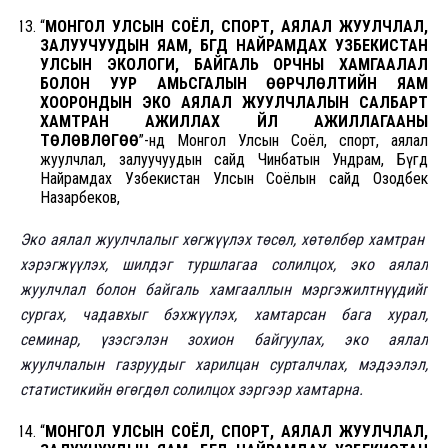
“
МОНГОЛ УЛСЫН СОЁЛ, СПОРТ, АЯЛАЛ ЖУУЛЧЛАЛ,
ЗАЛУУЧУУДЫН ЯАМ, БҮГД НАЙРАМДАХ УЗБЕКИСТАН
УЛСЫН ЭКОЛОГИ, БАЙГАЛЬ ОРЧНЫ ХАМГААЛАЛ
БОЛОН УУР АМЬСГАЛЫН ӨӨРЧЛӨЛТИЙН ЯАМ
ХООРОНДЫН ЭКО АЯЛАЛ ЖУУЛЧЛАЛЫН САЛБАРТ
ХАМТРАН АЖИЛЛАХ ҮЙЛ АЖИЛЛАГААНЫ
ТӨЛӨВЛӨГӨӨ
”-нд Монгол Улсын Соёл, спорт, аялал
жуулчлал, залуучуудын сайд Чинбатын Ундрам, Бүгд
Найрамдах Узбекистан Улсын Соёлын сайд Озодбек
Назарбеков,
Эко аялал жуулчлалыг хөгжүүлэх төсөл, хөтөлбөр хамтран
хэрэгжүүлэх, шилдэг туршлагаа солилцох, эко аялал
жуулчлал болон байгаль хамгааллын мэргэжилтнүүдийг
сургах, чадавхыг бэхжүүлэх, хамтарсан бага хурал,
семинар, үзэсгэлэн зохион байгуулах, эко аялал
жуулчлалын газруудыг харилцан сурталчлах, мэдээлэл,
статистикийн өгөгдөл солилцох зэргээр хамтарна.
“
МОНГОЛ УЛСЫН СОЁЛ, СПОРТ, АЯЛАЛ ЖУУЛЧЛАЛ,