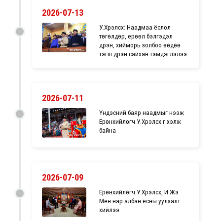
2026-07-13
У.Хүрэлсүх: Наадмаа ёслол
төгөлдөр, ерөөл бэлгэдэл
дүүрэн, хийморь золбоо өөдөө
тэгш дүүрэн сайхан тэмдэглэлээ
2026-07-11
Үндэсний баяр наадмыг нээж
Ерөнхийлөгч У.Хүрэлсүх үг хэлж
байна
2026-07-09
Ерөнхийлөгч У.Хүрэлсүх, И Жэ
Мён нар албан ёсны уулзалт
хийлээ