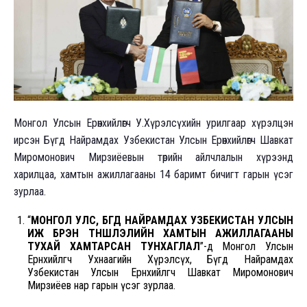
Монгол Улсын Ерөнхийлөгч У.Хүрэлсүхийн урилгаар хүрэлцэн
ирсэн Бүгд Найрамдах Узбекистан Улсын Ерөнхийлөгч Шавкат
Миромонович Мирзиёевын төрийн айлчлалын хүрээнд
харилцаа, хамтын ажиллагааны 14 баримт бичигт гарын үсэг
зурлаа.
“
МОНГОЛ УЛС, БҮГД НАЙРАМДАХ УЗБЕКИСТАН УЛСЫН
ИЖ БҮРЭН ТҮНШЛЭЛИЙН ХАМТЫН АЖИЛЛАГААНЫ
ТУХАЙ ХАМТАРСАН ТУНХАГЛАЛ
”-д Монгол Улсын
Ерөнхийлөгч Ухнаагийн Хүрэлсүх, Бүгд Найрамдах
Узбекистан Улсын Ерөнхийлөгч Шавкат Миромонович
Мирзиёев нар гарын үсэг зурлаа.