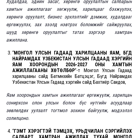
Худалдаа, эдийн засаг, хөрөнгө оруулалтын салбарын
хамтын ажиллагааг хөгжүүлж, харилцааг бэхжүүлэх,
хөрөнгө оруулалт, бизнес эрхлэлтийг дэмжих, худалдааг
өргөжүүлэх, зах зээлд нэвтрэх боломжийг сайжруулах,
шууд хөрөнгө оруулалтыг татах зэргээр хамтран
ажиллана.
“
МОНГОЛ УЛСЫН ГАДААД ХАРИЛЦААНЫ ЯАМ, БҮГД
НАЙРАМДАХ УЗБЕКИСТАН УЛСЫН ГАДААД ХЭРГИЙН
ЯАМ ХООРОНДЫН 2026-2027 ОНЫ ХАМТЫН
АЖИЛЛАГААНЫ ХӨТӨЛБӨР
”-т Монгол Улсын Гадаад
харилцааны сайд Батмөнхийн Батцэцэг, Бүгд Найрамдах
Узбекистан Улсын Гадаад хэргийн сайд Бахтиёр Саидов,
Яам хоорондын хамтын ажиллагааг өргөжүүлж, харилцан
сонирхсон олон улсын болон бүс нутгийн асуудлаар
зөвлөлдөх уулзалт тогтмол зохион байгуулж, мэдээлэл
солилцоно.
“
ГЭМТ ХЭРЭГТЭЙ ТЭМЦЭХ, УРЬДЧИЛАН СЭРГИЙЛЭХ
САЛБАРТ ХАМТРАН АЖИЛЛАХ ТУХАЙ МОНГОЛ