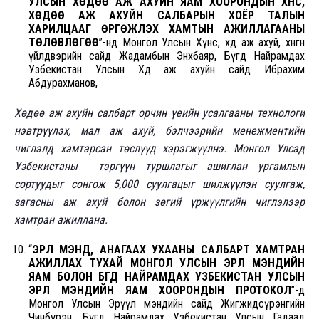
УЛСЫН ХӨДӨӨ АЖ АХУЙН ЯАМ ХООРОНДЫН ХҮНС,
ХӨДӨӨ АЖ АХУЙН САЛБАРЫН ХОЁР ТАЛЫН
ХАРИЛЦААГ ӨРГӨЖҮҮЛЭХ ХАМТЫН АЖИЛЛАГААНЫ
ТӨЛӨВЛӨГӨӨ
”-нд Монгол Улсын Хүнс, хөдөө аж ахуй, хөнгөн
үйлдвэрийн сайд Жадамбын Энхбаяр, Бүгд Найрамдах
Узбекистан Улсын Хөдөө аж ахуйн сайд Ибрахим
Абдурахманов,
Хөдөө аж ахуйн салбарт орчин үеийн усалгааны технологи
нэвтрүүлэх, мал аж ахуй, бэлчээрийн менежментийн
чиглэлд хамтарсан төслүүд хэрэгжүүлнэ. Монгол Улсад
Узбекистаны тэргүүн туршлагыг ашиглан ургамлын
сортуудыг сонгож 5,000 суулгацыг шилжүүлэн суулгаж,
загасны аж ахуй болон зөгий үржүүлгийн чиглэлээр
хамтран ажиллана.
“
ЭРҮҮЛ МЭНД, АНАГААХ УХААНЫ САЛБАРТ ХАМТРАН
АЖИЛЛАХ ТУХАЙ МОНГОЛ УЛСЫН ЭРҮҮЛ МЭНДИЙН
ЯАМ БОЛОН БҮГД НАЙРАМДАХ УЗБЕКИСТАН УЛСЫН
ЭРҮҮЛ МЭНДИЙН ЯАМ ХООРОНДЫН ПРОТОКОЛ
”-д
Монгол Улсын Эрүүл мэндийн сайд Жигжидсүрэнгийн
Чинбүрэн, Бүгд Найрамдах Узбекистан Улсын Гадаад