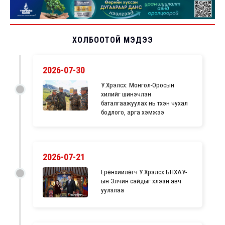
ХОЛБООТОЙ МЭДЭЭ
2026-07-30
У.Хүрэлсүх: Монгол-Оросын
хилийг шинэчлэн
баталгаажуулах нь түүхэн чухал
бодлого, арга хэмжээ
2026-07-21
Ерөнхийлөгч У.Хүрэлсүх БНХАУ-
ын Элчин сайдыг хүлээн авч
уулзлаа