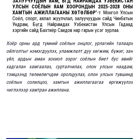
ЗАЛУУЧУУДЫН ЯАМ, БҮГД НАЙРАМДАХ УЗБЕКИСТАН
УЛСЫН СОЁЛЫН ЯАМ ХООРОНДЫН 2025-2028 ОНЫ
ХАМТЫН АЖИЛЛАГААНЫ ХӨТӨЛБӨР
”-т Монгол Улсын
Соёл, спорт, аялал жуулчлал, залуучуудын сайд Чинбатын
Ундрам, Бүгд Найрамдах Узбекистан Улсын Гадаад
хэргийн сайд Бахтиёр Саидов нар гарын үсэг зурлаа.
Хоёр орны ард түмний соёлын онцлог, урлагийн талаарх
ойлголтыг нэмэгдүүлэх, уламжлалт дуу хөгжим, бүжиг, зан
үйл, ардын аман зохиол зэрэг соёлын биет бус өвийг
хадгалан хамгаалах, сурталчилах, олон улсын наадам,
тэмцээнд төлөөлөгчдөө оролцуулах, олон улсын түвшинд
соёлын солилцоо, хамтын ажиллагаагаа өргөжүүлэх
чиглэлээр хамтран ажиллана.