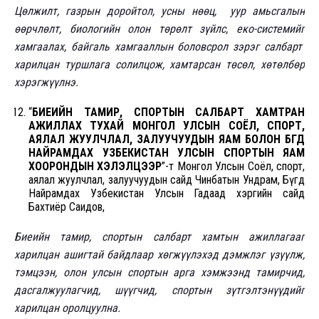
Цөлжилт, газрын доройтол, усны нөөц, уур амьсгалын
өөрчлөлт, биологийн олон төрөлт зүйлс, еко-системийг
хамгаалах, байгаль хамгааллын боловсрол зэрэг салбарт
харилцан туршлага солилцож, хамтарсан төсөл, хөтөлбөр
хэрэгжүүлнэ.
“
БИЕИЙН ТАМИР, СПОРТЫН САЛБАРТ ХАМТРАН
АЖИЛЛАХ ТУХАЙ МОНГОЛ УЛСЫН СОЁЛ, СПОРТ,
АЯЛАЛ ЖУУЛЧЛАЛ, ЗАЛУУЧУУДЫН ЯАМ БОЛОН БҮГД
НАЙРАМДАХ УЗБЕКИСТАН УЛСЫН СПОРТЫН ЯАМ
ХООРОНДЫН ХЭЛЭЛЦЭЭР
”-т Монгол Улсын Соёл, спорт,
аялал жуулчлал, залуучуудын сайд Чинбатын Ундрам, Бүгд
Найрамдах Узбекистан Улсын Гадаад хэргийн сайд
Бахтиёр Саидов,
Биеийн тамир, спортын салбарт хамтын ажиллагааг
харилцан ашигтай байдлаар хөгжүүлэхэд дэмжлэг үзүүлж,
тэмцээн, олон улсын спортын арга хэмжээнд тамирчид,
дасгалжуулагчид, шүүгчид, спортын зүтгэлтэнүүдийг
харилцан оролцуулна.