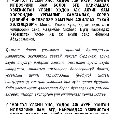
“
МОНГОЛ УЛСЫН ХҮНС, ХӨДӨӨ АЖ АХУЙ, ХӨНГӨН
ҮЙЛДВЭРИЙН ЯАМ БОЛОН БҮГД НАЙРАМДАХ
УЗБЕКИСТАН УЛСЫН ХӨДӨӨ АЖ АХУЙН ЯАМ
ХООРОНДЫН УРГАМЛЫГ ХАМГААЛАХ, ХОРИО
ЦЭЭРИЙН ЧИГЛЭЛЭЭР ХАМТРАН АЖИЛЛАХ ТУХАЙ
ХЭЛЭЛЦЭЭР
”-т Монгол Улсын Хүнс, хөдөө аж ахуй, хөнгөн
үйлдвэрийн сайд Жадамбын Энхбаяр, Бүгд Найрамдах
Узбекистан Улсын Хөдөө аж ахуйн сайд Ибрахим
Абдурахманов,
Ургамал болон ургамлын гаралтай бүтээгдэхүүн
импортолж, экспортлох таатай нөхцөл бүрдүүлж, эрүүл
ахуйн аюулгүй байдлыг хангана. Ургамлын эрүүл ахуйн
шаардлага, хяналтын тогтолцоог боловсронгуй болгох,
ургамлын цахим гэрчилгээний (e-Phyto) систем
нэвтрүүлэхэд хамтран ажиллах эрх зүйн орчин бүрдлээ.
Хоёр улсын нутаг дэвсгэрээр бараа бүтээгдэхүүн дамжин
өнгөрөх, импорт, экспортын үйл ажиллагааг хөнгөвчиллөө.
“
МОНГОЛ УЛСЫН ХҮНС, ХӨДӨӨ АЖ АХУЙ, ХӨНГӨН
ҮЙЛДВЭРИЙН ЯАМ, БҮГД НАЙРАМДАХ УЗБЕКИСТАН