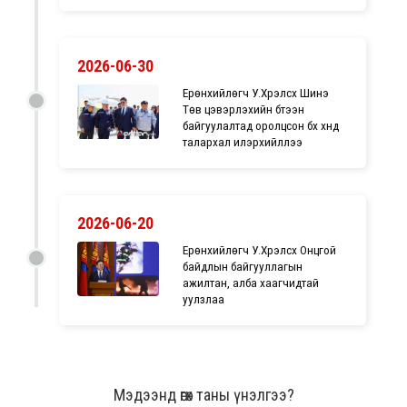
2026-06-30
Ерөнхийлөгч У.Хүрэлсүх Шинэ
Төв цэвэрлэхийн бүтээн
байгуулалтад оролцсон бүх хүнд
талархал илэрхийллээ
2026-06-20
Ерөнхийлөгч У.Хүрэлсүх Онцгой
байдлын байгууллагын
ажилтан, алба хаагчидтай
уулзлаа
Мэдээнд өгөх таны үнэлгээ?