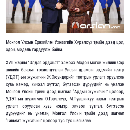
Монгол Улсын Ерөнхийлөгч Ухнаагийн Хүрэлсүх төрийн дээд цол,
одон, медаль гардуулж байна.
XVII жарны "Элдэв эрдэнэт" хэмээх Модон могой жилийн Сар
шинийн баярыг тохиолдуулан Улсын драмын эрдмийн театр
(УДЭТ)-ын жүжигчин Ж.Оюундарийг театрын урлагт оруулсан
хувь нэмэр, хичээл зүтгэл, бүтээсэн дүрүүдийг нь үнэлэн
Монгол Улсын төрийн дээд шагнал “Ардын жүжигчин” цолоор,
УДЭТ-ын жүжигчин О.Гэрэлсүх, М.Түвшинхүү нарыг театрын
урлагт оруулсан хувь нэмэр, хичээл зүтгэл, бүтээсэн
дүрүүдийг нь үнэлэн, Монгол Улсын төрийн дээд шагнал
“Гавьяат жүжигчин” цолоор тус тус шагналаа.