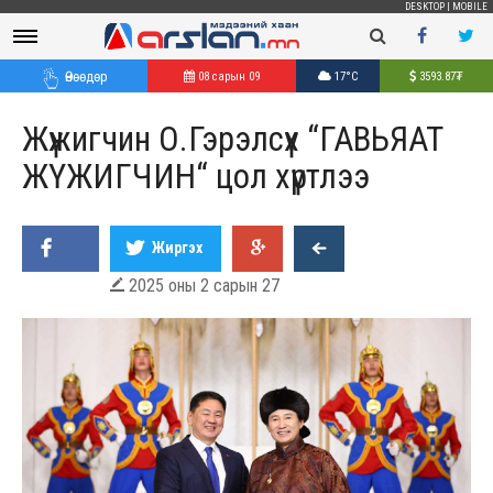
DESKTOP
|
MOBILE
Өнөөдөр
08 сарын 09
17°C
3593.87
₮
Жүжигчин О.Гэрэлсүх “ГАВЬЯАТ
ЖҮЖИГЧИН“ цол хүртлээ
Жиргэх
2025 оны 2 сарын 27
