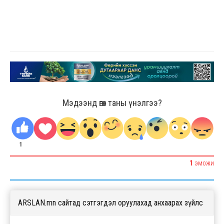
Мэдээнд өгөх таны үнэлгээ?
1
1
ЭМОЖИ
ARSLAN.mn сайтад сэтгэгдэл оруулахад анхаарах зүйлс