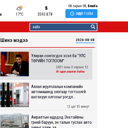
08 сарын 08,
Бямба

ӨНӨӨДӨР ТОЙМ
м
17°C
3593.87
₮
Шинэ мэдээ
2026-08-08
Улиран сонгогдох хүсэл ба “УЛС
ТӨРИЙН ТОГЛООМ”
2021 оны 3 сарын 12
Яг одоо уншиж байна
Аялал жуулчлалын компанийн
автомашинд хязгаар тогтоолгүй
шатахуун олгохыг үүрэгдл...
12 цаг 35 минут
Амралтын өдрүүдэд Энхтайвны
гүүрний баруун, зүүн талын туслах авто
замыг хааж, за...