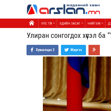
УЛС ТӨР
ЭДИЙН ЗАСАГ
НИЙГЭМ
Д
Улиран сонгогдох хүсэл б
Хуваалцах
3
Жиргэх