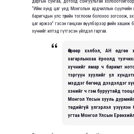
даргын сунгаа, дотоод сонгуультай холбоотойгоор
“Ийм хүнд цаг үед Монголын ардчиллын сүүлчийн ц
баригчдын улс төрийн тоглоом болохоо зогсоож, эх 
цаг иржээ” гэсэн ганцхан өгүүлбэрээр өөрийн хашиж б
хүчнийг илтэд гүтгэсэн үйлдэл гаргав.
Өөрөөр хэлбэл, АН өдгөө 
хагарлынхаа ёроолд тулчих
хүчнийг ямар ч баримт ното
тэргүүн хуулийг үл хүндэт
мэддэг бөгөөд дээдэлдэг хү
хэнийг ч гэм буруутайд тооц
Монгол Улсын хууль дүрмийг
төдийгүй үлгэрлэл үзүүлэн
угтаа Монгол Улсын Ерөнхий