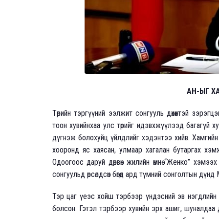
АН-ЫГ Х
Төрийн тэргүүний ээлжит сонгууль дөхөхтэй зэрэгцэ
тоон хувийнхаа улс төрийг идэвхжүүлээд багагүй хуг
дүгнэж болохуйц үйлдлийг хэдэнтээ хийв. Хамгийн
хооронд яс хаясан, улмаар хагалан бутаргах хэ
Одоогоос даруй дөрвөн жилийн өмнө “Женко” хэмээх
сонгуульд өрсөлдсөн бөгөөд ард түмний сонголтын дүн
Тэр цаг үеэс хойш тэрбээр үндэсний эв нэгдлийн 
болсон. Гэтэл тэрбээр хувийн эрх ашиг, шуналдаа