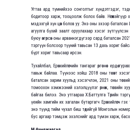
Угтаа ард түмнийхээ сонголтыг хүндэтгэдэг, тэдний 
бодитоор харж, тооцоолж болох байв. Нөгөөтэйгүүр
мэдэхгүй хүн цөөн болов уу. Энэ оны эхээр баталсан 
агуулга бүхий заалт оруулахаар хэсэг зүтгүүлсэн 
буюу өнгөрсөн оны арваннэгдүгээр сард баталсан 2021
тэргүүн болсоор түүний тавьсан 13 дахь хориг байс
бүрт хориг тавьсаар ирсэн.
Тухайлбал, Ерөнхийлөгчийн тангараг өргөснөөс ердөө 
тавьж байлаа. Түүнээс хойш 2018 оны төсөвт хэсэг
баталсан зарим хуульд хэсэгчлэн, 2021 оны төсви
томоохон хэмжээний хэлэлцүүлэг өрнөж, төсвийн хуул
байгаа билээ. Энэ утгаараа Х.Баттулга Төрийн тэр
үеийн хамгийн их хагалан бутаргагч Ерөнхийлөгч г
энэ түүнд тийм чухал биш төдийгүй Монголын номе
бус аргаар тэмцэж эхэлснийг ард түмэн харж, басх
М.Өнөржаргал