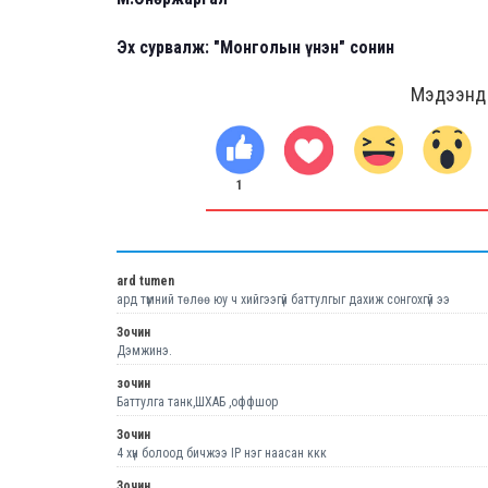
Эх сурвалж: "Монголын үнэн" сонин
Мэдээнд ө
1
ard tumen
ард түмний төлөө юу ч хийгээгүй баттулгыг дахиж сонгохгүй ээ
Зочин
Дэмжинэ.
зочин
Баттулга танк,ШХАБ ,оффшор
Зочин
4 хүн болоод бичжээ IP нэг наасан ккк
Зочин