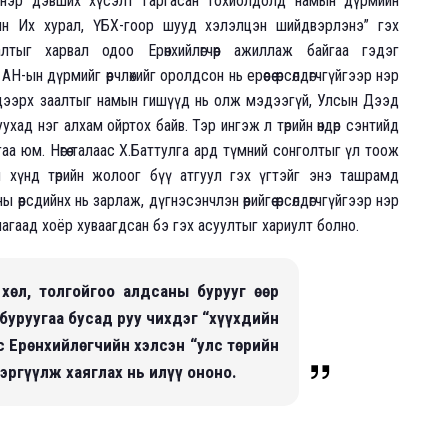
 нэр дэвших хүсэлт гаргасан тохиолдолд намын дүрмийн
мын Их хурал, ҮБХ-гоор шууд хэлэлцэн шийдвэрлэнэ” гэх
лтыг харвал одоо Ерөнхийлөгчөөр ажиллаж байгаа гэдэг
-ын дүрмийг өөрчлөхийг оролдсон нь ерөөсөө өрсөлдөгчгүйгээр нэр
дээрх заалтыг намын гишүүд нь олж мэдээгүй, Улсын Дээд
уухад нэг алхам ойртох байв. Тэр ингэж л төрийн өндөр сэнтийд
гаа юм. Нөгөө талаас Х.Баттулга ард түмний сонголтыг үл тоож
хүнд төрийн жолоог бүү атгуул гэх үгтэйг энэ ташрамд
 өөрсдийнх нь зарлаж, дүгнэсэнчлэн өөрийгөө өрсөлдөгчгүйгээр нэр
агаад хоёр хуваагдсан бэ гэх асуултыг хариулт болно.
хөл, толгойгоо алдсаны бурууг өөр
буруугаа бусад руу чихдэг “хүүхдийн
с Ерөнхийлөгчийн хэлсэн “улс төрийн
 эргүүлж хаяглах нь илүү ононо.