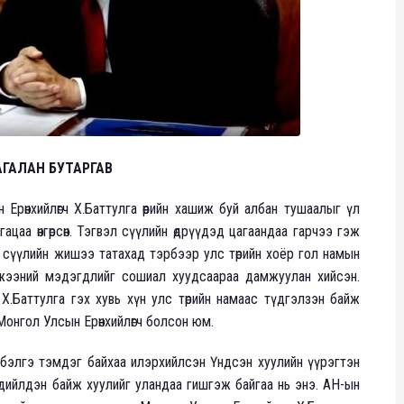
АГАЛАН БУТАРГАВ
н Ерөнхийлөгч Х.Баттулга өөрийн хашиж буй албан тушаалыг үл
ацаа өнгөрсөн. Тэгвэл сүүлийн өдрүүдэд цагаандаа гарчээ гэж
 сүүлийн жишээ татахад тэрбээр улс төрийн хоёр гол намын
мжээний мэдэгдлийг сошиал хуудсаараа дамжуулан хийсэн.
 Х.Баттулга гэх хувь хүн улс төрийн намаас түдгэлзэн байж
д Монгол Улсын Ерөнхийлөгч болсон юм.
бэлгэ тэмдэг байхаа илэрхийлсэн Үндсэн хуулийн үүрэгтэн
 дийлдэн байж хуулийг уландаа гишгэж байгаа нь энэ. АН-ын