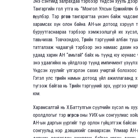
Энэ сэнтийд залрахдаа тэрбээр Үндсэн хууль дээр гар
Тангаргийн гол утга нь “Монгол Улсын Ерөнхийлөгч
өгүүлбэр. Тэр өргөсөн тангарагтаа үнэнч байж чадса
харамсах хүн олон байна. АН-ын дотоод хэрүүл тэ
буруутгаснаараа тэрбээр хэмжээлшгүй их хүсэл,
тавьчихав. Товчхондоо, Төрийн тэргүүний албан ту
татгалзаж чадаагүй тэрбээр энэ намаас дахин нэ
удаад харин АН “амьтай” байх нь түүнд юу юунаас ч
энэ удаагийнх нь үйлдлээр түүнд импичмент үзүүлэх 
Үндсэн хуулийг үлгэрлэн сахих учиртай болохоос 
Гэтэл улс төрийн намын дотоод үйл ажиллагаанд 
түгээж байгаа нь Төрийн тэргүүний эрх, үүргээ ума
юм.
Харамсалтай нь Х.Баттулгын сүүлчийн хүсэл нь хууль
оролдлогыг тэр өнгөрсөн оны УИХ-ын сонгуулиас хойш
АН-ын даргын үүргийг түр орлон гүйцэтгэж байсан Ц
сонгуульд нэр дэвшихийг санаархсан. Улмаар АН-ын