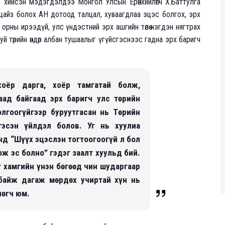
 хийсэн мэдэгдэлдээ Монгол Улсын Ерөнхийлөгч Х.Баттулга
айз болох АН дотоод талцал, хуваагдлаа эцэс болгох, эрх
орны ирээдүй, улс үндэстний эрх ашгийн төлөө нэгдэн нягтрах
уй төрийн өндөр албан тушаалыг үгүйсгэснээс гадна эрх баригч
хоёр дарга, хоёр тамгатай болж,
аад байгаад эрх баригч улс төрийн
лгоогүйгээр буруутгасан нь Төрийн
гэсэн үйлдэл болов. Уг нь хуулиа
нд “Шүүх эцэслэн тогтоогоогүй л бол
ож эс болно” гэдэг заалт хуульд бий.
 хамгийн үнэн бөгөөд чин шударгаар
 байж дагаж мөрдөх учиртай хүн нь
лөгч юм.