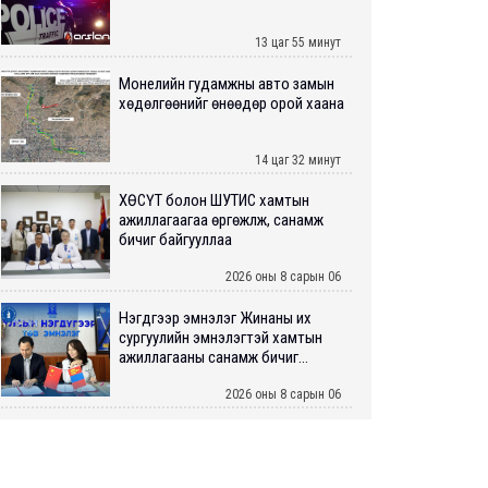
13 цаг 55 минут
Монелийн гудамжны авто замын
хөдөлгөөнийг өнөөдөр орой хаана
14 цаг 32 минут
ХӨСҮТ болон ШУТИС хамтын
ажиллагаагаа өргөжүүлж, санамж
бичиг байгууллаа
2026 оны 8 сарын 06
Нэгдүгээр эмнэлэг Жинаны их
сургуулийн эмнэлэгтэй хамтын
ажиллагааны санамж бичиг...
2026 оны 8 сарын 06
Нийслэлийн ИТХ-аар “Сэлбэ
ухаалаг хот”, агаарын бохирдол
зэрэг асуудлыг хэлэлцэж ...