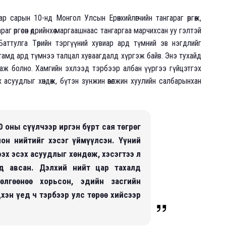
ар сарын 10-нд Монгол Улсын Ерөнхийлөгчийн тангараг өргөж,
г өргөсөн өдрийнхөө маргаашнаас тангаргаа марчихсан уу гэлтэй
 Х.Баттулга Төрийн тэргүүний хувиар ард түмний эв нэгдлийг
тамд ард түмнээ талцал хуваагдалд хүргэж байв. Энэ тухайд
аж болно. Хамгийн эхлээд тэрбээр албан үүргээ гүйцэтгэх
 асуудлыг хөндөж, бүтэн зунжин өвөлжин хуулийн салбарынхан
 оны сүүлчээр иргэн бүрт сая төгрөг
лон нийтийг хэсэг үймүүлсэн. Үүний
эх эсэх асуудлыг хөндөж, хэсэгтээ л
од авсан. Дэлхий нийт цар тахалд
дөлгөөнөө хорьсон, эдийн засгийн
хэн үед ч тэрбээр улс төрөө хийсээр