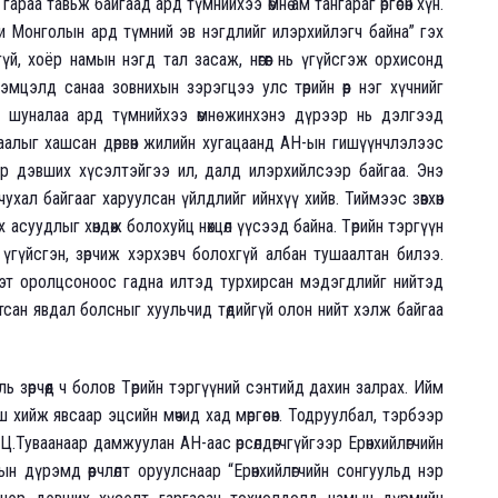
аа тавьж байгаад ард түмнийхээ өмнө ам тангараг өргөсөн хүн.
 би Монголын ард түмний эв нэгдлийг илэрхийлэгч байна” гэх
нгүй, хоёр намын нэгд тал засаж, нөгөөг нь үгүйсгэж орхисонд
мцэлд санаа зовнихын зэрэгцээ улс төрийн өөр нэг хүчнийг
 шуналаа ард түмнийхээ өмнө жинхэнэ дүрээр нь дэлгээд
шаалыг хашсан дөрвөн жилийн хугацаанд АН-ын гишүүнчлэлээс
р дэвших хүсэлтэйгээ ил, далд илэрхийлсээр байгаа. Энэ
ухал байгааг харуулсан үйлдлийг ийнхүү хийв. Тиймээс зөвхөн
асуудлыг хөндөж болохуйц нөхцөл үүсээд байна. Төрийн тэргүүн
үгүйсгэн, зөрчиж хэрхэвч болохгүй албан тушаалтан билээ.
хэт оролцсоноос гадна илтэд турхирсан мэдэгдлийг нийтэд
ртсан явдал болсныг хуульчид төдийгүй олон нийт хэлж байгаа
 зөрчөөд ч болов Төрийн тэргүүний сэнтийд дахин залрах. Ийм
 хийж явсаар эцсийн мөчид хад мөргөсөн. Тодруулбал, тэрбээр
.Туваанаар дамжуулан АН-аас өрсөлдөгчгүйгээр Ерөнхийлөгчийн
 дүрэмд өөрчлөлт оруулснаар “Ерөнхийлөгчийн сонгуульд нэр