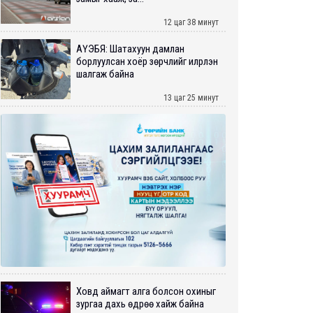
12 цаг 38 минут
АҮЭБЯ: Шатахуун дамлан
борлуулсан хоёр зөрчлийг илрүүлэн
шалгаж байна
13 цаг 25 минут
Ховд аймагт алга болсон охиныг
зургаа дахь өдрөө хайж байна