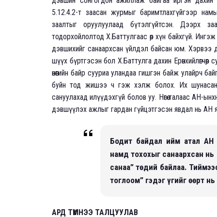
дэвшин сонгогдон ажиллаж байгаа иргэн дахин
5.12.4.2-т заасан журмыг баримтлахгүйгээр на
заалтыг оруулуулаад бүтэлгүйтсэн. Дээрх заа
тодорхойлолтод Х.Баттулгаас өөр хүн байхгүй. Ингэж АН
дэвшихийг санаархсан үйлдэл байсан юм. Хэрвээ 
шүүх бүртгэсэн бол Х.Баттулга дахин Ерөнхийлөгчөөр с
өнөөгийн байр сууриа уландаа гишгэн байж улайрч бай
буйн тод жишээ ч гэж хэлж болох. Их шунасан 
сануулахад илүүдэхгүй болов уу. Нөгөө талаас АН-ынхны
дэвшүүлэх ажлыг гардан гүйцэтгэсэн явдал нь АН я
Бодит байдал ийм атал АН 
намд тохохыг санаархсан нь 
санаа” төдий байлаа. Тиймээ
тоглоом” гэдэг үгийг өөрт нь
АРД ТҮМНЭЭ ТАЛЦУУЛАВ