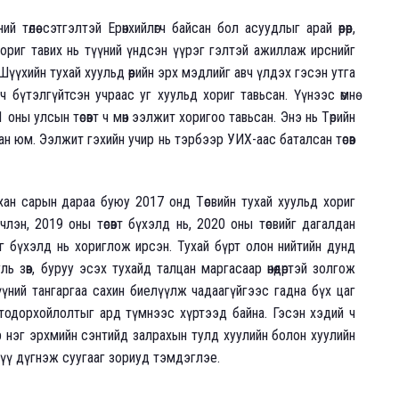
төлөө сэтгэлтэй Ерөнхийлөгч байсан бол асуудлыг арай өөрөөр,
 хориг тавих нь түүний үндсэн үүрэг гэлтэй ажиллаж ирснийг
Шүүхийн тухай хуульд өөрийн эрх мэдлийг авч үлдэх гэсэн утга
ч бүтэлгүйтсэн учраас уг хуульд хориг тавьсан. Үүнээс өмнө
 оны улсын төсөвт ч мөн ээлжит хоригоо тавьсан. Энэ нь Төрийн
ан юм. Ээлжит гэхийн учир нь тэрбээр УИХ-аас баталсан төсөв
гуравхан сарын дараа буюу 2017 онд Төсвийн тухай хуульд хориг
члэн, 2019 оны төсөвт бүхэлд нь, 2020 оны төсвийг дагалдан
йг бүхэлд нь хориглож ирсэн. Тухай бүрт олон нийтийн дунд
ь зөв, буруу эсэх тухайд талцан маргасаар өнөөдөртэй золгож
гүүний тангаргаа сахин биелүүлж чадаагүйгээс гадна бүх цаг
эх тодорхойлолтыг ард түмнээс хүртээд байна. Гэсэн хэдий ч
р нэг эрхмийн сэнтийд залрахын тулд хуулийн болон хуулийн
үү дүгнэж суугааг зориуд тэмдэглэе.