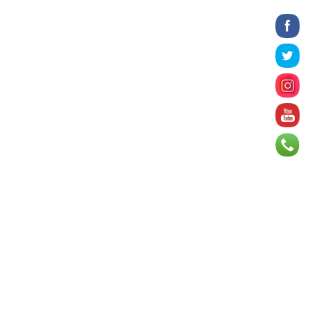
2026 оны 8 сарын 06
БИЧЛЭГ: Завьт эргүүлүүд голд живж
байсан иргэнийг аврав
2026 оны 8 сарын 06
Нэгдүгээр хорооллын арын
автозамыг өнөөдөр 23:00 цагаас
хаана
2026 оны 8 сарын 06
Д.Амарбаясгалан: Шатахууны
хомдсол бол өөрөө төрийн
бодлогын хомсдол
2026 оны 8 сарын 06
АИ-92 авто бензиний үнэ 2840
төгрөг болж, өмнөх оны мөн үеэс 9.7
хувиар, өмнөх са...