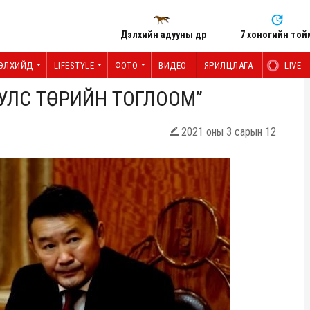
Дэлхийн адууны өдөр
7 хоногийн той
ЭЛХИЙД
LIFESTYLE
ФОТО
ВИДЕО
ЯРИЛЦЛАГА
LIVE
а “УЛС ТӨРИЙН ТОГЛООМ”
2021 оны 3 сарын 12
