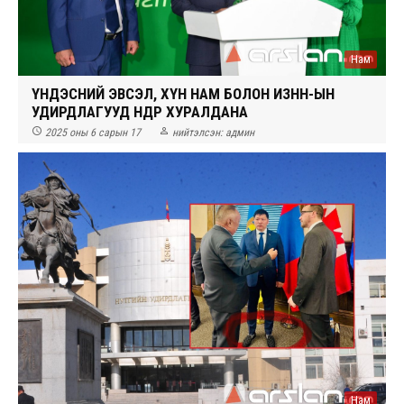
Нам
ҮНДЭСНИЙ ЭВСЭЛ, ХҮН НАМ БОЛОН ИЗНН-ЫН
УДИРДЛАГУУД ӨНӨӨДӨР ХУРАЛДАНА


2025 оны 6 сарын 17
нийтэлсэн:
админ
Нам