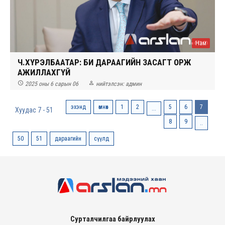
Нам
Ч.ХҮРЭЛБААТАР: БИ ДАРААГИЙН ЗАСАГТ ОРЖ
АЖИЛЛАХГҮЙ


2025 оны 6 сарын 06
нийтэлсэн:
админ
эхэнд
өмнөх
1
2
5
6
7
...
Хуудас 7 - 51
8
9
..
50
51
дараагийн
сүүлд
Сурталчилгаа байрлуулах