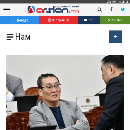
DESKTOP
|
MOBILE
Өнөөдөр
08 сарын 08
18°C
3593.87
₮
Нам
