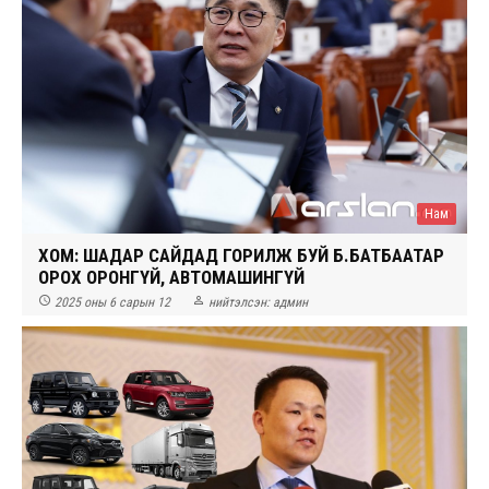
Нам
ХОМ: ШАДАР САЙДАД ГОРИЛЖ БУЙ Б.БАТБААТАР
ОРОХ ОРОНГҮЙ, АВТОМАШИНГҮЙ


2025 оны 6 сарын 12
нийтэлсэн:
админ