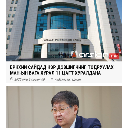
Нам
ЕРӨНХИЙ САЙДАД НЭР ДЭВШИГЧИЙГ ТОДРУУЛАХ
МАН-ЫН БАГА ХУРАЛ 11 ЦАГТ ХУРАЛДАНА


2025 оны 6 сарын 09
нийтэлсэн:
админ