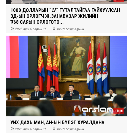
1000 ДОЛЛАРЫН “LV“ ГУТАЛТАЙГАА ГАЙХУУЛСАН
ЗД-ЫН ОРЛОГЧ Ж.ЗАНАБАЗАР ЖИЛИЙН
₮68 САЯЫН ОРЛОГОТО...


2025 оны 6 сарын 16
нийтэлсэн:
админ
Нам
УИХ ДАХЬ МАН, АН-ЫН БҮЛЭГ ХУРАЛДАНА


2025 оны 6 сарын 16
нийтэлсэн:
админ