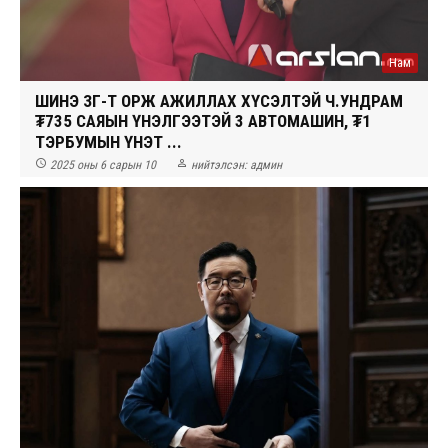
Нам
ШИНЭ ЗГ-Т ОРЖ АЖИЛЛАХ ХҮСЭЛТЭЙ Ч.УНДРАМ
₮735 САЯЫН ҮНЭЛГЭЭТЭЙ 3 АВТОМАШИН, ₮1
ТЭРБУМЫН ҮНЭТ ...


2025 оны 6 сарын 10
нийтэлсэн:
админ