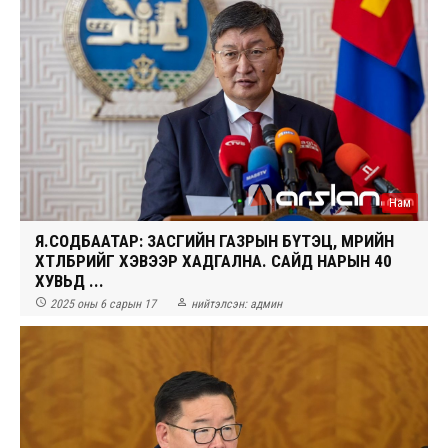
Нам
Я.СОДБААТАР: ЗАСГИЙН ГАЗРЫН БҮТЭЦ, МӨРИЙН
ХӨТӨЛБӨРИЙГ ХЭВЭЭР ХАДГАЛНА. САЙД НАРЫН 40
ХУВЬД Ө...


2025 оны 6 сарын 17
нийтэлсэн:
админ