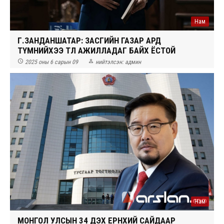
Нам
Г.ЗАНДАНШАТАР: ЗАСГИЙН ГАЗАР АРД
ТҮМНИЙХЭЭ ТӨЛӨӨ АЖИЛЛАДАГ БАЙХ ЁСТОЙ


2025 оны 6 сарын 09
нийтэлсэн:
админ
Нам
МОНГОЛ УЛСЫН 34 ДЭХ ЕРӨНХИЙ САЙДААР