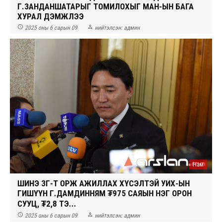
Г.ЗАНДАНШАТАРЫГ ТОМИЛОХЫГ МАН-ЫН БАГА
ХУРАЛ ДЭМЖЛЭЭ


2025 оны 6 сарын 09
нийтэлсэн:
админ
Нам
ШИНЭ ЗГ-Т ОРЖ АЖИЛЛАХ ХҮСЭЛТЭЙ УИХ-ЫН
ГИШҮҮН Г.ДАМДИННЯМ ₮975 САЯЫН НЭГ ОРОН
СУУЦ, ₮2,8 ТЭ...


2025 оны 6 сарын 09
нийтэлсэн:
админ