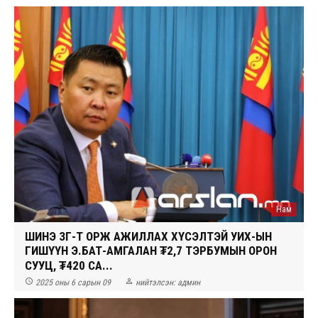
Нам
ШИНЭ ЗГ-Т ОРЖ АЖИЛЛАХ ХҮСЭЛТЭЙ УИХ-ЫН
ГИШҮҮН Э.БАТ-АМГАЛАН ₮2,7 ТЭРБУМЫН ОРОН
СУУЦ, ₮420 СА...


2025 оны 6 сарын 09
нийтэлсэн:
админ