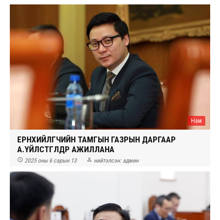
Нам
ЕРӨНХИЙЛӨГЧИЙН ТАМГЫН ГАЗРЫН ДАРГААР
А.ҮЙЛСТӨГӨЛДӨР АЖИЛЛАНА


2025 оны 6 сарын 13
нийтэлсэн:
админ