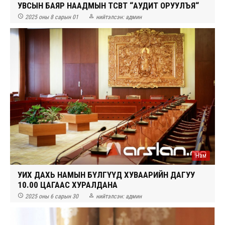
УВСЫН БАЯР НААДМЫН ТӨСӨВТ “АУДИТ ОРУУЛЪЯ“


2025 оны 8 сарын 01
нийтэлсэн:
админ
Нам
УИХ ДАХЬ НАМЫН БҮЛГҮҮД ХУВААРИЙН ДАГУУ
10.00 ЦАГААС ХУРАЛДАНА


2025 оны 6 сарын 30
нийтэлсэн:
админ