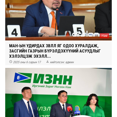
Нам
МАН-ЫН УДИРДАХ ЗӨВЛӨЛ ЯГ ОДОО ХУРАЛДАЖ,
ЗАСГИЙН ГАЗРЫН БҮРЭЛДЭХҮҮНИЙ АСУУДЛЫГ
ХЭЛЭЛЦЭЖ ЭХЭЛЛ...


2025 оны 6 сарын 17
нийтэлсэн:
админ