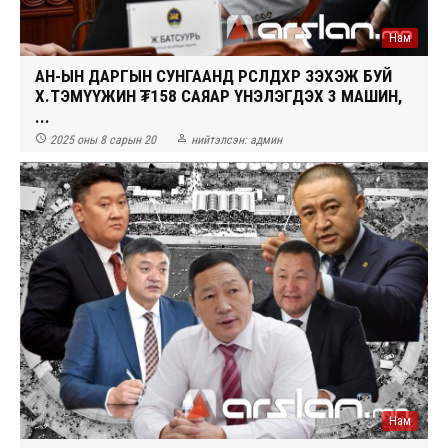
Нам
АН-ЫН ДАРГЫН СУНГААНД ӨРСӨЛДӨХӨӨР ЗЭХЭЖ БУЙ
Х.ТЭМҮҮЖИН ₮158​​​​​​​ САЯАР ҮНЭЛЭГДЭХ 3 МАШИН,
...


2025 оны 8 сарын 20
нийтэлсэн:
админ
Нам