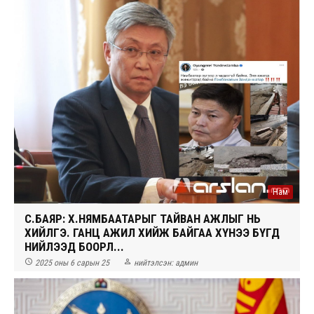
Нам
С.БАЯР: Х.НЯМБААТАРЫГ ТАЙВАН АЖЛЫГ НЬ
ХИЙЛГЭ. ГАНЦ АЖИЛ ХИЙЖ БАЙГАА ХҮНЭЭ БҮГД
НИЙЛЭЭД БООРЛ...


2025 оны 6 сарын 25
нийтэлсэн:
админ