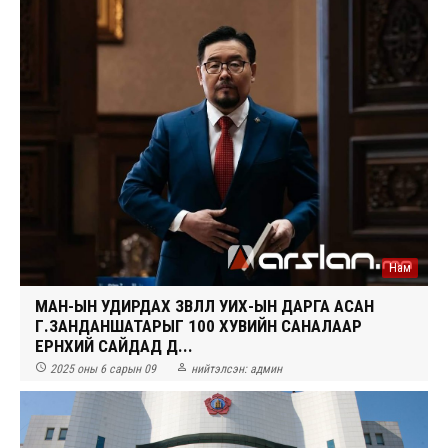
Нам
МАН-ЫН УДИРДАХ ЗӨВЛӨЛ УИХ-ЫН ДАРГА АСАН
Г.ЗАНДАНШАТАРЫГ 100 ХУВИЙН САНАЛААР
ЕРӨНХИЙ САЙДАД Д...


2025 оны 6 сарын 09
нийтэлсэн:
админ