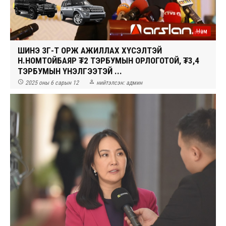
Нам
ШИНЭ ЗГ-Т ОРЖ АЖИЛЛАХ ХҮСЭЛТЭЙ
Н.НОМТОЙБАЯР ₮2 ТЭРБУМЫН ОРЛОГОТОЙ, ₮3,4
ТЭРБУМЫН ҮНЭЛГЭЭТЭЙ ...


2025 оны 6 сарын 12
нийтэлсэн:
админ