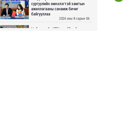
сургуулийн эмнэлэгтэй хамтын
ажиллагааны санамж бичиг
байгууллаа
2026 оны 8 сарын 06
Нийслэлийн ИТХ-аар “Сэлбэ
ухаалаг хот”, агаарын бохирдол
зэрэг асуудлыг хэлэлцэж байна
2026 оны 8 сарын 06
БИЧЛЭГ: Завьт эргүүлүүд голд
LIVE
живж байсан иргэнийг аврав
2026 оны 8 сарын 06
Нэгдүгээр хорооллын арын
автозамыг өнөөдөр 23:00 цагаас
хаана
2026 оны 8 сарын 06
Д.Амарбаясгалан: Шатахууны
хомдсол бол өөрөө төрийн