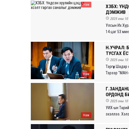
Нам
ХЗБХ: ҮН
ДЭМЖИВ

2025 оны 10 
Улсын Их Хур
14 цаг 53 мину
Н.УЧРАЛ: 
ТУСГАХ ЁС

2025 оны 10 
Тэргүүн Шада
Тэрээр "МАН-ын
Нам
Г.ЗАНДАН
ОРДОНД Б

2025 оны 10 
УИХ-ын Төрий
эхэллээ. Хэлэ
Нам