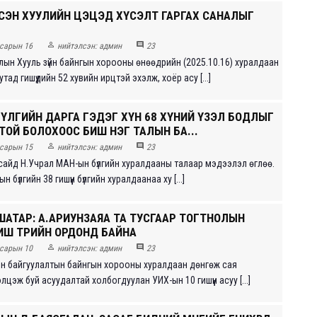
ДСЭН ХУУЛИЙН ЦЭЦЭД ХҮСЭЛТ ГАРГАХ САНАЛЫГ


сарын 16
нийтэлсэн:
админ
23
лын Хууль зүйн байнгын хорооны өнөөдрийн (2025.10.16) хуралдаан
тад гишүүдийн 52 хувийн ирцтэй эхэлж, хоёр асу [...]
БҮЛГИЙН ДАРГА ГЭДЭГ ХҮН 68 ХҮНИЙ ҮЗЭЛ БОДЛЫГ
ТОЙ БОЛОХООС БИШ НЭГ ТАЛЫН БА...


сарын 15
нийтэлсэн:
админ
23
р сайд Н.Учрал МАН-ын бүлгийн хуралдааны талаар мэдээлэл өглөө.
 бүлгийн 38 гишүүн бүлгийн хуралдаанаа ху [...]
ШАТАР: А.АРИУНЗАЯА ТА ТУСГААР ТОГТНОЛЫН
ИШ ТӨРИЙН ОРДОНД БАЙНА


сарын 10
нийтэлсэн:
админ
23
н байгуулалтын байнгын хорооны хуралдаан дөнгөж сая
лцэж буй асуудалтай холбогдуулан УИХ-ын 10 гишүүн асуу [...]