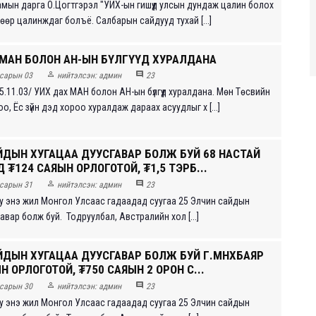
мын дарга О.Цогтгэрэл "УИХ-ын гишүүд улсын дундаж цалин болох
гөөр цалинждаг болъё. Салбарын сайдууд тухай [...]
 МАН БОЛОН АН-ЫН БҮЛГҮҮД ХУРАЛДАНА


сарын 03
нийтэлсэн:
админ
23
.11.03/ УИХ дах МАН болон АН-ын бүлгүүд хуралдана. Мөн Төсвийн
о, Ёс зүйн дэд хороо хуралдаж дараах асуудлыг х [...]
ЙДЫН ХУГАЦАА ДУУСГАВАР БОЛЖ БУЙ 68 НАСТАЙ
 ₮124 САЯЫН ОРЛОГОТОЙ, ₮1,5 ТЭРБ...


сарын 31
нийтэлсэн:
админ
23
у энэ жил Монгол Улсаас гадаадад суугаа 25 Элчин сайдын
авар болж буй. Тодруулбал, Австралийн хол [...]
ЙДЫН ХУГАЦАА ДУУСГАВАР БОЛЖ БУЙ Г.МӨНХБАЯР
Н ОРЛОГОТОЙ, ₮750 САЯЫН 2 ОРОН С...


сарын 30
нийтэлсэн:
админ
23
у энэ жил Монгол Улсаас гадаадад суугаа 25 Элчин сайдын