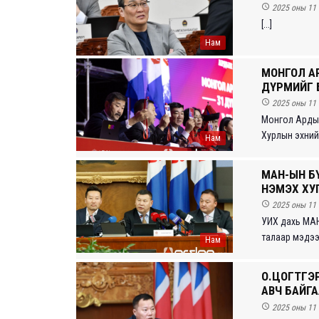

2025 оны 11 
[...]
Нам
МОНГОЛ А
ДҮРМИЙГ 

2025 оны 11 
Монгол Ардын
Хурлын эхний 
Нам
МАН-ЫН Б
НЭМЭХ ХУ

2025 оны 11 
УИХ дахь МАН
талаар мэдээл
Нам
О.ЦОГТГЭ
АВЧ БАЙГА

2025 оны 11 