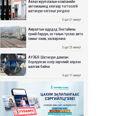
Аялал жуулчлалын компанийн
автомашинд хязгаар тогтоолгүй
шатахуун олгохыг үүрэгдлээ
3 цаг 21 минут
Амралтын өдрүүдэд Энхтайвны
гүүрний баруун, зүүн талын туслах авто
замыг хааж, засварлана
3 цаг 25 минут
АҮЭБЯ: Шатахуун дамлан
борлуулсан хоёр зөрчлийг илрүүлэн
шалгаж байна
4 цаг 11 минут