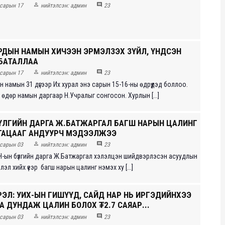


сарын 17
нийтэлсэн:
админ
23
РДЫН НАМЫН ХИЧЭЭН ЭРМЭЛЗЭХ ЗҮЙЛ, ҮНДСЭН
БАТАЛЛАА


сарын 17
нийтэлсэн:
админ
23
 намын 31 дүгээр Их хурал энэ сарын 15-16-ны өдрүүдэд боллоо.
өдөр намын даргаар Н.Учралыг сонгосон. Хурлын [...]
ҮЛГИЙН ДАРГА Ж.БАТЖАРГАЛ БАГШ НАРЫН ЦАЛИНГ
ГАЦААГ АНДУУРЧ МЭДЭЭЛЖЭЭ


сарын 03
нийтэлсэн:
админ
23
-ын бүлгийн дарга Ж.Батжаргал хэлэлцэн шийдвэрлэсэн асуудлын
эл хийх үеэр багш нарын цалинг нэмэх ху [...]
РЭЛ: УИХ-ЫН ГИШҮҮД, САЙД НАР НЬ ИРГЭДИЙНХЭЭ
А ДУНДАЖ ЦАЛИН БОЛОХ ₮2.7 САЯАР...


сарын 03
нийтэлсэн:
админ
23