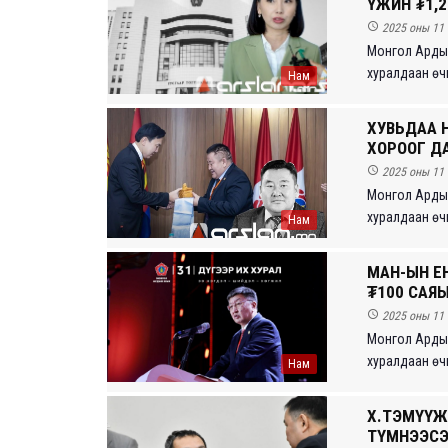
ҮЖИН ₮1,2

2025 оны 11 
Монгол Ардын
хуралдаан өчи
Нам
ХУВЬДАА 
ХОРООГ ДА

2025 оны 11 
Монгол Ардын
хуралдаан өчи
Нам
МАН-ЫН Е
₮100 САЯЫ

2025 оны 11 
Монгол Ардын
хуралдаан өчи
Нам
Х.ТЭМҮҮЖ
ТҮМНЭЭСЭ