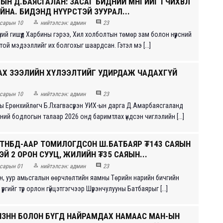
ЫН Д.БАЯСГАЛАН: ЗАСАГ БИДНИЙ МӨНГИЙГ ӨГЧИХВӨЛ
ЙНА. БИДЭНД НҮҮРСТЭЙ ЗУУРАЛ...


сарын 10
нийтэлсэн:
админ
23
хий гишүүд Харбины гэрээ, Хил холболтын төмөр зам болон нүүрсний
той мэдээллийг их болгохыг шаардсан. Гэтэл мэ [...]
 ЗАХ ЗЭЭЛИЙН ХҮЛЭЭЛТИЙГ УДИРДАЖ ЧАДАХГҮЙ


сарын 10
нийтэлсэн:
админ
23
 Ерөнхийлөгч Б.Лхагвасүрэн УИХ-ын дарга Д.Амарбаясгаланд
ий бодлогын талаар 2026 онд баримтлах үндсэн чиглэлийн [...]
Ы ТНБД-ААР ТОМИЛОГДСОН Ш.БАТБАЯР ₮143 САЯЫН
Й 2 ОРОН СУУЦ, ЖИЛИЙН ₮35 САЯЫН...


сарын 01
нийтэлсэн:
админ
23
н, уур амьсгалын өөрчлөлтийн яамны Төрийн нарийн бичгийн
үргийг түр орлон гүйцэтгэгчээр Шүрэнчулууны Батбаярыг [...]
 ИЗНН БОЛОН БҮГД НАЙРАМДАХ НАМААС МАН-ЫН