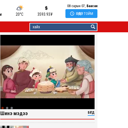
08 сарын 07,
Баасан

ӨНӨӨДӨР ТОЙМ
м
20°C
3593.93
₮
Шинэ мэдээ
БҮГД