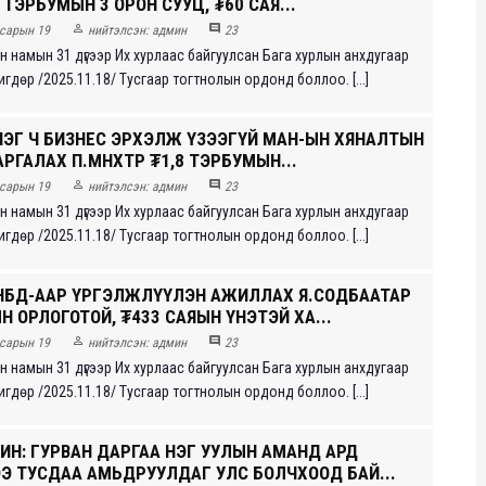
 ТЭРБУМЫН 3 ОРОН СУУЦ, ₮60 САЯ...


сарын 19
нийтэлсэн:
админ
23
 намын 31 дүгээр Их хурлаас байгуулсан Бага хурлын анхдугаар
гдөр /2025.11.18/ Тусгаар тогтнолын ордонд боллоо. [...]
НЭГ Ч БИЗНЕС ЭРХЭЛЖ ҮЗЭЭГҮЙ МАН-ЫН ХЯНАЛТЫН
РГАЛАХ П.МӨНХТӨР ₮1,8 ТЭРБУМЫН...


сарын 19
нийтэлсэн:
админ
23
 намын 31 дүгээр Их хурлаас байгуулсан Бага хурлын анхдугаар
гдөр /2025.11.18/ Тусгаар тогтнолын ордонд боллоо. [...]
НБД-ААР ҮРГЭЛЖЛҮҮЛЭН АЖИЛЛАХ Я.СОДБААТАР
Н ОРЛОГОТОЙ, ₮433 САЯЫН ҮНЭТЭЙ ХА...


сарын 19
нийтэлсэн:
админ
23
 намын 31 дүгээр Их хурлаас байгуулсан Бага хурлын анхдугаар
гдөр /2025.11.18/ Тусгаар тогтнолын ордонд боллоо. [...]
ИН: ГУРВАН ДАРГАА НЭГ УУЛЫН АМАНД АРД
Э ТУСДАА АМЬДРУУЛДАГ УЛС БОЛЧХООД БАЙ...