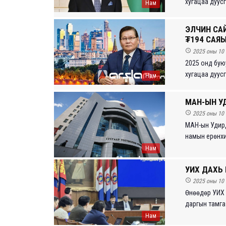
хугацаа дуусг
Нам
ЭЛЧИН СА
₮194 САЯЫ

2025 оны 10 
2025 онд бую
хугацаа дуусг
Нам
МАН-ЫН УД

2025 оны 10 
МАН-ын Удирд
намын ерөнхий
Нам
УИХ ДАХЬ

2025 оны 10 
Өнөөдөр УИХ 
даргын тамга 
Нам