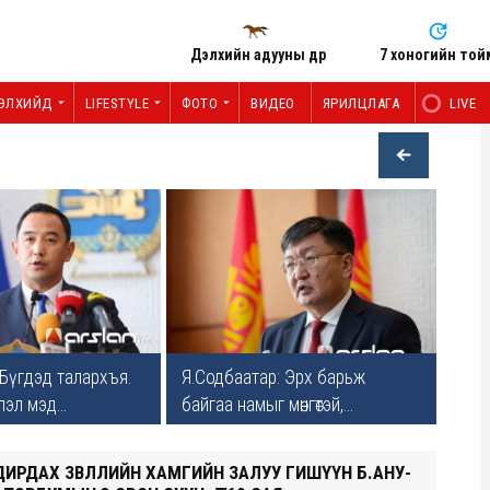
Дэлхийн адууны өдөр
7 хоногийн той
ЭЛХИЙД
LIFESTYLE
ФОТО
ВИДЕО
ЯРИЛЦЛАГА
LIVE
 Бүгдэд талархъя.
Я.Содбаатар: Эрх барьж
эл мэд...
байгаа намыг мөнгөтэй,...
ИРДАХ ЗӨВЛӨЛИЙН ХАМГИЙН ЗАЛУУ ГИШҮҮН Б.АНУ-