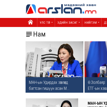
УЛС ТӨР
ЭДИЙН ЗАСАГ
НИЙГЭМ
Д
Нам

МАН-ын Удирдах зөвлөлд
Ө.Золбаяр:
багтсан гишүүн асан М....
ЕТГ-ын хэвл
МАН-ЫН УД