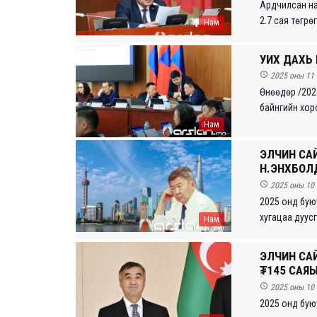
Ардчилсан на
2.7 сая төгрө
Нам
УИХ ДАХЬ

2025 оны 11 
Өнөөдөр /2025
байнгийн хоро
Нам
ЭЛЧИН СА
Н.ЭНХБОЛД

2025 оны 10 
2025 онд бую
хугацаа дуусг
Нам
ЭЛЧИН СА
₮145 САЯЫ

2025 оны 10 
2025 онд бую