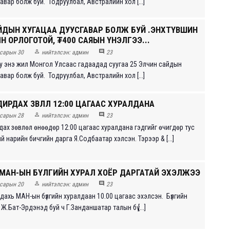
авар болж буй. Тодруулбал, Австралийн хол [...]
ЙДЫН ХУГАЦАА ДУУСГАВАР БОЛЖ БУЙ Ө.ЭНХТҮВШИН
Н ОРЛОГОТОЙ, ₮400 САЯЫН ҮНЭЛГЭЭ...


сарын 30
нийтэлсэн:
админ
23
у энэ жил Монгол Улсаас гадаадад суугаа 25 Элчин сайдын
авар болж буй. Тодруулбал, Австралийн хол [...]
ИРДАХ ЗӨВЛӨЛ 12:00 ЦАГААС ХУРАЛДАНА


сарын 28
нийтэлсэн:
админ
23
ах зөвлөл өнөөдөр 12:00 цагаас хуралдана гэдгийг өчигдөр тус
 нарийн бичгийн дарга Я.Содбаатар хэлсэн. Тэрээр & [...]
 МАН-ЫН БҮЛГИЙН ХУРАЛ ХОЁР ДАРГАТАЙ ЭХЭЛЖЭЭ


сарын 20
нийтэлсэн:
админ
23
дахь МАН-ын бүлгийн хуралдаан 10.00 цагаас эхэлсэн. Бүлгийн
Ж.Бат-Эрдэнэд буй ч Г.Занданшатар талын бү [...]