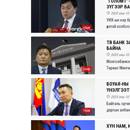
“ГОЛОМТ”-
ЗҮГЭЭР БА

2025 оны 10 
УИХ-ын нэр бү
үнэтэй холбоо
Нам
ТӨВ БАНК
БАЙНА

2025 оны 10 
Монголбанкны
Төрөөс Мөнгөн
Нам
БОУАӨЯ-Н
ҮНЭЛГЭЭТЭ

2025 оны 10 
Байгаль орчи
даргын албан ү
Нам
ХҮН НАМ,