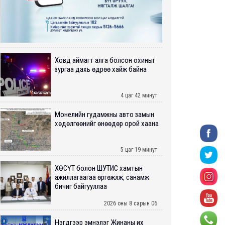
Ховд аймагт алга болсон охиныг
зургаа дахь өдрөө хайж байна
4 цаг 42 минут
Монелийн гудамжны авто замын
хөдөлгөөнийг өнөөдөр орой хаана
5 цаг 19 минут
ХӨСҮТ болон ШУТИС хамтын
ажиллагаагаа өргөжүүлж, санамж
бичиг байгууллаа
2026 оны 8 сарын 06
Нэгдүгээр эмнэлэг Жинаны их