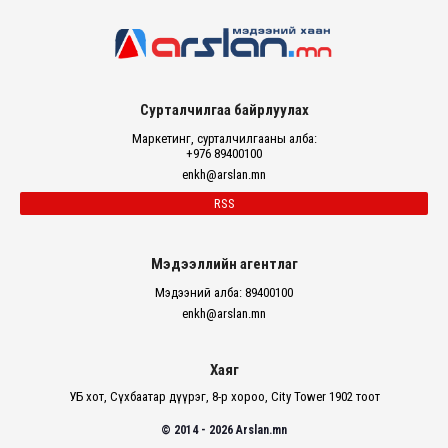
Сурталчилгаа байрлуулах
Маркетинг, сурталчилгааны алба:
+976 89400100
enkh@arslan.mn
RSS
Мэдээллийн агентлаг
Мэдээний алба: 89400100
enkh@arslan.mn
Хаяг
УБ хот, Сүхбаатар дүүрэг, 8-р хороо, City Tower 1902 тоот
© 2014 - 2026 Arslan.mn