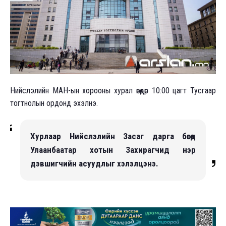
Нийслэлийн МАН-ын хорооны хурал өнөөдөр 10:00 цагт Тусгаар
тогтнолын ордонд эхэлнэ.
Хурлаар Нийслэлийн Засаг дарга бөгөөд
Улаанбаатар хотын Захирагчид нэр
дэвшигчийн асуудлыг хэлэлцэнэ.