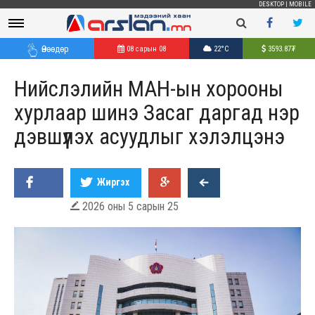
DESKTOP
|
MOBILE
Өнөөдөр
08 сарын 08
22°C
3593.87
₮
Нийслэлийн МАН-ын хорооны
хурлаар шинэ Засаг даргад нэр
дэвшүүлэх асуудлыг хэлэлцэнэ
Жиргэх
2026 оны 5 сарын 25
