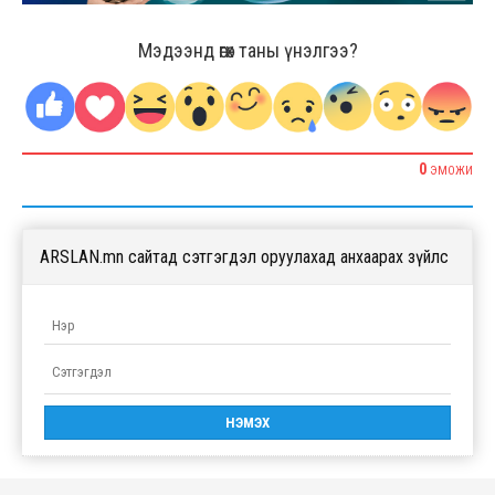
Мэдээнд өгөх таны үнэлгээ?
0
ЭМОЖИ
ARSLAN.mn сайтад сэтгэгдэл оруулахад анхаарах зүйлс