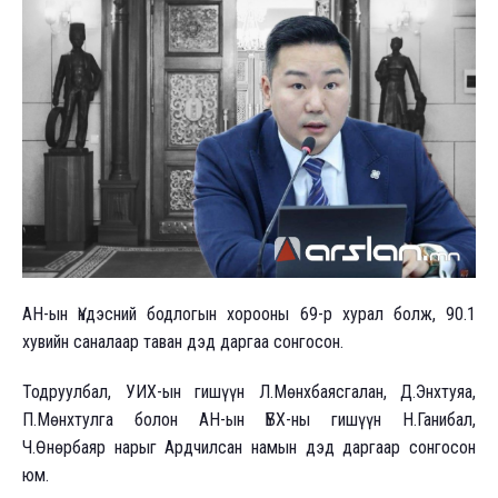
АН-ын Үндэсний бодлогын хорооны 69-р хурал болж, 90.1
хувийн саналаар таван дэд даргаа сонгосон.
Тодруулбал, УИХ-ын гишүүн Л.Мөнхбаясгалан, Д.Энхтуяа,
П.Мөнхтулга болон АН-ын ҮБХ-ны гишүүн Н.Ганибал,
Ч.Өнөрбаяр нарыг Ардчилсан намын дэд даргаар сонгосон
юм.