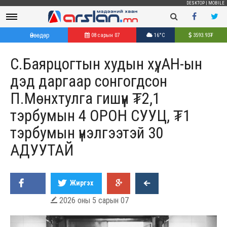
DESKTOP
|
MOBILE
Өнөөдөр
08 сарын 07
16°C
3593.93
₮
С.Баярцогтын худын хүү, АН-ын
дэд даргаар сонгогдсон
П.Мөнхтулга гишүүн ₮2,1
тэрбумын 4 ОРОН СУУЦ, ₮1
тэрбумын үнэлгээтэй 30
АДУУТАЙ
Жиргэх
2026 оны 5 сарын 07
