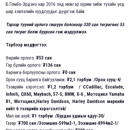
Б.Гомбо-Эрдэнэ нар 2016 онд нижгэр хурим хийж тухайн үед
шар хэвлэлийн хуудсуудыг дүүргэж байв.
Тэрээр түүний орлого гишүүн болсноор 330 сая төгрөгөөс 53
сая төгрөг болж буурсан гэж мэдүүлжээ.
Тэрбээр мэдүүлэгтээ:
Өөрийн орлого:
₮53 сая
Гэр бүлийн орлого:
₮136 сая
Хөрөнгө борлуулсны орлого:
₮0 сая
Орон сууц барилга байгууламж:
₮2,1 тэрбум
/Орон сууц-4/
Тээврийн хэрэгсэл
: ₮1,2 тэрбум / СCadillac, Escalade,
Infiniti, QX60, Maybach, 57-S, BMW, X-6 , Мотоцикл Yamaha
R1, Мотоцикл,Harley Davidson, Harley Davidson маркийн
нийт 6 тээврийн хэрэгсэлтэй/
Мал аж ахуй
: ₮1 тэрбум /Хурдан удмын адуу-30/
Газар:
₮700 сая /Эзэмших-599м2-1, Эзэмших-8994м2-1/