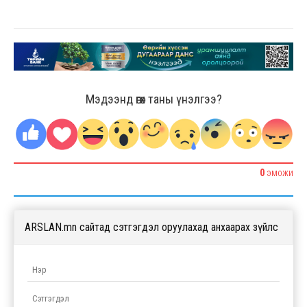
Мэдээнд өгөх таны үнэлгээ?
0
ЭМОЖИ
ARSLAN.mn сайтад сэтгэгдэл оруулахад анхаарах зүйлс