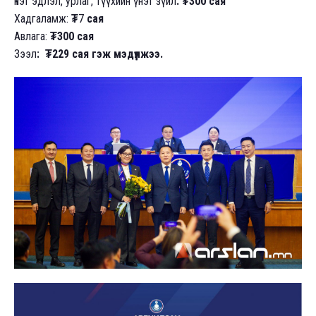
Үнэт эдлэл, урлаг, түүхийн үнэт зүйл
:
₮300 сая
Хадгаламж:
₮
7
сая
Авлага:
₮300 сая
Зээл
: ₮229 сая гэж мэдүүлжээ.