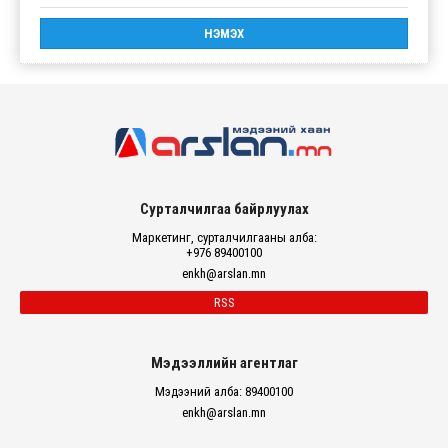
Сурталчилгаа байрлуулах
Маркетинг, сурталчилгааны алба:
+976 89400100
enkh@arslan.mn
RSS
Мэдээллийн агентлаг
Мэдээний алба: 89400100
enkh@arslan.mn