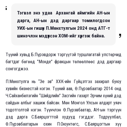
Тэгвэл энэ удаа Архангай аймгийн АН-ын
дарга,
АН-ын дэд даргаар томилогдсон
УИХ-ын гишүүн П.Мөнхтулгын 2024 онд АТГ-т
шинэчлэн мэдүүлсэн ХОМ-ийг хүргэж байна.
Түүний хувьд Б.Пүрэвдорж тэргүүтэй туршлагатай улстөрчид
багтдаг бөгөөд "Монде" фракцын төлөөллөөс дэд даргаар
сонгогджээ.
П.Мөнхтулга нь “Эе эв” ХХК-ийн Гүйцэтгэх захирал буюу
хувийн бизнестэй нэгэн. Түүний аав, Ө.Пүрэвбаатар 2014 онд
Ч.Сайханбилэгийн “Шийдлийн” Засгийн газарт Эрчим хүний дэд
сайдын албыг хашиж байсан. Мөн Монгол Улсын алдарт уяач
тодотголтой нэгэн. Түүнчлэн Ө.Пүрэвбаатар, АН-ын тэргүүн
дэд дарга С.Баярцогттой худууд гэгддэг. Тодруулбал,
Ө.Пүрэвбаатарын охин П.Оюунтөгс, С.Баярцогтын хүү