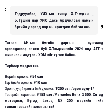
Тодруулбал, УИХ-ын гишүүн Х.Тэмүүжин ,
Б.Түвшин нар УИХ дахь Ардчилсан намын
бүлгийн даргад нэр нь яригдаж байгаа аж.
Тэгвэл АН-ын бүлгийн даргын сунгаанд
өрсөлдөхөөр зэхэж буй Х.Тэмүүжингийн 2024 онд АТГ-т
шинэчлэн мэдүүлсэн ХОМ-ийг хүргэж байна.
Тэрбээр мэдүүлэгтээ:
Өөрийн орлого:
₮54 сая
Гэр бүлийн орлого:
₮10 сая
Орон сууц барилга байгууламж:
₮200 сая /орон сууц-1/
Тээврийн хэрэгсэл:
₮158 сая /Mercedes Benz G 500, Хятад
мотоцикл, Бүргэд, Lexus, NX 200 маркийн нийт
гурван тээврийн хэрэгсэлтэй