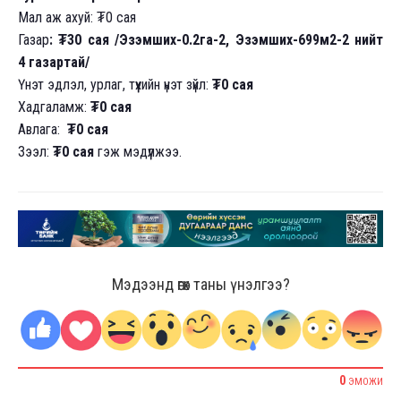
Мал аж ахуй: ₮0 сая
Газар
: ₮30 сая /Эзэмших-0.2га-2, Эзэмших-699м2-2 нийт
4 газартай/
Үнэт эдлэл, урлаг, түүхийн үнэт зүйл:
₮0 сая
Хадгаламж:
₮0 сая
Авлага:
₮0 сая
Зээл:
₮0 сая
гэж мэдүүлжээ.
Мэдээнд өгөх таны үнэлгээ?
0
ЭМОЖИ