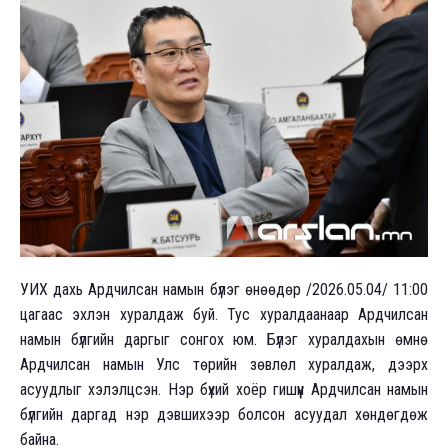
УИХ дахь Ардчилсан намын бүлэг өнөөдөр /2026.05.04/ 11:00
цагаас эхлэн хуралдаж буй. Тус хуралдаанаар Ардчилсан
намын бүлгийн даргыг сонгох юм. Бүлэг хуралдахын өмнө
Ардчилсан намын Улс төрийн зөвлөл хуралдаж, дээрх
асуудлыг хэлэлцсэн. Нэр бүхий хоёр гишүүн Ардчилсан намын
бүлгийн даргад нэр дэвшихээр болсон асуудал хөндөгдөж
байна.