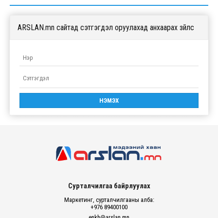
ARSLAN.mn сайтад сэтгэгдэл оруулахад анхаарах зүйлс
Сурталчилгаа байрлуулах
Маркетинг, сурталчилгааны алба:
+976 89400100
enkh@arslan.mn