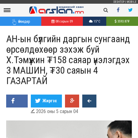
DESKTOP
|
MOBILE
Өнөөдөр
08 сарын 09
15°C
3593.87
₮
АН-ын бүлгийн даргын сунгаанд
өрсөлдөхөөр зэхэж буй
Х.Тэмүүжин ₮158​​​​​​​ саяар үнэлэгдэх
3 МАШИН, ₮30 саяын 4
ГАЗАРТАЙ
Жиргэх
2026 оны 5 сарын 04
