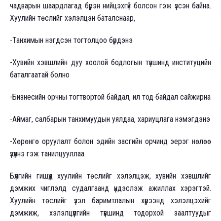
чадварын шаардлагад бүрэн нийцэхгүй болсон гэж үзсэн байна.
Хуулийн төслийг хэлэлцэн баталснаар,
-Танхимын нэгдсэн тогтолцоо бүрдэнэ
-Хувийн хэвшлийн дуу хоолой бодлогын түвшинд институцийн
баталгаатай болно
-Бизнесийн орчны тогтвортой байдал, ил тод байдал сайжирна
-Аймаг, салбарын танхимуудын уялдаа, хариуцлага нэмэгдэнэ
-Хөрөнгө оруулалт болон эдийн засгийн орчинд эерэг нөлөө
үзүүлнэ гэж танилцууллаа.
Бүлгийн гишүүд хуулийн төслийг хэлэлцэж, хувийн хэвшлийг
дэмжих чиглэлд судалгаанд үндэслэж ажиллах хэрэгтэй.
Хуулийн төслийг үзэл баримтлалын хүрээнд хэлэлцэхийг
дэмжиж, хэлэлцүүлгийн түвшинд тодорхой заалтуудыг