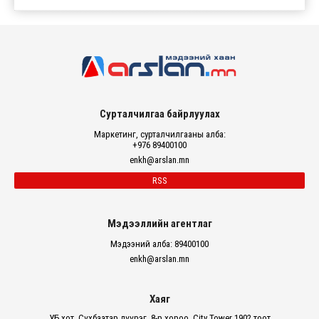
Сурталчилгаа байрлуулах
Маркетинг, сурталчилгааны алба:
+976 89400100
enkh@arslan.mn
RSS
Мэдээллийн агентлаг
Мэдээний алба: 89400100
enkh@arslan.mn
Хаяг
УБ хот, Сүхбаатар дүүрэг, 8-р хороо, City Tower 1902 тоот