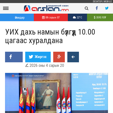
DESKTOP
|
MOBILE
Өнөөдөр
08 сарын 07
22°C
3593.93
₮
УИХ дахь намын бүлгүүд 10.00
цагаас хуралдана
Жиргэх
2026 оны 4 сарын 20
