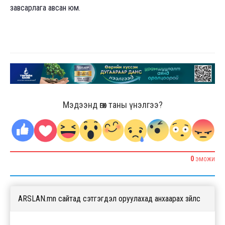
завсарлага авсан юм.
Мэдээнд өгөх таны үнэлгээ?
0
ЭМОЖИ
ARSLAN.mn сайтад сэтгэгдэл оруулахад анхаарах зүйлс