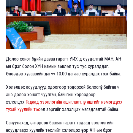
Долоо хоног бүрийн даваа гарагт УИХ-д суудалтай МАН, АН-
ын бүлэг болон ХҮН намын зөвлөл тус тус хуралддаг.
Өнөөдөр хуваарийн дагуу 10.00 цагаас хуралдах гэж байна.
Хэлэлцэх асуудлууд одоогоор тодорхой болоогүй байгаа ч
энэ долоо хоногт чуулган, байнгын хороодоор
хэлэлцэх
Гадаад зээллэгийн ашиглалт, үр ашгийг нэмэгдүүлэх
тухай хуулийн төс
өл зэргийг хэлэлцэх магадлалтай байна.
Сануулахад, өнгөрсөн баасан гарагт гадаад зээллэгийн
асуудлаарх хуулийн төслийг хэлэлцэх үеэр АН-ын бүлэг