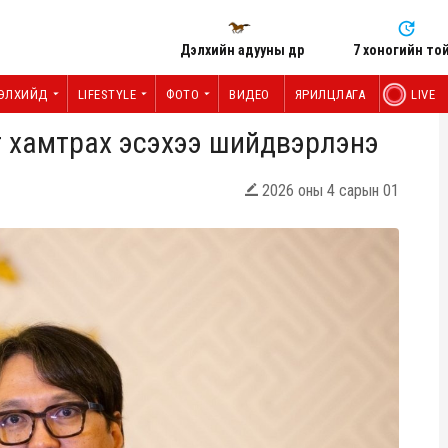
Дэлхийн адууны өдөр
7 хоногийн то
ЭЛХИЙД
LIFESTYLE
ФОТО
ВИДЕО
ЯРИЛЦЛАГА
LIVE
т хамтрах эсэхээ шийдвэрлэнэ
2026 оны 4 сарын 01
