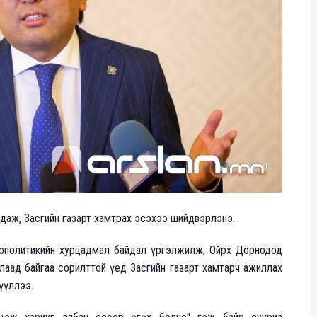
даж, Засгийн газарт хамтрах эсэхээ шийдвэрлэнэ.
еополитикийн хурцадмал байдал үргэлжилж, Ойрх Дорнодод
аад байгаа сорилттой үед Засгийн газарт хамтарч ажиллах
үүллээ.