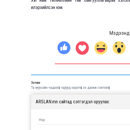
ХҮН нам төлөөллийн төв байгууллагаараа хэлэ
илэрхийлсэн юм.
Мэдээнд ө
Зочин
Та муусайн чадахгүй гарууд хэрэггүй ээ дахиж сонгохгүй
ARSLAN.mn сайтад сэтгэгдэл оруулах: