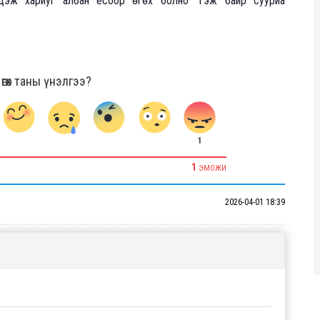
лцэж хариуг албан ёсоор өгөх болно" гэж байр сууриа
гөх таны үнэлгээ?
1
1
ЭМОЖИ
2026-04-01 18:39