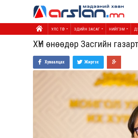
УЛС ТӨР
ЭДИЙН ЗАСАГ
НИЙГЭМ
Д
ХҮН өнөөдөр Засгийн газар
Хуваалцах
Жиргэх