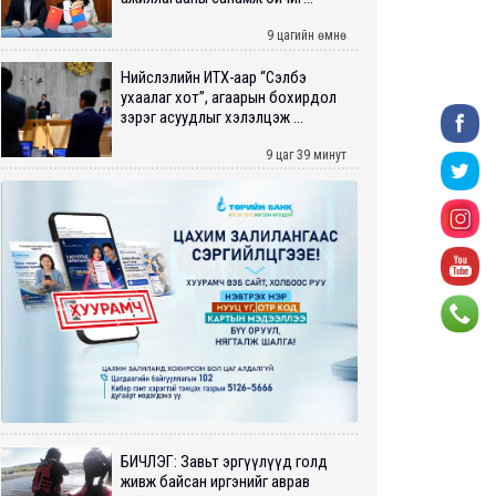
9 цагийн өмнө
Нийслэлийн ИТХ-аар “Сэлбэ
ухаалаг хот”, агаарын бохирдол
зэрэг асуудлыг хэлэлцэж ...
9 цаг 39 минут
БИЧЛЭГ: Завьт эргүүлүүд голд
живж байсан иргэнийг аврав