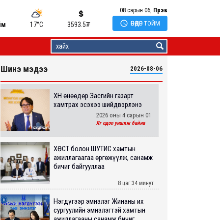
08 сарын 06,
Пүрэв

ӨНӨӨДӨР ТОЙМ
йм
17°C
3593.5
₮
Шинэ мэдээ
2026-08-06
ХҮН өнөөдөр Засгийн газарт
хамтрах эсэхээ шийдвэрлэнэ
2026 оны 4 сарын 01
Яг одоо уншиж байна
ХӨСҮТ болон ШУТИС хамтын
ажиллагаагаа өргөжүүлж, санамж
бичиг байгууллаа
8 цаг 34 минут
Нэгдүгээр эмнэлэг Жинаны их
сургуулийн эмнэлэгтэй хамтын
ажиллагааны санамж бичиг...