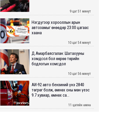
9 цаг 51 минут
Нэгдүгээр хорооллын арын
автозамыг өнөөдөр 23:00 цагаас
хаана
10 цаг 54 минут
Д.Амарбаясгалан: Шатахууны
хомдсол бол өөрөө төрийн
бодлогын хомсдол
10 цаг 56 минут
АИ-92 авто бензиний үнэ 2840
төгрөг болж, өмнөх оны мөн үеэс
9.7 хувиар, өмнөх са...
11 цагийн өмнө
ШУУРХАЙ: Туул голд 13 настай
хүүхэд живж, эрэн хайх ажиллагаа
үргэлжилж байна