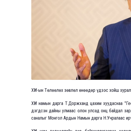
ХҮН-ын Төлөөлөх зөвлөл өнөөдөр үдээс хойш хурал
ХҮН намын дарга Т.Доржханд цахим хуудаснаа "Г
дэгдсэн дайны улмаас олон улсад онц байдал зарл
саналыг Монгол Ардын Намын дарга Н.Учралаас ир