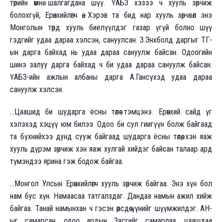
төрийн өмнө шалгагдана шүү. ҮАБЗ хэзээ ч хууль зөрчиж
болохгүй, Ерөнхийлөгч өө. Хэрэв та бид нар хууль зөрчвөл энэ
Монголын төрд хууль биелүүлдэг газар үгүй болно шүү
гэдгийг удаа дараа хэлсэн, сануулсан. З.Энхболд даргыг ТГ-
ын дарга байхад нь удаа дараа сануулж байсан. Одоогийн
шинэ залуу дарга байхад ч би удаа дараа сануулж байсан.
ҮАБЗ-ийн ажлын албаны дарга А.Гансүхэд удаа дараа
сануулж хэлсэн.
...Цаашид би шударга ёсны төлөө тэмцэнэ. Ерөнхий сайд үг
хэлэхэд хэцүү юм билээ. Одоо би сул гиигүүн болж байгаад
та бүхнийхээ дунд сууж байгаад шударга ёсны төлөө, хэн яаж
хууль дүрэм зөрчиж хэн яаж хулгай хийдэг байсан талаар ард
түмэндээ ярина гэж бодож байгаа.
...Монгол Улсын Ерөнхийлөгч хууль зөрчиж байгаа. Энэ хүн бол
нам бус хүн. Намаасаа татгалздаг. Дандаа намын ажил хийж
байгаа. Танай намынхан ч гэсэн өөрсдөө үүнийг шүүмжилдэг. АН-
ыг самарсан, одоо ардын Засгийг самарлаа, цаашдаа