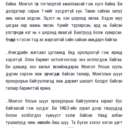
байна. Монгол төр тогтвортой ажиллаасай гэж хүсч байна. Би
долдугаар сарын 1-нийг хүсдэггүй хүн. Таван сайхан залуу
амь насаа алдсан. Эцэст нь хэн шоронд явлаа. Хэдэн муу
цагдаа нар маань явсан. Үүнийг турхирсан, ард нь байсан
улстөрчдөөс нэг нь ч шоронд яваагүй. Баатрууд болж хувирсан.
Өнөөдөр ч гэсэн тэд аз жаргалтай сайн сайхан амьдарч байгаа.
...Өчигдрийн жагсаал цуглаанд бид оролцоогүй гэж яриад
хэрэггүй. Олон баримт нотолгоогоор энэ нотлогдож байгаа.
Би цаашид энэ ажлыг өгснийхөө дараа Монгол Улсын хууль
дүрэм хэрхэн яаж зөрчигдөж байсан талаар, Монголын шүүх
прокурорын байгууллагад яаж дарамт шахалт болдог байсан
талаар баримттай ярина.
...Монгол Улсын шүүх прокурорын байгууллага хараат бус
байгаасай гэж хүсдэг. Би ҮАБЗ-ийн хурал дээр гишүүдэд
болон холбогдох хүмүүст хэлж байсан. Наад албан
тушаалууд чинь мөнхийн биш шүү. Та бүхэн хэзээ нэгэн цагт