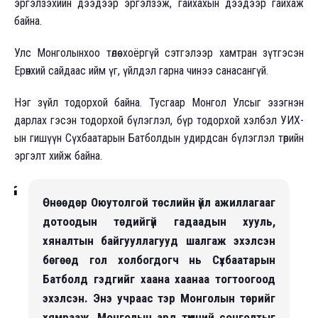
эргэлзэхийн дээдээр эргэлзэж, гайхахын дээдээр гайхаж
байна.
Улс Монголынхоо төлөө хоёргүй сэтгэлээр хамтран зүтгэсэн
Ерөнхий сайдаас ийм үг, үйлдэл гарна чинээ санасангүй.
Нэг зүйл тодорхой байна. Тусгаар Монгол Улсыг эзэгнэн
дарлах гэсэн тодорхой бүлэглэл, бүр тодорхой хэлбэл УИХ-
ын гишүүн Сүхбаатарын Батболдын удирдсан бүлэглэл төрийн
эргэлт хийж байна.
Өнөөдөр Оюутолгой төслийн үйл ажиллагааг
дотоодын төдийгүй гадаадын хууль,
хяналтын байгууллагууд шалгаж эхэлсэн
бөгөөд гол холбогдогч нь Сүхбаатарын
Батболд гэдгийг хаана хаанаа тогтоогоод
эхэлсэн. Энэ учраас тэр Монголын төрийг
хямрааж, Монголын ард түмний сонголтыг