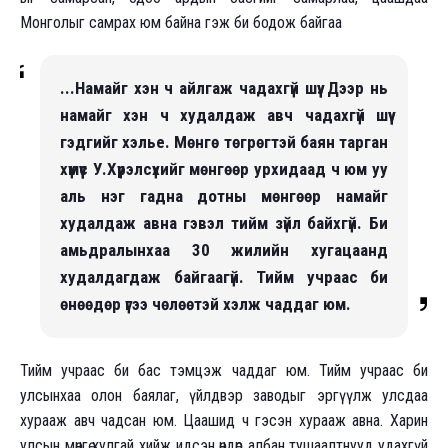
Монголыг самрах юм байна гэж би бодож байгаа
...Намайг хэн ч айлгаж чадахгүй шүү. Дээр нь
намайг хэн ч худалдаж авч чадахгүй шүү
гэдгийг хэлье. Мөнгө төгрөгтэй баян тарган
хүмүүс У.Хүрэлсүхийг мөнгөөр урхидаад ч юм уу
аль нэг гадна дотны мөнгөөр намайг
худалдаж авна гэвэл тийм зүйл байхгүй. Би
амьдралынхаа 30 жилийн хугацаанд
худалдагдаж байгаагүй. Тийм учраас би
өнөөдөр үгээ чөлөөтэй хэлж чаддаг юм.
Тийм учраас би бас тэмцэж чаддаг юм. Тийм учраас би
улсынхаа олон баялаг, үйлдвэр заводыг эргүүлж улсдаа
хурааж авч чадсан юм. Цаашид ч гэсэн хурааж авна. Харин
улсын мөнгө хулгай хийж идсэн өндөр албан тушаалтнууд удахгүй