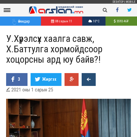
DESKTOP
|
MOBILE
Өнөөдөр
08 сарын 11
10°C
3593.46
₮
У.Хүрэлсүх хаалга савж,
Х.Баттулга хормойдсоор
хоцорсны ард юу байв?!
3
Жиргэх
2021 оны 1 сарын 25
