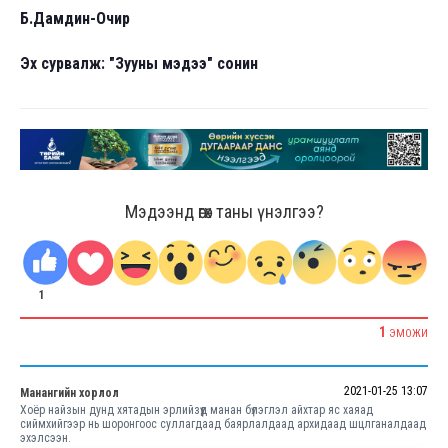
Б.Дамдин-Очир
Эх сурвалж: "Зууны мэдээ" сонин
Мэдээнд өгөх таны үнэлгээ?
1
1
ЭМОЖИ
2021-01-25 13:07
Манангийн хорлол
Хоёр найзын дунд хятадын эрлийзүүд манан бүлэглэл айхтар яс хаяад
сиймхийгээр нь шоронгоос суллагдаад баярлалдаад архидаад шцлганалдаад
эхэлсээн.