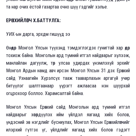
та нар очих ёстой газартаа очно шүү гэдгийг хэлье.
ЕРӨНХИЙЛӨГЧ Х.БАТТУЛГА:
УИХ-ын дарга, эрхдм гишүүд ээ
Өнөөдөр Монгол Улсын түүхэнд тэмдэглэгдэх гунигтай хар өдөр
тохиож байна. Монголын ард түмний итгэл найдварыг хүлээж,
манлайлан дагуулж, төр улсаа удирдах үнэмлэхүй эрхийг
Монгол Ардын намд авч ирсэн Монгол Улсын 31 дэх Ерөнхий
сайд Ухнаагийн Хүрэлсүх тааж тааварлахын аргагүй учир
битүүлэг шалтгаанаар үүрэгт ажлаасаа нэн шуурхай
огцрохоор боллоо. Харамсалтай байна.
Монгол Улсын Ерөнхий сайд Монголын ард түмний итгэл
найдварыг хөсөрдүүлэх ийм үйлдэл яагаад хийх болов,
үндэсний эв нэгдлийг бусниулах, Монгол Улсын Ерөнхийлөгчийг
илэрхий гүтгэх үг, үйлдлийг яагаад хийх болов гэдэгт