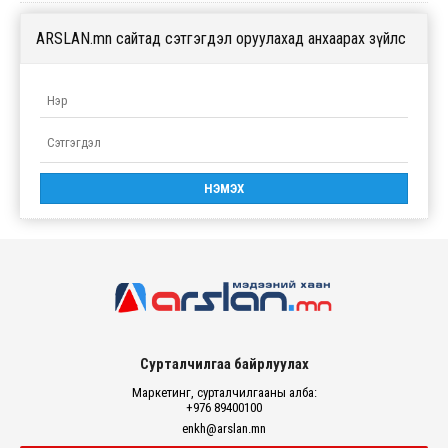
ARSLAN.mn сайтад сэтгэгдэл оруулахад анхаарах зүйлс
Сурталчилгаа байрлуулах
Маркетинг, сурталчилгааны алба:
+976 89400100
enkh@arslan.mn