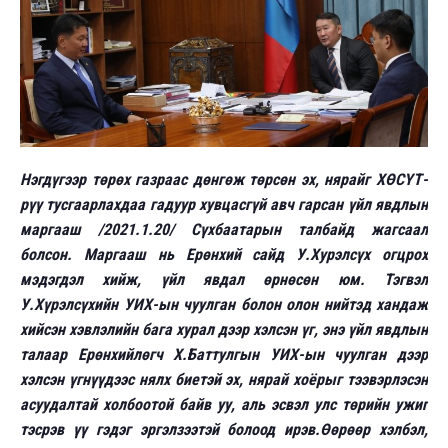
Нэгдүгээр төрөх газраас дөнгөж төрсөн эх, нярайг ХӨСҮТ-
рүү тусгаарлахдаа гадуур хувцасгүй авч гарсан үйл явдлын
маргааш /2021.1.20/ Сүхбаатарын талбайд жагсаал
болсон. Маргааш нь Ерөнхий сайд У.Хурэлсүх огцрох
мэдэгдэл хийж, үйл явдал өрнөсөн юм. Тэгвэл
У.Хүрэлсүхийн УИХ-ын чуулган болон олон нийтэд хандаж
хийсэн хэвлэлийн бага хурал дээр хэлсэн үг, энэ үйл явдлын
талаар Ерөнхийлөгч Х.Баттулгын УИХ-ын чуулган дээр
хэлсэн үгнүүдээс нялх биетэй эх, нярай хоёрыг тээвэрлэсэн
асуудалтай холбоотой байв уу, аль эсвэл улс төрийн ужиг
тэсрэв үү гэдэг эргэлзээтэй болоод ирэв.Өөрөөр хэлбэл,