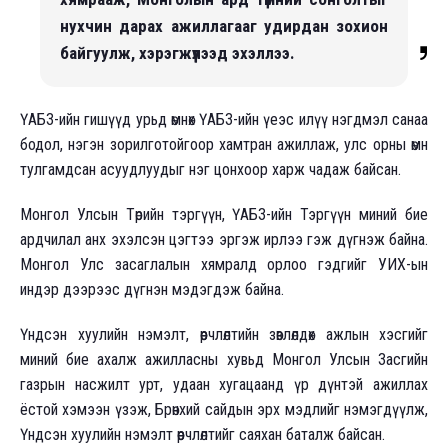
нухчин дарах ажиллагааг удирдан зохион
байгуулж, хэрэгжүүлээд эхэллээ.
ҮАБЗ-ийн гишүүд урьд өмнөх ҮАБЗ-ийн үеэс илүү нэгдмэл санаа
бодол, нэгэн зорилготойгоор хамтран ажиллаж, улс орны өмнө
тулгамдсан асуудлуудыг нэг цонхоор харж чадаж байсан.
Монгол Улсын Төрийн тэргүүн, ҮАБЗ-ийн Тэргүүн миний бие
ардчилал анх эхэлсэн цэгтээ эргэж ирлээ гэж дүгнэж байна.
Монгол Улс засаглалын хямралд орлоо гэдгийг УИХ-ын
индэр дээрээс дүгнэн мэдэгдэж байна.
Үндсэн хуулийн нэмэлт, өөрчлөлтийн зөвлөлдөх ажлын хэсгийг
миний бие ахалж ажилласны хувьд Монгол Улсын Засгийн
газрын насжилт урт, удаан хугацаанд үр дүнтэй ажиллах
ёстой хэмээн үзэж, Брөнхий сайдын эрх мэдлийг нэмэгдүүлж,
Үндсэн хуулийн нэмэлт өөрчлөлтийг саяхан баталж байсан.