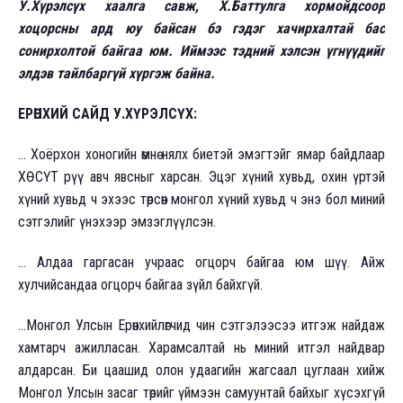
У.Хүрэлсүх хаалга савж, Х.Баттулга хормойдсоор
хоцорсны ард юу байсан бэ гэдэг хачирхалтай бас
сонирхолтой байгаа юм. Иймээс тэдний хэлсэн үгнүүдийг
элдэв тайлбаргүй хүргэж байна.
ЕРӨНХИЙ САЙД У.ХҮРЭЛСҮХ:
... Хоёрхон хоногийн өмнө нялх биетэй эмэгтэйг ямар байдлаар
ХӨСҮТ рүү авч явсныг харсан. Эцэг хүний хувьд, охин үртэй
хүний хувьд ч эхээс төрсөн монгол хүний хувьд ч энэ бол миний
сэтгэлийг үнэхээр эмзэглүүлсэн.
... Алдаа гаргасан учраас огцорч байгаа юм шүү. Айж
хулчийсандаа огцорч байгаа зүйл байхгүй.
...Монгол Улсын Ерөнхийлөгчид чин сэтгэлээсээ итгэж найдаж
хамтарч ажилласан. Харамсалтай нь миний итгэл найдвар
алдарсан. Би цаашид олон удаагийн жагсаал цуглаан хийж
Монгол Улсын засаг төрийг үймээн самуунтай байхыг хүсэхгүй