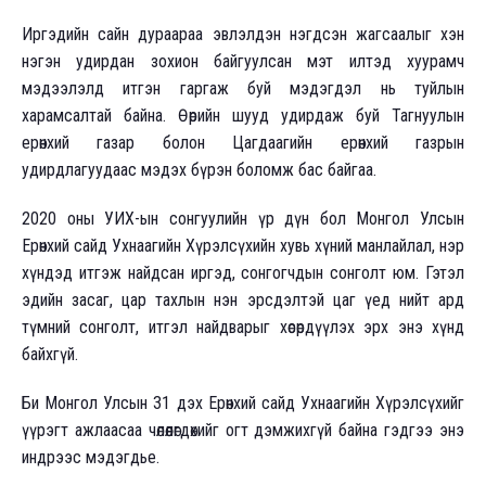
Иргэдийн сайн дураараа эвлэлдэн нэгдсэн жагсаалыг хэн
нэгэн удирдан зохион байгуулсан мэт илтэд хуурамч
мэдээлэлд итгэн гаргаж буй мэдэгдэл нь туйлын
харамсалтай байна. Өөрийн шууд удирдаж буй Тагнуулын
ерөнхий газар болон Цагдаагийн ерөнхий газрын
удирдлагуудаас мэдэх бүрэн боломж бас байгаа.
2020 оны УИХ-ын сонгуулийн үр дүн бол Монгол Улсын
Ерөнхий сайд Ухнаагийн Хүрэлсүхийн хувь хүний манлайлал, нэр
хүндэд итгэж найдсан иргэд, сонгогчдын сонголт юм. Гэтэл
эдийн засаг, цар тахлын нэн эрсдэлтэй цаг үед нийт ард
түмний сонголт, итгэл найдварыг хөсөрдүүлэх эрх энэ хүнд
байхгүй.
Би Монгол Улсын 31 дэх Ерөнхий сайд Ухнаагийн Хүрэлсүхийг
үүрэгт ажлаасаа чөлөөлөгдөхийг огт дэмжихгүй байна гэдгээ энэ
индрээс мэдэгдье.