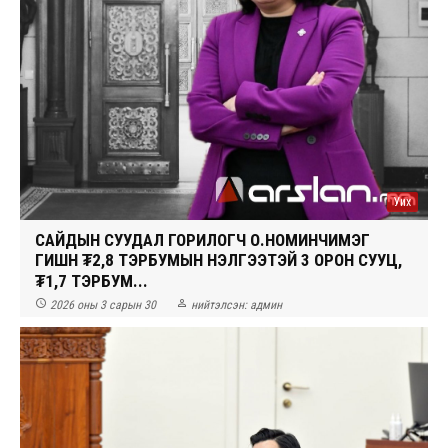
Уих
САЙДЫН СУУДАЛ ГОРИЛОГЧ О.НОМИНЧИМЭГ
ГИШҮҮН ₮2,8 ТЭРБУМЫН ҮНЭЛГЭЭТЭЙ 3 ОРОН СУУЦ,
₮1,7 ТЭРБУМ...


2026 оны 3 сарын 30
нийтэлсэн:
админ