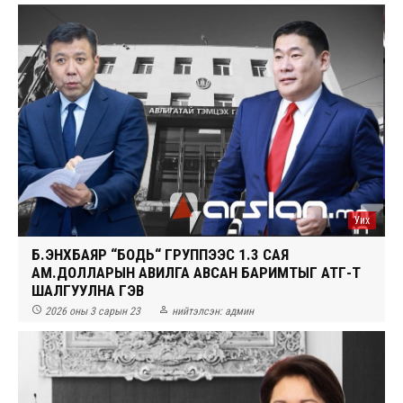
Уих
Б.ЭНХБАЯР “БОДЬ“ ГРУППЭЭС 1.3 САЯ
АМ.ДОЛЛАРЫН АВИЛГА АВСАН БАРИМТЫГ АТГ-Т
ШАЛГУУЛНА ГЭВ


2026 оны 3 сарын 23
нийтэлсэн:
админ