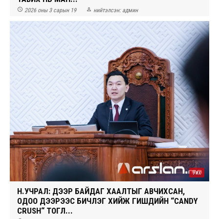


2026 оны 3 сарын 19
нийтэлсэн:
админ
Уих
Н.УЧРАЛ: ДЭЭР БАЙДАГ ХААЛТЫГ АВЧИХСАН,
ОДОО ДЭЭРЭЭС БИЧЛЭГ ХИЙЖ ГИШҮҮДИЙН “CANDY
CRUSH“ ТОГЛ...