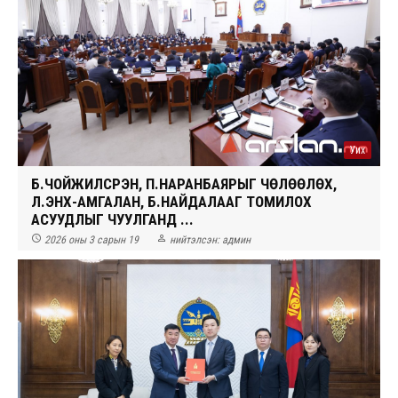
Уих
Б.ЧОЙЖИЛСҮРЭН, П.НАРАНБАЯРЫГ ЧӨЛӨӨЛӨХ,
Л.ЭНХ-АМГАЛАН, Б.НАЙДАЛААГ ТОМИЛОХ
АСУУДЛЫГ ЧУУЛГАНД ...


2026 оны 3 сарын 19
нийтэлсэн:
админ