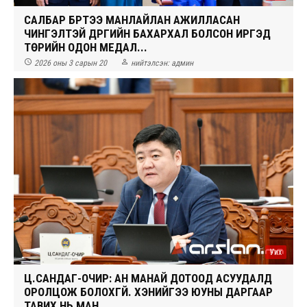
САЛБАР БҮРТЭЭ МАНЛАЙЛАН АЖИЛЛАСАН
ЧИНГЭЛТЭЙ ДҮҮРГИЙН БАХАРХАЛ БОЛСОН ИРГЭД
ТӨРИЙН ОДОН МЕДАЛ...


2026 оны 3 сарын 20
нийтэлсэн:
админ
Уих
Ц.САНДАГ-ОЧИР: АН МАНАЙ ДОТООД АСУУДАЛД
ОРОЛЦОЖ БОЛОХГҮЙ. ХЭНИЙГЭЭ ЮУНЫ ДАРГААР
ТАВИХ НЬ МАН...