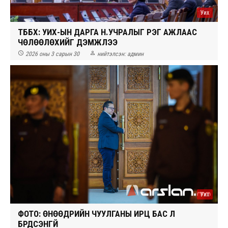
Уих
ТББХ: УИХ-ЫН ДАРГА Н.УЧРАЛЫГ ҮҮРЭГ АЖЛААС
ЧӨЛӨӨЛӨХИЙГ ДЭМЖЛЭЭ


2026 оны 3 сарын 30
нийтэлсэн:
админ
Уих
ФОТО: ӨНӨӨДРИЙН ЧУУЛГАНЫ ИРЦ БАС Л
БҮРДСЭНГҮЙ