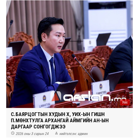
Уих
С.БАЯРЦОГТЫН ХУДЫН ХҮҮ, УИХ-ЫН ГИШҮҮН
П.МӨНХТУЛГА АРХАНГАЙ АЙМГИЙН АН-ЫН
ДАРГААР СОНГОГДЖЭЭ


2026 оны 3 сарын 24
нийтэлсэн:
админ