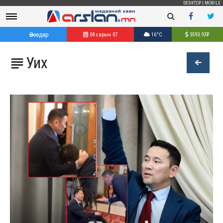
DESKTOP
|
MOBILE
Өнөөдөр
08 сарын 07
16°C
3593.93
₮
Уих
