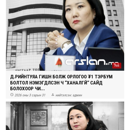
Уих
Д.ҮҮРИЙНТУЯА ГИШҮҮН БОЛЖ ОРЛОГОО ₮1 ТЭРБУМ
БОЛТОЛ НЭМЭГДҮҮЛСЭН Ч “ХАНАЛГҮЙ“ САЙД
БОЛОХООР ЧИ...


2026 оны 3 сарын 31
нийтэлсэн:
админ