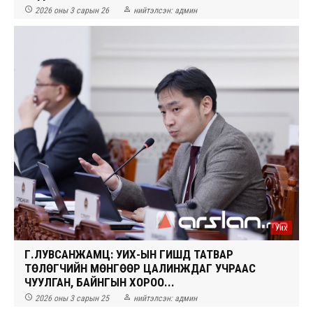


2026 оны 3 сарын 26
нийтэлсэн:
админ
Уих
Г.ЛУВСАНЖАМЦ: УИХ-ЫН ГИШҮҮД ТАТВАР
ТӨЛӨГЧИЙН МӨНГӨӨР ЦАЛИНЖДАГ УЧРААС
ЧУУЛГАН, БАЙНГЫН ХОРОО...


2026 оны 3 сарын 25
нийтэлсэн:
админ