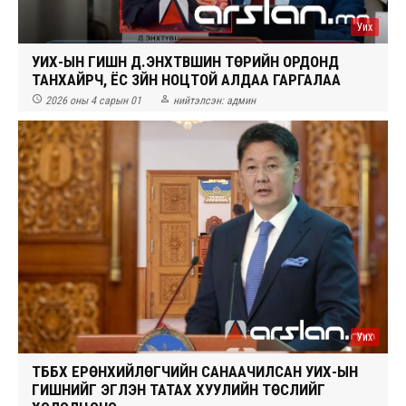
Уих
УИХ-ЫН ГИШҮҮН Д.ЭНХТҮВШИН ТӨРИЙН ОРДОНД
ТАНХАЙРЧ, ЁС ЗҮЙН НОЦТОЙ АЛДАА ГАРГАЛАА


2026 оны 4 сарын 01
нийтэлсэн:
админ
Уих
ТББХ ЕРӨНХИЙЛӨГЧИЙН САНААЧИЛСАН УИХ-ЫН
ГИШҮҮНИЙГ ЭГҮҮЛЭН ТАТАХ ХУУЛИЙН ТӨСЛИЙГ