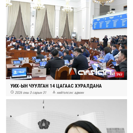
Уих
УИХ-ЫН ЧУУЛГАН 14 ЦАГААС ХУРАЛДАНА


2026 оны 3 сарын 31
нийтэлсэн:
админ