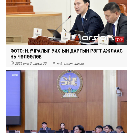
Уих
ФОТО: Н.УЧРАЛЫГ УИХ-ЫН ДАРГЫН ҮҮРЭГТ АЖЛААС
НЬ ЧӨЛӨӨЛӨВ


2026 оны 3 сарын 30
нийтэлсэн:
админ