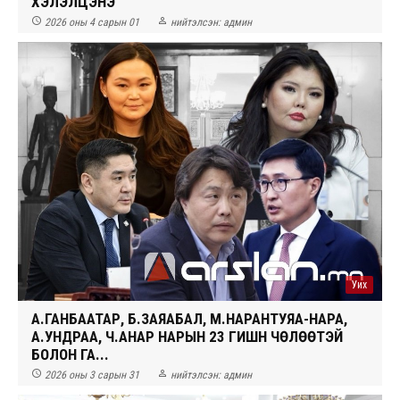
ХЭЛЭЛЦЭНЭ


2026 оны 4 сарын 01
нийтэлсэн:
админ
Уих
А.ГАНБААТАР, Б.ЗАЯАБАЛ, М.НАРАНТУЯА-НАРА,
А.УНДРАА, Ч.АНАР НАРЫН 23 ГИШҮҮН ЧӨЛӨӨТЭЙ
БОЛОН ГА...


2026 оны 3 сарын 31
нийтэлсэн:
админ