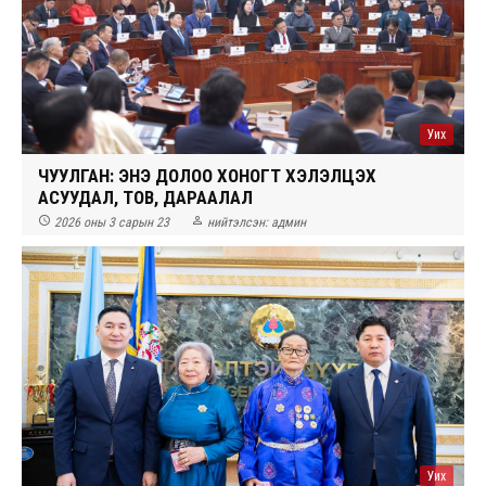
Уих
ЧУУЛГАН: ЭНЭ ДОЛОО ХОНОГТ ХЭЛЭЛЦЭХ
АСУУДАЛ, ТОВ, ДАРААЛАЛ


2026 оны 3 сарын 23
нийтэлсэн:
админ
Уих