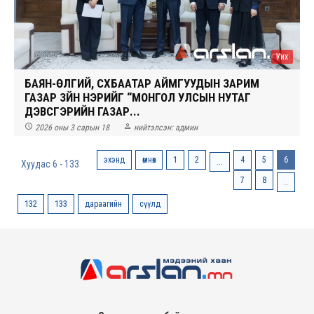
Уих
БАЯН-ӨЛГИЙ, СҮХБААТАР АЙМГУУДЫН ЗАРИМ
ГАЗАР ЗҮЙН НЭРИЙГ “МОНГОЛ УЛСЫН НУТАГ
ДЭВСГЭРИЙН ГАЗАР...


2026 оны 3 сарын 18
нийтэлсэн:
админ
эхэнд
өмнөх
1
2
4
5
6
...
Хуудас 6 - 133
7
8
..
132
133
дараагийн
сүүлд