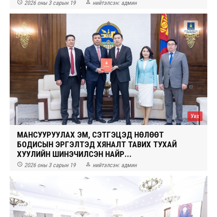


2026 оны 3 сарын 19
нийтэлсэн:
админ
Уих
МАНСУУРУУЛАХ ЭМ, СЭТГЭЦЭД НӨЛӨӨТ
БОДИСЫН ЭРГЭЛТЭД ХЯНАЛТ ТАВИХ ТУХАЙ
ХУУЛИЙН ШИНЭЧИЛСЭН НАЙР...


2026 оны 3 сарын 19
нийтэлсэн:
админ