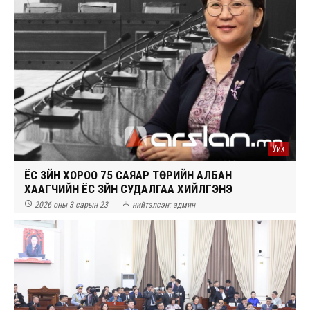
Уих
ЁС ЗҮЙН ХОРОО 75 САЯАР ТӨРИЙН АЛБАН
ХААГЧИЙН ЁС ЗҮЙН СУДАЛГАА ХИЙЛГЭНЭ


2026 оны 3 сарын 23
нийтэлсэн:
админ