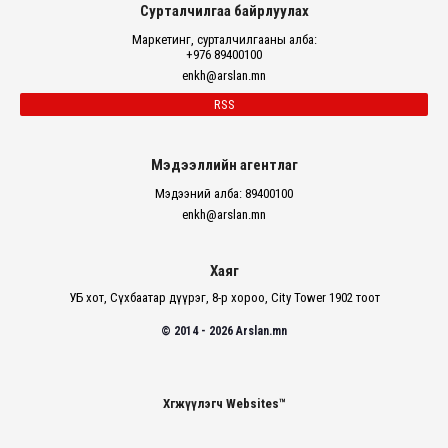
Сурталчилгаа байрлуулах
Маркетинг, сурталчилгааны алба:
+976 89400100
enkh@arslan.mn
RSS
Мэдээллийн агентлаг
Мэдээний алба: 89400100
enkh@arslan.mn
Хаяг
УБ хот, Сүхбаатар дүүрэг, 8-р хороо, City Tower 1902 тоот
© 2014 - 2026 Arslan.mn
Хөгжүүлэгч Websites™