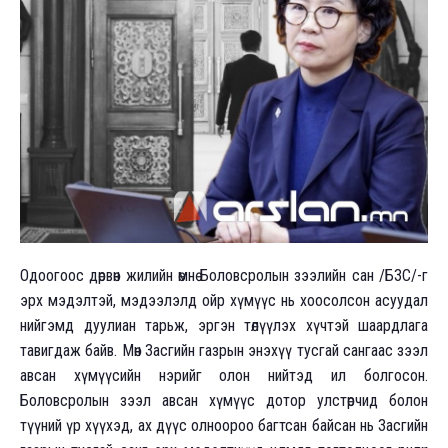
Одоогоос дөрвөн жилийн өмнө Боловсролын зээлийн сан /БЗС/-г
эрх мэдэлтэй, мэдээлэлд ойр хүмүүс нь хоосолсон асуудал
нийгэмд дуулиан тарьж, эргэн төлүүлэх хүчтэй шаардлага
тавигдаж байв. Мөн Засгийн газрын энэхүү тусгай сангаас зээл
авсан хүмүүсийн нэрийг олон нийтэд ил болгосон.
Боловсролын зээл авсан хүмүүс дотор улстөрчид болон
түүний үр хүүхэд, ах дүүс олноороо багтсан байсан нь Засгийн