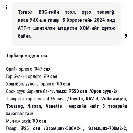
Тэгвэл БЗС-гийн зээл, хүүгээ төлөөгүй
яваа УИХ-ын гишүүн Б.Хэрлэнгийн 2024 онд
АТГ-т шинэчлэн мэдүүлсэн ХОМ-ийг хүргэж
байна.
Тэрбээр мэдүүлэгтээ:
Өөрийн орлого:
₮
47
сая
Гэр бүлийн орлого:
₮
9
сая
Хөрөнгө борлуулсны орлого:
₮0 сая
Орон сууц барилга байгууламж
: ₮550 сая /Орон сууц-2/
Тээврийн хэрэгсэл
: ₮76 сая /Toyota, RAV 4, Volkswagen,
Touareg, Nissan, Vanette маркийн нийт 3 тээврийн
хэрэгсэлтэй/
Мал аж ахуй
: ₮0 сая
Газар:
₮25 сая /Эзэмших-500м2-1, Эзэмших-700м2-2,