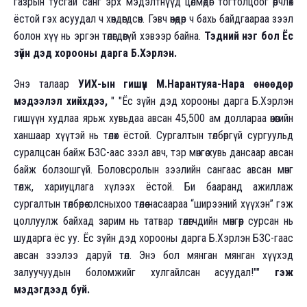
газрын тусгай санг эрх мэдэлтнүүд цөлмөдөг тогтолцоог өөрчлөх
ёстой гэх асуудал ч хөндөгдсөн. Гэвч өнөөдөр ч бахь байдгаараа зээл
болон хүү нь эргэн төлөгдөөгүй хэвээр байна.
Тэдний нэг бол Ёс
зүйн дэд хорооны дарга Б.Хэрлэн.
Энэ талаар
УИХ-ын гишүүн М.Нарантуяа-Нара өнөөдөр
мэдээлэл хийхдээ,
" "Ёс зүйн дэд хорооны дарга Б.Хэрлэн
гишүүн худлаа ярьж хувьдаа авсан 45,500 ам доллараа өнөөгийн
ханшаар хүүтэй нь төлөх ёстой. Сургалтын төлбөргүй сургуульд
суралцсан байж БЗС-аас зээл авч, тэр мөнгөө хувь дансаар авсан
байж болзошгүй. Боловсролын зээлийн сангаас авсан мөнгөө
төлж, хариуцлага хүлээх ёстой. Би бааранд ажиллаж
сургалтын төлбөрөө олсныхоо төлөө насаараа “ширээний хүүхэн” гэж
цоллуулж байхад зарим нь татвар төлөгчдийн мөнгөөр сурсан нь
шударга ёс уу. Ёс зүйн дэд хорооны дарга Б.Хэрлэн БЗС-гаас
авсан зээлээ даруй төл. Энэ бол мянган мянган хүүхэд
залуучуудын боломжийг хулгайлсан асуудал!""
гэж
мэдэгдээд буй.