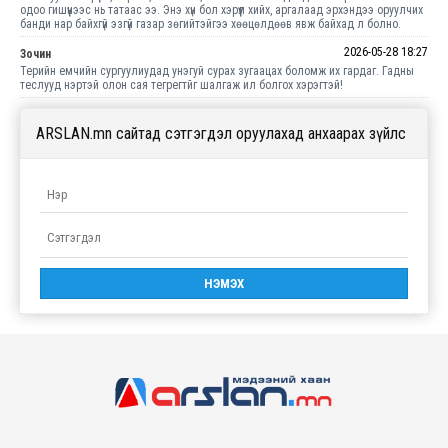
одоо гишүүнээс нь татаас ээ. Энэ хүн бол хэрүүл хийх, аргалаад эрхэндээ оруулчих
банди нар байхгүй эзгүй газар зөгийтэйгээ хөөцөлдөөв явж байхад л болно.
2026-05-28 18:27
Зочин
Терийн емчийн сургуулиудад унэгуй сурах зугаацах боломж их гардаг. Гадны
теслууд нэртэй олон сая тегрегтйг шалгаж ил болгох хэрэгтэй!
ARSLAN.mn сайтад сэтгэгдэл оруулахад анхаарах зүйлс