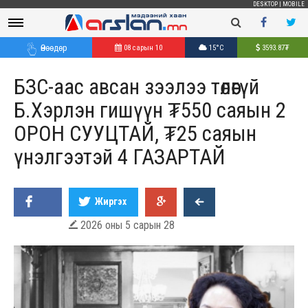
DESKTOP
|
MOBILE
Өнөөдөр
08 сарын 10
15°C
3593.87
₮
БЗС-аас авсан зээлээ төлөөгүй
Б.Хэрлэн гишүүн ₮550 саяын 2
ОРОН СУУЦТАЙ, ₮25 саяын
үнэлгээтэй 4 ГАЗАРТАЙ
Жиргэх
2026 оны 5 сарын 28
