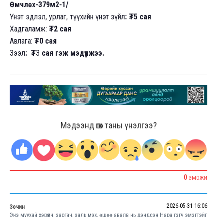
Өмчлөх-379м2-1/
Үнэт эдлэл, урлаг, түүхийн үнэт зүйл
: ₮5 сая
Хадгаламж:
₮2 сая
Авлага:
₮0 сая
Зээл
: ₮
3
сая гэж мэдүүлжээ.
Мэдээнд өгөх таны үнэлгээ?
0
ЭМОЖИ
2026-05-31 16:06
Зочин
Энэ муухай хэрүүлч, заргач, заль мэх, өшөө авалв нь дэндсэн Нара гэгч эмэгтэйг