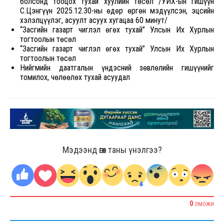
болсонд тооцох тухай хуулийн төсөл /УИХ-ын гишүүн
С.Цэнгүүн 2025.12.30-ны өдөр өргөн мэдүүлсэн, эцсийн
хэлэлцүүлэг, асуулт асуух хугацаа 60 минут/
“Засгийн газарт чиглэл өгөх тухай” Улсын Их Хурлын
тогтоолын төсөл
“Засгийн газарт чиглэл өгөх тухай” Улсын Их Хурлын
тогтоолын төсөл
Нийгмийн даатгалын үндэсний зөвлөлийн гишүүнийг
томилох, чөлөөлөх тухай асуудал
Мэдээнд өгөх таны үнэлгээ?
0
ЭМОЖИ