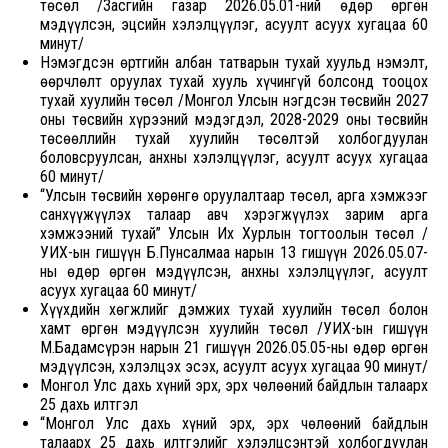
төсөл /Засгийн газар 2026.05.01-ний өдөр өргөн
мэдүүлсэн, эцсийн хэлэлцүүлэг, асуулт асуух хугацаа 60
минут/
Нэмэгдсэн өртгийн албан татварын тухай хуульд нэмэлт,
өөрчлөлт оруулах тухай хууль хүчингүй болсонд тооцох
тухай хуулийн төсөл /Монгол Улсын нэгдсэн төсвийн 2027
оны төсвийн хүрээний мэдэгдэл, 2028-2029 оны төсвийн
төсөөллийн тухай хуулийн төсөлтэй холбогдуулан
боловсруулсан, анхны хэлэлцүүлэг, асуулт асуух хугацаа
60 минут/
“Улсын төсвийн хөрөнгө оруулалтаар төсөл, арга хэмжээг
санхүүжүүлэх талаар авч хэрэгжүүлэх зарим арга
хэмжээний тухай” Улсын Их Хурлын тогтоолын төсөл /
УИХ-ын гишүүн Б.Пунсалмаа нарын 1З гишүүн 2026.05.07-
ны өдөр өргөн мэдүүлсэн, анхны хэлэлцүүлэг, асуулт
асуух хугацаа 60 минут/
Хүүхдийн хөгжлийг дэмжих тухай хуулийн төсөл болон
хамт өргөн мэдүүлсэн хуулийн төсөл /УИХ-ын гишүүн
М.Бадамсүрэн нарын 21 гишүүн 2026.05.05-ны өдөр өргөн
мэдүүлсэн, хэлэлцэх эсэх, асуулт асуух хугацаа 90 минут/
Монгол Улс дахь хүний эрх, эрх чөлөөний байдлын талаарх
25 дахь илтгэл
“Монгол Улс дахь хүний эрх, эрх чөлөөний байдлын
талаарх 25 дахь илтгэлийг хэлэлцсэнтэй холбогдуулан