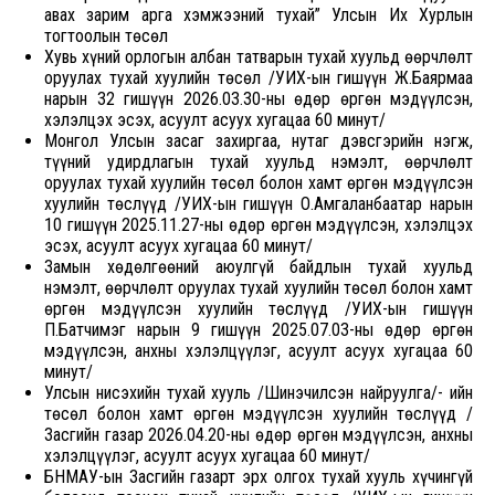
авах зарим арга хэмжээний тухай” Улсын Их Хурлын
тогтоолын төсөл
Хувь хүний орлогын албан татварын тухай хуульд өөрчлөлт
оруулах тухай хуулийн төсөл /УИХ-ын гишүүн Ж.Баярмаа
нарын 32 гишүүн 2026.03.30-ны өдөр өргөн мэдүүлсэн,
хэлэлцэх эсэх, асуулт асуух хугацаа 60 минут/
Монгол Улсын засаг захиргаа, нутаг дэвсгэрийн нэгж,
түүний удирдлагын тухай хуульд нэмэлт, өөрчлөлт
оруулах тухай хуулийн төсөл болон хамт өргөн мэдүүлсэн
хуулийн төслүүд /УИХ-ын гишүүн О.Амгаланбаатар нарын
10 гишүүн 2025.11.27-ны өдөр өргөн мэдүүлсэн, хэлэлцэх
эсэх, асуулт асуух хугацаа 60 минут/
Замын хөдөлгөөний аюулгүй байдлын тухай хуульд
нэмэлт, өөрчлөлт оруулах тухай хуулийн төсөл болон хамт
өргөн мэдүүлсэн хуулийн төслүүд /УИХ-ын гишүүн
П.Батчимэг нарын 9 гишүүн 2025.07.03-ны өдөр өргөн
мэдүүлсэн, анхны хэлэлцүүлэг, асуулт асуух хугацаа 60
минут/
Улсын нисэхийн тухай хууль /Шинэчилсэн найруулга/- ийн
төсөл болон хамт өргөн мэдүүлсэн хуулийн төслүүд /
Засгийн газар 2026.04.20-ны өдөр өргөн мэдүүлсэн, анхны
хэлэлцүүлэг, асуулт асуух хугацаа 60 минут/
БНМАУ-ын Засгийн газарт эрх олгох тухай хууль хүчингүй