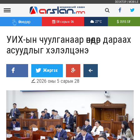
DESKTOP
|
MOBILE
Өнөөдөр
08 сарын 06
27°C
3593.5
₮
УИХ-ын чуулганаар өнөөдөр дараах
асуудлыг хэлэлцэнэ
Жиргэх
2026 оны 5 сарын 28
