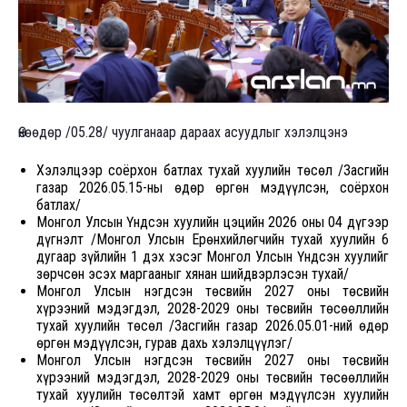
Өнөөдөр /05.28/ чуулганаар дараах асуудлыг хэлэлцэнэ
Хэлэлцээр соёрхон батлах тухай хуулийн төсөл /Засгийн
газар 2026.05.15-ны өдөр өргөн мэдүүлсэн, соёрхон
батлах/
Монгол Улсын Үндсэн хуулийн цэцийн 2026 оны 04 дүгээр
дүгнэлт /Монгол Улсын Ерөнхийлөгчийн тухай хуулийн 6
дугаар зүйлийн 1 дэх хэсэг Монгол Улсын Үндсэн хуулийг
зөрчсөн эсэх маргааныг хянан шийдвэрлэсэн тухай/
Монгол Улсын нэгдсэн төсвийн 2027 оны төсвийн
хүрээний мэдэгдэл, 2028-2029 оны төсвийн төсөөллийн
тухай хуулийн төсөл /Засгийн газар 2026.05.01-ний өдөр
өргөн мэдүүлсэн, гурав дахь хэлэлцүүлэг/
Монгол Улсын нэгдсэн төсвийн 2027 оны төсвийн
хүрээний мэдэгдэл, 2028-2029 оны төсвийн төсөөллийн
тухай хуулийн төсөлтэй хамт өргөн мэдүүлсэн хуулийн