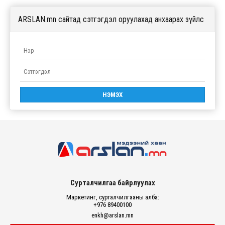
ARSLAN.mn сайтад сэтгэгдэл оруулахад анхаарах зүйлс
Сурталчилгаа байрлуулах
Маркетинг, сурталчилгааны алба:
+976 89400100
enkh@arslan.mn