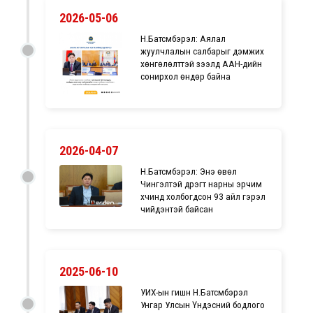
2026-05-06
Н.Батсүмбэрэл: Аялал
жуулчлалын салбарыг дэмжих
хөнгөлөлттэй зээлд ААН-үүдийн
сонирхол өндөр байна
2026-04-07
Н.Батсүмбэрэл: Энэ өвөл
Чингэлтэй дүүрэгт нарны эрчим
хүчинд холбогдсон 93 айл гэрэл
чийдэнтэй байсан
2025-06-10
УИХ-ын гишүүн Н.Батсүмбэрэл
Унгар Улсын Үндэсний бодлого