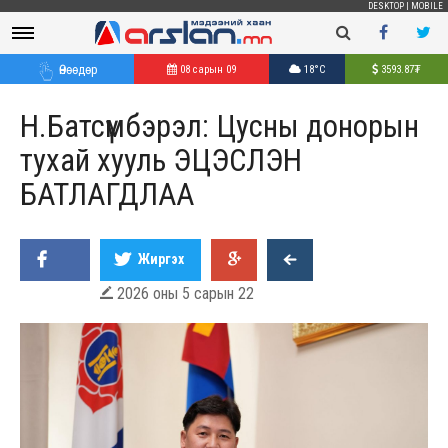
DESKTOP
|
MOBILE
Өнөөдөр
08 сарын 09
18°C
3593.87
₮
Н.Батсүмбэрэл: Цусны донорын
тухай хууль ЭЦЭСЛЭН
БАТЛАГДЛАА
Жиргэх
2026 оны 5 сарын 22
