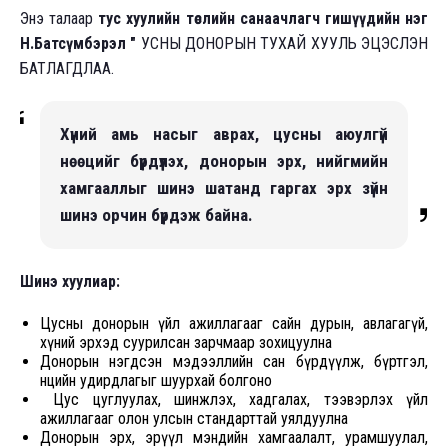
Энэ талаар
тус хуулийн төслийн санаачлагч гишүүдийн нэг
Н.Батсүмбэрэл "
УСНЫ ДОНОРЫН ТУХАЙ ХУУЛЬ ЭЦЭСЛЭН
БАТЛАГДЛАА.
Хүний амь насыг аврах, цусны аюулгүй
нөөцийг бүрдүүлэх, донорын эрх, нийгмийн
хамгааллыг шинэ шатанд гаргах эрх зүйн
шинэ орчин бүрдэж байна.
Шинэ хуулиар:
Цусны донорын үйл ажиллагааг сайн дурын, авлагагүй,
хүний эрхэд суурилсан зарчмаар зохицуулна
Донорын нэгдсэн мэдээллийн сан бүрдүүлж, бүртгэл,
нөөцийн удирдлагыг шуурхай болгоно
Цус цуглуулах, шинжлэх, хадгалах, тээвэрлэх үйл
ажиллагааг олон улсын стандарттай уялдуулна
Донорын эрх, эрүүл мэндийн хамгаалалт, урамшуулал,