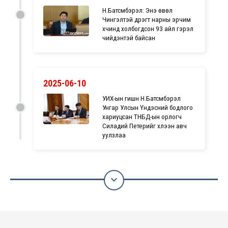
Н.Батсүмбэрэл: Энэ өвөл
Чингэлтэй дүүрэгт нарны эрчим
хүчинд холбогдсон 93 айл гэрэл
чийдэнтэй байсан
2025-06-10
УИХ-ын гишүүн Н.Батсүмбэрэл
Унгар Улсын Үндэсний бодлого
хариуцсан ТНБД-ын орлогч
Силадий Петерийг хүлээн авч
уулзлаа
