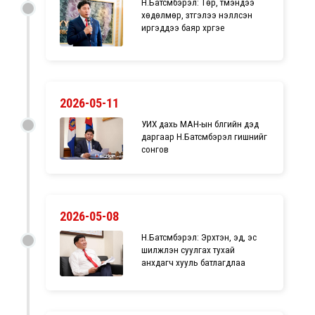
Н.Батсүмбэрэл: Төр, түмэндээ
хөдөлмөр, зүтгэлээ үнэлүүлсэн
иргэддээ баяр хүргэе
2026-05-11
УИХ дахь МАН-ын бүлгийн дэд
даргаар Н.Батсүмбэрэл гишүүнийг
сонгов
2026-05-08
Н.Батсүмбэрэл: Эрхтэн, эд, эс
шилжүүлэн суулгах тухай
анхдагч хууль батлагдлаа