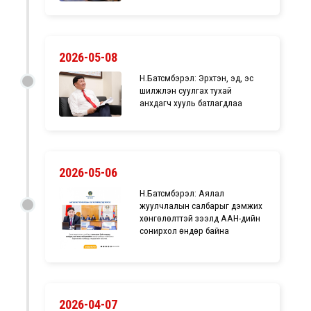
2026-05-08
Н.Батсүмбэрэл: Эрхтэн, эд, эс
шилжүүлэн суулгах тухай
анхдагч хууль батлагдлаа
2026-05-06
Н.Батсүмбэрэл: Аялал
жуулчлалын салбарыг дэмжих
хөнгөлөлттэй зээлд ААН-үүдийн
сонирхол өндөр байна
2026-04-07