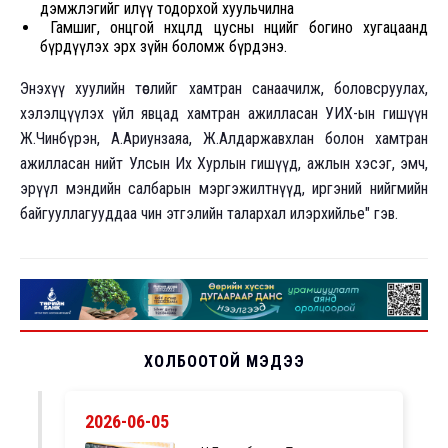
дэмжлэгийг илүү тодорхой хуульчилна
Гамшиг, онцгой нөхцөлд цусны нөөцийг богино хугацаанд
бүрдүүлэх эрх зүйн боломж бүрдэнэ.
Энэхүү хуулийн төслийг хамтран санаачилж, боловсруулах,
хэлэлцүүлэх үйл явцад хамтран ажилласан УИХ-ын гишүүн
Ж.Чинбүрэн, А.Ариунзаяа, Ж.Алдаржавхлан болон хамтран
ажилласан нийт Улсын Их Хурлын гишүүд, ажлын хэсэг, эмч,
эрүүл мэндийн салбарын мэргэжилтнүүд, иргэний нийгмийн
байгууллагууддаа чин этгэлийн талархал илэрхийлье" гэв.
ХОЛБООТОЙ МЭДЭЭ
2026-06-05