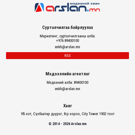
Сурталчилгаа байрлуулах
Маркетинг, сурталчилгааны алба:
+976 89400100
enkh@arslan.mn
RSS
Мэдээллийн агентлаг
Мэдээний алба: 89400100
enkh@arslan.mn
Хаяг
УБ хот, Сүхбаатар дүүрэг, 8-р хороо, City Tower 1902 тоот
© 2014 - 2026 Arslan.mn