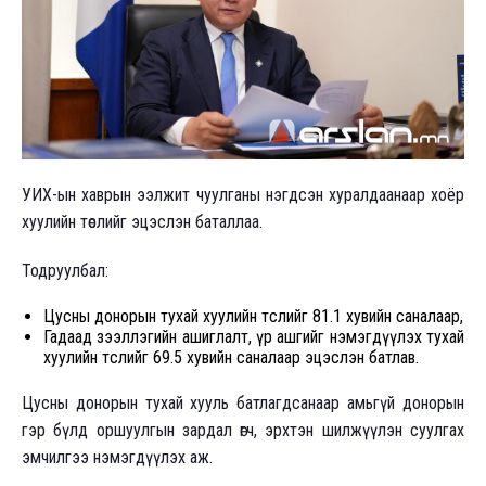
УИХ-ын хаврын ээлжит чуулганы нэгдсэн хуралдаанаар хоёр
хуулийн төслийг эцэслэн баталлаа.
Тодруулбал:
Цусны донорын тухай хуулийн төслийг 81.1 хувийн саналаар,
Гадаад зээллэгийн ашиглалт, үр ашгийг нэмэгдүүлэх тухай
хуулийн төслийг 69.5 хувийн саналаар эцэслэн батлав.
Цусны донорын тухай хууль батлагдсанаар амьгүй донорын
гэр бүлд оршуулгын зардал өгч, эрхтэн шилжүүлэн суулгах
эмчилгээ нэмэгдүүлэх аж.