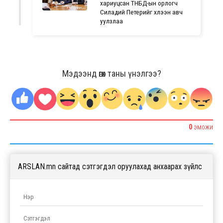
хариуцсан ТНБД-ын орлогч
Силадий Петерийг хүлээн авч
уулзлаа
Мэдээнд өгөх таны үнэлгээ?
0
ЭМОЖИ
ARSLAN.mn сайтад сэтгэгдэл оруулахад анхаарах зүйлс