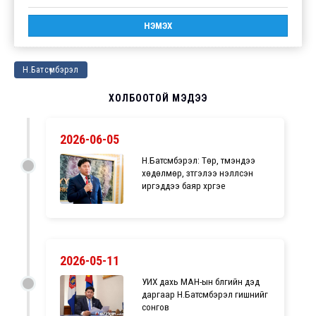
Н.Батсүмбэрэл
ХОЛБООТОЙ МЭДЭЭ
2026-06-05
Н.Батсүмбэрэл: Төр, түмэндээ
хөдөлмөр, зүтгэлээ үнэлүүлсэн
иргэддээ баяр хүргэе
2026-05-11
УИХ дахь МАН-ын бүлгийн дэд
даргаар Н.Батсүмбэрэл гишүүнийг
сонгов