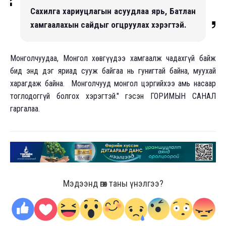
Сахилга хариуцлагын асуудлаа ярь, Батлан
хамгаалахын сайдыг огцруулах хэрэгтэй.
Монголчуудаа, Монгол хөвгүүдээ хамгаалж чадахгүй байж
бид энд дэг яриад сууж байгаа нь гунигтай байна, муухай
харагдаж байна. Монголчууд монгол цэргийхээ амь насаар
тоглодоггүй болгох хэрэгтэй." гэсэн ГОРИМЫН САНАЛ
гаргалаа.
Мэдээнд өгөх таны үнэлгээ?