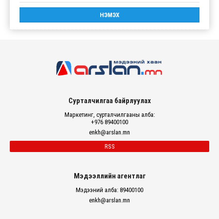
Сурталчилгаа байрлуулах
Маркетинг, сурталчилгааны алба:
+976 89400100
enkh@arslan.mn
RSS
Мэдээллийн агентлаг
Мэдээний алба: 89400100
enkh@arslan.mn