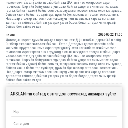
чөлөөлөөч гэхэд гүлдийж явсаар байгаад ЦАХ амь нас хохироосон хэрэг
гарчихлаа. Цэргийн байгууллага удирдаж байгаа удирлага чинь маг их алдаа
гаргаж байна чадахгүй байна солиоч, хариуцлага тооцооч гэхэд олон юм хуцаад
байсан хаана байна тэр хүний эрх, дүрмийн бус харилцааг таслан зогсоох чинь.
Наад дарга сэтэр зүүж томилсон новшнууд чинь цаашахюа хараад яргалалт
дэглэлтээ хийлгээд байгааг ухаарах ухаан бодох бодолд тархи чинь хүрэхгүй
байгаа бол зайлаач дээ
2026-05-22 11:50
Зочин
Дотоодын цэрэгт дүрмийн харьцаа гаргасан гэж ДЦ-н штабын даргыг ХЗ-н сайд
Энхбаяр ажилаас чөлөөлж байсан . Гэтэл Дотоодын цэрэгт цэргийн алба
хаагчийн эрүү хугалсан гэмт хэрэг гарч удалгүй ахин нэг алба хаагчийг мэсээр
гэмтээсэн хэрэг гарсан энэ асуудалд ажлын хагиуцлага тооцон штбаын дарга
чөлөөлөөч гэхэд гүлдийж явсаар байгаад ЦАХ амь нас хохироосон хэрэг
гарчихлаа. Цэргийн байгууллага удирдаж байгаа удирлага чинь маг их алдаа
гаргаж байна чадахгүй байна солиоч, хариуцлага тооцооч гэхэд олон юм хуцаад
байсан хаана байна тэр хүний эрх, дүрмийн бус харилцааг таслан зогсоох чинь.
Наад дарга сэтэр зүүж томилсон новшнууд чинь цаашахюа хараад яргалалт
дэглэлтээ хийлгээд байгааг ухаарах ухаан бодох бодолд тархи чинь хүрэхгүй
байгаа бол зайлаач дээ
ARSLAN.mn сайтад сэтгэгдэл оруулахад анхаарах зүйлс