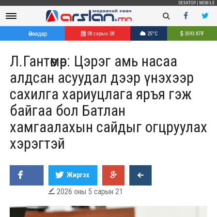
DESKTOP
|
MOBILE
Өнөөдөр
08 сарын 08
25°C
3593.87
₮
Л.Гантөмөр: Цэрэг амь насаа
алдсан асуудал дээр үнэхээр
сахилга хариуцлага яръя гэж
байгаа бол Батлан
хамгаалахын сайдыг огцруулах
хэрэгтэй
Жиргэх
2026 оны 5 сарын 21
