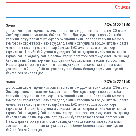
0
ЭМОЖИ
2026-05-22 11:50
Зочин
Дотоодын цэрэгт дүрмийн харьцаа гаргасан гэж ДЦ-н штабын даргыг ХЗ-н сайд
Энхбаяр ажилаас чөлөөлж байсан . Гэтэл Дотоодын цэрэгт цэргийн алба
хаагчийн эрүү хугалсан гэмт хэрэг гарч удалгүй ахин нэг алба хаагчийг мэсээр
гэмтээсэн хэрэг гарсан энэ асуудалд ажлын хагиуцлага тооцон штбаын дарга
чөлөөлөөч гэхэд гүлдийж явсаар байгаад ЦАХ амь нас хохироосон хэрэг
гарчихлаа. Цэргийн байгууллага удирдаж байгаа удирлага чинь маг их алдаа
гаргаж байна чадахгүй байна солиоч, хариуцлага тооцооч гэхэд олон юм хуцаад
байсан хаана байна тэр хүний эрх, дүрмийн бус харилцааг таслан зогсоох чинь.
Наад дарга сэтэр зүүж томилсон новшнууд чинь цаашахюа хараад яргалалт
дэглэлтээ хийлгээд байгааг ухаарах ухаан бодох бодолд тархи чинь хүрэхгүй
байгаа бол зайлаач дээ
2026-05-22 11:50
Зочин
Дотоодын цэрэгт дүрмийн харьцаа гаргасан гэж ДЦ-н штабын даргыг ХЗ-н сайд
Энхбаяр ажилаас чөлөөлж байсан . Гэтэл Дотоодын цэрэгт цэргийн алба
хаагчийн эрүү хугалсан гэмт хэрэг гарч удалгүй ахин нэг алба хаагчийг мэсээр
гэмтээсэн хэрэг гарсан энэ асуудалд ажлын хагиуцлага тооцон штбаын дарга
чөлөөлөөч гэхэд гүлдийж явсаар байгаад ЦАХ амь нас хохироосон хэрэг
гарчихлаа. Цэргийн байгууллага удирдаж байгаа удирлага чинь маг их алдаа
гаргаж байна чадахгүй байна солиоч, хариуцлага тооцооч гэхэд олон юм хуцаад
байсан хаана байна тэр хүний эрх, дүрмийн бус харилцааг таслан зогсоох чинь.
Наад дарга сэтэр зүүж томилсон новшнууд чинь цаашахюа хараад яргалалт
дэглэлтээ хийлгээд байгааг ухаарах ухаан бодох бодолд тархи чинь хүрэхгүй
байгаа бол зайлаач дээ