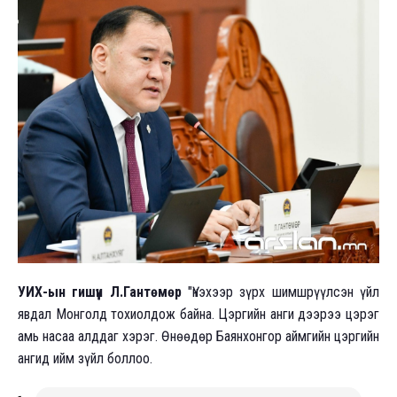
УИХ-ын гишүүн Л.Гантөмөр
"Үнэхээр зүрх шимшрүүлсэн үйл
явдал Монголд тохиолдож байна. Цэргийн анги дээрээ цэрэг
амь насаа алддаг хэрэг. Өнөөдөр Баянхонгор аймгийн цэргийн
ангид ийм зүйл боллоо.