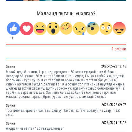
Мэдээнд өгөх таны үнэлгээ?
1
1
ЭМОЖИ
2026-05-22 12:48
Зочин
Манай хүүхэд 8- р анги. 1- р ангид орохдоо л 60 гаран хүүхэдтэй анги байсан.
Өнөөдөр 63- уулаа. 60 м. кв талбайтай анги 1 хүүхдэд 1 м.кв талбай ч оногдохгүй,
боломжийн уу? 2 хүн 15 м.кв талбайтай өрөө чинь хангалттай бус уу Энэ 63
хүүхдийн ар талын суудал дэлгэцээс 10 м орчим хол Ихэнх нь ташуулдаж харна.
Дэлгэц дээрхийг харах уу, дууг нь сонсох уу, эрүүл ахуйн хувьд боломжийн уу? Та
нар ч ичмээр амьтад даа. Зай чинь багадаад байгаа бол хөдөө гарч мал
малла, тариалан эрхэл. Өргөн уудам тал, уул тааламжтай биз дээ
2026-05-22 09:07
Зочин
Тоог цеелех, ереетэй байгаам биш уу! Тансаглах гэж гараагуй, чадвар ч гэж
алга!
2026-05-21 15:02
Зочин
мэдрэлийн өвчтэй 126 гаа цөөлөөд өг