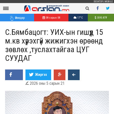
DESKTOP
|
MOBILE
Өнөөдөр
08 сарын 08
17°C
3593.87
₮
С.Бямбацогт: УИХ-ын гишүүд 15
м.кв хүрэхгүй жижигхэн өрөөнд
зөвлөх ,туслахтайгаа ЦУГ
СУУДАГ
Жиргэх
2026 оны 5 сарын 21
