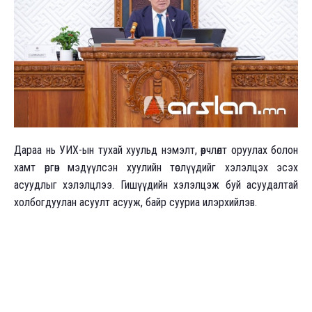
Дараа нь УИХ-ын тухай хуульд нэмэлт, өөрчлөлт оруулах болон
хамт өргөн мэдүүлсэн хуулийн төслүүдийг хэлэлцэх эсэх
асуудлыг хэлэлцлээ. Гишүүдийн хэлэлцэж буй асуудалтай
холбогдуулан асуулт асууж, байр сууриа илэрхийлэв.