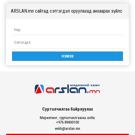
ARSLAN.mn сайтад сэтгэгдэл оруулахад анхаарах зүйлс
Сурталчилгаа байрлуулах
Маркетинг, сурталчилгааны алба:
+976 89400100
enkh@arslan.mn