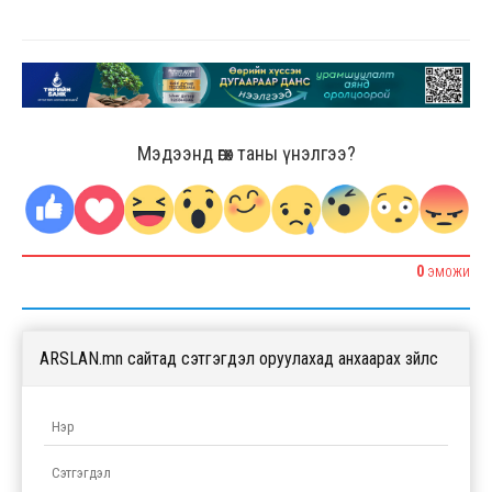
Мэдээнд өгөх таны үнэлгээ?
0
ЭМОЖИ
ARSLAN.mn сайтад сэтгэгдэл оруулахад анхаарах зүйлс