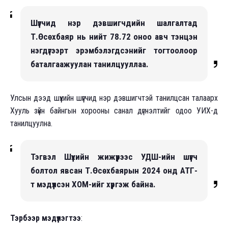
Шүүгчид нэр дэвшигчдийн шалгалтад
Т.Өсөхбаяр нь нийт 78.72 оноо авч тэнцэн
нэгдүгээрт эрэмбэлэгдсэнийг тогтоолоор
баталгаажуулан танилцууллаа.
Улсын дээд шүүхийн шүүгчид нэр дэвшигчтэй танилцсан талаарх
Хууль зүйн байнгын хорооны санал дүгнэлтийг одоо УИХ-д
танилцуулна.
Тэгвэл Шүүхийн жижүүрээс УДШ-ийн шүүгч
болтол явсан Т.Өсөхбаярын 2024 онд АТГ-
т мэдүүлсэн ХОМ-ийг хүргэж байна.
Тэрбээр мэдүүлэгтээ
: