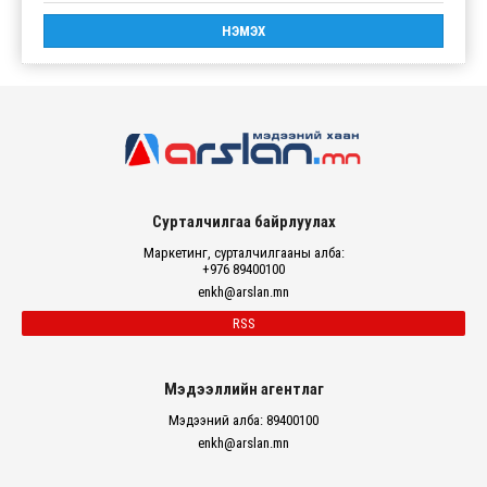
Сурталчилгаа байрлуулах
Маркетинг, сурталчилгааны алба:
+976 89400100
enkh@arslan.mn
RSS
Мэдээллийн агентлаг
Мэдээний алба: 89400100
enkh@arslan.mn