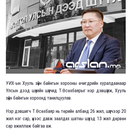
УИХ-ын Хууль зүйн байнгын хорооны өчигдрийн хуралдаанаар
Улсын дээд шүүхийн шүүгчид Т.Өсөхбаярыг нэр дэвшүүлж, Хууль
зүйн байнгын хороонд танилцуулав.
Нэр дэвшигч Т.Өсөхбаяр нь төрийн албанд 26 жил, шүүгчээр 20
жил нэг сар, үүнээс давж заалдах шатны шүүхэд 13 жил дөрвөн
сар ажиллаж байгаа аж.