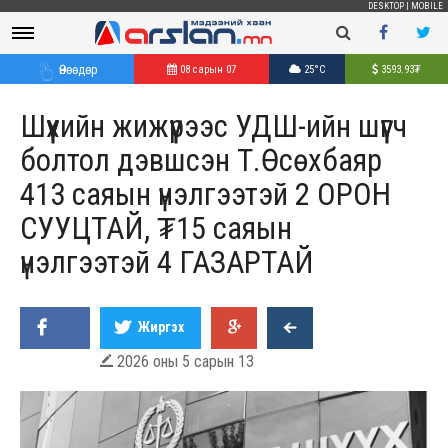
DESKTOP
|
MOBILE
Өнөөдөр
08 сарын 07
25°C
3593.93
₮
Шүүхийн жижүүрээс УДШ-ийн шүүгч
болтол дэвшсэн Т.Өсөхбаяр
413 саяын үнэлгээтэй 2 ОРОН
СУУЦТАЙ, ₮15 саяын
үнэлгээтэй 4 ГАЗАРТАЙ
Жиргэх
2026 оны 5 сарын 13
