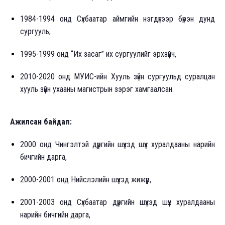
1984-1994 онд Сүхбаатар аймгийн нэгдүгээр бүрэн дунд
сургууль,
1995-1999 онд “Их засаг” их сургуулийг эрхзүйч,
2010-2020 онд МУИС-ийн Хууль зүйн сургуульд суралцан
хууль зүйн ухааны магистрын зэрэг хамгаалсан.
Ажилсан байдал:
2000 онд Чингэлтэй дүүргийн шүүхэд шүүх хуралдааны нарийн
бичгийн дарга,
2000-2001 онд Нийслэлийн шүүхэд жижүүр,
2001-2003 онд Сүхбаатар дүүргийн шүүхэд шүүх хуралдааны
нарийн бичгийн дарга,