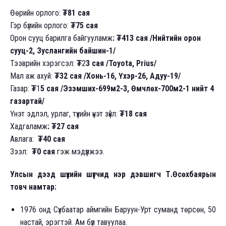
Өөрийн орлого:
₮81 сая
Гэр бүлийн орлого:
₮75 сая
Орон сууц барилга байгууламж
: ₮413 сая /Нийтийн орон
сууц-2, Зуслангийн байшин-1/
Тээврийн хэрэгсэл:
₮
2
3 сая /Toyota, Prius/
Мал аж ахуй:
₮32 сая /Хонь-16, Үхэр-26, Адуу-19/
Газар:
₮
1
5 сая /Эзэмших-699м2-3, Өмчлөх-700м2-1 нийт 4
газартай/
Үнэт эдлэл, урлаг, түүхийн үнэт зүйл:
₮18 сая
Хадгаламж
: ₮27 сая
Авлага:
₮40 сая
Зээл:
₮0 сая
гэж мэдүүлжээ.
Улсын дээд шүүхийн шүүгчид нэр дэвшигч Т.Өсөхбаярын
товч намтар:
1976 онд Сүхбаатар аймгийн Баруун-Урт суманд төрсөн, 50
настай, эрэгтэй. Ам бүл тавуулаа.