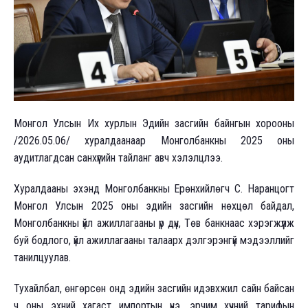
Монгол Улсын Их хурлын Эдийн засгийн байнгын хорооны
/2026.05.06/ хуралдаанаар Монголбанкны 2025 оны
аудитлагдсан санхүүгийн тайланг авч хэлэлцлээ.
Хуралдааны эхэнд Монголбанкны Ерөнхийлөгч С. Наранцогт
Монгол Улсын 2025 оны эдийн засгийн нөхцөл байдал,
Монголбанкны үйл ажиллагааны үр дүн, Төв банкнаас хэрэгжүүлж
буй бодлого, үйл ажиллагааны талаарх дэлгэрэнгүй мэдээллийг
танилцуулав.
Тухайлбал, өнгөрсөн онд эдийн засгийн идэвхжил сайн байсан
ч оны эхний хагаст импортын үнэ, эрчим хүчний тарифын