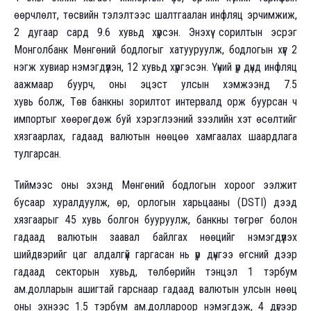
өөрчлөлт, төсвийн тэлэлтээс шалтгаалан инфляц эрчимжиж,
2 дугаар сард 9.6 хувьд хүрсэн. Энэхүү сорилтын эсрэг
Монголбанк Мөнгөний бодлогыг хатууруулж, бодлогын хүүг 2
нэгж хувиар нэмэгдүүлэн, 12 хувьд хүргэсэн. Үүний үр дүнд инфляц
аажмаар буурч, оны эцэст улсын хэмжээнд 7.5
хувь болж, Төв банкны зорилтот интервалд орж буурсан ч
импортыг хөөрөгдөж буй хэрэглээний зээлийн хэт өсөлтийг
хязгаарлах, гадаад валютын нөөцөө хамгаалах шаардлага
тулгарсан.
Тиймээс оны эхэнд Мөнгөний бодлогын хороог ээлжит
бусаар хуралдуулж, өр, орлогын харьцааны (DSTI) дээд
хязгаарыг 45 хувь болгон бууруулж, банкны төгрөг болон
гадаад валютын заавал байлгах нөөцийг нэмэгдүүлэх
шийдвэрийг цаг алдалгүй гаргасан нь үр дүнгээ өгсний дээр
гадаад секторын хувьд, төлбөрийн тэнцэл 1 тэрбум
ам.долларын ашигтай гарснаар гадаад валютын улсын нөөц
оны эхнээс 1.5 тэрбум ам.доллароор нэмэгдэж, 4 дүгээр