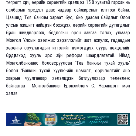
төгрөгт хүрч, өөрийн хөрөнгийн хүрэлцээ 15.8 хувьтай гарсан нь
салбарын эрсдэл даах чадвар сайжирсныг илтгэж байна.
Цаашид Төв банкны хараат бус, бие даасан байдлыг Олон
улсын жишигт нийцүүлэн бэхжүүлэх, өөрийн хөрөнгийн дутагдлыг
бүрэн шийдвэрлэж, бодлогын орон зайгаа тэлэх, улмаар
Монгол Улсын зээлжих зэрэглэлийг шат ахиулж, гадаадын
хөрөнгө оруулагчдын итгэлийг нэмэгдүүлэх суурь нөхцөлийг
бүрдүүлэхэд хууль эрх зүйн реформ шаардлагатай. Иймд
Монголбанкнаас боловсруулсан 'Төв банкны тухай хууль'
болон 'Банкны тухай хууль'-ийн нэмэлт, өөрчлөлтийг энэ
хаврын чуулганаар хэлэлцүүлэн батлуулахаар төлөвлөж
байгаагаа Монголбанкны Ерөнхийлөгч С. Наранцогт мөн
хэлэв.