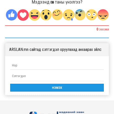
Мэдээнд өгөх таны үнэлгээ?
0
ЭМОЖИ
ARSLAN.mn сайтад сэтгэгдэл оруулахад анхаарах зүйлс