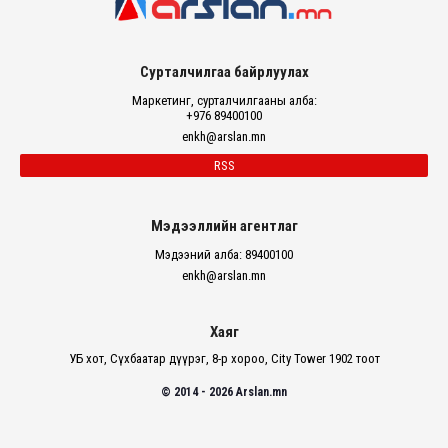
Сурталчилгаа байрлуулах
Маркетинг, сурталчилгааны алба:
+976 89400100
enkh@arslan.mn
RSS
Мэдээллийн агентлаг
Мэдээний алба: 89400100
enkh@arslan.mn
Хаяг
УБ хот, Сүхбаатар дүүрэг, 8-р хороо, City Tower 1902 тоот
© 2014 - 2026 Arslan.mn