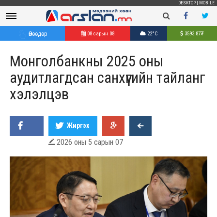
DESKTOP
|
MOBILE
Өнөөдөр
08 сарын 08
22°C
3593.87
₮
Монголбанкны 2025 оны
аудитлагдсан санхүүгийн тайланг
хэлэлцэв
Жиргэх
2026 оны 5 сарын 07
