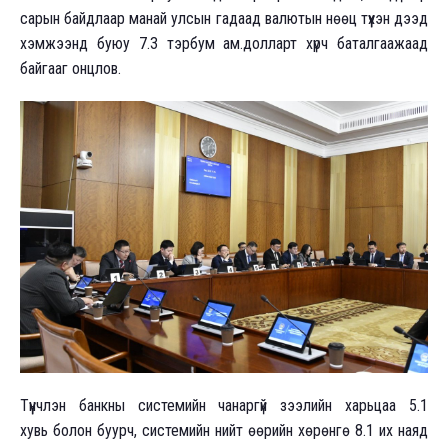
сарын байдлаар манай улсын гадаад валютын нөөц түүхэн дээд
хэмжээнд буюу 7.3 тэрбум ам.долларт хүрч баталгаажаад
байгааг онцлов.
Түүнчлэн банкны системийн чанаргүй зээлийн харьцаа 5.1
хувь болон буурч, системийн нийт өөрийн хөрөнгө 8.1 их наяд