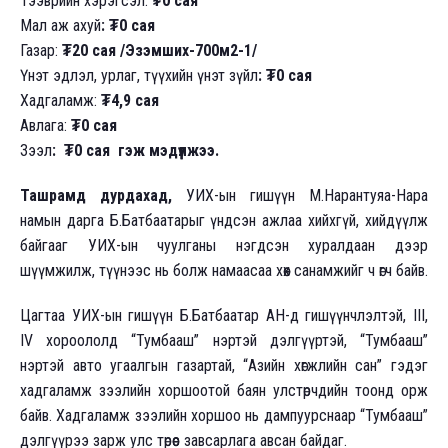
Тээврийн хэрэгсэл:
₮0 сая
Мал аж ахуй
: ₮0 сая
Газар:
₮20 сая /Эзэмших-700м2-1/
Үнэт эдлэл, урлаг, түүхийн үнэт зүйл
: ₮0 сая
Хадгаламж:
₮4,9 сая
Авлага:
₮0 сая
Зээл
: ₮0 сая гэж мэдүүлжээ.
Ташрамд дурдахад,
УИХ-ын гишүүн М.Нарантуяа-Нара
намын дарга Б.Батбаатарыг үндсэн ажлаа хийхгүй, хийдүүлж
байгааг УИХ-ын чуулганы нэгдсэн хуралдаан дээр
шүүмжилж, түүнээс нь болж намаасаа хөөх санамжийг ч өгч байв.
Цагтаа УИХ-ын гишүүн Б.Батбаатар АН-д гишүүнчлэлтэй, III,
IV хороололд “Тумбааш” нэртэй дэлгүүртэй, “Тумбааш”
нэртэй авто угаалгын газартай, “Азийн хөгжлийн сан” гэдэг
хадгаламж зээлийн хоршоотой баян улстөрчдийн тоонд орж
байв. Хадгаламж зээлийн хоршоо нь дампуурснаар “Тумбааш”
дэлгүүрээ зарж улс төрөөс завсарлага авсан байдаг.