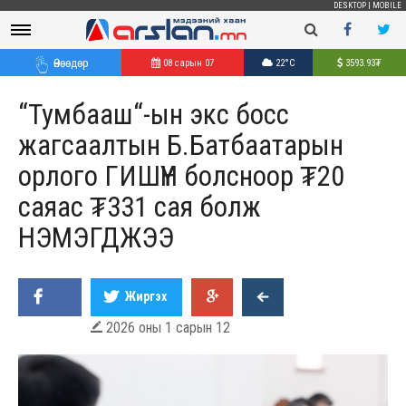
DESKTOP
|
MOBILE
Өнөөдөр
08 сарын 07
22°C
3593.93
₮
“Тумбааш“-ын экс босс
жагсаалтын Б.Батбаатарын
орлого ГИШҮҮН болсноор ₮20
саяас ₮331 сая болж
НЭМЭГДЖЭЭ
Жиргэх
2026 оны 1 сарын 12
