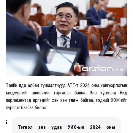
Төрийн өндөр албан тушаалтнууд АТГ-т 2024 оны хөрөнгө орлогын
мэдүүлгийг шинэчлэн гаргасан байна. Энэ хүрээнд бид
парламентад иргэдийг хэн хэн төлөөлж байгаа, тэдний ХОМ-ийг
хүргэж байгаа билээ.
Тэгвэл энэ удаа УИХ-ын 2024 оны