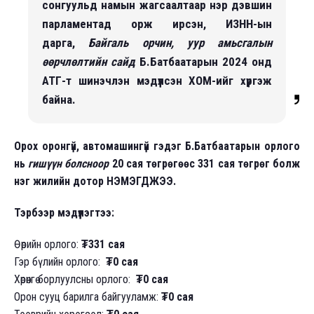
сонгуульд намын жагсаалтаар нэр дэвшин
парламентад орж ирсэн, ИЗНН-ын
дарга,
Байгаль орчин, уур амьсгалын
өөрчлөлтийн сайд
Б.Батбаатарын 2024 онд
АТГ-т шинэчлэн мэдүүлсэн ХОМ-ийг хүргэж
байна.
Орох оронгүй, автомашингүй гэдэг Б.Батбаатарын орлого
нь
гишүүн болсноор
20 сая төгрөгөөс 331 сая төгрөг болж
нэг жилийн дотор НЭМЭГДЖЭЭ.
Тэрбээр мэдүүлэгтээ:
Өөрийн орлого:
₮331 сая
Гэр бүлийн орлого:
₮0 сая
Хөрөнгө борлуулсны орлого:
₮0 сая
Орон сууц барилга байгууламж:
₮0 сая