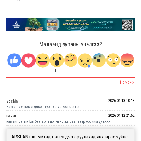
Мэдээнд өгөх таны үнэлгээ?
1
1
ЭМОЖИ
2026-01-13 10:13
Zochin
Яаж ингэж нэмэгдүүлсэн туршлагаа хэлж өгнө үү
2026-01-12 21:52
Зочин
намайг Батын Батбаатар гэдэг чинь жагсаалтаар орсийм уу кккк
ARSLAN.mn сайтад сэтгэгдэл оруулахад анхаарах зүйлс