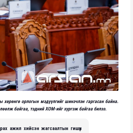
ы хөрөнгө орлогын мэдүүлгийг шинэчлэн гаргасан байна.
өлөөлж байгаа, тэдний ХОМ-ийг хүргэж байгаа билээ.
рах ажил хийсэн жагсаалтын гишүүн