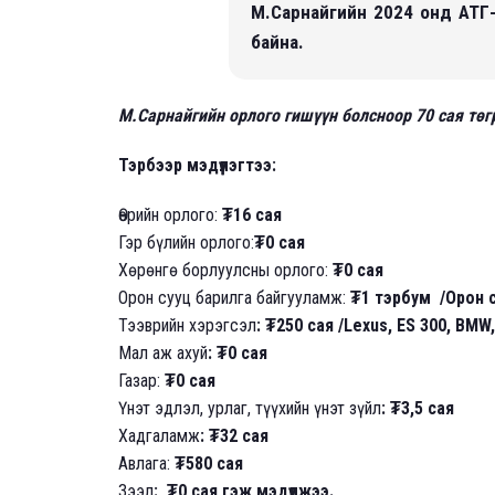
М.Сарнайгийн 2024 онд АТГ-
байна.
М.Сарнайгийн орлого гишүүн болсноор 70 сая төг
Тэрбээр мэдүүлэгтээ:
Өөрийн орлого:
₮16 сая
Гэр бүлийн орлого:
₮0 сая
Хөрөнгө борлуулсны орлого:
₮0 сая
Орон сууц барилга байгууламж:
₮1 тэрбум /Орон с
Тээврийн хэрэгсэл
: ₮250 сая /Lexus, ES 300, BMW
Мал аж ахуй
: ₮0 сая
Газар:
₮0 сая
Үнэт эдлэл, урлаг, түүхийн үнэт зүйл
:
₮3,5 сая
Хадгаламж
: ₮32 сая
Авлага:
₮580 сая
Зээл
: ₮
0 сая гэж мэдүүлжээ.