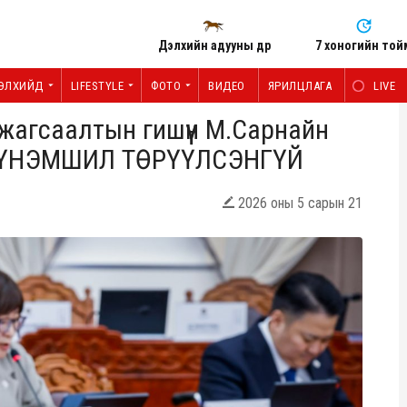
Дэлхийн адууны өдөр
7 хоногийн той
ЭЛХИЙД
LIFESTYLE
ФОТО
ВИДЕО
ЯРИЛЦЛАГА
LIVE
жагсаалтын гишүүн М.Сарнайн
о ҮНЭМШИЛ ТӨРҮҮЛСЭНГҮЙ
2026 оны 5 сарын 21
