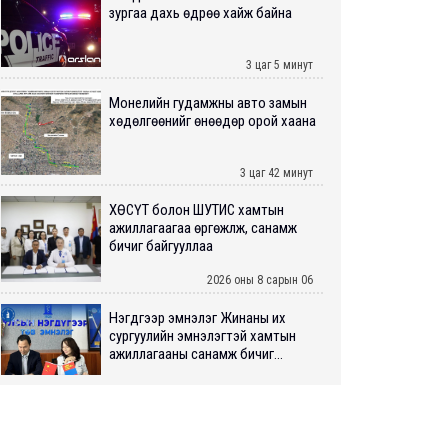
зургаа дахь өдрөө хайж байна
3 цаг 5 минут
Монелийн гудамжны авто замын
хөдөлгөөнийг өнөөдөр орой хаана
3 цаг 42 минут
ХӨСҮТ болон ШУТИС хамтын
ажиллагаагаа өргөжүүлж, санамж
бичиг байгууллаа
2026 оны 8 сарын 06
Нэгдүгээр эмнэлэг Жинаны их
сургуулийн эмнэлэгтэй хамтын
ажиллагааны санамж бичиг...
2026 оны 8 сарын 06
Нийслэлийн ИТХ-аар “Сэлбэ
ухаалаг хот”, агаарын бохирдол