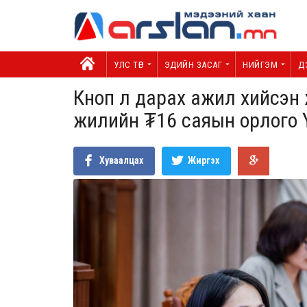
УЛС ТӨР
ЭДИЙН ЗАСАГ
НИЙГЭМ
Д
Кноп л дарах ажил хийсэн 
жилийн ₮16 саяын орлог
Хуваалцах
Жиргэх