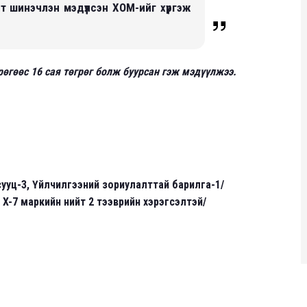
т шинэчлэн мэдүүлсэн ХОМ-ийг хүргэж
рөгөөс 16 сая төгрөг болж буурсан гэж мэдүүлжээ.
ууц-3, Үйлчилгээний зориулалттай барилга-1/
, X-7 маркийн нийт 2 тээврийн хэрэгсэлтэй/