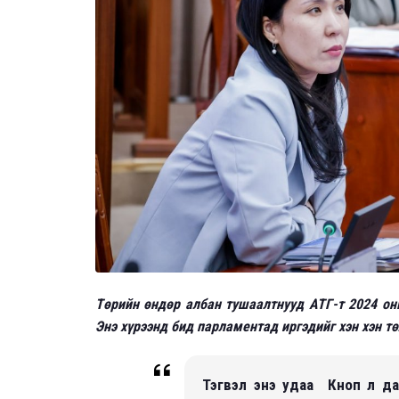
Төрийн өндөр албан тушаалтнууд АТГ-т 2024 он
Энэ хүрээнд бид парламентад иргэдийг хэн хэн т
Тэгвэл энэ удаа Кноп л да