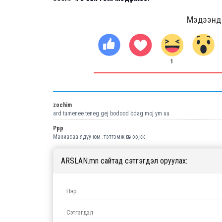
Мэдээнд ө
1
zochim
ard tumenee teneg gej bodood bdag moj ym uu
Ррр
Маниасаа ядуу юм .тэтгэмж өгөөч ээ,кк
ARSLAN.mn сайтад сэтгэгдэл оруулах: