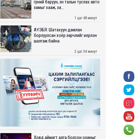
гүүрний баруун, зүүн талын туслах авто
замыг хааж, за...
1 цаг 48 минут
АҮЭБЯ: Шатахуун дамлан
борлуулсан хоёр зөрчлийг илрүүлэн
шалгаж байна
2 цаг 34 минут
Ховд аймагт алга болсон охиныг