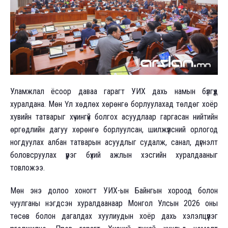
Уламжлал ёсоор даваа гарагт УИХ дахь намын бүлгүүд
хуралдана. Мөн Үл хөдлөх хөрөнгө борлуулахад төлдөг хоёр
хувийн татварыг хүчингүй болгох асуудлаар гаргасан нийтийн
өргөдлийн дагуу хөрөнгө борлуулсан, шилжүүлсний орлогод
ногдуулах албан татварын асуудлыг судалж, санал, дүгнэлт
боловсруулах үүрэг бүхий ажлын хэсгийн хуралдааныг
товложээ.
Мөн энэ долоо хоногт УИХ-ын Байнгын хороод болон
чуулганы нэгдсэн хуралдаанаар Монгол Улсын 2026 оны
төсөв болон дагалдах хуулиудын хоёр дахь хэлэлцүүлэг