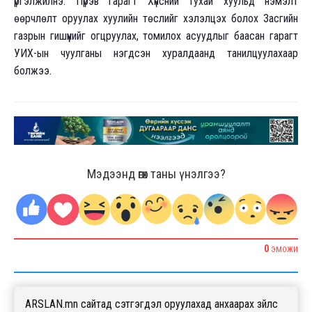
үргэлжилнэ. Пүрэв гарагт Хүнсний тухай хуульд нэмэлт
өөрчлөлт оруулах хуулийн төслийг хэлэлцэх болох Засгийн
газрын гишүүнийг огцруулах, томилох асуудлыг баасан гарагт
УИХ-ын чуулганы нэгдсэн хуралдаанд танилцуулахаар
болжээ.
Мэдээнд өгөх таны үнэлгээ?
0
ЭМОЖИ
ARSLAN.mn сайтад сэтгэгдэл оруулахад анхаарах зүйлс