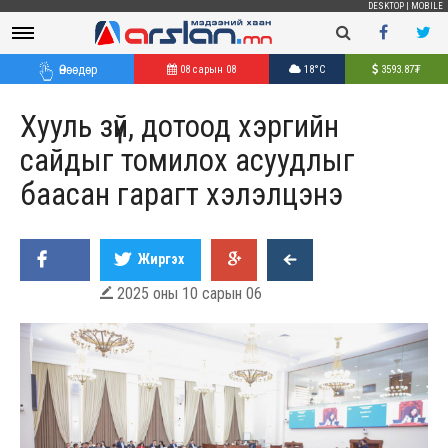
DESKTOP
|
MOBILE
Өнөөдөр
08 сарын 08
18°C
3593.87
₮
Хууль зүй, дотоод хэргийн
сайдыг томилох асуудлыг
баасан гарагт хэлэлцэнэ
Жиргэх
2025 оны 10 сарын 06
