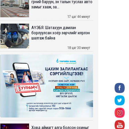
гүүрний баруун, зүүн талын туслах авто
замыг хааж, за...
17 цаг 44 минут
АҮЭБЯ: Шатахуун дамлан
борлуулсан хоёр зөрчлийг илрүүлэн
шалгаж байна
18 цаг 30 минут
Ховд аймагт алга болсон охиныг