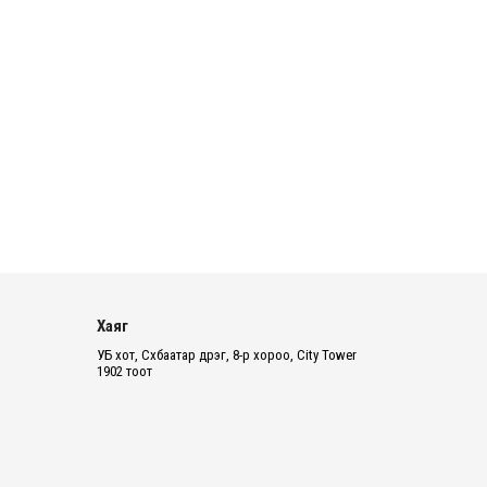
2026 оны 8 сарын 06
ШУУРХАЙ: Туул голд 13 настай
хүүхэд живж, эрэн хайх ажиллагаа
үргэлжилж байна
2026 оны 8 сарын 06
Татварын өртэй шатахуун
импортлогч ААН-үүдийн дансыг
битүүмжлэхгүй
2026 оны 8 сарын 06
Нийслэлийн цэцэрлэгийн цахим
бүртгэл энэ сарын 10-нд эхэлнэ
Хаяг
УБ хот, Сүхбаатар дүүрэг, 8-р хороо, City Tower
1902 тоот
2026 оны 8 сарын 06
Өнөр хороолол болон
Баянхошууны авто замын барилгын
ажлын нийт гүйцэтгэл 74.5 хув...