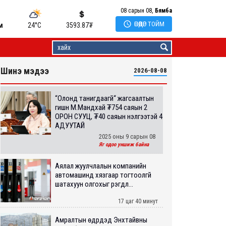
08 сарын 08,
Бямба

ӨНӨӨДӨР ТОЙМ
м
24°C
3593.87
₮
Шинэ мэдээ
2026-08-08
“Олонд танигдаагүй“ жагсаалтын
гишүүн М.Мандхай ₮754 саяын 2
ОРОН СУУЦ, ₮40 саяын үнэлгээтэй 4
АДУУТАЙ
2025 оны 9 сарын 08
Яг одоо уншиж байна
Аялал жуулчлалын компанийн
автомашинд хязгаар тогтоолгүй
шатахуун олгохыг үүрэгдл...
17 цаг 40 минут
Амралтын өдрүүдэд Энхтайвны