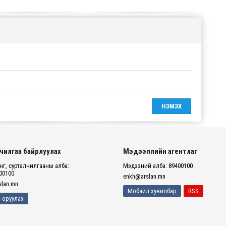
чилгаа байрлуулах
Мэдээллийн агентлаг
г, сурталчилгааны алба:
Мэдээний алба: 89400100
00100
enkh@arslan.mn
lan.mn
Мобайл хувилбар
RSS
 оруулах