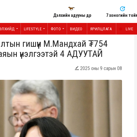
Дэлхийн адууны өдөр
7 хоногийн той
ЭЛХИЙД
LIFESTYLE
ФОТО
ВИДЕО
ЯРИЛЦЛАГА
LIVE
алтын гишүүн М.Мандхай ₮754
аяын үнэлгээтэй 4 АДУУТАЙ
2025 оны 9 сарын 08
