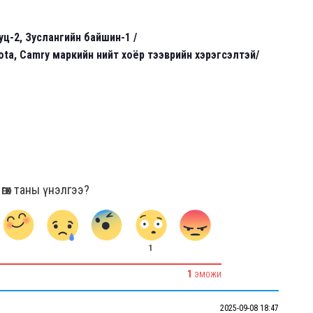
уц-2, Зуслангийн байшин-1 /
ota, Camry
маркийн нийт хоёр тээврийн хэрэгсэлтэй/
гөх таны үнэлгээ?
1
1
ЭМОЖИ
2025-09-08 18:47