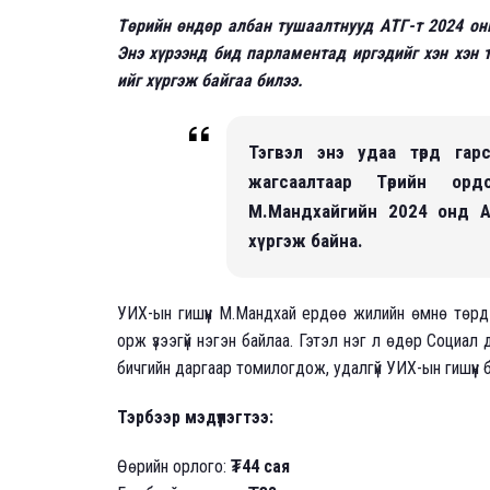
Төрийн өндөр албан тушаалтнууд АТГ-т 2024 он
Энэ хүрээнд бид парламентад иргэдийг хэн хэн
ийг хүргэж байгаа билээ.
Тэгвэл энэ удаа төрд гар
жагсаалтаар Төрийн орд
М.Мандхайгийн 2024 онд А
хүргэж байна.
УИХ-ын гишүүн М.Мандхай ердөө жилийн өмнө төрд 
орж үзээгүй нэгэн байлаа. Гэтэл нэг л өдөр Социа
бичгийн даргаар томилогдож, удалгүй УИХ-ын гишүүн 
Тэрбээр мэдүүлэгтээ:
Өөрийн орлого:
₮44 сая