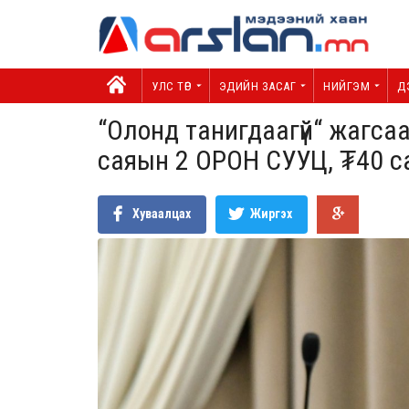
УЛС ТӨР
ЭДИЙН ЗАСАГ
НИЙГЭМ
Д
“Олонд танигдаагүй“ жагса
саяын 2 ОРОН СУУЦ, ₮40 с
Хуваалцах
Жиргэх