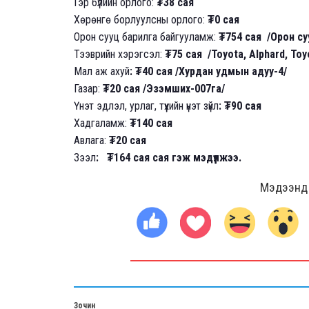
Гэр бүлийн орлого:
₮38 сая
Хөрөнгө борлуулсны орлого:
₮0 сая
Орон сууц барилга байгууламж:
₮754 сая /Орон су
Тээврийн хэрэгсэл:
₮75 сая /Toyota, Alphard, Toy
Мал аж ахуй
: ₮40 сая /Хурдан удмын адуу-4/
Газар:
₮20 сая /Эзэмших-007га/
Үнэт эдлэл, урлаг, түүхийн үнэт зүйл
: ₮90 сая
Хадгаламж:
₮140 сая
Авлага:
₮20 сая
Зээл
: ₮164 сая сая гэж мэдүүлжээ.
Мэдээнд ө
Зочин