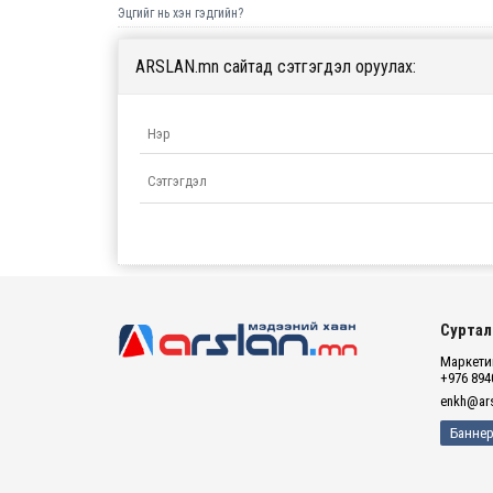
Эцгийг нь хэн гэдгийн?
ARSLAN.mn сайтад сэтгэгдэл оруулах:
Суртал
Маркетин
+976 894
enkh@ars
Баннер