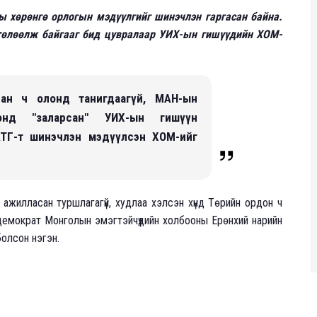
ы хөрөнгө орлогын мэдүүлгийг шинэчлэн гаргасан байна.
 төлөөлж байгааг бид цувралаар УИХ-ын гишүүдийн ХОМ-
сан ч олонд танигдаагүй, МАН-ын
онд "заларсан" УИХ-ын гишүүн
ТГ-т шинэчлэн мэдүүлсэн ХОМ-ийг
ажилласан туршлагагүй, худлаа хэлсэн хүнд Төрийн ордон ч
л демократ Монголын эмэгтэйчүүдийн холбооны Ерөнхий нарийн
болсон нэгэн.