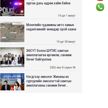
зургаа дахь өдрөө хайж байна
19 цаг 1 минут
Монелийн гудамжны авто замын
хөдөлгөөнийг өнөөдөр орой хаана
19 цаг 38 минут
ХӨСҮТ болон ШУТИС хамтын
ажиллагаагаа өргөжүүлж, санамж
бичиг байгууллаа
2026 оны 8 сарын 06
Нэгдүгээр эмнэлэг Жинаны их
сургуулийн эмнэлэгтэй хамтын
ажиллагааны санамж бичиг...
2026 оны 8 сарын 06
Нийслэлийн ИТХ-аар “Сэлбэ
ухаалаг хот”, агаарын бохирдол