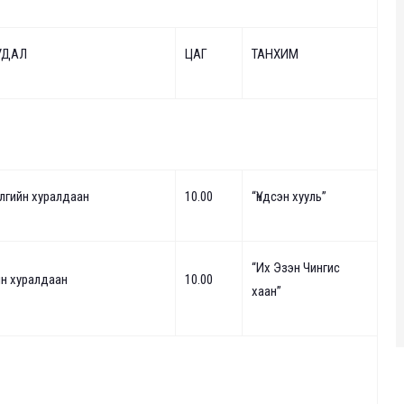
УДАЛ
ЦАГ
ТАНХИМ
лгийн хуралдаан
10.00
“Үндсэн хууль”
“Их Эзэн Чингис
йн хуралдаан
10.00
хаан”