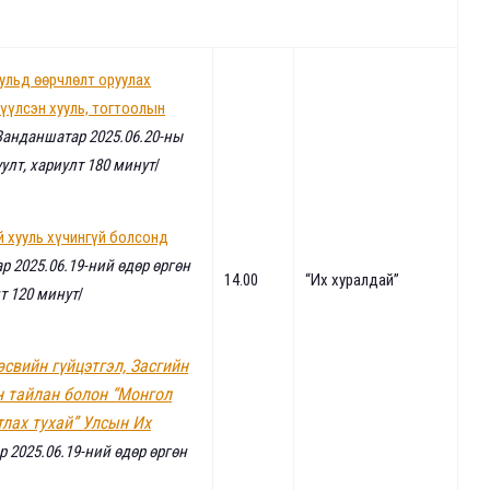
ульд өөрчлөлт оруулах
дүүлсэн хууль, тогтоолын
Занданшатар 2025.06.20-ны
уулт, хариулт 180 минут
/
й хууль хүчингүй болсонд
р 2025.06.19-ний өдөр өргөн
14.00
“Их хуралдай”
т 120 минут
/
свийн гүйцэтгэл, Засгийн
н тайлан болон “Монгол
тлах тухай” Улсын Их
р 2025.06.19-ний өдөр өргөн