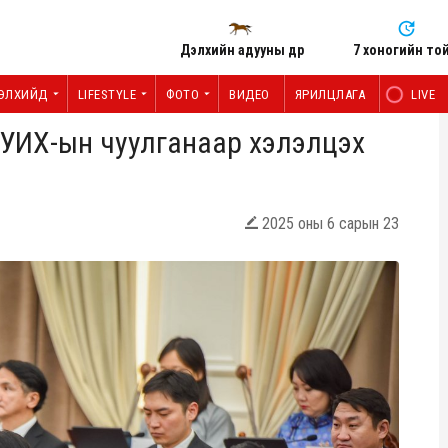
Дэлхийн адууны өдөр
7 хоногийн то
ЭЛХИЙД
LIFESTYLE
ФОТО
ВИДЕО
ЯРИЛЦЛАГА
LIVE
 УИХ-ын чуулганаар хэлэлцэх
2025 оны 6 сарын 23
