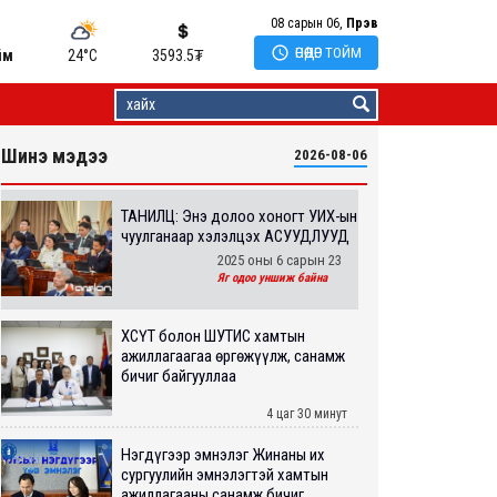
08 сарын 06,
Пүрэв

ӨНӨӨДӨР ТОЙМ
йм
24°C
3593.5
₮
Шинэ мэдээ
2026-08-06
ТАНИЛЦ: Энэ долоо хоногт УИХ-ын
чуулганаар хэлэлцэх АСУУДЛУУД
2025 оны 6 сарын 23
Яг одоо уншиж байна
ХӨСҮТ болон ШУТИС хамтын
ажиллагаагаа өргөжүүлж, санамж
бичиг байгууллаа
4 цаг 30 минут
Нэгдүгээр эмнэлэг Жинаны их
сургуулийн эмнэлэгтэй хамтын
ажиллагааны санамж бичиг...