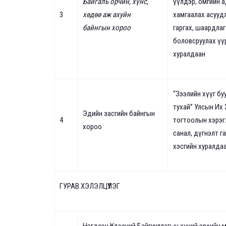
Байгаль орчин, хүнс,
үүлдэр, омгийн 
3
хөдөө аж ахуйн
хамгаалах асуудл
байнгын хороо
гаргах, шаардла
боловсруулах үү
хуралдаан
“Зээлийн хүүг бу
тухай” Улсын Их 
Эдийн засгийн байнгын
4
тогтоолын хэрэг
хороо
санал, дүгнэлт г
хэсгийн хуралда
ГУРАВ.ХЭЛЭЛЦҮҮЛЭГ