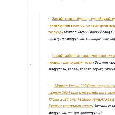
·
Засгийн газрын бүрэлдэхүүний тухай ху
тухай хуулийн төсөл болон хамт өргөн мэ
төслүүд
/
Монгол Улсын Ерөнхий сайд Г.
өдөр өргөн мэдүүлсэн,
хэлэлцэх эсэх
, ас
·
Гаалийн албан татвараас чөлөөлөх туха
тооцох тухай хуулийн төсөл
/
Засгийн газа
1
мэдүүлсэн, хэлэлцэх эсэх, асуулт, хариул
Монгол Улсын 2024 оны нэгдсэн тө
·
газрын 2024 оны санхүүгийн нэгтгэсэ
Улсын 2024 оны төсвийн гүйцэтгэл ба
Хурлын тогтоолын төс
өл
/
Засгийн газа
мэдүүлсэн, нэг дэх хэлэлцүүлэг
/