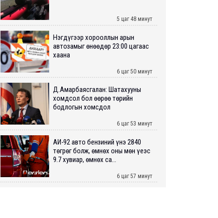
5 цаг 48 минут
Нэгдүгээр хорооллын арын
автозамыг өнөөдөр 23:00 цагаас
хаана
6 цаг 50 минут
Д.Амарбаясгалан: Шатахууны
хомдсол бол өөрөө төрийн
бодлогын хомсдол
6 цаг 53 минут
АИ-92 авто бензиний үнэ 2840
төгрөг болж, өмнөх оны мөн үеэс
9.7 хувиар, өмнөх са...
6 цаг 57 минут
ШУУРХАЙ: Туул голд 13 настай
хүүхэд живж, эрэн хайх ажиллагаа
үргэлжилж байна