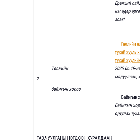
Ерөнхий сайд
ны өдөр өрг
эсэх
/
·
Гаалийн а
тухай хууль 
тухай хуулий
Төсвийн
2025.06.19-н
мэдүүлсэн, 
2
байнгын хороо
·
Байнгын 
Байнгын хор
оруулах туха
ТАВ.ЧУУЛГАНЫ НЭГДСЭН ХУРАЛДААН