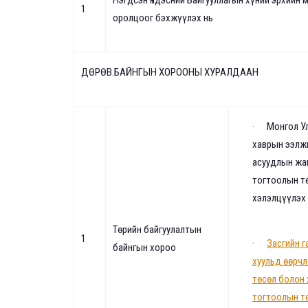
Нэгдсэн Үндэсний Байгууллагын хүний эрхийн
1
оролцоог бэхжүүлэх нь
ДӨРӨВ.БАЙНГЫН ХОРООНЫ ХУРАЛДААН
·
Монгол У
хаврын ээлжи
асуудлын жаг
тогтоолын тө
хэлэлцүүлэх 
Төрийн байгуулалтын
1
·
Засгийн 
байнгын хороо
хуульд өөрчл
төсөл болон 
тогтоолын т