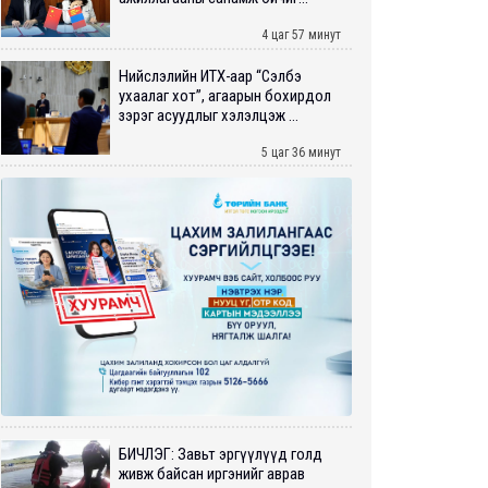
4 цаг 57 минут
Нийслэлийн ИТХ-аар “Сэлбэ
ухаалаг хот”, агаарын бохирдол
зэрэг асуудлыг хэлэлцэж ...
5 цаг 36 минут
БИЧЛЭГ: Завьт эргүүлүүд голд
живж байсан иргэнийг аврав