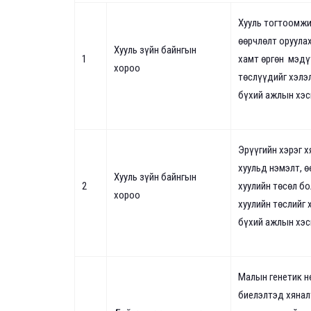
Хууль тогтоомжи
өөрчлөлт оруулах
Хууль зүйн байнгын
1
хамт өргөн мэдү
хороо
төслүүдийг хэлэ
бүхий ажлын хэс
Эрүүгийн хэрэг 
хуульд нэмэлт, ө
Хууль зүйн байнгын
2
хуулийн төсөл б
хороо
хуулийн төслийг 
бүхий
ажлын хэс
Малын генетик н
биелэлтэд хянал