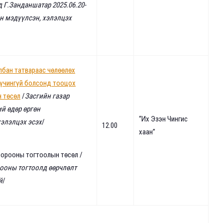
 Г.Занданшатар 2025.06.20-
өн мэдүүлсэн,
хэлэлцэх
лбан татвараас чөлөөлөх
хүчингүй болсонд тооцох
н төсөл
/
Засгийн газар
ий өдөр өргөн
“Их Эзэн Чингис
хэлэлцэх эсэх
/
12.00
хаан”
хорооны тогтоолын төсөл /
ооны тогтоолд өөрчлөлт
й
/