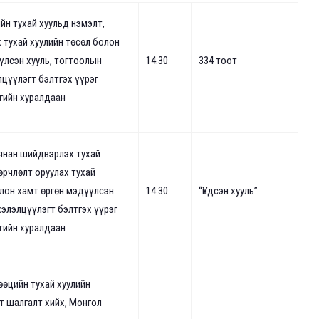
йн тухай хуульд нэмэлт,
 тухай хуулийн төсөл болон
үлсэн хууль, тогтоолын
14.30
334 тоот
лцүүлэгт бэлтгэх үүрэг
гийн хуралдаан
хянан шийдвэрлэх тухай
өрчлөлт оруулах тухай
олон хамт өргөн мэдүүлсэн
14.30
“Үндсэн хууль”
хэлэлцүүлэгт бэлтгэх үүрэг
гийн хуралдаан
өөцийн тухай хуулийн
т шалгалт хийх, Монгол