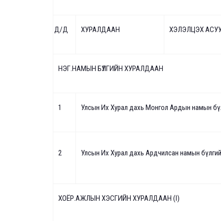
Д/Д
ХУРАЛДААН
ХЭЛЭЛЦЭХ АСУ
НЭГ.НАМЫН БҮЛГИЙН ХУРАЛДААН
1
Улсын Их Хурал дахь Монгол Ардын намын б
ү
2
Улсын Их Хурал дахь Ардчилсан намын бүлги
ХОЁР
.
АЖЛЫН ХЭСГИЙН ХУРАЛДААН (I)