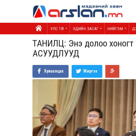
УЛС ТӨР
ЭДИЙН ЗАСАГ
НИЙГЭМ
Д
ТАНИЛЦ: Энэ долоо хоногт
АСУУДЛУУД
Хуваалцах
Жиргэх