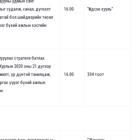
адууны удмын санг
ыг судалж, санал, дүгнэлт
16.00
“Үндсэн хууль”
гатай бол шийдвэрийн төсөл
рэг бүхий
ажлын хэсгийн
уруулах стратеги батлах
Хурлын 2020 оны 21 дүгээр
жилт, үр дүнтэй танилцаж,
16.00
334 тоот
аргах үүрэг бүхий ажлын
ан