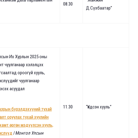
 механизм дахь парламентын
“Жанжин
08.30
Д.Сүхбаатар”
лсын Их Хурлын 2025 оны
т чуулганаар хэлэлцэх
саалтад ороогүй хууль,
слүүдийг чуулганаар
эсэх асуудал
11.30
“Үндсэн хууль”
газрын бүрэлдэхүүний тухай
өлт оруулах тухай хуулийн
хамт өргөн мэдүүлсэн хууль,
өслүүд
/
Монгол Улсын