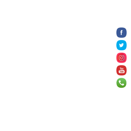
7 цаг 13 минут
Татварын өртэй шатахуун
импортлогч ААН-үүдийн дансыг
битүүмжлэхгүй
7 цаг 26 минут
Нийслэлийн цэцэрлэгийн цахим
бүртгэл энэ сарын 10-нд эхэлнэ
7 цаг 52 минут
Өнөр хороолол болон Баянхошууны
авто замын барилгын ажлын нийт
гүйцэтгэл 74.5 хув...
7 цаг 57 минут
Монгол-Алтай, Хөвсгөлийн
уулархаг нутаг, Дорнод-
Дарьгангын тал нутгаар дуу
цахилг...