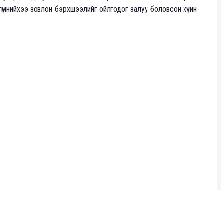
 түмнийхээ зовлон бэрхшээлийг ойлгодог залуу боловсон хүчин