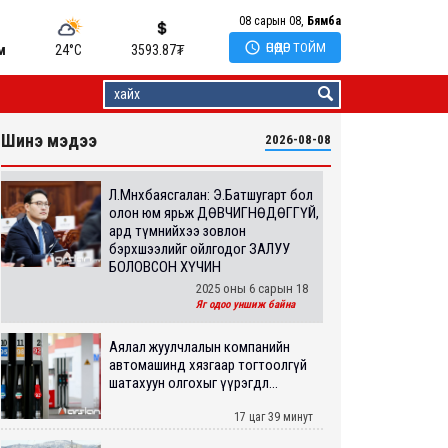
08 сарын 08,
Бямба

ӨНӨӨДӨР ТОЙМ
м
24°C
3593.87
₮
Шинэ мэдээ
2026-08-08
Л.Мөнхбаясгалан: Э.Батшугарт бол
олон юм ярьж ДӨВЧИГНӨДӨГГҮЙ,
ард түмнийхээ зовлон
бэрхшээлийг ойлгодог ЗАЛУУ
БОЛОВСОН ХҮЧИН
2025 оны 6 сарын 18
Яг одоо уншиж байна
Аялал жуулчлалын компанийн
автомашинд хязгаар тогтоолгүй
шатахуун олгохыг үүрэгдл...
17 цаг 39 минут