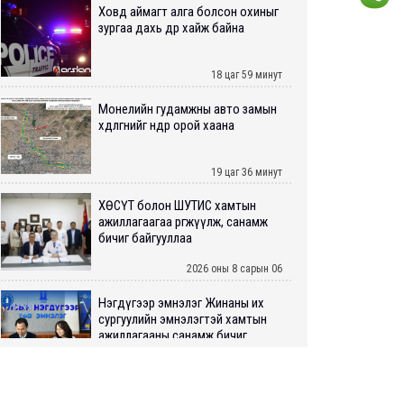
Ховд аймагт алга болсон охиныг
зургаа дахь өдрөө хайж байна
18 цаг 59 минут
Монелийн гудамжны авто замын
хөдөлгөөнийг өнөөдөр орой хаана
19 цаг 36 минут
ХӨСҮТ болон ШУТИС хамтын
ажиллагаагаа өргөжүүлж, санамж
бичиг байгууллаа
2026 оны 8 сарын 06
Нэгдүгээр эмнэлэг Жинаны их
сургуулийн эмнэлэгтэй хамтын
ажиллагааны санамж бичиг...
2026 оны 8 сарын 06
Нийслэлийн ИТХ-аар “Сэлбэ