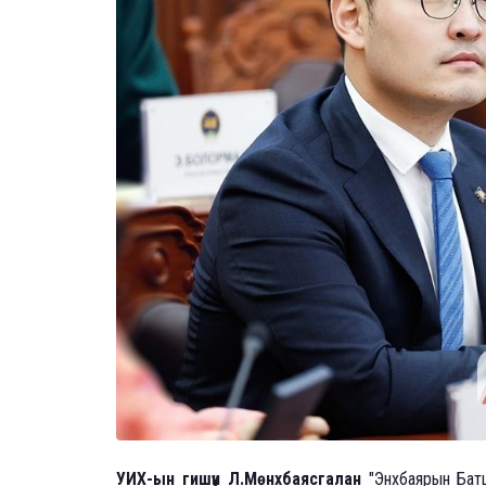
УИХ-ын гишүүн Л.Мөнхбаясгалан
"Энхбаярын Бат