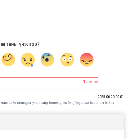
гөх таны үнэлгээ?
1
ЭМОЖИ
2025-06-20 00:01
 маш сайн ойлгодог учир сайд болоход нь бид бүгдээрээ баярлаж байна.