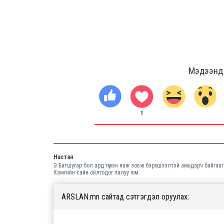
Мэдээнд ө
1
Настан
Э.Батшугар бол ард түмэн яаж зовж бэрхшээлтэй амьдарч байгааг
Хамгийн сайн ойлгодог залуу юм.
ARSLAN.mn сайтад сэтгэгдэл оруулах: