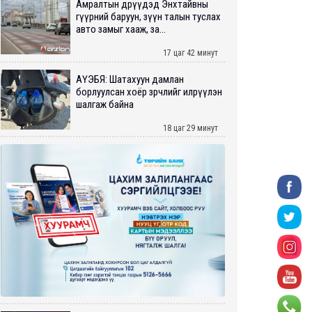
Амралтын өдрүүдэд Энхтайвны
гүүрний баруун, зүүн талын туслах
авто замыг хааж, за...
17 цаг 42 минут
АҮЭБЯ: Шатахуун дамлан
борлуулсан хоёр зөрчлийг илрүүлэн
шалгаж байна
18 цаг 29 минут