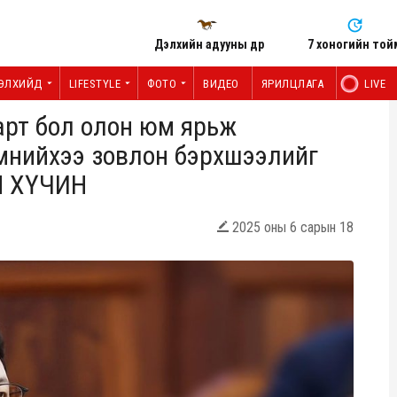
Дэлхийн адууны өдөр
7 хоногийн той
ЭЛХИЙД
LIFESTYLE
ФОТО
ВИДЕО
ЯРИЛЦЛАГА
LIVE
арт бол олон юм ярьж
нийхээ зовлон бэрхшээлийг
Н ХҮЧИН
2025 оны 6 сарын 18
