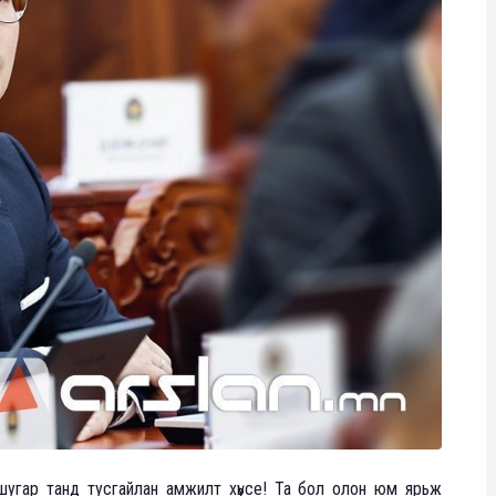
шугар танд тусгайлан амжилт хүьсе! Та бол олон юм ярьж