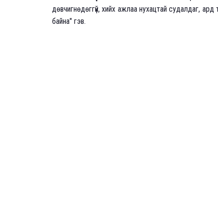
дөвчигнөдөггүй, хийх ажлаа нухацтай судалдаг, ард
байна" гэв.