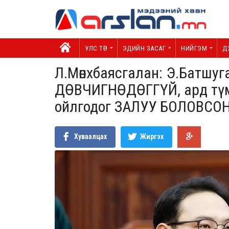
УЛС ТӨР
ЭДИЙН ЗАСАГ
НИЙГЭМ
Д
Л.Мөнхбаясгалан: Э.Батшуг
ДӨВЧИГНӨДӨГГҮЙ, ард түм
ойлгодог ЗАЛУУ БОЛОВСО
Хуваалцах
Жиргэх