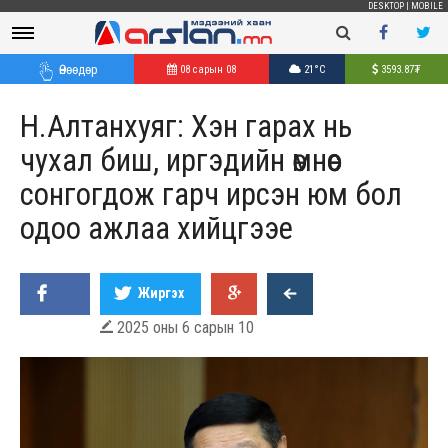
DESKTOP
|
MOBILE
Өнөөдөр
08 сарын 08
21°C
3593.87
₮
Н.Алтанхуяг: Хэн гарах нь
чухал биш, иргэдийн өмнөөс
сонгогдож гарч ирсэн юм бол
одоо ажлаа хийцгээе
Жиргэх
2025 оны 6 сарын 10
