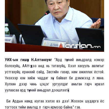
УИХ-ын гишүүн Н.Алтанхуяг
"Ард түмний амьдралд нэмэр
болохуйц, ААН-үүдээ өөд нь татахуйц, Хээл хахууль авлигыг
устгахуйц ерөнхий сайд, Засгийн газар, нам ажиллах ёстой.
Үнэхээр юм хийж чаддаг хүн байвал би дэмжээд л явна.
Хулхин дээр чинь цэцэг ургуулдаг амьтан гарч ирвэл
уулаасаа ард түмний амьдрал дээшлэхгүй.
Би Ардын намд юугаа хэлэх вэ дээ! Жоохон шударга ёс
тогтоох тийм амьтад л гарч ирмээр байна." гэв.