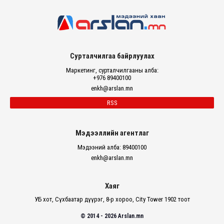
Сурталчилгаа байрлуулах
Маркетинг, сурталчилгааны алба:
+976 89400100
enkh@arslan.mn
RSS
Мэдээллийн агентлаг
Мэдээний алба: 89400100
enkh@arslan.mn
Хаяг
УБ хот, Сүхбаатар дүүрэг, 8-р хороо, City Tower 1902 тоот
© 2014 - 2026 Arslan.mn