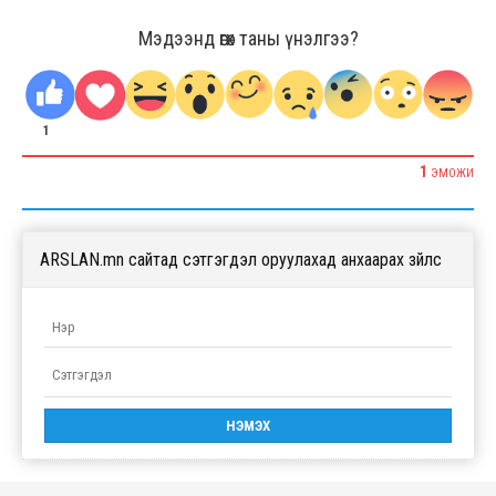
Мэдээнд өгөх таны үнэлгээ?
1
1
ЭМОЖИ
ARSLAN.mn сайтад сэтгэгдэл оруулахад анхаарах зүйлс