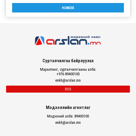
Сурталчилгаа байрлуулах
Маркетинг, сурталчилгааны алба:
+976 89400100
enkh@arslan.mn
RSS
Мэдээллийн агентлаг
Мэдээний алба: 89400100
enkh@arslan.mn