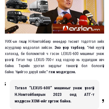
УИХ-ын гишүүн Н.Номтойбаяр өнөөдөр төсөвт тодотгол хийх
асуудлаар мэдээлэл хийсэн.
Энэ үеэр тэрбээр
, "Ний нуугүй
хэлэхэд, би боломжтой ч гэсэн LEXUS-600 машиныг унаж
үзээгүй. Гэтэл төр LEXUS-700-г хэд хэдээр нь худалдаж авч
байна. Төрийн урсгал зардлыг танахгүй бол болохгүй
байна. Үүнийгээ даруй хийе."
гэж мэдэгдсэн.
Тэгвэл “LEXUS-600“ машиныг унаж үзээгүй
Н.Номтойбаярын 2023 онд АТГ-т
мэдүүлсэн ХОМ-ийг хүргэж байна.