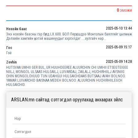
0
ЭМОЖИ
2025-05-10 13:44
Нохойн баас
Энэ нохойн баасны гэр бүлд LX.600. БОЛ Перүсшдээ Монголын баялгийг цөлмөж
Дэлхийн хамгийн үнэтэй машинуудыг хэргэлдэг ....хулгайч нар...
2025-05-09 15:17
Гос
Гоё
2025-05-09 14:28
Zovhin
HUTSVAA UMHII GER BUL, UR HUUHDEEREE ALUURCHIN CHI UMHII ETSEGTEIGEE
NIILJ, MONGOL ULSAAS HULGAILJ, LUIVARDAJ, ZAILALJ, HUCHIRHIILJ AVSNIIG
CHIN MONGOLCHUUD TUN UDAHGUI HULGAICHDAAS BUTSAAJ AVAH BOLNOO.
YAMAR LUIVARCHID BAISNAA MEDEH BOLNOO. ALUURCHIN HUCHIRHIILEGCH
HULGAICHID.
ARSLAN.mn сайтад сэтгэгдэл оруулахад анхаарах зүйлс