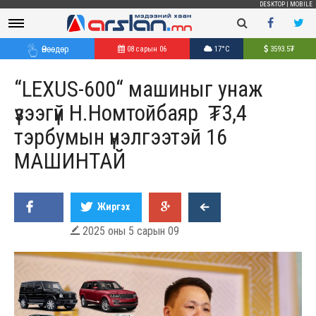
DESKTOP
|
MOBILE
Өнөөдөр
08 сарын 06
17°C
3593.5
₮
“LEXUS-600“ машиныг унаж
үзээгүй Н.Номтойбаяр ₮3,4
тэрбумын үнэлгээтэй 16
МАШИНТАЙ
Жиргэх
2025 оны 5 сарын 09
