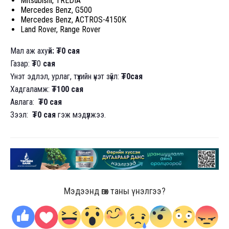
Mitsubishi, TREDIA
Mercedes Benz, G500
Mercedes Benz, ACTROS-4150K
Land Rover, Range Rover
Мал аж аху
й: ₮0
сая
Газар:
₮
0
сая
Үнэт эдлэл, урлаг, түүхийн үнэт зүйл:
₮0
сая
Хадгаламж:
₮100
сая
Авлага:
₮0
сая
Зээл:
₮0
сая
гэж мэдүүлжээ.
Мэдээнд өгөх таны үнэлгээ?