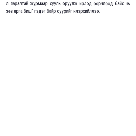
л яаралтай журмаар хууль оруулж ирээд өөрчлөөд байх нь
зөв арга биш" гэдэг байр суурийг илэрхийллээ.