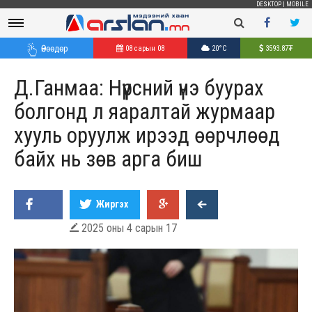
DESKTOP
|
MOBILE
Өнөөдөр
08 сарын 08
20°C
3593.87
₮
Д.Ганмаа: Нүүрсний үнэ буурах
болгонд л яаралтай журмаар
хууль оруулж ирээд өөрчлөөд
байх нь зөв арга биш
Жиргэх
2025 оны 4 сарын 17
