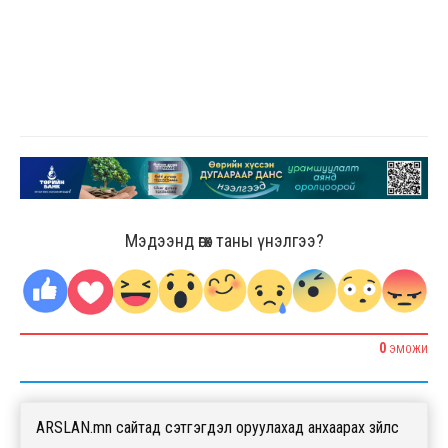
Мэдээнд өгөх таны үнэлгээ?
0
ЭМОЖИ
ARSLAN.mn сайтад сэтгэгдэл оруулахад анхаарах зүйлс