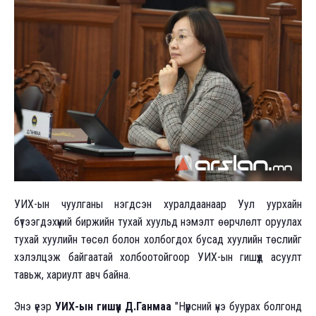
УИХ-ын чуулганы нэгдсэн хуралдаанаар Уул уурхайн
бүтээгдэхүүний биржийн тухай хуульд нэмэлт өөрчлөлт оруулах
тухай хуулийн төсөл болон холбогдох бусад хуулийн төслийг
хэлэлцэж байгаатай холбоотойгоор УИХ-ын гишүүд асуулт
тавьж, хариулт авч байна.
Энэ үеэр
УИХ-ын гишүүн Д.Ганмаа
"Нүүрсний үнэ буурах болгонд