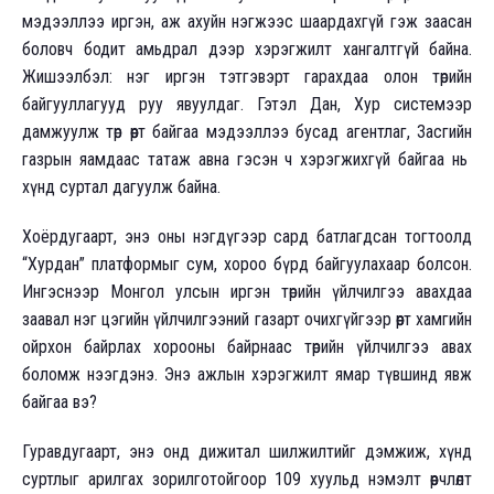
мэдээллээ иргэн, аж ахуйн нэгжээс шаардахгүй гэж заасан
боловч бодит амьдрал дээр хэрэгжилт хангалтгүй байна.
Жишээлбэл: нэг иргэн тэтгэвэрт гарахдаа олон төрийн
байгууллагууд руу явуулдаг. Гэтэл Дан, Хур системээр
дамжуулж төр өөрт байгаа мэдээллээ бусад агентлаг, Засгийн
газрын яамдаас татаж авна гэсэн ч хэрэгжихгүй байгаа нь
хүнд суртал дагуулж байна.
Хоёрдугаарт, энэ оны нэгдүгээр сард батлагдсан тогтоолд
“Хурдан” платформыг сум, хороо бүрд байгуулахаар болсон.
Ингэснээр Монгол улсын иргэн төрийн үйлчилгээ авахдаа
заавал нэг цэгийн үйлчилгээний газарт очихгүйгээр өөрт хамгийн
ойрхон байрлах хорооны байрнаас төрийн үйлчилгээ авах
боломж нээгдэнэ. Энэ ажлын хэрэгжилт ямар түвшинд явж
байгаа вэ?
Гуравдугаарт, энэ онд дижитал шилжилтийг дэмжиж, хүнд
суртлыг арилгах зорилготойгоор 109 хуульд нэмэлт өөрчлөлт