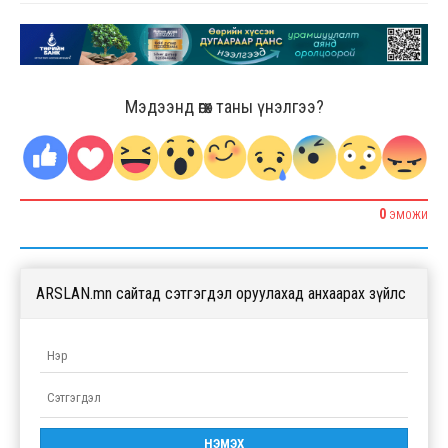
Мэдээнд өгөх таны үнэлгээ?
0
ЭМОЖИ
ARSLAN.mn сайтад сэтгэгдэл оруулахад анхаарах зүйлс