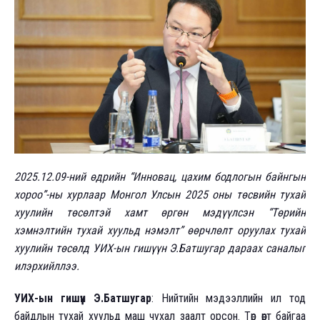
2025.12.09-ний өдрийн “Инновац, цахим бодлогын байнгын
хороо”-ны хурлаар Монгол Улсын 2025 оны төсвийн тухай
хуулийн төсөлтэй хамт өргөн мэдүүлсэн “Төрийн
хэмнэлтийн тухай хуульд нэмэлт” өөрчлөлт оруулах тухай
хуулийн төсөлд
УИХ-
ын гишүүн Э.
Батшугар дараах саналыг
илэрхийллээ.
УИХ-
ын гишүүн Э.
Батшугар
: Нийтийн мэдээллийн ил тод
байдлын тухай хуульд маш чухал заалт орсон. Төр өөрт байгаа