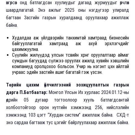
өнгөрсөн онд батлагдсан хуулиудыг дагаад журмуудыг өөрчлөх
шаардлагатай. Энэ ажлыг 2025 оны нэгдүгээр улиралд
багтаан Засгийн газрын хуралдаанд оруулахаар ажиллаж
байна.
Худалдаа аж үйлдвэрийн танхимтай хамтраад бизнесийн
байгууллагатай хамтраад аж ахуй эрхлэгчдийг
цахимжуулна.
Сүүлийн жилүүдэд улсын төсвийн хөрөнгө оруулалтаар аймаг
сумдын багуудад сүлжээ оруулах ажилд хувийн хэвшлийн
компаниуд оролцохоо больсон. Учир нь нэгэнт цөөхөн айлтай
учраас эдийн засгийн ашиг багатай гэж үзсэн.
Төрийн цахим үйлчилгээний зохицуулалтын газрын
дарга
П.Батбаатар:
Монгол Улсын Их хурлаас 2024.01.12-ны
өдрийн 05 дугаар тогтоолоор хууль батлагдсантай
холбоотойгоор орон нутгийн хэмжээнд 256, нийслэлийн
хэмжээнд 103 цэгт “Хурдан систем” ажиллаж байна. СХД-т
энэ сардаа багтааж тус цэгийг байрлуулахаар ажиллаж байна.