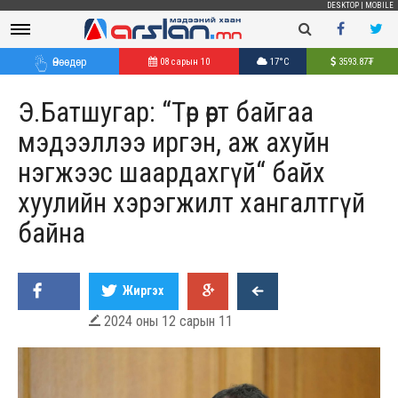
DESKTOP
|
MOBILE
Өнөөдөр
08 сарын 10
17°C
3593.87
₮
Э.Батшугар: “Төр өөрт байгаа
мэдээллээ иргэн, аж ахуйн
нэгжээс шаардахгүй“ байх
хуулийн хэрэгжилт хангалтгүй
байна
Жиргэх
2024 оны 12 сарын 11
