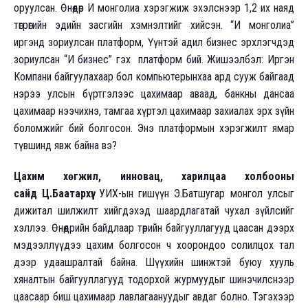
оруулсан. Өнөөдөр И монголиа хэрэгжиж эхэлснээр 1,2 их наяд
төгрөгийн эдийн засгийн хэмнэлтийг хийсэн. “И монголиа”
иргэнд зориулсан платформ, Үүнтэй адил бизнес эрхлэгчдэд
зориулсан “И бизнес” гэх платформ бий. Жишээлбэл: Иргэн
Компани байгуулахаар бол компьютерынхаа ард сууж байгаад
нэрээ улсын бүртгэлээс цахимаар аваад, банкны дансаа
цахимаар нээчихнэ, тамгаа хүртэл цахимаар захиалах эрх зүйн
боломжийг бий болгосон. Энэ платформын хэрэгжилт ямар
түвшинд явж байна вэ?
Цахим хөгжил, инновац, харилцаа холбооны
сайд
Ц.Баатархүү:
УИХ-ын гишүүн Э.Батшугар монгол улсыг
дижитал шилжилт хийгдэхэд шаардлагатай чухал зүйлсийг
хэллээ. Өнөөдрийн байдлаар төрийн байгууллагууд цаасан дээрх
мэдээллүүдээ цахим болгосон ч хоорондоо солилцох тал
дээр удаашралтай байна. Шүүхийн шинжтэй буюу хууль
хяналтын байгууллагууд тодорхой журмуудыг шинэчилснээр
цаасаар биш цахимаар лавлагаануудыг авдаг болно. Тэгэхээр