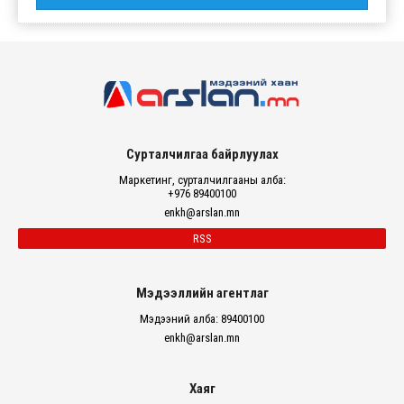
Сурталчилгаа байрлуулах
Маркетинг, сурталчилгааны алба:
+976 89400100
enkh@arslan.mn
RSS
Мэдээллийн агентлаг
Мэдээний алба: 89400100
enkh@arslan.mn
Хаяг