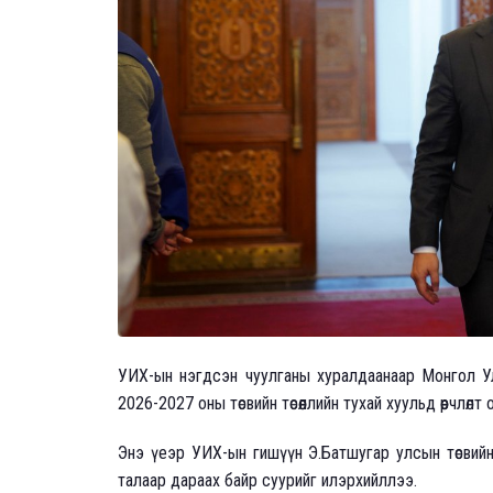
УИХ-ын нэгдсэн чуулганы хуралдаанаар Монгол Ул
2026-2027 оны төсвийн төсөөллийн тухай хуульд өөрчлө
Энэ үеэр УИХ-ын гишүүн Э.Батшугар улсын төсвийн з
талаар дараах байр суурийг илэрхийллээ.