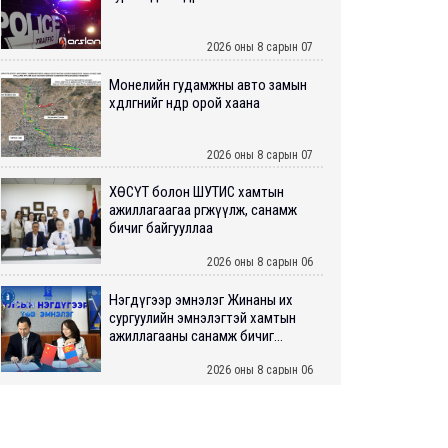
2026 оны 8 сарын 07
Монелийн гудамжны авто замын
хөдөлгөөнийг өнөөдөр орой хаана
2026 оны 8 сарын 07
ХӨСҮТ болон ШУТИС хамтын
ажиллагаагаа өргөжүүлж, санамж
бичиг байгууллаа
2026 оны 8 сарын 06
Нэгдүгээр эмнэлэг Жинаны их
сургуулийн эмнэлэгтэй хамтын
ажиллагааны санамж бичиг...
2026 оны 8 сарын 06
Нийслэлийн ИТХ-аар “Сэлбэ
ухаалаг хот”, агаарын бохирдол
зэрэг асуудлыг хэлэлцэж ...