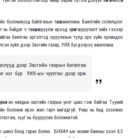
 Үүнтэй холбоотойгоор ямар бараа бүтээгдэхүүн хөнгөвчилсөн
х боломжууд байлгахын төлөө ажиллана. Баялгийн солилцоог
байдаг ч төсвөөрөө оруулж ирээд хөрөнгө оруулалт хийх гэхээр
д байгаа баялгаа эргэлтэд оруулахын тулд эрх зүйн орчиндоо
хэлсэн зүйл дээр Засгийн газар, УИХ бүгдээрээ ажиллана.
төслүүд дээр Засгийн газрын баталгаа
сөл нэг бүр УИХ-ын чуулган дээр орж
вөн их наядын засгийн газрын үнэт цаас гэж байгаа. Түүний
ийн боломж ирэх жил гарч магадгүй. Учир нь бид зээлжих
тасгаж, хүүг нь бууруулах боломжтой.
р шинэ бонд гарах болно. БНХАУ-ын экзим банкны зээл 4,5