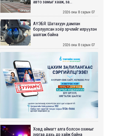
авто замыг хааж, за...
2026 оны 8 сарын 07
АҮЭБЯ: Шатахуун дамлан
борлуулсан хоёр зөрчлийг илрүүлэн
шалгаж байна
2026 оны 8 сарын 07
Ховд аймагт алга болсон охиныг
зургаа дахь өдрөө хайж байна