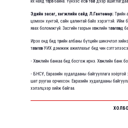
их наяд төгрөг байна. Үүнээс есөн төсөл дээр ашиглагда
Эдийн засаг, хөгжлийн сайд Л.Гантөмөр:
Төрийн 
цомхон хүнтэй, сайн цалинтай байх хэрэгтэй. Ийм 
явах боломжгүй. Засгийн газрын хөгжлийн төлөвлөгөөнд б
Ирэх онд бид төрийн албаны бүтцийн шинэчлэл хийн
төлөвлөгөөг УИХ дэмжиж ажиллахыг бид чин сэтгэлээ
- Хөгжлийн банкаа бид босгож ирнэ. Хөгжлийн банк б
- БНСУ, Евразийн худалдааны байгууллага хоёртой
шат руугаа орчихсон. Евразийн худалдааны байгуулл
хэлэлцээр хийж байгаа.
ХОЛБ