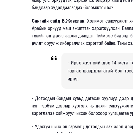
Ямар улс орнуудтай, хэрхэн хэлэлцээр хийгдэх вэ.
байдлаар худалдаалагдах боломжтой вэ?
Сангийн сайд Б.Жавхлан:
Холимог санхүүжилт хий
Арабын орнууд маш ажилттай хэрэгжүүлсэн. Баялаг нь 
төсвийн өсөлтдөө хязгаарлагдчихдаг. Тиймээс бидэн
өөрчлөлт оруулж либералчлах хэрэгтэй байна. Таны 
- Ирэх жил хийгдэх 14 мега 
гаргах шаардлагатай бол тө
ирнэ.
- Дотоодын бондын хувьд дагасан хуулиуд дээр дөр
нэг тэрбум доллар хүртэлх нь дахин санхүүжилт
зэрэглэлээ сайжруулчихсан болохоор хугацаагаа ур
- Удахгүй шинэ он гармагц дотоодын зах зээл дээ