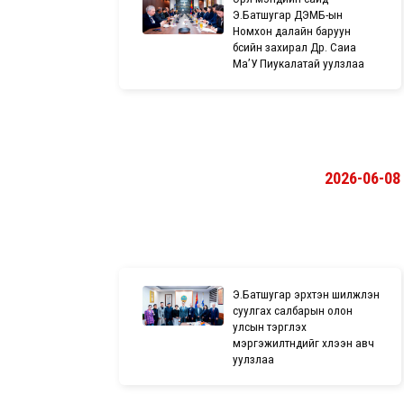
Э.Батшугар ДЭМБ-ын
Номхон далайн баруун
бүсийн захирал Др. Саиа
Ма’У Пиукалатай уулзлаа
2026-06-08
Э.Батшугар эрхтэн шилжүүлэн
суулгах салбарын олон
улсын тэргүүлэх
мэргэжилтнүүдийг хүлээн авч
уулзлаа