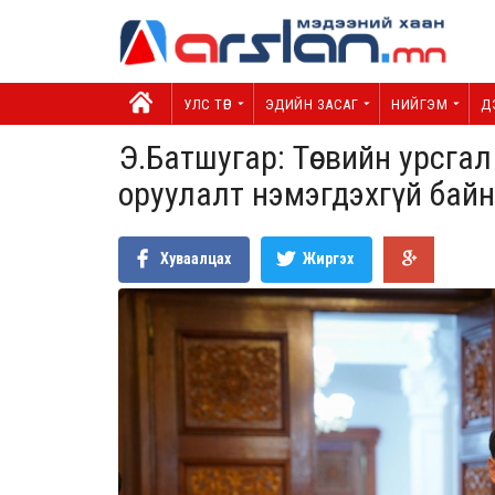
УЛС ТӨР
ЭДИЙН ЗАСАГ
НИЙГЭМ
Д
Э.Батшугар: Төсвийн урсгал 
оруулалт нэмэгдэхгүй бай
Хуваалцах
Жиргэх