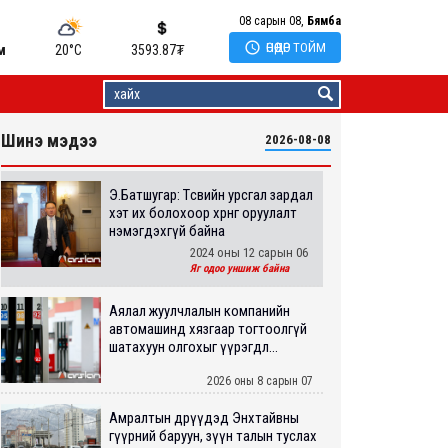
08 сарын 08,
Бямба

ӨНӨӨДӨР ТОЙМ
м
20°C
3593.87
₮
Шинэ мэдээ
2026-08-08
Э.Батшугар: Төсвийн урсгал зардал
хэт их болохоор хөрөнгө оруулалт
нэмэгдэхгүй байна
2024 оны 12 сарын 06
Яг одоо уншиж байна
Аялал жуулчлалын компанийн
автомашинд хязгаар тогтоолгүй
шатахуун олгохыг үүрэгдл...
2026 оны 8 сарын 07
Амралтын өдрүүдэд Энхтайвны
гүүрний баруун, зүүн талын туслах