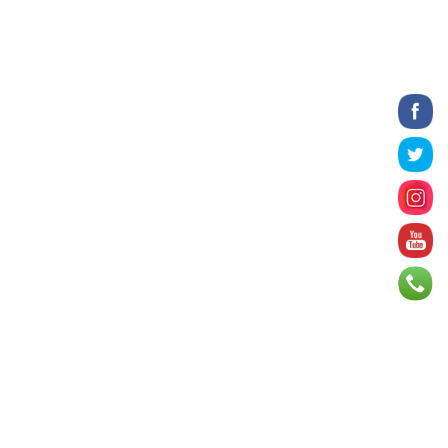
2026 оны 8 сарын 06
БИЧЛЭГ: Завьт эргүүлүүд голд
живж байсан иргэнийг аврав
2026 оны 8 сарын 06
Нэгдүгээр хорооллын арын
автозамыг өнөөдөр 23:00 цагаас хаана
2026 оны 8 сарын 06
Д.Амарбаясгалан: Шатахууны
хомдсол бол өөрөө төрийн бодлогын
хомсдол
2026 оны 8 сарын 06
АИ-92 авто бензиний үнэ 2840 төгрөг
болж, өмнөх оны мөн үеэс 9.7 хувиар,
өмнөх са...