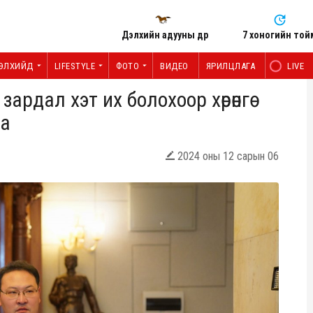
Дэлхийн адууны өдөр
7 хоногийн той
ЭЛХИЙД
LIFESTYLE
ФОТО
ВИДЕО
ЯРИЛЦЛАГА
LIVE
зардал хэт их болохоор хөрөнгө
на
2024 оны 12 сарын 06
