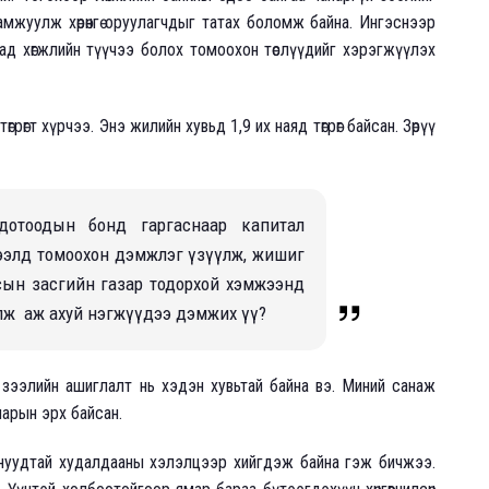
амжуулж хөрөнгө оруулагчдыг татах боломж байна. Ингэснээр
сад хөгжлийн түүчээ болох томоохон төслүүдийг хэрэгжүүлэх
грөгт хүрчээ. Энэ жилийн хувьд 1,9 их наяд төгрөг байсан. Зөрүү
отоодын бонд гаргаснаар капитал
зээлд томоохон дэмжлэг үзүүлж, жишиг
сын засгийн газар тодорхой хэмжээнд
лж аж ахуй нэгжүүдээ дэмжих үү?
зээлийн ашиглалт нь хэдэн хувьтай байна вэ. Миний санаж
арын эрх байсан.
рнуудтай худалдааны хэлэлцээр хийгдэж байна гэж бичжээ.