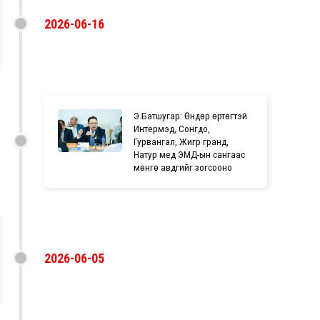
2026-06-16
Э.Батшугар: Өндөр өртөгтэй
Интeрмэд, Сонгдо,
Гурвангал, Жигүүр гранд,
Натур мeд ЭМД-ын сангаас
мөнгө авдгийг зогсооно
2026-06-05