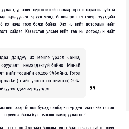
рцуулалт, үр ашиг, хүртээмжийн талаар эргэж харах нь зүйтэй
яд төгрөг үүнээс эрүүл мэнд, боловсрол, тэтгэвэр, хүүхдийн
11,8 их наяд төгрөг болж байна. Энэ нь нийт дотоодын нийт
алт хийдэг Казахстан улсын нийт төсөв нь дотоодын нийт
лдаа дэндүү их мөнгө үрээд байна,
ө оруулалт нэмэгдэхгүй байна. Манай
лт нийт төсвийн ердөө 9%байна. Гэтэл
g market) нийт улсын төсвийнхөө 20%-
байгуулалтдаа зарцуулдаг.
засгийн газар болон бусад салбарын үр дүн сайн байх ёстой.
хэн төрийн албаны бүтээмжийг сайжруулах вэ?
й. Тэгэхээр Хөгжлийн банкны одоо байгаа чанаргүй зээлийг