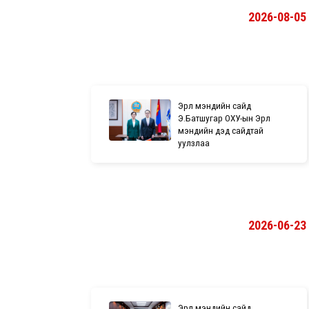
2026-08-05
Эрүүл мэндийн сайд
Э.Батшугар ОХУ-ын Эрүүл
мэндийн дэд сайдтай
уулзлаа
2026-06-23
Эрүүл мэндийн сайд