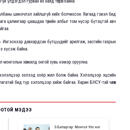
агүй үлдэгдэл гурван их наяд төгрөг байна.
албаны шинэчлэл зайлшгүй хийх болчихсон. Яагаад гэвэл бид
бага цалингаар цаашдаа төрийн албыг том нүсэр бүтэцтэй авч
айгаа.
э. Ингэснээр давхардсан бүтцүүдийг арилгаж, засгийн газрын
сээ хүсэж байна.
ол монголын хөгжилд онгой хувь нэмэр оруулна.
 хэлэлцээр эхлээд хоёр жил болж байна. Хэлэлцээр эцсийн
агатай бид түр хэлэлцээр хийж байгаа. Харин БНСУ-тай чөлөөт
ООТОЙ МЭДЭЭ
Э.Батшугар: Монгол Улс нэг