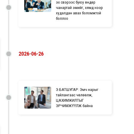
эх үүсвэрээс буюу өндөр
чанартай эмийг, хямд үнээр
худалдан авах боломжтой
боллоо
2026-06-26
Э.БАТШУГАР: Эмч нарыг
тайлангаас чөлөөлж,
ЦАХИМЖИЛТЫГ
ЭРЧИМЖҮҮЛЖ байна