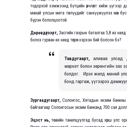
тодорхой хэмжээнд бүтцийн өөрчлөлт хийж үүгээр д
манай улсын мега төслүүдийг санхүүжүүлэх мөн бу
бүрэн бололцоотой.
Дөрөвдүгээрт,
Засгийн газрын баталгаа 5,8 их наяд тө
болох гурван их наяд төгрөг хэрхэн бий болсон бэ?
Тавдугаарт,
аливаа улсад д
маркет болон хөрөнгийн зах 
болдог. Ирэх жилд манай ул
бонд гаргаж, үүгээрээ дамжуу
Зургаадугаарт,
Солонгос, Хятадын экзим банкны 
байгаагаар Солонгосын экзим банканд 700 сая долл
Эцэст нь,
төсвийн танилцуулгад бусад хөрш улс о