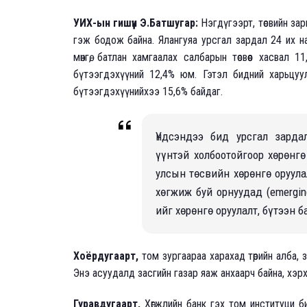
УИХ-ын гишүүн Э.Батшугар
:
Нэгдүгээрт, төсвийн за
гэж бодож байна. Ялангуяа урсгал зардал 24 их на
мөнгө, батлан хамгаалах салбарын төсвөөс хасвал 
бүтээгдэхүүний 12,4% юм. Гэтэл бидний харьцуул
бүтээгдэхүүнийхээ 15,6% байдаг.
Үндсэндээ бид урсгал зарда
үүнтэй холбоотойгоор хөрөнг
улсын төсвийн хөрөнгө оруула
хөгжиж буй орнуудад (emergin
ийг хөрөнгө оруулалт, бүтээн 
Хоёрдугаарт,
том зургаараа харахад төрийн алба, 
Энэ асуудалд засгийн газар яаж анхаарч байна, хэр
Гуравдугаарт,
Хөгжлийн банк гэх том институци би