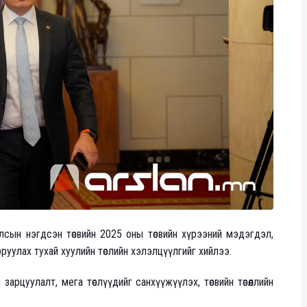
сын нэгдсэн төсвийн 2025 оны төсвийн хүрээний мэдэгдэл,
лт оруулах тухай хуулийн төслийн хэлэлцүүлгийг хийлээ.
арцуулалт, мега төслүүдийг санхүүжүүлэх, төсвийн төсөөллийн