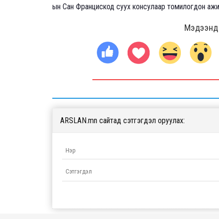
ын Сан Францискод суух консулаар томилогдон ажи
Мэдээнд ө
ARSLAN.mn сайтад сэтгэгдэл оруулах: