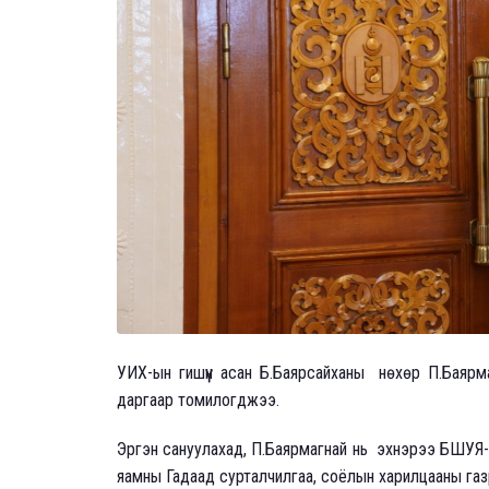
УИХ-ын гишүүн асан Б.Баярсайханы нөхөр П.Баяр
даргаар томилогджээ.
Эргэн сануулахад, П.Баярмагнай нь эхнэрээ БШУЯ-
яамны Гадаад сурталчилгаа, соёлын харилцааны газр