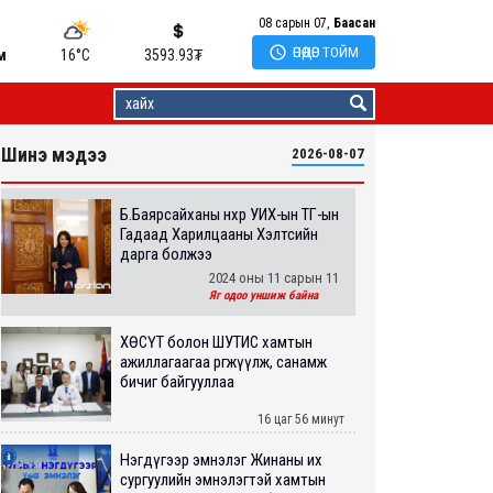
08 сарын 07,
Баасан

ӨНӨӨДӨР ТОЙМ
м
16°C
3593.93
₮
Шинэ мэдээ
2026-08-07
Б.Баярсайханы нөхөр УИХ-ын ТГ-ын
Гадаад Харилцааны Хэлтсийн
дарга болжээ
2024 оны 11 сарын 11
Яг одоо уншиж байна
ХӨСҮТ болон ШУТИС хамтын
ажиллагаагаа өргөжүүлж, санамж
бичиг байгууллаа
16 цаг 56 минут
Нэгдүгээр эмнэлэг Жинаны их
сургуулийн эмнэлэгтэй хамтын