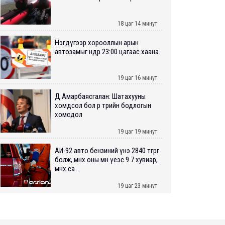
18 цаг 14 минут
Нэгдүгээр хорооллын арын
автозамыг өнөөдөр 23:00 цагаас хаана
19 цаг 16 минут
Д.Амарбаясгалан: Шатахууны
хомдсол бол өөрөө төрийн бодлогын
хомсдол
19 цаг 19 минут
АИ-92 авто бензиний үнэ 2840 төгрөг
болж, өмнөх оны мөн үеэс 9.7 хувиар,
өмнөх са...
19 цаг 23 минут
ШУУРХАЙ: Туул голд 13 настай
хүүхэд живж, эрэн хайх ажиллагаа
үргэлжилж байна