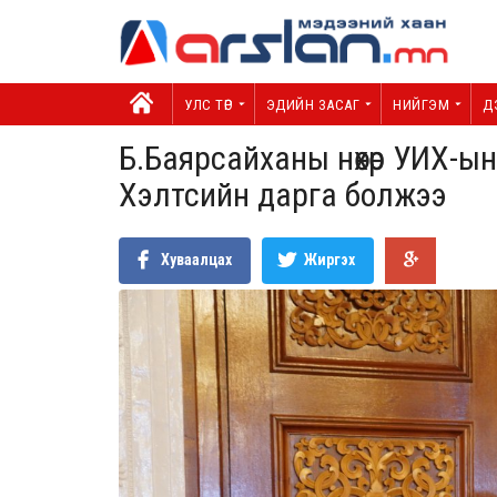
УЛС ТӨР
ЭДИЙН ЗАСАГ
НИЙГЭМ
Д
Б.Баярсайханы нөхөр УИХ-ы
Хэлтсийн дарга болжээ
Хуваалцах
Жиргэх