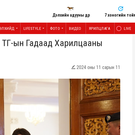
Дэлхийн адууны өдөр
7 хоногийн той
ЭЛХИЙД
LIFESTYLE
ФОТО
ВИДЕО
ЯРИЛЦЛАГА
LIVE
н ТГ-ын Гадаад Харилцааны
2024 оны 11 сарын 11
