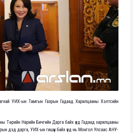
магнай УИХ-ын Тамгын Газрын Гадаад Харилцааны Хэлтсийн
ны Төрийн Нарийн Бичгийн Дарга байх үед Гадаад харилцааны
ын дэд дарга, УИХ-ын гишүүн байх үед нь Монгол Улсаас АНУ-