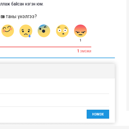
ллаж байсан нэгэн юм.
гөх таны үнэлгээ?
1
1
ЭМОЖИ