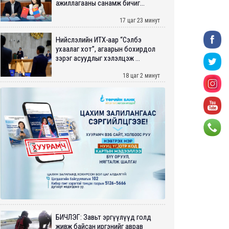
ажиллагааны санамж бичиг...
17 цаг 23 минут
Нийслэлийн ИТХ-аар “Сэлбэ
ухаалаг хот”, агаарын бохирдол
зэрэг асуудлыг хэлэлцэж ...
18 цаг 2 минут
БИЧЛЭГ: Завьт эргүүлүүд голд
живж байсан иргэнийг аврав