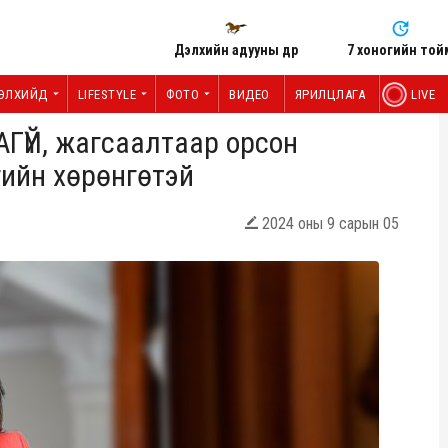
Дэлхийн адууны өдөр
7 хоногийн той
ЭЛХИЙД
LIFESTYLE
ФОТО
ВИДЕО
ЯРИЛЦЛАГА
LIVE
АГҮЙ, жагсаалтаар орсон
гийн хөрөнгөтэй
2024 оны 9 сарын 05
