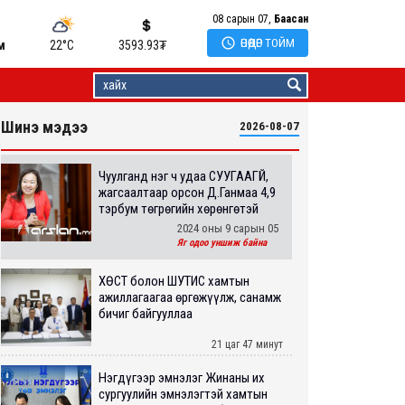
08 сарын 07,
Баасан

ӨНӨӨДӨР ТОЙМ
м
22°C
3593.93
₮
Шинэ мэдээ
2026-08-07
Чуулганд нэг ч удаа СУУГААГҮЙ,
жагсаалтаар орсон Д.Ганмаа 4,9
тэрбум төгрөгийн хөрөнгөтэй
2024 оны 9 сарын 05
Яг одоо уншиж байна
ХӨСҮТ болон ШУТИС хамтын
ажиллагаагаа өргөжүүлж, санамж
бичиг байгууллаа
21 цаг 47 минут
Нэгдүгээр эмнэлэг Жинаны их
сургуулийн эмнэлэгтэй хамтын