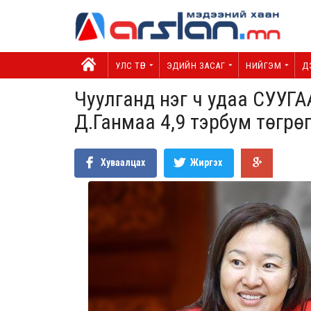
УЛС ТӨР
ЭДИЙН ЗАСАГ
НИЙГЭМ
Д
Чуулганд нэг ч удаа СУУГА
Д.Ганмаа 4,9 тэрбум төгрө
Хуваалцах
Жиргэх