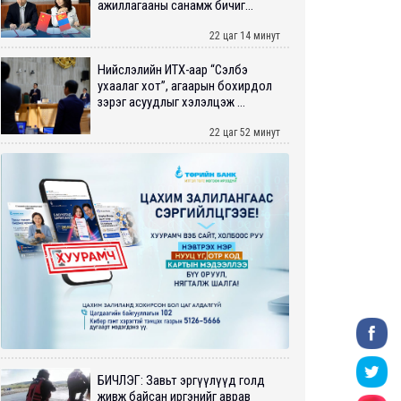
ажиллагааны санамж бичиг...
22 цаг 14 минут
Нийслэлийн ИТХ-аар “Сэлбэ
ухаалаг хот”, агаарын бохирдол
зэрэг асуудлыг хэлэлцэж ...
22 цаг 52 минут
БИЧЛЭГ: Завьт эргүүлүүд голд
живж байсан иргэнийг аврав