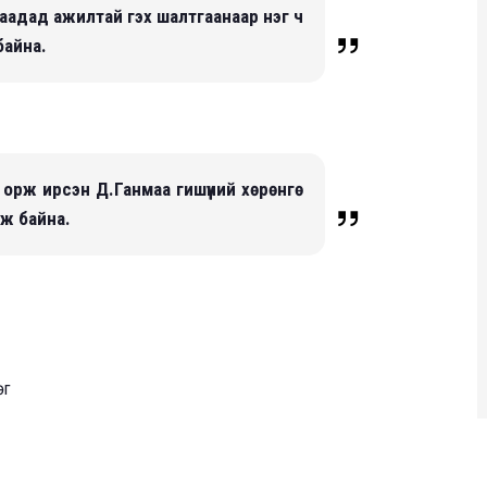
даадад ажилтай гэх шалтгаанаар нэг ч
байна.
орж ирсэн Д.Ганмаа гишүүний хөрөнгө
лж байна.
өг