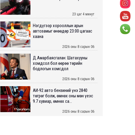
23 цаг 4 минут
Нэгдүгээр хорооллын арын
автозамыг өнөөдөр 23:00 цагаас
хаана
2026 оны 8 сарын 06
Д.Амарбаясгалан: Шатахууны
хомдсол бол өөрөө төрийн
бодлогын хомсдол
2026 оны 8 сарын 06
АИ-92 авто бензиний үнэ 2840
төгрөг болж, өмнөх оны мөн үеэс
9.7 хувиар, өмнөх са...
2026 оны 8 сарын 06
ШУУРХАЙ: Туул голд 13 настай
хүүхэд живж, эрэн хайх ажиллагаа
үргэлжилж байна