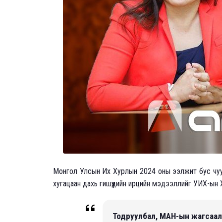
Монгол Улсын Их Хурлын 2024 оны ээлжит бус чуу
хугацаан дахь гишүүдийн ирцийн мэдээллийг УИХ-ын
Тодруулбал, МАН-ын жагсаал