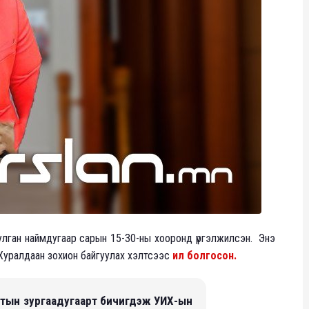
лган наймдугаар сарын 15-30-ны хооронд үргэлжилсэн. Энэ
 Хуралдаан зохион байгуулах хэлтсээс
ил болгосон.
тын зургаадугаарт бичигдэж УИХ-ын