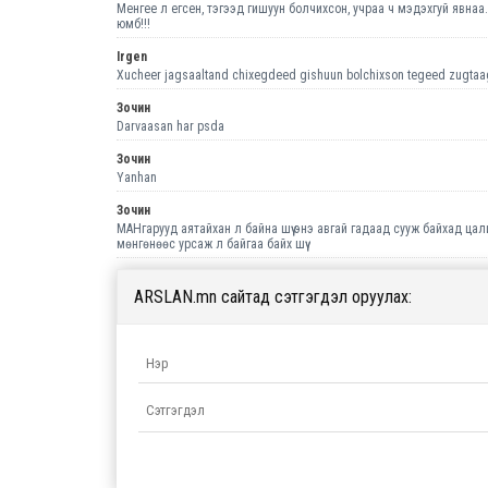
Менгее л егсен, тэгээд гишуун болчихсон, учраа ч мэдэхгуй явнаа
юмб!!!
Irgen
Xucheer jagsaaltand chixegdeed gishuun bolchixson tegeed zugtaag
Зочин
Darvaasan har psda
Зочин
Yanhan
Зочин
МАНгарууд аятайхан л байна шүү энэ авгай гадаад сууж байхад цал
мөнгөнөөс урсаж л байгаа байх шүү
ARSLAN.mn сайтад сэтгэгдэл оруулах: