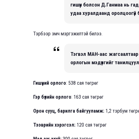
гишүүн болсон Д.Ганмаа нь га
удаа хуралдаанд оролцоогүй 
Тэрбээр эмч мэргэжилтэй билээ.
Тэгвэл МАН-аас жагсаалтаар 
орлогын мэдүүлгийг танилцуу
Гишүүний орлого
: 538 сая төгрөг
Гэр бүлийн орлого
: 163 сая төгрөг
Орон сууц, барилга байгууламж:
1,2 тэрбум төгр
Тээврийн хэрэгсэл:
120 сая төгрөг
Мал аж ахуй:
300 сая төгрөг