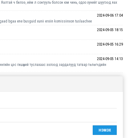
. Яалтай ч билээ, ийм л сонгууль болсон юм чинь, одоо хунийг шуугээд яах
2024-09-06 17:04
aad bgaa ene busguid xunii erxiin komissiinxon tuslaachee
2024-09-05 18:15
2024-09-05 16:29
2024-09-05 14:13
ингийн цэс гишүүний туслахаас эхлээд зардалууд татвар төлөгчдийн