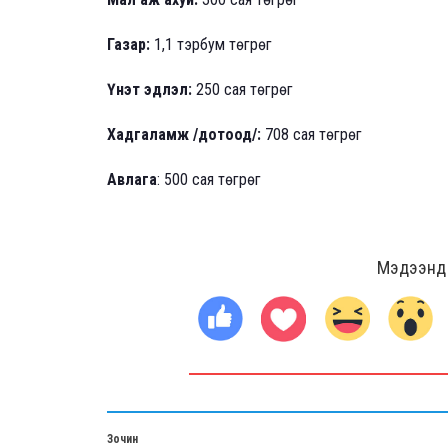
Газар:
1,1 тэрбум төгрөг
Үнэт эдлэл:
250 сая төгрөг
Хадгаламж /дотоод/:
708 сая төгрөг
Авлага
: 500 сая төгрөг
Мэдээнд ө
Зочин